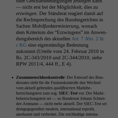
oder Geschäfts­be­din­gun­gen
fes­tle­gen
kann
— nicht erst bei der Möglichkeit, dies zu
erzwin­gen
. Der Stän­der­at reagiert damit auf
die Recht­sprechung des Bun­des­gericht­es in
Sachen
Mobil­funk­ter­minierung
, wonach
dem Kri­teri­um des “Erzwin­gens” im Anwen­
dungs­bere­ich des aktuellen
Art. 7 Abs. 2 lit.
c
KG
eine eigen­ständi­ge Bedeu­tung
zukommt (Urteile vom 24. Feb­ru­ar 2010 in
Rs.
2C-343
/2010 und
2C-344
/2010, siehe
RPW
2011/4, 444 ff., E 4).
Zusam­men­schlusskon­trolle
: Der Entwurf des Bun­
desrates sieht für die Fusion­skon­trolle den Wech­sel
vom aktuell gel­tenden
qual­i­fizierten
Mark­t­be­
herrschung­stest zum sog.
SIEC-Test
vor. Der Mark­t­
be­herrschung­stest sei — so Bun­desrat Johann Schnei­
der-Ammann — nicht mehr aktuell. Der SIEC-Test sei
demgege­genüber mod­ern, inter­na­tion­al erprobt,
anerkan­nt und ver­bre­it­et. Die reich­haltige inter­na­