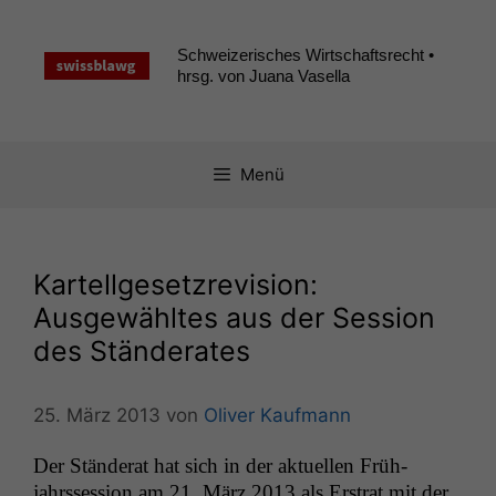
Zum
Inhalt
Schweizerisches Wirtschaftsrecht •
springen
hrsg. von Juana Vasella
Menü
Kartellgesetzrevision:
Ausgewähltes aus der Session
des Ständerates
25. März 2013
von
Oliver Kaufmann
Der Stän­der­at hat sich in der aktuellen Früh­
jahrsses­sion am 21. März 2013 als Erstrat mit der