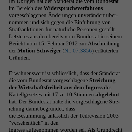
Im Übri­gen hat der Stän­der­at die vom Bun­desrat
im Bere­ich des
Wider­spruchsver­fahrens
vorgeschla­ge­nen Änderun­gen unverän­dert über­
nom­men und sich gegen die Ein­führung von
Straf­sank­tio­nen für natür­liche Per­so­n­en gestellt.
Let­zteres aus den bere­its vom Bun­desrat in seinem
Bericht vom 15. Feb­ru­ar 2012 zur Abschrei­bung
der
Motion Schweiger
(
Nr. 07.3856
) erläuterten
Gründen.
Erwäh­nenswert ist schliesslich, dass der Stän­der­at
die vom Bun­desrat vorgeschla­gene
Stre­ichung
der Wirtschafts­frei­heit aus dem Ingress
des
Notwendige
Kartellge­set­zes mit 17 zu 10 Stim­men
abgelehnt
Cookies
Diese
hat. Der Bun­desrat hat­te die vorgeschla­gene Stre­
Cookies sind
ichung damit begrün­det, dass
nicht
die Bes­tim­mung anlässlich der Teil­re­vi­sion 2003
optional, es
“verse­hentlich” in den
braucht sie,
Ingress aufgenom­men wor­den sei. Als Grun­drecht
damit die