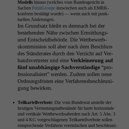
Mod­ells
hin­aus (welch­es vom Bun­des­gericht in
Sachen
Pub­li­Groupe
inzwis­chen auch als EMRK-
kon­form bestätigt wurde) — wenn auch mit punk­
tuellen Änderungen.
Im Grund­satz bleibt es dem­nach bei der
beste­hen­den Nähe zwis­chen Ermit­tlungs-
und Entschei­d­be­hörde. Die Wet­tbe­werb­
skom­mis­sion soll aber nach dem Beschluss
des Stän­der­ates durch den Verzicht auf Ver­
bandsvertreter und eine
Verkleinerung auf
fünf unab­hängige Sachver­ständi­ge
“pro­
fes­sion­al­isiert” wer­den. Zudem sollen neue
Ord­nungs­fris­ten eine Ver­fahrens­beschle­u­ni­
gung bewirken.
Teilka­rtel­lver­bote
: Die vom Bun­desrat anstelle der
heuti­gen Ver­mu­tungstatbestände für harte hor­i­zon­tale
und ver­tikale Wet­tbe­werb­sabre­den nach Art. 5 Abs. 3
und 4
KG
vorgeschla­ge­nen Teilka­rtel­lver­bote sollen
entsprechende Ver­fahren vere­in­fachen und beschle­u­ni­