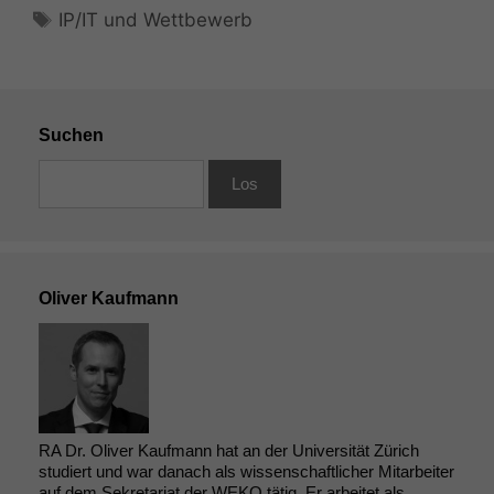
sind optional.
Schlagwörter
IP/IT und Wettbewerb
Wenn Sie
diese Option
deaktivieren,
kann die
Website nicht
Suchen
zu 100%
funktionieren.
Marketing
Wir speichern
anonyme Daten ab,
Oliver Kaufmann
um interne
marketingtechnische
Auswertungen
durchführen zu
können. Diese helfen
uns, unsere Website
zu verbessern.
RA Dr. Oliver Kaufmann hat an der Universität Zürich
studiert und war danach als wissenschaftlicher Mitarbeiter
auf dem Sekretariat der WEKO tätig. Er arbeitet als