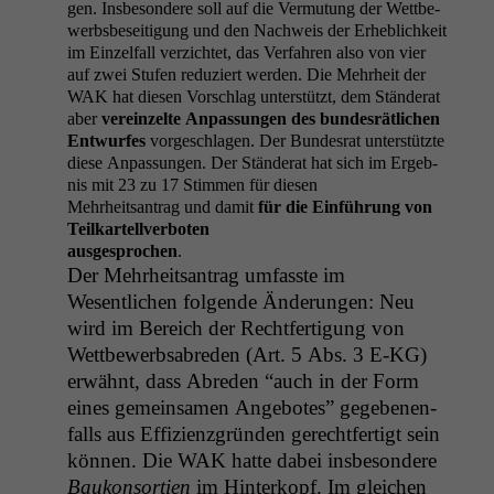
gen. Ins­beson­dere soll auf die Ver­mu­tung der Wet­tbe­
werb­s­be­sei­t­i­gung und den Nach­weis der Erhe­blichkeit
im Einzelfall verzichtet, das Ver­fahren also von vier
auf zwei Stufen reduziert wer­den. Die Mehrheit der
WAK
hat diesen Vorschlag unter­stützt, dem Stän­der­at
aber
vere­inzelte Anpas­sun­gen des bun­desrätlichen
Entwur­fes
vorgeschla­gen. Der Bun­desrat unter­stützte
diese Anpas­sun­gen. Der Stän­der­at hat sich im Ergeb­
nis mit 23 zu 17 Stim­men für diesen
Mehrheit­santrag und damit
für die Ein­führung von
Teilkartellverboten
aus­ge­sprochen
.
Der Mehrheit­santrag umfasste im
Wesentlichen fol­gende Änderun­gen: Neu
wird im Bere­ich der Recht­fer­ti­gung von
Wet­tbe­werb­sabre­den (Art. 5 Abs. 3 E‑
KG
)
erwäh­nt, dass Abre­den “auch in der Form
eines gemein­samen Ange­botes” gegebe­nen­
falls aus Effizien­z­grün­den gerecht­fer­tigt sein
kön­nen. Die
WAK
hat­te dabei ins­beson­dere
Baukon­sor­tien
im Hin­terkopf. Im gle­ichen