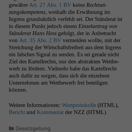
Website
gewähre
Art. 27 Abs. 1
BV
keine
Recht­set­
korrekt
zungskom­pe­tenz
, weshalb die Erwäh­nung im
angezeigt
Ingress grund­sät­zlich ver­fehlt sei. Der Stän­der­at ist
werden kann.
in diesem Punkt jedoch einem
Einze­lantrag von
Stän­der­at Hans Hess
gefol­gt, der in Anbe­tra­cht
von
Art. 35 Abs. 2
BV
ver­mei­den wollte, mit der
Statistiken
Stre­ichung der Wirtschafts­frei­heit aus dem Ingress
Um unsere
Website zu
ein falsches Sig­nal zu senden. Es sei ger­ade nicht
verbessern,
Ziel des Kartell­rechts, nur den abstrak­ten Wet­tbe­
zeichnen
werb zu fördern. Vielmehr habe das Kartell­recht
wir
auch dafür zu sor­gen, dass sich die einzel­nen
anonyme
Unternehmen am Wet­tbe­werb frei beteili­gen
statistische
Daten auf.
können.
Weit­ere Infor­ma­tio­nen:
Wort­pro­tokolle
(
HTML
),
Funktionalität
Bericht
und
Kom­men­tar
der
NZZ
(
HTML
)
Einige
Funktionen auf
Kategorien
dieser Website
Gesetzgebung