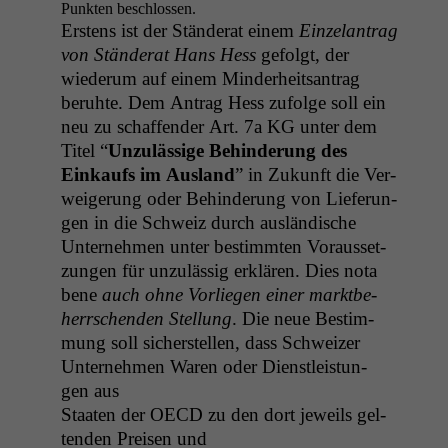
Punk­ten beschlossen.
Erstens ist der Stän­der­at einem
Einze­lantrag
von Stän­der­at Hans Hess
gefol­gt, der
wiederum auf einem Min­der­heit­santrag
beruhte. Dem Antrag Hess zufolge soll ein
neu zu schaf­fend­er Art. 7a
KG
unter dem
Titel “
Unzuläs­sige Behin­derung des
Einkaufs im Aus­land
” in Zukun­ft die Ver­
weigerung oder Behin­derung von Liefer­un­
gen in die Schweiz durch aus­ländis­che
Unternehmen unter bes­timmten Voraus­set­
zun­gen für unzuläs­sig erk­lären. Dies nota
bene
auch ohne Vor­liegen ein­er mark­t­be­
herrschen­den Stel­lung
. Die neue Bes­tim­
mung soll sich­er­stellen, dass Schweiz­er
Unternehmen Waren oder Dien­stleis­tun­
gen aus
Staat­en der
OECD
zu den dort jew­eils gel­
tenden Preisen und