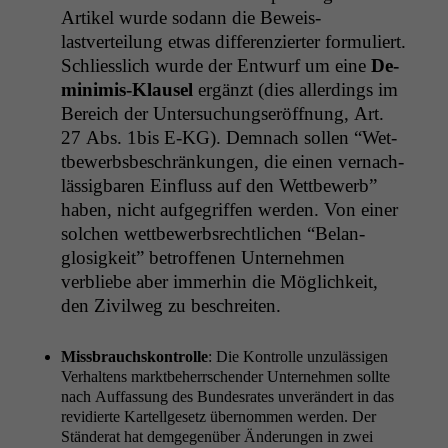
Artikel wurde sodann die Beweis­
lastverteilung etwas dif­feren­ziert­er for­muliert.
Schliesslich wurde der Entwurf um eine
De-
min­imis-Klausel
ergänzt (dies allerd­ings im
Bere­ich der Unter­suchungseröff­nung, Art.
27 Abs. 1bis E‑
KG
). Dem­nach sollen “Wet­
tbe­werb­s­beschränkun­gen, die einen ver­nach­
läs­sig­baren Ein­fluss auf den Wet­tbe­werb”
haben, nicht aufge­grif­f­en wer­den. Von ein­er
solchen wet­tbe­werb­srechtlichen “Belan­
glosigkeit” betrof­fe­nen Unternehmen
verbliebe aber immer­hin die Möglichkeit,
den Zivil­weg zu beschreiten.
Miss­brauch­skon­trolle
: Die Kon­trolle unzuläs­si­gen
Ver­hal­tens mark­t­be­herrschen­der Unternehmen sollte
nach Auf­fas­sung des Bun­desrates unverän­dert in das
rev­i­dierte Kartellge­setz über­nom­men wer­den. Der
Stän­der­at hat demge­genüber Änderun­gen in zwei