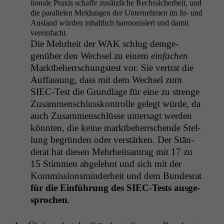
tionale Prax­is schaffe zusät­zliche Rechssicher­heit, und
die par­al­le­len Mel­dun­gen der Unternehmen im In- und
Aus­land wür­den inhaltlich har­mon­isiert und damit
vere­in­facht.
Die Mehrheit der
WAK
schlug demge­
genüber den Wech­sel zu einem
ein­fachen
Mark­t­be­herrschung­stest vor. Sie ver­trat die
Auf­fas­sung, dass mit dem Wech­sel zum
SIEC-Test die Grund­lage für eine zu strenge
Zusam­men­schlusskon­trolle gelegt würde, da
auch Zusam­men­schlüsse unter­sagt wer­den
kön­nten, die keine mark­t­be­herrschende Stel­
lung begrün­den oder ver­stärken. Der Stän­
der­at hat diesen Mehrheit­santrag mit 17 zu
15 Stim­men abgelehnt und sich mit der
Kom­mis­sion­s­min­der­heit und dem Bun­desrat
für die Ein­führung des SIEC-Tests aus­ge­
sprochen
.