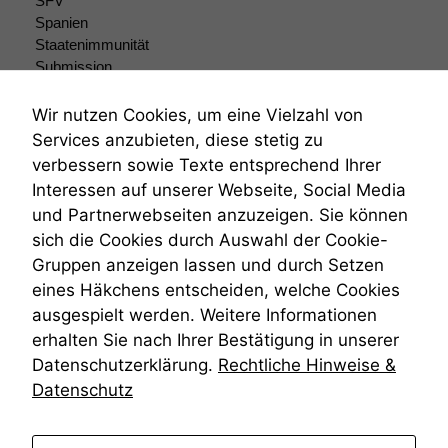
SFV
Spanien
Staatenimmunität
Submission
Submissionsrecht
Teilungsklage
Wir nutzen Cookies, um eine Vielzahl von
Venezuela
Services anzubieten, diese stetig zu
VRK
verbessern sowie Texte entsprechend Ihrer
Wiederherstellungsanordnung
Interessen auf unserer Webseite, Social Media
Zivilprozessordnung
und Partnerwebseiten anzuzeigen. Sie können
ZPO
sich die Cookies durch Auswahl der Cookie-
Zustellfiktion
Gruppen anzeigen lassen und durch Setzen
Zuständigkeit
Öffentliches Personalrecht
eines Häkchens entscheiden, welche Cookies
Öffentlichkeitsprinzip
ausgespielt werden. Weitere Informationen
erhalten Sie nach Ihrer Bestätigung in unserer
Datenschutzerklärung.
Rechtliche Hinweise &
Datenschutz