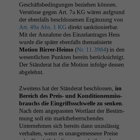
Geschäfts­be­din­gun­gen beziehen kön­nen.
Ver­stösse gegen Art. 7a
KG
wären auf­grund
der eben­falls beschlosse­nen Ergänzung von
Art. 49a Abs. 1
KG
direkt sank­tion­ier­bar.
Mit der Annahme des Einze­lantrages Hess
wurde die später eben­falls the­ma­tisierte
Motion Bir­rer-Heimo
(
Nr. 11.3984
) in den
wesentlichen Punk­ten bere­its berück­sichtigt.
Der Stän­der­at hat die Motion infolge dessen
abgelehnt.
Zweit­ens hat der Stän­der­at beschlossen,
im
Bere­ich des Preis- und Kon­di­tio­nen­miss­
brauchs
die Ein­griff­sss­chwelle zu senken
.
Nach dem angepassten Wort­laut der Bes­tim­
mung soll ein mark­t­be­herrschen­des
Unternehmen sich bere­its dann unzuläs­sig
ver­hal­ten, wenn es unangemessene Preise