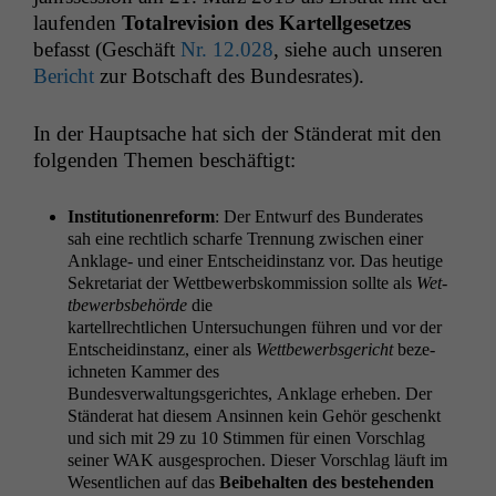
laufend­en
Total­re­vi­sion des Kartellge­set­zes
befasst (Geschäft
Nr. 12.028
, siehe auch unseren
Bericht
zur Botschaft des Bundesrates).
In der Haupt­sache hat sich der Stän­der­at mit den
fol­gen­den The­men beschäftigt:
Insti­tu­tio­nen­re­form
: Der Entwurf des Bun­der­ates
sah eine rechtlich scharfe Tren­nung zwis­chen ein­er
Anklage- und ein­er Entschei­din­stanz vor. Das heutige
Sekre­tari­at der Wet­tbe­werb­skom­mis­sion sollte als
Wet­
tbe­werb­s­be­hörde
die
kartell­rechtlichen Unter­suchun­gen führen und vor der
Entschei­din­stanz, ein­er als
Wet­tbe­werb­s­gericht
beze­
ich­neten Kam­mer des
Bun­desver­wal­tungs­gericht­es, Anklage erheben. Der
Stän­der­at hat diesem Ansin­nen kein Gehör geschenkt
und sich mit 29 zu 10 Stim­men für einen Vorschlag
sein­er
WAK
aus­ge­sprochen. Dieser Vorschlag läuft im
Wesentlichen auf das
Beibehal­ten des beste­hen­den