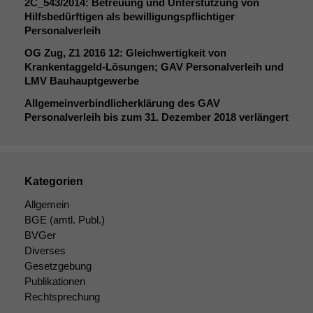
2C_543
/2014: Betreuung und Unterstützung von
Daten auf.
Hilfsbedürftigen als bewilligungspflichtiger
Personalverleih
OG
Zug,
Z1
2016 12: Gleichwertigkeit von
Funktionalität
Krankentaggeld-Lösungen;
GAV
Personalverleih und
Einige
LMV
Bauhauptgewerbe
Funktionen auf
dieser Website
Allgemeinverbindlicherklärung des
GAV
sind optional.
Personalverleih bis zum 31. Dezember 2018 verlängert
Wenn Sie
diese Option
deaktivieren,
kann die
Kategorien
Website nicht
zu 100%
Allgemein
funktionieren.
BGE
(amtl. Publ.)
BVGer
Diverses
Marketing
Gesetzgebung
Wir speichern
Publikationen
anonyme Daten ab,
Rechtsprechung
um interne