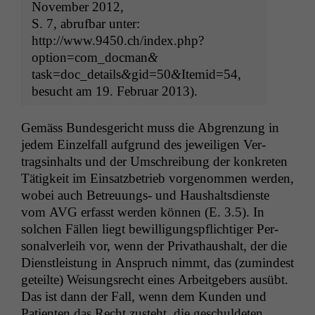
Novem­ber 2012,
S. 7, abruf­bar unter:
http://www.9450.ch/index.php?
option=com_docman
&
task=doc_details
&
gid=50
&
Itemid=54,
besucht am 19. Feb­ru­ar 2013).
Gemäss Bun­des­gericht muss die Abgren­zung in
jedem Einzelfall auf­grund des jew­eili­gen Ver­
tragsin­halts und der Umschrei­bung der konkreten
Tätigkeit im Ein­satz­be­trieb vorgenom­men wer­den,
wobei auch Betreu­ungs- und Haushalts­di­en­ste
vom
AVG
erfasst wer­den kön­nen (E. 3.5). In
solchen Fällen liegt bewil­li­gungspflichtiger Per­
son­alver­leih vor, wenn der Pri­vathaushalt, der die
Dien­stleis­tung in Anspruch nimmt, das (zumin­d­est
geteilte) Weisungsrecht eines Arbeit­ge­bers ausübt.
Das ist dann der Fall, wenn dem Kun­den und
Patien­ten das Recht zuste­ht, die geschulde­ten