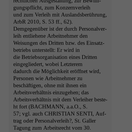
rechtlichen Aus­gestal­tung, zur Bewil­li­
gungspflicht, zum Konzernverleih
und zum Ver­leih mit Aus­lands­berührung,
ArbR 2010, S. 53 ff., 62).
Demge­genüber ist der durch Per­son­alver­
leih entliehene Arbeit­nehmer den
Weisun­gen des Drit­ten bzw. des Ein­satz­
be­triebs unter­stellt: Er wird in
die Betrieb­sorgan­i­sa­tion eines Drit­ten
eingegliedert, wobei Letzterem
dadurch die Möglichkeit eröffnet wird,
Per­so­n­en wie Arbeit­nehmer zu
beschäfti­gen, ohne mit ihnen ein
Arbeitsver­hält­nis einzuge­hen; das
Arbeitsver­hält­nis mit dem Ver­lei­her beste­
ht fort (
BACHMANN
, a.a.O., S.
57; vgl. auch
CHRISTIAN
SENTI
, Auf­
trag oder Per­son­alver­leih?, St. Galler
Tagung zum Arbeit­srecht vom 30.