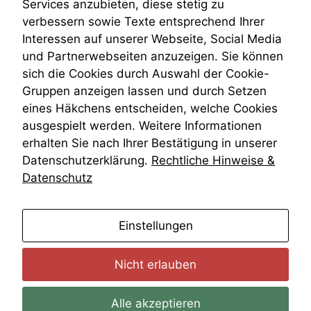
Services anzubieten, diese stetig zu
VRK
verbessern sowie Texte entsprechend Ihrer
Wiederherstellungsanordnung
Interessen auf unserer Webseite, Social Media
Zivilprozessordnung
und Partnerwebseiten anzuzeigen. Sie können
ZPO
sich die Cookies durch Auswahl der Cookie-
Zustellfiktion
Gruppen anzeigen lassen und durch Setzen
Zuständigkeit
Öffentliches Personalrecht
eines Häkchens entscheiden, welche Cookies
Öffentlichkeitsprinzip
ausgespielt werden. Weitere Informationen
erhalten Sie nach Ihrer Bestätigung in unserer
Datenschutzerklärung.
Rechtliche Hinweise &
Datenschutz
anmelden
Einstellungen
Nicht erlauben
Alle akzeptieren