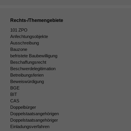
marketingtechnische
Auswertungen
durchführen zu
können. Diese helfen
Rechts-/Themengebiete
uns, unsere Website
zu verbessern.
101 ZPO
Anfechtungsobjekte
Ausschreibung
Bauzone
befristete Baubewilligung
Beschaffungsrecht
Beschwerdelegitimation
Betreibungsferien
Beweiswürdigung
BGE
BIT
CAS
Doppelbürger
Doppelstaatsangehörigen
Doppelstaatsangehöriger
Einladungsverfahren