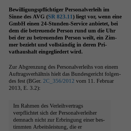
Bewil­li­gungspflichtiger Per­son­alver­leih im
Sinne des
AVG
(
SR
823.11
) liegt vor, wenn eine
GmbH einen 24-Stun­den-Ser­vice anbi­etet, bei
dem die betreuende Per­son rund um die Uhr
bei der zu betreuen­den Per­son weilt, ein Zim­
mer bezieht und voll­ständig in deren Pri­
vathaushalt eingegliedert wird.
Zur Abgren­zung des Per­son­alver­leihs von einem
Auf­tragsver­hält­nis hielt das Bun­des­gericht fol­gen­
des fest (BGer.
2C_356
/2012
vom 11. Feb­ru­ar
2013, E. 3.2):
Im Rah­men des Ver­lei­hver­trags
verpflichtet sich der Personalverleiher
dem­nach nicht zur Erbringung ein­er bes­
timmten Arbeit­sleis­tung, die er