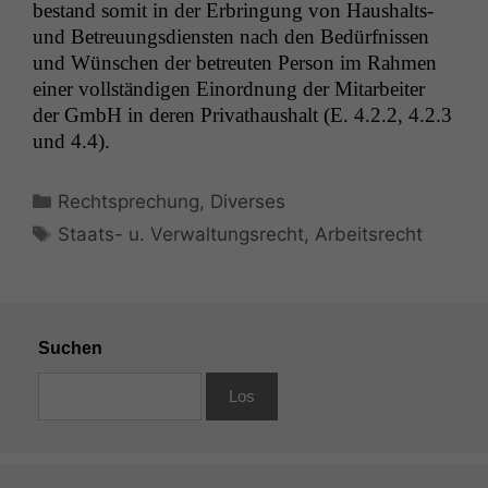
bestand somit in der Erbringung von Haushalts-
und Betreu­ungs­di­en­sten nach den Bedürfnis­sen
und Wün­schen der betreuten Per­son im Rah­men
ein­er voll­ständi­gen Einord­nung der Mitar­beit­er
der GmbH in deren Pri­vathaushalt (E. 4.2.2, 4.2.3
und 4.4).
Kategorien
Rechtsprechung
,
Diverses
Schlagwörter
Staats- u. Verwaltungsrecht
,
Arbeitsrecht
Suchen