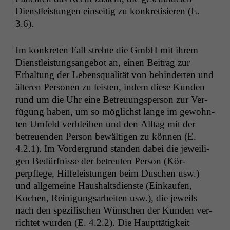
Dien­stleis­tun­gen ein­seit­ig zu konkretisieren (E.
3.6).
Im konkreten Fall strebte die GmbH mit ihrem
Dien­stleis­tungsange­bot an, einen Beitrag zur
Erhal­tung der Leben­squal­ität von behin­derten und
älteren Per­so­n­en zu leis­ten, indem diese Kun­den
rund um die Uhr eine Betreu­ungsper­son zur Ver­
fü­gung haben, um so möglichst lange im gewohn­
ten Umfeld verbleiben und den All­t­ag mit der
betreuen­den Per­son bewälti­gen zu kön­nen (E.
4.2.1). Im Vorder­grund standen dabei die jew­eili­
gen Bedürfnisse der betreuten Per­son (Kör­
perpflege, Hil­feleis­tun­gen beim Duschen usw.)
und all­ge­meine Haushalts­di­en­ste (Einkaufen,
Kochen, Reini­gungsar­beit­en usw.), die jew­eils
nach den spez­i­fis­chen Wün­schen der Kun­den ver­
richtet wur­den (E. 4.2.2). Die Haupt­tätigkeit