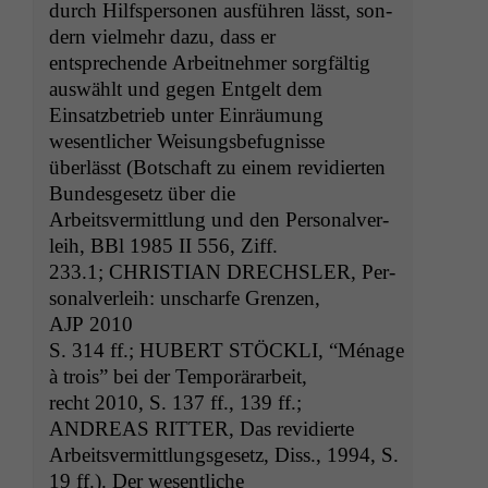
durch Hil­f­sper­so­n­en aus­führen lässt, son­
dern vielmehr dazu, dass er
entsprechende Arbeit­nehmer sorgfältig
auswählt und gegen Ent­gelt dem
Ein­satz­be­trieb unter Ein­räu­mung
wesentlich­er Weisungsbefugnisse
über­lässt (Botschaft zu einem rev­i­dierten
Bun­des­ge­setz über die
Arbeitsver­mit­tlung und den Per­son­alver­
leih, BBl 1985
II
556, Ziff.
233.1;
CHRISTIAN
DRECHSLER
, Per­
son­alver­leih: unscharfe Gren­zen,
AJP
2010
S. 314 ff.;
HUBERT
STÖCKLI
, “Ménage
à trois” bei der Temporärarbeit,
recht 2010, S. 137 ff., 139 ff.;
ANDREAS
RITTER
, Das revidierte
Arbeitsver­mit­tlungs­ge­setz, Diss., 1994, S.
19 ff.). Der wesentliche