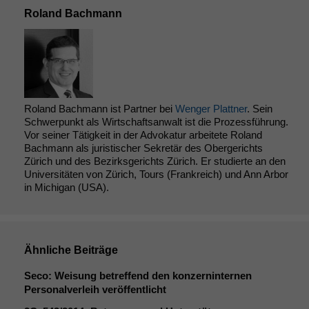
Notwendige
Roland Bachmann
Cookies
Diese
Cookies sind
nicht
optional, es
braucht sie,
damit die
Roland Bachmann ist Partner bei
Wenger Plattner
. Sein
Website
Schwerpunkt als Wirtschaftsanwalt ist die Prozessführung.
korrekt
Vor seiner Tätigkeit in der Advokatur arbeitete Roland
angezeigt
Bachmann als juristischer Sekretär des Obergerichts
werden kann.
Zürich und des Bezirksgerichts Zürich. Er studierte an den
Universitäten von Zürich, Tours (Frankreich) und Ann Arbor
in Michigan (USA).
Statistiken
Um unsere
Website zu
verbessern,
Ähnliche Beiträge
zeichnen
wir
Seco: Weisung betreffend den konzerninternen
anonyme
Personalverleih veröffentlicht
statistische