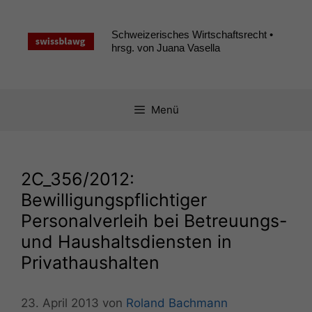
Zum
Inhalt
Schweizerisches Wirtschaftsrecht •
springen
hrsg. von Juana Vasella
Menü
2C_356
/2012:
Bewilligungspflichtiger
Personalverleih bei Betreuungs-
und Haushaltsdiensten in
Privathaushalten
23. April 2013
von
Roland Bachmann