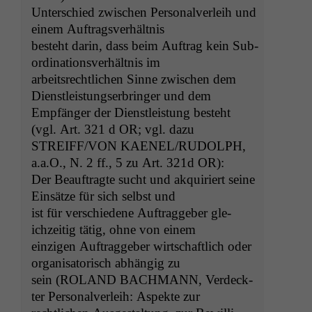
Unter­schied zwis­chen Per­son­alver­leih und
einem Auftragsverhältnis
beste­ht darin, dass beim Auf­trag kein Sub­
or­di­na­tionsver­hält­nis im
arbeit­srechtlichen Sinne zwis­chen dem
Dien­stleis­tungser­bringer und dem
Empfänger der Dien­stleis­tung beste­ht
(vgl. Art. 321 d
OR
; vgl. dazu
STREIFF
/
VON
KAENEL
/
RUDOLPH
,
a.a.O., N. 2 ff., 5 zu Art. 321d
OR
):
Der Beauf­tragte sucht und akquiri­ert seine
Ein­sätze für sich selb­st und
ist für ver­schiedene Auf­tragge­ber gle­
ichzeit­ig tätig, ohne von einem
einzi­gen Auf­tragge­ber wirtschaftlich oder
organ­isatorisch abhängig zu
sein (
ROLAND
BACHMANN
, Verdeck­
ter Per­son­alver­leih: Aspek­te zur