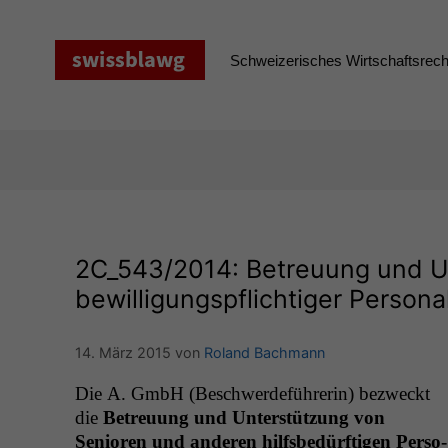
Zum
Inhalt
springen
Schweizerisches Wirtschaftsrecht
2C_543
/2014: Betreuung und Un
bewilligungspflichtiger Persona
14. März 2015
von
Roland Bachmann
Die A. GmbH (Beschw­erde­führerin) bezweckt
die
Betreu­ung und Unter­stützung von
Senioren und anderen hil­fs­bedürfti­gen Per­so­