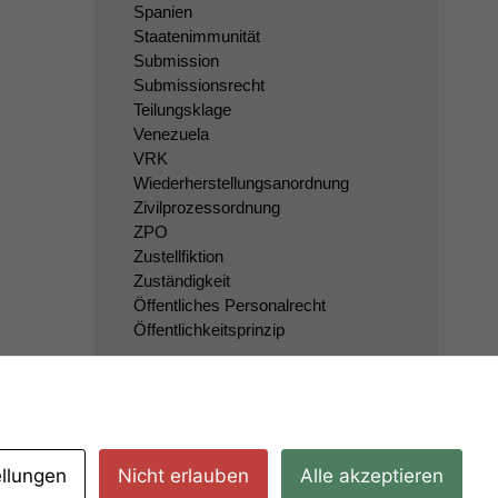
Spanien
Staatenimmunität
Submission
Submissionsrecht
Teilungsklage
Venezuela
VRK
Wiederherstellungsanordnung
Zivilprozessordnung
ZPO
Zustellfiktion
Zuständigkeit
Öffentliches Personalrecht
Öffentlichkeitsprinzip
ellungen
Nicht erlauben
Alle akzeptieren