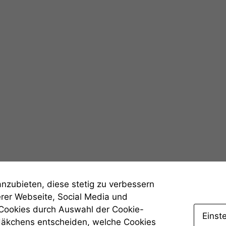
angezeigt
werden kann.
Statistiken
Um unsere
Website zu
verbessern,
zeichnen
wir
anonyme
statistische
Daten auf.
Funktionalität
Einige
anzubieten, diese stetig zu verbessern
Funktionen auf
dieser Website
erer Webseite, Social Media und
sind optional.
 Cookies durch Auswahl der Cookie-
Wenn Sie
Einst
Häkchens entscheiden, welche Cookies
diese Option