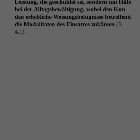
Leis­tung, die geschuldet sei, son­dern um Hil­fe
bei der All­t­ags­be­wäl­ti­gung, wobei den Kun­
den erhe­bliche Weisungs­befug­nisse betr­e­f­fend
die Modal­itäten des Ein­satzes zukä­men
(E.
4.1).