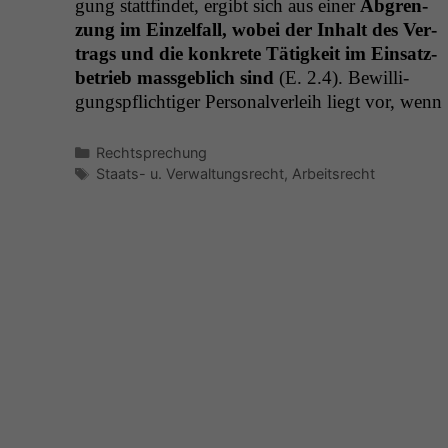
gung stat­tfind­et, ergibt sich aus ein­er
Abgren­
zung im Einzelfall, wobei der Inhalt des Ver­
trags und die konkrete Tätigkeit im Ein­satz­
be­trieb mass­ge­blich sind
(E. 2.4). Bewil­li­
gungspflichtiger Per­son­alver­leih liegt vor, wenn
Kategorien
Rechtsprechung
Schlagwörter
Staats- u. Verwaltungsrecht
,
Arbeitsrecht