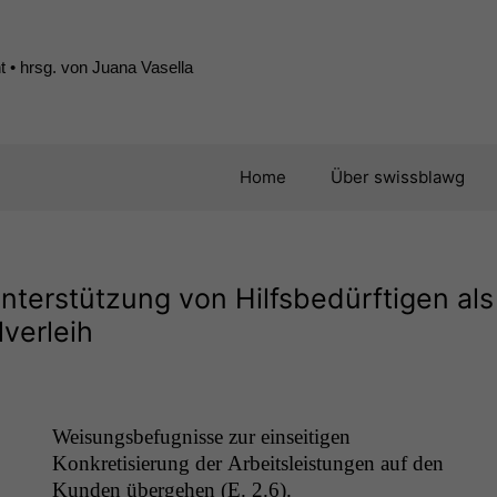
 • hrsg. von Juana Vasella
Home
Über swissblawg
terstützung von Hilfsbedürftigen als
lverleih
Weisungs­befug­nisse zur ein­seit­i­gen
Konkretisierung der Arbeit­sleis­tun­gen auf den
Kun­den überge­hen (E. 2.6).