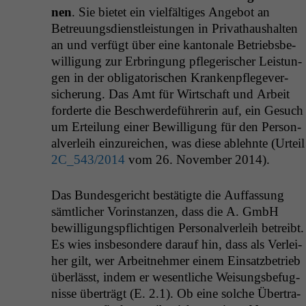
n­en
. Sie bietet ein vielfältiges Ange­bot an
Betreu­ungs­di­en­stleis­tun­gen in Pri­vathaushal­ten
an und ver­fügt über eine kan­tonale Betrieb­s­be­
wil­li­gung zur Erbringung pflegerisch­er Leis­tun­
gen in der oblig­a­torischen Krankenpflegev­er­
sicherung. Das Amt für Wirtschaft und Arbeit
forderte die Beschw­erde­führerin auf, ein Gesuch
um Erteilung ein­er Bewil­li­gung für den Per­son­
alver­leih einzure­ichen, was diese ablehnte (Urteil
2C_543
/2014
vom 26. Novem­ber 2014).
Das Bun­des­gericht bestätigte die Auf­fas­sung
sämtlich­er Vorin­stanzen, dass die A. GmbH
bewil­li­gungspflichti­gen Per­son­alver­leih betreibt.
Es wies ins­beson­dere darauf hin, dass als Ver­lei­
her gilt, wer Arbeit­nehmer einem Ein­satz­be­trieb
über­lässt, indem er wesentliche Weisungs­befug­
nisse überträgt (E. 2.1). Ob eine solche Über­tra­