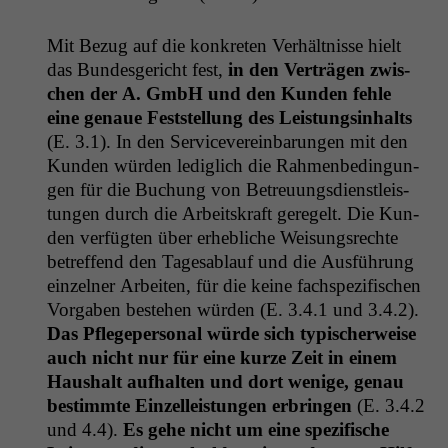
Mit Bezug auf die konkreten Ver­hält­nisse hielt
das Bun­des­gericht fest,
in den Verträ­gen zwis­
chen der A. GmbH und den Kun­den fehle
eine genaue Fest­stel­lung des Leis­tungsin­halts
(E. 3.1). In den Ser­vicev­ere­in­barun­gen mit den
Kun­den wür­den lediglich die Rah­menbe­din­gun­
gen für die Buchung von Betreu­ungs­di­en­stleis­
tun­gen durch die Arbeit­skraft geregelt. Die Kun­
den ver­fügten über erhe­bliche Weisungsrechte
betr­e­f­fend den Tagesablauf und die Aus­führung
einzel­ner Arbeit­en, für die keine fach­spez­i­fis­chen
Vor­gaben beste­hen wür­den (E. 3.4.1 und 3.4.2).
Das Pflegeper­son­al würde sich typ­is­cher­weise
auch nicht nur für eine kurze Zeit in einem
Haushalt aufhal­ten und dort wenige, genau
bes­timmte Einzelleis­tun­gen erbrin­gen
(E. 3.4.2
und 4.4).
Es gehe nicht um eine spez­i­fis­che