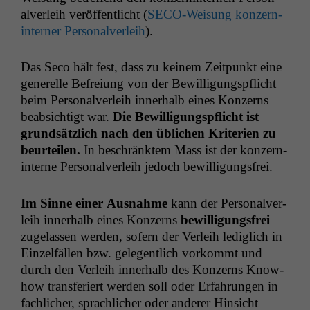
alver­leih veröf­fentlicht (
SECO-Weisung konz­ern­
in­tern­er Per­son­alver­leih
).
Das Seco hält fest, dass zu keinem Zeit­punkt eine
generelle Befreiung von der Bewil­li­gungspflicht
beim Per­son­alver­leih inner­halb eines Konz­erns
beab­sichtigt war.
Die Bewil­li­gungspflicht ist
grund­sät­zlich nach den üblichen Kri­te­rien zu
beurteilen.
In beschränk­tem Mass ist der konz­ern­
in­terne Per­son­alver­leih jedoch bewilligungsfrei.
Im Sinne ein­er Aus­nahme
kann der Per­son­alver­
leih inner­halb eines Konz­erns
bewil­li­gungs­frei
zuge­lassen wer­den, sofern der Ver­leih lediglich in
Einzelfällen bzw. gele­gentlich vorkommt und
durch den Ver­leih inner­halb des Konz­erns Know-
how trans­feriert wer­den soll oder Erfahrun­gen in
fach­lich­er, sprach­lich­er oder ander­er Hin­sicht