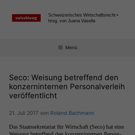
Zum
Inhalt
Schweizerisches Wirtschaftsrecht •
springen
hrsg. von Juana Vasella
Menü
Seco: Weisung betreffend den
konzerninternen Personalverleih
veröffentlicht
21. Juli 2017
von
Roland Bachmann
Das Staatssekre­tari­at für Wirtschaft (Seco) hat eine
Weisung betr­e­f­fend den konz­ern­in­ter­nen Per­son­