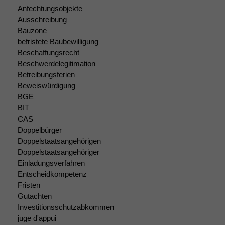
Anfechtungsobjekte
Ausschreibung
Bauzone
befristete Baubewilligung
Beschaffungsrecht
Beschwerdelegitimation
Betreibungsferien
Beweiswürdigung
Notwendige
BGE
Cookies
BIT
Diese
CAS
Cookies sind
Doppelbürger
nicht
optional, es
Doppelstaatsangehörigen
braucht sie,
Doppelstaatsangehöriger
damit die
Einladungsverfahren
Website
Entscheidkompetenz
korrekt
Fristen
angezeigt
Gutachten
werden kann.
Investitionsschutzabkommen
juge d'appui