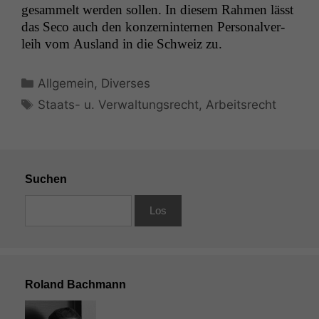
gesam­melt wer­den sollen. In diesem Rah­men lässt
das Seco auch den konz­ern­in­ter­nen Per­son­alver­
leih vom Aus­land in die Schweiz zu.
Kategorien
Allgemein
,
Diverses
Schlagwörter
Staats- u. Verwaltungsrecht
,
Arbeitsrecht
Suchen
Roland Bachmann