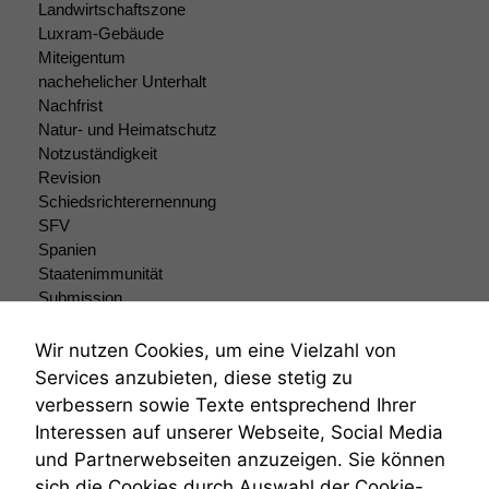
Landwirtschaftszone
Statistiken
Luxram-Gebäude
Um unsere
Miteigentum
Website zu
nachehelicher Unterhalt
verbessern,
Nachfrist
zeichnen
Natur- und Heimatschutz
wir
Notzuständigkeit
anonyme
statistische
Revision
Daten auf.
Schiedsrichterernennung
SFV
Spanien
Funktionalität
Staatenimmunität
Einige
Submission
Funktionen auf
Submissionsrecht
dieser Website
Teilungsklage
Wir nutzen Cookies, um eine Vielzahl von
sind optional.
Venezuela
Services anzubieten, diese stetig zu
Wenn Sie
VRK
verbessern sowie Texte entsprechend Ihrer
diese Option
Wiederherstellungsanordnung
deaktivieren,
Interessen auf unserer Webseite, Social Media
Zivilprozessordnung
kann die
und Partnerwebseiten anzuzeigen. Sie können
ZPO
Website nicht
sich die Cookies durch Auswahl der Cookie-