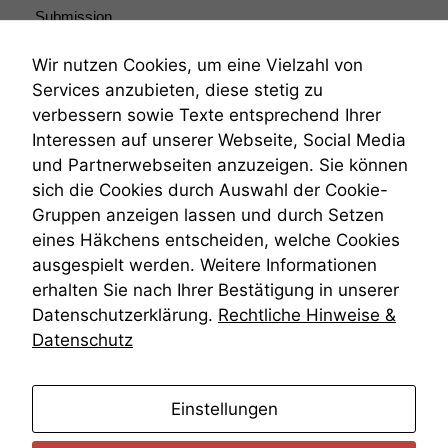
Submission
Submissionsrecht
Teilungsklage
Wir nutzen Cookies, um eine Vielzahl von
Venezuela
Services anzubieten, diese stetig zu
VRK
verbessern sowie Texte entsprechend Ihrer
Wiederherstellungsanordnung
Interessen auf unserer Webseite, Social Media
Zivilprozessordnung
und Partnerwebseiten anzuzeigen. Sie können
ZPO
sich die Cookies durch Auswahl der Cookie-
Zustellfiktion
Gruppen anzeigen lassen und durch Setzen
Zuständigkeit
Öffentliches Personalrecht
eines Häkchens entscheiden, welche Cookies
Öffentlichkeitsprinzip
ausgespielt werden. Weitere Informationen
erhalten Sie nach Ihrer Bestätigung in unserer
Datenschutzerklärung.
Rechtliche Hinweise &
Datenschutz
anmelden
Einstellungen