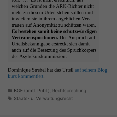
welchen Grün­den die ARK-Richter nicht
mehr zu diesem Urteil ste­hen soll­ten und
inwiefern sie in ihrem ange­blichen Ver­
trauen auf Anonymität zu schützen wären.
Es beste­hen somit keine schutzwürdi­gen
Ver­trauen­spo­si­tio­nen.
Der Anspruch auf
Urteils­bekan­nt­gabe erstreckt sich damit
auch auf die Beset­zung des Spruchkör­pers
der Asylrekurskommission.
Dominique Strebel hat das Urteil
auf seinem Blog
kurz kom­men­tiert
.
Kategorien
BGE (amtl. Publ.)
,
Rechtsprechung
Schlagwörter
Staats- u. Verwaltungsrecht