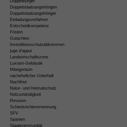
Doppelbürger
Doppelstaatsangehörigen
Doppelstaatsangehöriger
Einladungsverfahren
Entscheidkompetenz
Fristen
Gutachten
Investitionsschutzabkommen
juge d'appui
Landwirtschaftszone
Luxram-Gebäude
Miteigentum
nachehelicher Unterhalt
Nachfrist
Natur- und Heimatschutz
Notzuständigkeit
Revision
Schiedsrichterernennung
SFV
Spanien
Staatenimmunität