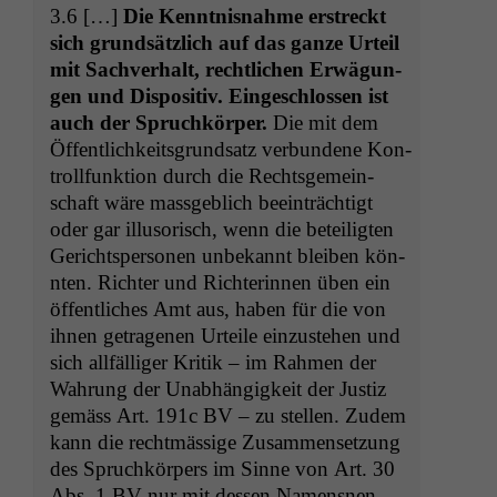
3.6 […]
Die Ken­nt­nis­nahme erstreckt
sich grund­sät­zlich auf das ganze Urteil
mit Sachver­halt, rechtlichen Erwä­gun­
gen und Dis­pos­i­tiv. Eingeschlossen ist
auch der Spruchkör­p­er.
Die mit dem
Öffentlichkeits­grund­satz ver­bun­dene Kon­
troll­funk­tion durch die Rechts­ge­mein­
schaft wäre mass­ge­blich beein­trächtigt
oder gar illu­sorisch, wenn die beteiligten
Gerichtsper­so­n­en unbekan­nt bleiben kön­
nten. Richter und Rich­terin­nen üben ein
öffentlich­es Amt aus, haben für die von
ihnen getra­ge­nen Urteile einzuste­hen und
sich allfäl­liger Kri­tik – im Rah­men der
Wahrung der Unab­hängigkeit der Jus­tiz
gemäss Art. 191c
BV
– zu stellen. Zudem
kann die recht­mäs­sige Zusam­menset­zung
des Spruchkör­pers im Sinne von Art. 30
Abs. 1
BV
nur mit dessen Namen­snen­