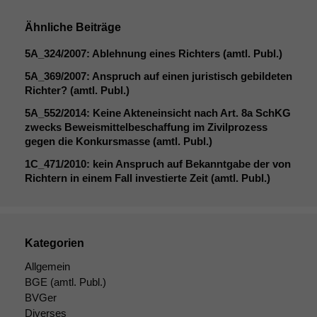
korrekt
angezeigt
Ähnliche Beiträge
werden kann.
5A_324
/2007: Ablehnung eines Richters (amtl. Publ.)
5A_369
/2007: Anspruch auf einen juristisch gebildeten
Statistiken
Richter? (amtl. Publ.)
Um unsere
Website zu
5A_552
/2014: Keine Akteneinsicht nach Art. 8a SchKG
verbessern,
zwecks Beweismittelbeschaffung im Zivilprozess
zeichnen
gegen die Konkursmasse (amtl. Publ.)
wir
1C_471
/2010: kein Anspruch auf Bekanntgabe der von
anonyme
Richtern in einem Fall investierte Zeit (amtl. Publ.)
statistische
Daten auf.
Kategorien
Funktionalität
Einige
Allgemein
Funktionen auf
BGE
(amtl. Publ.)
dieser Website
BVGer
sind optional.
Diverses
Wenn Sie