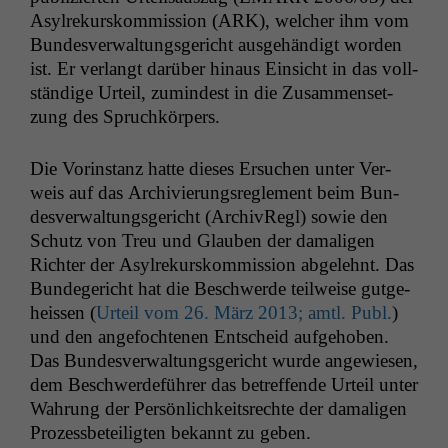
Asyl­rekurskom­mis­sion (
ARK
), welch­er ihm vom
Bun­desver­wal­tungs­gericht aus­ge­händigt wor­den
ist. Er ver­langt darüber hin­aus Ein­sicht in das voll­
ständi­ge Urteil, zumin­d­est in die Zusam­menset­
zung des Spruchkörpers.
Die Vorin­stanz hat­te dieses Ersuchen unter Ver­
weis auf das Archivierungsre­gle­ment beim Bun­
desver­wal­tungs­gericht (ArchivRegl) sowie den
Schutz von Treu und Glauben der dama­li­gen
Richter der Asyl­rekurskom­mis­sion abgelehnt. Das
Bun­degericht hat die Beschw­erde teil­weise gut­ge­
heis­sen (
Urteil vom 26. März 2013; amtl. Publ.
)
und den ange­focht­e­nen Entscheid aufge­hoben.
Das Bun­desver­wal­tungs­gericht wurde angewiesen,
dem Beschw­erde­führer das betr­e­f­fende Urteil unter
Wahrung der Per­sön­lichkeit­srechte der dama­li­gen
Prozess­beteiligten bekan­nt zu geben.