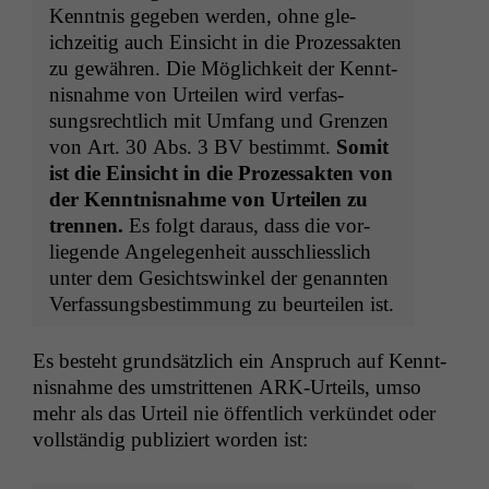
Ken­nt­nis gegeben wer­den, ohne gle­
ichzeit­ig auch Ein­sicht in die Prozes­sak­ten
zu gewähren. Die Möglichkeit der Ken­nt­
nis­nahme von Urteilen wird ver­fas­
sungsrechtlich mit Umfang und Gren­zen
von Art. 30 Abs. 3
BV
bes­timmt.
Somit
ist die Ein­sicht in die Prozes­sak­ten von
der Ken­nt­nis­nahme von Urteilen zu
tren­nen.
Es fol­gt daraus, dass die vor­
liegende Angele­gen­heit auss­chliesslich
unter dem Gesichtswinkel der genan­nten
Ver­fas­sungs­bes­tim­mung zu beurteilen ist.
Es beste­ht grund­sät­zlich ein Anspruch auf Ken­nt­
nis­nahme des umstrit­te­nen ARK-Urteils, umso
mehr als das Urteil nie öffentlich verkün­det oder
voll­ständig pub­liziert wor­den ist: