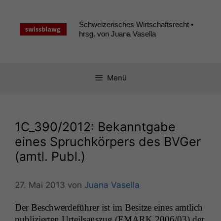
Zum
Inhalt
Schweizerisches Wirtschaftsrecht •
springen
hrsg. von Juana Vasella
Menü
1C_390
/2012: Bekanntgabe
eines Spruchkörpers des BVGer
(amtl. Publ.)
27. Mai 2013
von
Juana Vasella
Der Beschw­erde­führer ist im Besitze eines amtlich
pub­lizierten Urteil­sauszug (
EMARK
2006/03) der