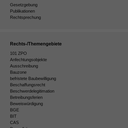
Gesetzgebung
diese Option
deaktivieren,
Publikationen
kann die
Rechtsprechung
Website nicht
zu 100%
funktionieren.
Rechts-/Themengebiete
Marketing
101 ZPO
Wir speichern
Anfechtungsobjekte
anonyme Daten ab,
Ausschreibung
um interne
Bauzone
marketingtechnische
befristete Baubewilligung
Auswertungen
Beschaffungsrecht
durchführen zu
Beschwerdelegitimation
können. Diese helfen
Betreibungsferien
uns, unsere Website
Beweiswürdigung
zu verbessern.
BGE
BIT
CAS