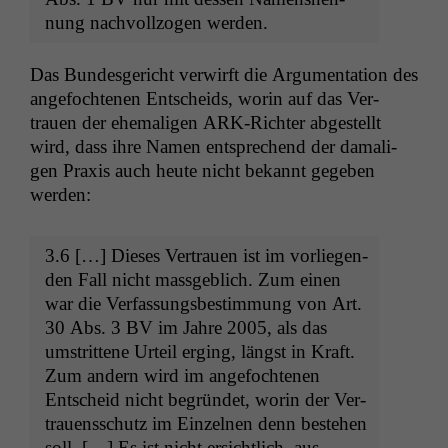
nung nachvol­l­zo­gen werden.
Das Bun­des­gericht ver­wirft die Argu­men­ta­tion des
ange­focht­e­nen Entschei­ds, worin auf das Ver­
trauen der ehe­ma­li­gen ARK-Richter abgestellt
wird, dass ihre Namen entsprechend der dama­li­
gen Prax­is auch heute nicht bekan­nt gegeben
werden:
3.6 […] Dieses Ver­trauen ist im vor­liegen­
den Fall nicht mass­ge­blich. Zum einen
war die Ver­fas­sungs­bes­tim­mung von Art.
30 Abs. 3
BV
im Jahre 2005, als das
umstrit­tene Urteil erg­ing, längst in Kraft.
Zum andern wird im ange­focht­e­nen
Entscheid nicht begrün­det, worin der Ver­
trauenss­chutz im Einzel­nen denn beste­hen
soll. […] Es ist nicht ersichtlich, aus