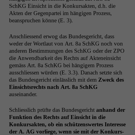
SchKG Ein­sicht in die Konkur­sak­ten, d.h. die
Akten der Gegen­partei im hängi­gen Prozess,
beanspruchen könne (E. 3).
Anschliessend erwog das Bun­des­gericht, dass
wed­er der Wort­laut von Art. 8a SchKG noch von
anderen Bes­tim­mungen des SchKG oder der
ZPO
die Anwend­barkeit des Rechts auf Aktenein­sicht
gemäss Art. 8a SchKG bei hängigem Prozess
auss­chliessen wür­den (E. 3.3). Danach set­zte sich
das Bun­des­gericht ein­lässlich mit dem
Zweck des
Ein­sicht­srechts nach Art. 8a SchKG
auseinander.
Schliesslich prüfte das Bun­des­gericht
anhand der
Funk­tion des Rechts auf Ein­sicht in die
Konkur­sak­ten, ob ein schützenswertes Inter­esse
der A.
AG
vor­liege, wenn sie mit der Konkurs­