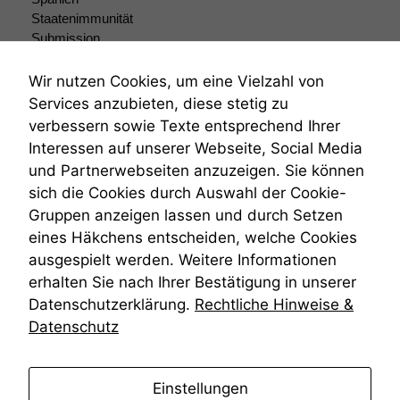
Staatenimmunität
Submission
Submissionsrecht
Teilungsklage
Wir nutzen Cookies, um eine Vielzahl von
Venezuela
Services anzubieten, diese stetig zu
VRK
verbessern sowie Texte entsprechend Ihrer
Wiederherstellungsanordnung
Interessen auf unserer Webseite, Social Media
Zivilprozessordnung
und Partnerwebseiten anzuzeigen. Sie können
ZPO
sich die Cookies durch Auswahl der Cookie-
Zustellfiktion
Gruppen anzeigen lassen und durch Setzen
Zuständigkeit
Öffentliches Personalrecht
eines Häkchens entscheiden, welche Cookies
Öffentlichkeitsprinzip
ausgespielt werden. Weitere Informationen
erhalten Sie nach Ihrer Bestätigung in unserer
Datenschutzerklärung.
Rechtliche Hinweise &
Datenschutz
anmelden
Einstellungen