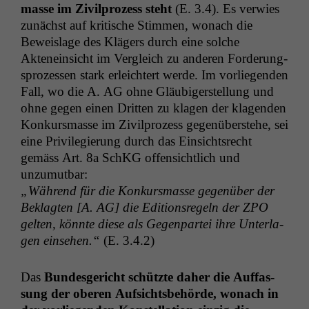
masse im Zivil­prozess ste­ht
(E. 3.4). Es ver­wies
zunächst auf kri­tis­che Stim­men, wonach die
Beweis­lage des Klägers durch eine solche
Aktenein­sicht im Ver­gle­ich zu anderen Forderung­
sprozessen stark erle­ichtert werde. Im vor­liegen­den
Fall, wo die A.
AG
ohne Gläu­biger­stel­lung und
ohne gegen einen Drit­ten zu kla­gen der kla­gen­den
Konkurs­masse im Zivil­prozess gegenüber­ste­he, sei
eine Priv­i­legierung durch das Ein­sicht­srecht
gemäss Art. 8a SchKG offen­sichtlich und
unzumutbar:
„Während für die Konkurs­masse gegenüber der
Beklagten [A.
AG
] die Edi­tion­sregeln der
ZPO
gel­ten, kön­nte diese als Gegen­partei ihre Unter­la­
gen ein­se­hen.“
(E. 3.4.2)
Das
Bun­des­gericht schützte daher die Auf­fas­
sung der oberen Auf­sichts­be­hörde, wonach in