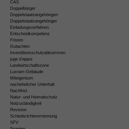
CAS
anonyme Daten ab,
Doppelbürger
um interne
Doppelstaatsangehörigen
marketingtechnische
Doppelstaatsangehöriger
Auswertungen
Einladungsverfahren
durchführen zu
können. Diese helfen
Entscheidkompetenz
uns, unsere Website
Fristen
zu verbessern.
Gutachten
Investitionsschutzabkommen
juge d'appui
Landwirtschaftszone
Luxram-Gebäude
Miteigentum
nachehelicher Unterhalt
Nachfrist
Natur- und Heimatschutz
Notzuständigkeit
Revision
Schiedsrichterernennung
SFV
Spanien