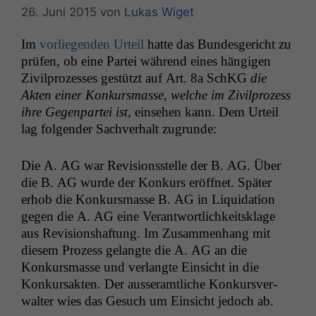
26. Juni 2015
von
Lukas Wiget
Im
vor­liegen­den Urteil
hat­te das Bun­des­gericht zu
prüfen, ob eine Partei während eines hängi­gen
Zivil­prozess­es gestützt auf Art. 8a SchKG
die
Akten ein­er Konkurs­masse, welche im Zivil­prozess
ihre Gegen­partei ist
, ein­se­hen kann. Dem Urteil
lag fol­gen­der Sachver­halt zugrunde:
Die A.
AG
war Revi­sion­sstelle der B.
AG
. Über
die B.
AG
wurde der Konkurs eröffnet. Später
erhob die Konkurs­masse B.
AG
in Liq­ui­da­tion
gegen die A.
AG
eine Ver­ant­wortlichkeit­sklage
aus Revi­sion­shaf­tung. Im Zusam­men­hang mit
diesem Prozess gelangte die A.
AG
an die
Konkurs­masse und ver­langte Ein­sicht in die
Konkur­sak­ten. Der ausser­amtliche Konkursver­
wal­ter wies das Gesuch um Ein­sicht jedoch ab.