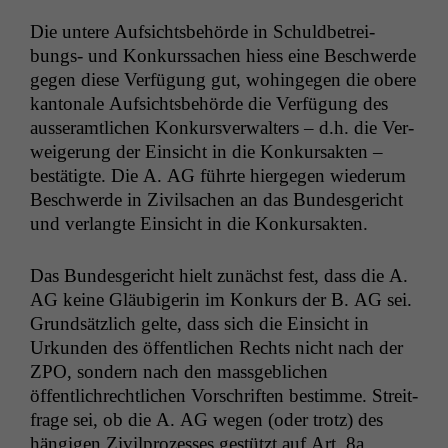
Die untere Auf­sichts­be­hörde in Schuld­be­trei­
bungs- und Konkurssachen hiess eine Beschw­erde
gegen diese Ver­fü­gung gut, wohinge­gen die obere
kan­tonale Auf­sichts­be­hörde die Ver­fü­gung des
ausser­amtlichen Konkursver­wal­ters – d.h. die Ver­
weigerung der Ein­sicht in die Konkur­sak­ten –
bestätigte. Die A.
AG
führte hierge­gen wiederum
Beschw­erde in Zivil­sachen an das Bun­des­gericht
und ver­langte Ein­sicht in die Konkursakten.
Das Bun­des­gericht hielt zunächst fest, dass die A.
AG
keine Gläu­bigerin im Konkurs der B.
AG
sei.
Grund­sät­zlich gelte, dass sich die Ein­sicht in
Urkun­den des öffentlichen Rechts nicht nach der
ZPO
, son­dern nach den mass­ge­blichen
öffentlichrechtlichen Vorschriften bes­timme. Stre­it­
frage sei, ob die A.
AG
wegen (oder trotz) des
hängi­gen Zivil­prozess­es gestützt auf Art. 8a