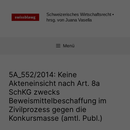
Zum
Inhalt
Schweizerisches Wirtschaftsrecht •
springen
hrsg. von Juana Vasella
Menü
5A_552
/2014: Keine
Akteneinsicht nach Art. 8a
SchKG zwecks
Beweismittelbeschaffung im
Zivilprozess gegen die
Konkursmasse (amtl. Publ.)