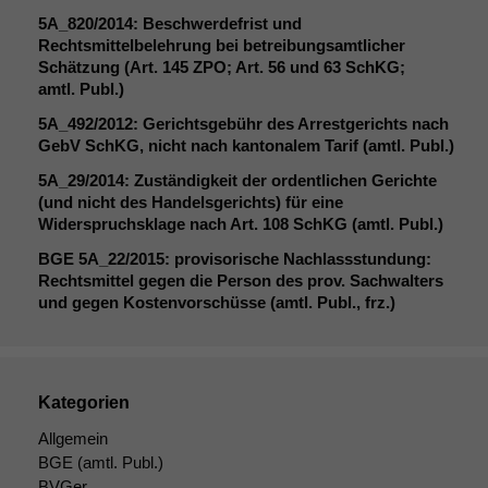
5A_820
/2014: Beschwerdefrist und
Rechtsmittelbelehrung bei betreibungsamtlicher
Schätzung (Art. 145
ZPO
; Art. 56 und 63 SchKG;
Notwendige
amtl. Publ.)
Cookies
Diese
5A_492
/2012: Gerichtsgebühr des Arrestgerichts nach
Cookies sind
GebV SchKG, nicht nach kantonalem Tarif (amtl. Publ.)
nicht
optional, es
5A_29
/2014: Zuständigkeit der ordentlichen Gerichte
braucht sie,
(und nicht des Handelsgerichts) für eine
damit die
Widerspruchsklage nach Art. 108 SchKG (amtl. Publ.)
Website
BGE
5A_22
/2015: provisorische Nachlassstundung:
korrekt
Rechtsmittel gegen die Person des prov. Sachwalters
angezeigt
und gegen Kostenvorschüsse (amtl. Publ., frz.)
werden kann.
Statistiken
Kategorien
Um unsere
Website zu
Allgemein
verbessern,
BGE
(amtl. Publ.)
zeichnen
BVGer