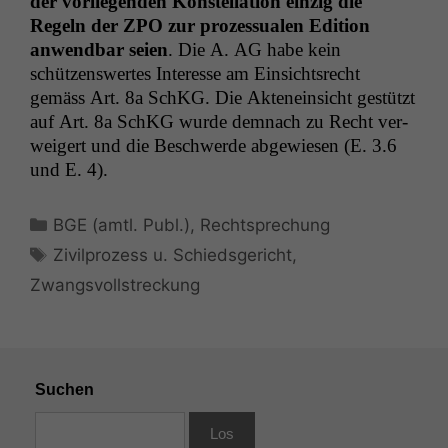
der vor­liegen­den Kon­stel­la­tion einzig die
Regeln der
ZPO
zur prozes­sualen Edi­tion
anwend­bar seien
. Die A.
AG
habe kein
schützenswertes Inter­esse am Ein­sicht­srecht
gemäss Art. 8a SchKG. Die Aktenein­sicht gestützt
auf Art. 8a SchKG wurde dem­nach zu Recht ver­
weigert und die Beschw­erde abgewiesen (E. 3.6
und E. 4).
Kategorien
BGE (amtl. Publ.)
,
Rechtsprechung
Schlagwörter
Zivilprozess u. Schiedsgericht
,
Zwangsvollstreckung
Suchen