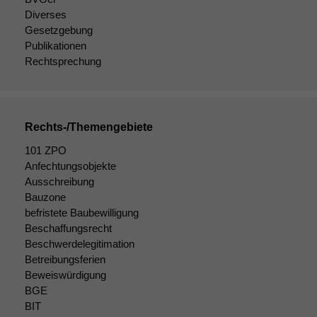
wir
Diverses
anonyme
Gesetzgebung
statistische
Publikationen
Daten auf.
Rechtsprechung
Funktionalität
Einige
Funktionen auf
Rechts-/Themengebiete
dieser Website
101 ZPO
sind optional.
Anfechtungsobjekte
Wenn Sie
diese Option
Ausschreibung
deaktivieren,
Bauzone
kann die
befristete Baubewilligung
Website nicht
Beschaffungsrecht
zu 100%
Beschwerdelegitimation
funktionieren.
Betreibungsferien
Beweiswürdigung
BGE
Marketing
BIT
Wir speichern