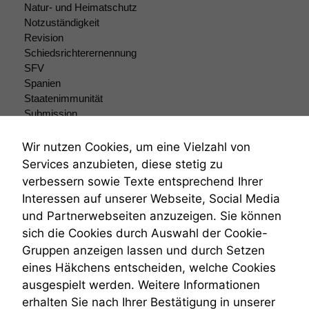
Natur- und Heimatschutz
Funktionen auf
dieser Website
Notzuständigkeit
sind optional.
Revision
Wenn Sie
Schiedsrichterernennung
diese Option
SFV
deaktivieren,
Spanien
kann die
Staatenimmunität
Website nicht
Submission
zu 100%
Submissionsrecht
funktionieren.
Teilungsklage
Wir nutzen Cookies, um eine Vielzahl von
Venezuela
Services anzubieten, diese stetig zu
VRK
Marketing
verbessern sowie Texte entsprechend Ihrer
Wiederherstellungsanordnung
Wir speichern
Interessen auf unserer Webseite, Social Media
Zivilprozessordnung
anonyme Daten ab,
und Partnerwebseiten anzuzeigen. Sie können
ZPO
um interne
sich die Cookies durch Auswahl der Cookie-
Zustellfiktion
marketingtechnische
Auswertungen
Gruppen anzeigen lassen und durch Setzen
Zuständigkeit
durchführen zu
Öffentliches Personalrecht
eines Häkchens entscheiden, welche Cookies
können. Diese helfen
Öffentlichkeitsprinzip
ausgespielt werden. Weitere Informationen
uns, unsere Website
erhalten Sie nach Ihrer Bestätigung in unserer
zu verbessern.