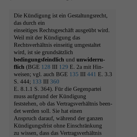
Die Kündi­gung ist ein Gestal­tungsrecht,
das durch ein
ein­seit­iges Rechts­geschäft aus­geübt wird.
Weil mit der Kündi­gung das
Rechtsver­hält­nis ein­seit­ig umgestal­tet
wird, ist sie grundsätzlich
bedin­gungs­feindlich
und
unwider­ru­
flich
(
BGE
128
III
129
E. 2a mit Hin­
weisen; vgl. auch
BGE
135
III
441
E. 3.3
S. 444;
133
III
360
E. 8.1.1 S. 364). Für die Gegen­partei
muss auf­grund der Kündigung
fest­ste­hen, ob das Ver­tragsver­hält­nis been­
det wer­den soll. Sie hat einen
Anspruch darauf, während der ganzen
Kündi­gungs­frist ohne Einschränkung
zu wis­sen, dass das Ver­tragsver­hält­nis