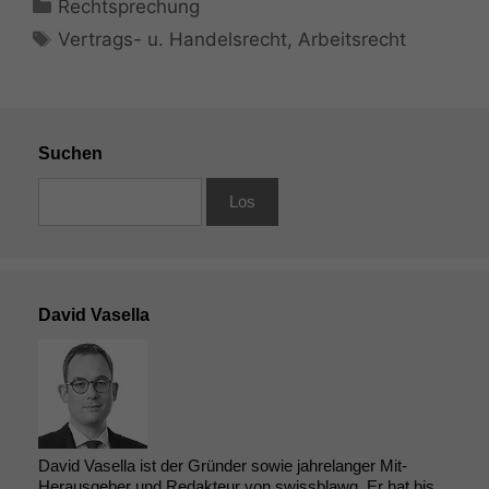
Kategorien
Rechtsprechung
Schlagwörter
Vertrags- u. Handelsrecht
,
Arbeitsrecht
Suchen
David Vasella
David Vasella ist der Gründer sowie jahrelanger Mit-
Herausgeber und Redakteur von swissblawg. Er hat bis