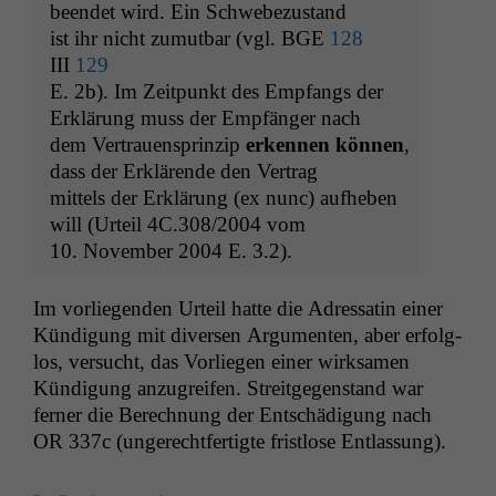
been­det wird. Ein Schwebezustand
ist ihr nicht zumut­bar (vgl.
BGE
128
III
129
E. 2b). Im Zeit­punkt des Emp­fangs der
Erk­lärung muss der Empfänger nach
dem Ver­trauen­sprinzip
erken­nen kön­nen
,
dass der Erk­lärende den Vertrag
mit­tels der Erk­lärung (ex nunc) aufheben
will (Urteil
4C
.308/2004 vom
10. Novem­ber 2004 E. 3.2).
Im vor­liegen­den Urteil hat­te die Adres­satin ein­er
Kündi­gung mit diversen Argu­menten, aber erfol­g­
los, ver­sucht, das Vor­liegen ein­er wirk­samen
Kündi­gung anzu­greifen. Stre­it­ge­gen­stand war
fern­er die Berech­nung der Entschädi­gung nach
OR
337c (ungerecht­fer­tigte frist­lose Entlassung).