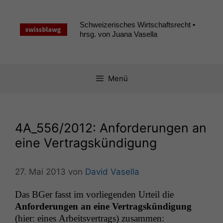
Zum
Inhalt
Schweizerisches Wirtschaftsrecht •
springen
hrsg. von Juana Vasella
Menü
4A_556
/2012: Anforderungen an
eine Vertragskündigung
27. Mai 2013
von
David Vasella
Das BGer fasst im vor­liegen­den Urteil die
Anforderun­gen an eine Ver­tragskündi­gung
(hier: eines Arbeitsver­trags) zusammen: