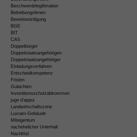
optional, es
Beschwerdelegitimation
braucht sie,
Betreibungsferien
damit die
Website
Beweiswürdigung
korrekt
BGE
angezeigt
BIT
werden kann.
CAS
Doppelbürger
Doppelstaatsangehörigen
Statistiken
Doppelstaatsangehöriger
Um unsere
Einladungsverfahren
Website zu
Entscheidkompetenz
verbessern,
Fristen
zeichnen
Gutachten
wir
Investitionsschutzabkommen
anonyme
juge d'appui
statistische
Landwirtschaftszone
Daten auf.
Luxram-Gebäude
Miteigentum
nachehelicher Unterhalt
Funktionalität
Nachfrist
Einige