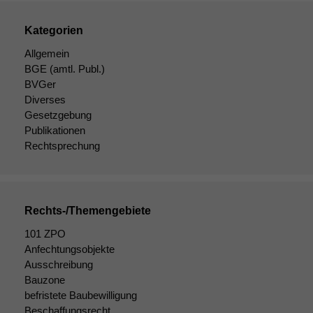
Kategorien
Allgemein
BGE
(amtl. Publ.)
BVGer
Diverses
Gesetzgebung
Publikationen
Rechtsprechung
Rechts-/Themengebiete
101 ZPO
Notwendige
Anfechtungsobjekte
Cookies
Ausschreibung
Diese
Bauzone
Cookies sind
befristete Baubewilligung
nicht
Beschaffungsrecht