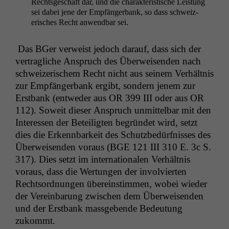
Rechts­geschäft dar, und die charak­ter­is­tis­che Leis­tung
sei dabei jene der Empfänger­bank, so dass schweiz­
erisches Recht anwend­bar sei.
Das BGer ver­weist jedoch darauf, dass sich der
ver­tragliche Anspruch des Über­weisenden nach
schweiz­erischem Recht nicht aus seinem Ver­hält­nis
zur Empfänger­bank ergibt, son­dern jen­em zur
Erst­bank (entwed­er aus
OR
399
III
oder aus
OR
112). Soweit dieser Anspruch unmit­tel­bar mit den
Inter­essen der Beteiligten begrün­det wird, set­zt
dies die Erkennbarkeit des Schutzbedürfniss­es des
Über­weisenden voraus (
BGE
121
III
310 E. 3c S.
317). Dies set­zt im inter­na­tionalen Ver­hält­nis
voraus, dass die Wer­tun­gen der involvierten
Recht­sor­d­nun­gen übere­in­stim­men, wobei wieder
der Vere­in­barung zwis­chen dem Über­weisenden
und der Erst­bank mass­gebende Bedeu­tung
zukommt.