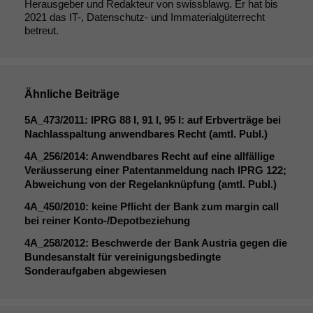
Herausgeber und Redakteur von swissblawg. Er hat bis
2021 das IT-, Datenschutz- und Immaterialgüterrecht
betreut.
Notwendige
Ähnliche Beiträge
Cookies
Diese
5A_473
/2011:
IPRG
88 I, 91 I, 95 I: auf Erbverträge bei
Cookies sind
Nachlasspaltung anwendbares Recht (amtl. Publ.)
nicht
optional, es
4A_256
/2014: Anwendbares Recht auf eine allfällige
braucht sie,
Veräusserung einer Patentanmeldung nach
IPRG
122;
damit die
Abweichung von der Regelanknüpfung (amtl. Publ.)
Website
4A_450
/2010: keine Pflicht der Bank zum margin call
korrekt
bei reiner Konto-/Depotbeziehung
angezeigt
werden kann.
4A_258
/2012: Beschwerde der Bank Austria gegen die
Bundesanstalt für vereinigungsbedingte
Sonderaufgaben abgewiesen
Statistiken
Um unsere