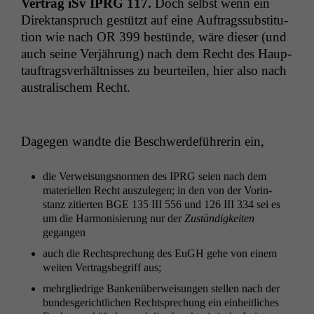
Ver­trag iSv
IPRG
117.
Doch selb­st wenn ein
Direk­tanspruch gestützt auf eine Auf­tragssub­sti­tu­
tion wie nach
OR
399 bestünde, wäre dieser (und
auch seine Ver­jährung) nach dem Recht des Haup­
tauf­tragsver­hält­niss­es zu beurteilen, hier also nach
aus­tralis­chem Recht.
Dage­gen wandte die Beschw­erde­führerin ein,
die Ver­weisungsnor­men des
IPRG
seien nach dem
materiellen Recht auszule­gen; in den von der Vorin­
stanz zitierten
BGE
135
III
556 und 126
III
334 sei es
um die Har­mon­isierung nur der
Zuständigkeit­en
gegangen
auch die Recht­sprechung des EuGH gehe von einem
weit­en Ver­trags­be­griff aus;
mehrgliedrige Bankenüber­weisun­gen stellen nach der
bun­des­gerichtlichen Recht­sprechung ein ein­heitlich­es