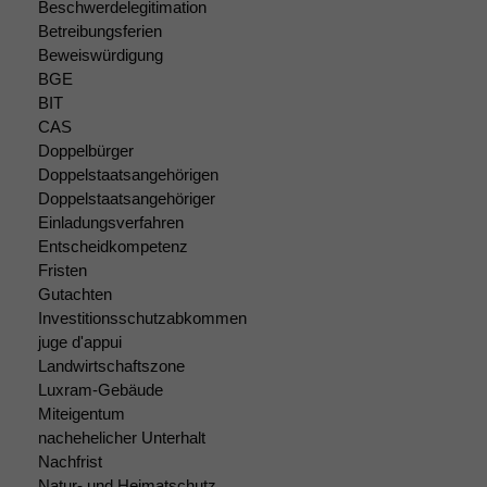
Beschwerdelegitimation
Betreibungsferien
Marketing
Beweiswürdigung
Wir speichern
anonyme Daten ab,
BGE
um interne
BIT
marketingtechnische
CAS
Auswertungen
Doppelbürger
durchführen zu
Doppelstaatsangehörigen
können. Diese helfen
Doppelstaatsangehöriger
uns, unsere Website
Einladungsverfahren
zu verbessern.
Entscheidkompetenz
Fristen
Gutachten
Investitionsschutzabkommen
juge d'appui
Landwirtschaftszone
Luxram-Gebäude
Miteigentum
nachehelicher Unterhalt
Nachfrist
Natur- und Heimatschutz