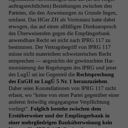
auf­tragsrechtlichen) Beziehun­gen zwis­chen den
Parteien, die den Anweisun­gen zu Grunde liegen,
umfasst. Das HGer
ZH
als Vorin­stanz hat­te dabei
erwogen, das auf einen allfäl­li­gen Direk­tanspruch
des Über­weisenden gegen die Empfänger­bank
anwend­bare Recht sei nicht nach
IPRG
117 zu
bes­tim­men. Der Ver­trags­be­griff von
IPRG
117
müsse nicht materiellem schweiz­erischen Recht
entsprechen — angesichts der gewün­scht­en Har­
mon­isierung der Regelun­gen des
IPRG
und jen­er
des LugÜ sei im Gegen­teil die
Recht­sprechung
des EuGH zu LugÜ 5 Nr. 1 her­anzuziehen
.
Daher seien Kon­stel­la­tio­nen von
IPRG
117 nicht
erfasst, wo “keine von ein­er Partei gegenüber ein­er
anderen frei­willig einge­gan­gene Verpflich­tung
vor­liegt”.
Fol­glich beste­he zwis­chen dem
Erstüber­weis­er und der Empfänger­bank in
ein­er mehrgliedri­gen Banküber­weisung kein