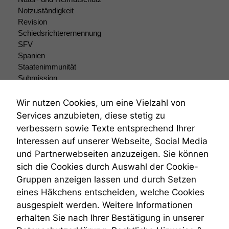
Notzuständigkeit
Revision
Schiedsrichterernennung
SFV
Spanien
Staatenimmunität
Submission
Submissionsrecht
Teilungsklage
Wir nutzen Cookies, um eine Vielzahl von
Venezuela
Services anzubieten, diese stetig zu
VRK
verbessern sowie Texte entsprechend Ihrer
Wiederherstellungsanordnung
Interessen auf unserer Webseite, Social Media
Zivilprozessordnung
und Partnerwebseiten anzuzeigen. Sie können
ZPO
sich die Cookies durch Auswahl der Cookie-
Zustellfiktion
Gruppen anzeigen lassen und durch Setzen
Zuständigkeit
Öffentliches Personalrecht
eines Häkchens entscheiden, welche Cookies
Öffentlichkeitsprinzip
ausgespielt werden. Weitere Informationen
erhalten Sie nach Ihrer Bestätigung in unserer