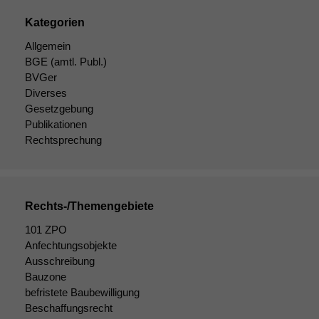
Website zu
verbessern,
Kategorien
zeichnen
wir
Allgemein
anonyme
BGE
(amtl. Publ.)
statistische
BVGer
Daten auf.
Diverses
Gesetzgebung
Publikationen
Funktionalität
Rechtsprechung
Einige
Funktionen auf
dieser Website
sind optional.
Rechts-/Themengebiete
Wenn Sie
diese Option
101 ZPO
deaktivieren,
Anfechtungsobjekte
kann die
Ausschreibung
Website nicht
Bauzone
zu 100%
funktionieren.
befristete Baubewilligung
Beschaffungsrecht