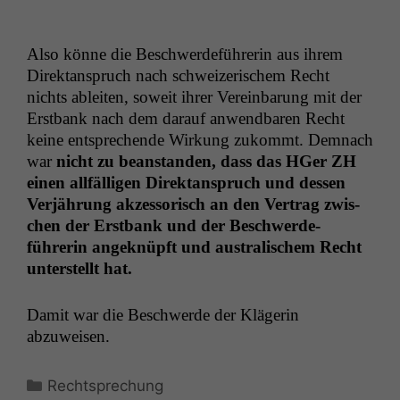
Also könne die Beschw­erde­führerin aus ihrem
Direk­tanspruch nach schweiz­erischem Recht
nichts ableit­en, soweit ihrer Vere­in­barung mit der
Erst­bank nach dem darauf anwend­baren Recht
keine entsprechende Wirkung zukommt. Dem­nach
war
nicht zu bean­standen, dass das HGer
ZH
einen allfäl­li­gen Direk­tanspruch und dessen
Ver­jährung akzes­sorisch an den Ver­trag zwis­
chen der Erst­bank und der Beschw­erde­
führerin angeknüpft und aus­tralis­chem Recht
unter­stellt hat.
Damit war die Beschw­erde der Klägerin
abzuweisen.
Kategorien
Rechtsprechung