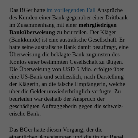
Das BGer hat­te
im vor­liegen­den Fall
Ansprüche
des Kun­den ein­er Bank gegenüber ein­er Drit­tbank
im Zusam­men­hang mit ein­er
mehrgliedri­gen
Banküber­weisung
zu beurteilen. Der Kläger
(Bankkunde) ist eine aus­tralis­che Gesellschaft. Er
hat­te seine aus­tralis­che Bank damit beauf­tragt, eine
Über­weisung die beklagte Bank zugun­sten des
Kon­tos ein­er bes­timmten Gesellschaft zu täti­gen.
Die Über­weisung von
USD
5 Mio. erfol­gte über
eine US-Bank und schliesslich, nach Darstel­lung
der Klägerin, an die falsche Empfän­gerin, welche
über die Gelder unwieder­bringlich ver­fügte. Zu
beurteilen war deshalb der Anspruch der
geschädigten Auf­tragge­berin gegen die schweiz­
erische Bank.
Das BGer hat­te diesen Vor­gang, der die
eigentlichen Anweisun­gen und die (in der Regel