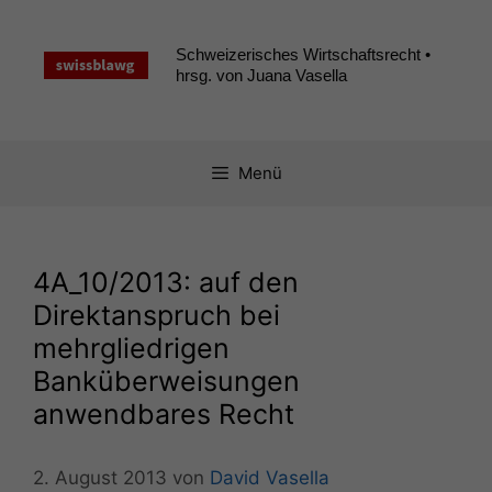
Zum
Inhalt
Schweizerisches Wirtschaftsrecht •
springen
hrsg. von Juana Vasella
Menü
4A_10
/2013: auf den
Direktanspruch bei
mehrgliedrigen
Banküberweisungen
anwendbares Recht
2. August 2013
von
David Vasella