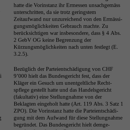
hat­te die Vorin­stanz ihr Ermessen unsachgemäss
unter­schrit­ten, da sie trotz ger­ing­stem
Zeitaufwand nur unzure­ichend von den Ermäs­si­
gungsmöglichkeit­en Gebrauch machte. Zu
berück­sichti­gen war ins­beson­dere, dass § 4 Abs.
2 GebV
OG
keine Begren­zung der
Kürzungsmöglichkeit­en nach unten fes­tlegt (E.
3.2.5).
Bezüglich der Parteientschädi­gung von
CHF
i
9’000 hielt das Bun­des­gericht fest, dass der
Kläger ein Gesuch um unent­geltliche Recht­
spflege gestellt hat­te und das Han­dels­gericht
(fakul­ta­tiv) eine Stel­lung­nahme von der
Beklagten einge­holt hat­te (Art. 119 Abs. 3 Satz 1
ZPO
). Die Vorin­stanz hat­te die Parteientschädi­
g
gung mit dem Aufwand für diese Stel­lung­nahme
begrün­det. Das Bun­des­gericht hielt demge­