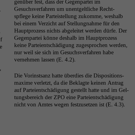
genüber fest, dass der Gegen­partei im
Gesuchsver­fahren um unent­geltliche Recht­
­
spflege keine Parteis­tel­lung zukomme, weshalb
bei einem Verzicht auf Stel­lung­nahme für den
Haupt­prozess nichts abgeleit­et wer­den dürfe. Der
­
Gegen­partei könne deshalb im Haupt­prozess
f
keine Parteientschädi­gung zuge­sprochen wer­den,
e
nur weil sie sich im Gesuchsver­fahren habe
vernehmen lassen (E. 4.2).
,
Die Vorin­st­sanz hat­te überdies die Dis­po­si­tion­s­
maxime ver­let­zt, da die Beklagte keinen Antrag
auf Parteientschädi­gung gestellt hat­te und im Gel­
tungs­bere­ich der
ZPO
eine Parteientschädi­gung
nicht von Amtes wegen festzuset­zen ist (E. 4.3).