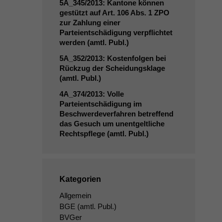
5A_345
/2013: Kantone können
gestützt auf Art. 106 Abs. 1
ZPO
zur Zahlung einer
Parteientschädigung verpflichtet
werden (amtl. Publ.)
5A_352
/2013: Kostenfolgen bei
Rückzug der Scheidungsklage
(amtl. Publ.)
4A_374
/2013: Volle
Parteientschädigung im
Beschwerdeverfahren betreffend
das Gesuch um unentgeltliche
Rechtspflege (amtl. Publ.)
Kategorien
Allgemein
BGE
(amtl. Publ.)
BVGer