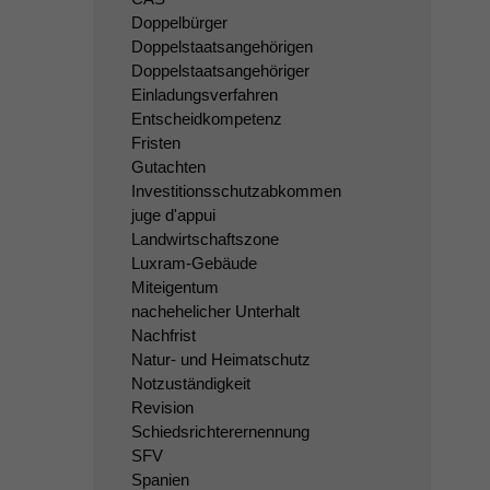
Doppelbürger
Doppelstaatsangehörigen
Doppelstaatsangehöriger
Einladungsverfahren
Entscheidkompetenz
Fristen
Gutachten
Investitionsschutzabkommen
juge d'appui
Landwirtschaftszone
Luxram-Gebäude
Miteigentum
nachehelicher Unterhalt
Nachfrist
Natur- und Heimatschutz
Notzuständigkeit
Revision
Schiedsrichterernennung
SFV
Spanien