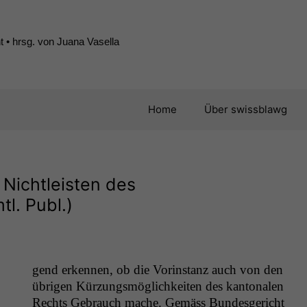
 • hrsg. von Juana Vasella
Home
Über swissblawg
 Nichtleisten des
l. Publ.)
gend erken­nen, ob die Vorin­stanz auch von den
übri­gen Kürzungsmöglichkeit­en des kan­tonalen
Rechts Gebrauch mache. Gemäss Bun­des­gericht