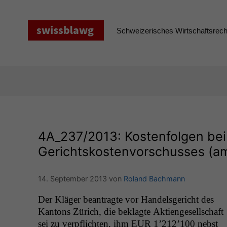
Zum
Inhalt
springen
Schweizerisches Wirtschaftsrecht
4A_237
/2013: Kostenfolgen bei
Gerichtskostenvorschusses (amt
14. September 2013
von
Roland Bachmann
Der Kläger beantragte vor Han­dels­gericht des
Kan­tons Zürich, die beklagte Aktienge­sellschaft
sei zu verpflicht­en, ihm
EUR
1’212’100 neb­st