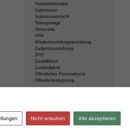
Staatenimmunität
Submission
Submissionsrecht
Teilungsklage
Venezuela
VRK
Wiederherstellungsanordnung
Zivilprozessordnung
ZPO
Zustellfiktion
Zuständigkeit
Öffentliches Personalrecht
Öffentlichkeitsprinzip
ellungen
Nicht erlauben
Alle akzeptieren