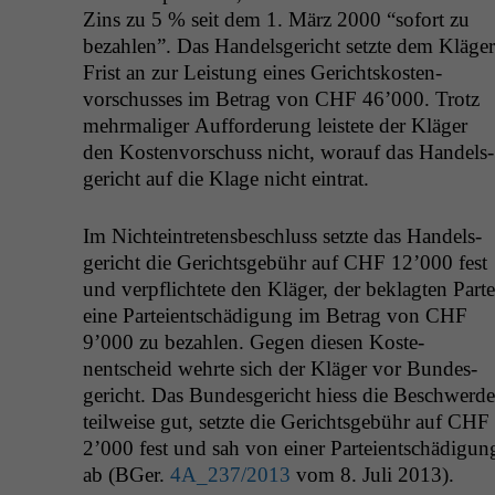
Zins zu 5 % seit dem 1. März 2000 “sofort zu
bezahlen”. Das Han­dels­gericht set­zte dem Kläger
Frist an zur Leis­tung eines Gericht­skosten­
vorschuss­es im Betrag von
CHF
46’000. Trotz
mehrma­liger Auf­forderung leis­tete der Kläger
den Kosten­vorschuss nicht, worauf das Han­dels­
gericht auf die Klage nicht eintrat.
Im Nichtein­tretens­beschluss set­zte das Han­dels­
gericht die Gerichts­ge­bühr auf
CHF
12’000 fest
und verpflichtete den Kläger, der beklagten Parte
eine Parteientschädi­gung im Betrag von
CHF
9’000 zu bezahlen. Gegen diesen Koste­
nentscheid wehrte sich der Kläger vor Bun­des­
gericht. Das Bun­des­gericht hiess die Beschw­erde
teil­weise gut, set­zte die Gerichts­ge­bühr auf
CHF
2’000 fest und sah von ein­er Parteientschädi­gun
ab (BGer.
4A_237
/2013
vom 8. Juli 2013).