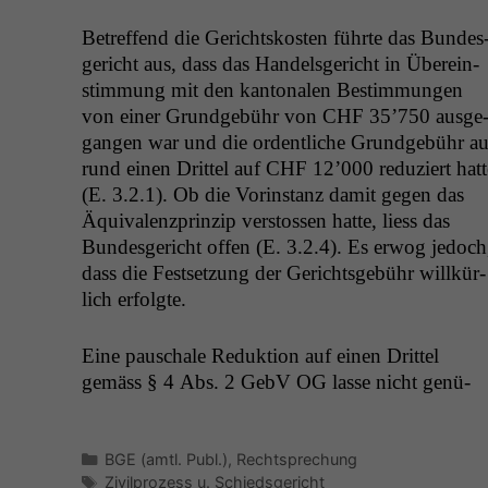
Betr­e­f­fend die Gericht­skosten führte das Bun­des
gericht aus, dass das Han­dels­gericht in Übere­in­
stim­mung mit den kan­tonalen Bes­tim­mungen
von ein­er Grundge­bühr von
CHF
35’750 aus­ge
gan­gen war und die ordentliche Grundge­bühr au
rund einen Drit­tel auf
CHF
12’000 reduziert hat­t
(E. 3.2.1). Ob die Vorin­stanz damit gegen das
Äquiv­alen­zprinzip ver­stossen hat­te, liess das
Bun­des­gericht offen (E. 3.2.4). Es erwog jedoch
dass die Fest­set­zung der Gerichts­ge­bühr willkür­
lich erfolgte.
Eine pauschale Reduk­tion auf einen Drit­tel
gemäss § 4 Abs. 2 GebV
OG
lasse nicht genü­
Kategorien
BGE (amtl. Publ.)
,
Rechtsprechung
Schlagwörter
Zivilprozess u. Schiedsgericht