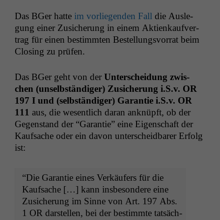
Das BGer hat­te
im vor­liegen­den Fall
die Ausle­
gung ein­er Zusicherung in einem Aktienkaufver­
trag für einen bes­timmten Bestel­lungsvor­rat beim
Clos­ing zu prüfen.
Das BGer geht von der
Unter­schei­dung zwis­
chen (unselb­ständi­ger) Zusicherung i.S.v.
OR
197 I und (selb­ständi­ger) Garantie i.S.v.
OR
111
aus, die wesentlich daran anknüpft, ob der
Gegen­stand der “Garantie” eine Eigen­schaft der
Kauf­sache oder ein davon unter­schei­d­bar­er Erfolg
ist:
“Die Garantie eines Verkäufers für die
Kauf­sache […] kann ins­beson­dere eine
Zusicherung im Sinne von Art. 197 Abs.
1
OR
darstellen, bei der bes­timmte tat­säch­