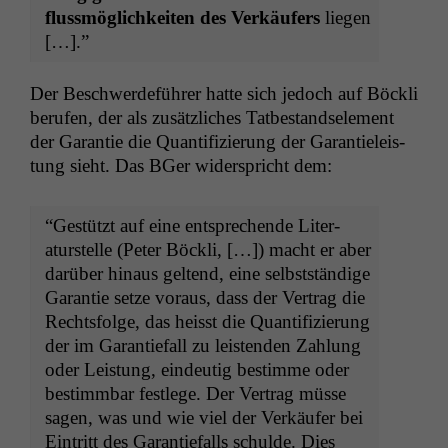
flussmöglichkeit­en des Verkäufers
liegen
[…].”
Der Beschw­erde­führer hat­te sich jedoch auf Böck­li
berufen, der als zusät­zlich­es Tatbe­stand­se­le­ment
der Garantie die Quan­tifizierung der Garantieleis­
tung sieht. Das BGer wider­spricht dem:
“Gestützt auf eine entsprechende Lit­er­
aturstelle (Peter Böck­li, […]) macht er aber
darüber hin­aus gel­tend, eine selb­st­ständi­ge
Garantie set­ze voraus, dass der Ver­trag die
Rechts­folge, das heisst die Quan­tifizierung
der im Garantiefall zu leis­ten­den Zahlung
oder Leis­tung, ein­deutig bes­timme oder
bes­timm­bar fes­tlege. Der Ver­trag müsse
sagen, was und wie viel der Verkäufer bei
Ein­tritt des Garantiefalls schulde. Dies