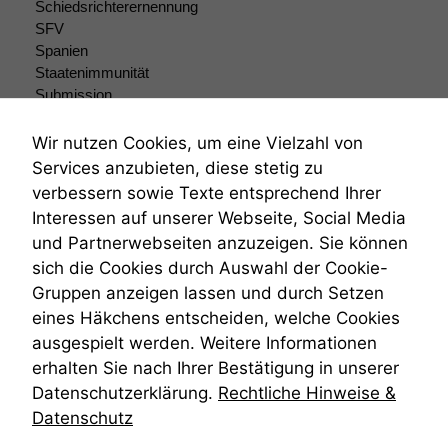
Schiedsrichterernennung
SFV
Spanien
Staatenimmunität
Submission
Submissionsrecht
Teilungsklage
Wir nutzen Cookies, um eine Vielzahl von
Venezuela
Services anzubieten, diese stetig zu
VRK
verbessern sowie Texte entsprechend Ihrer
Wiederherstellungsanordnung
Interessen auf unserer Webseite, Social Media
Zivilprozessordnung
und Partnerwebseiten anzuzeigen. Sie können
ZPO
sich die Cookies durch Auswahl der Cookie-
Zustellfiktion
Gruppen anzeigen lassen und durch Setzen
Zuständigkeit
Öffentliches Personalrecht
eines Häkchens entscheiden, welche Cookies
Öffentlichkeitsprinzip
ausgespielt werden. Weitere Informationen
erhalten Sie nach Ihrer Bestätigung in unserer
Datenschutzerklärung.
Rechtliche Hinweise &
Datenschutz