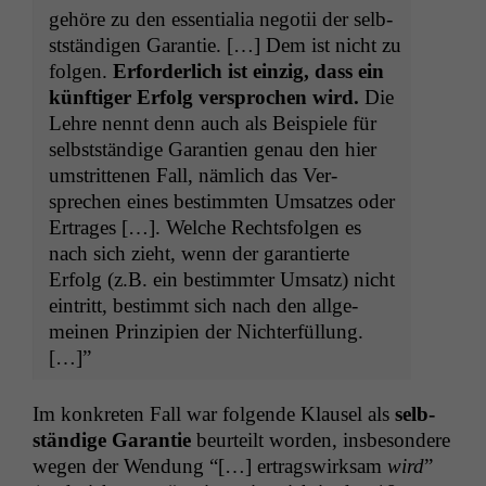
gehöre zu den essen­tialia negotii der selb­
st­ständi­gen Garantie. […] Dem ist nicht zu
fol­gen.
Erforder­lich ist einzig, dass ein
kün­ftiger Erfolg ver­sprochen wird.
Die
Lehre nen­nt denn auch als Beispiele für
selb­st­ständi­ge Garantien genau den hier
umstrit­te­nen Fall, näm­lich das Ver­
sprechen eines bes­timmten Umsatzes oder
Ertrages […]. Welche Rechts­fol­gen es
nach sich zieht, wenn der garantierte
Erfolg (z.B. ein bes­timmter Umsatz) nicht
ein­tritt, bes­timmt sich nach den all­ge­
meinen Prinzip­i­en der Nichterfüllung.
[…]”
Im konkreten Fall war fol­gende Klausel als
selb­
ständi­ge Garantie
beurteilt wor­den, ins­beson­dere
wegen der Wen­dung “[…] ertragswirk­sam
wird
”