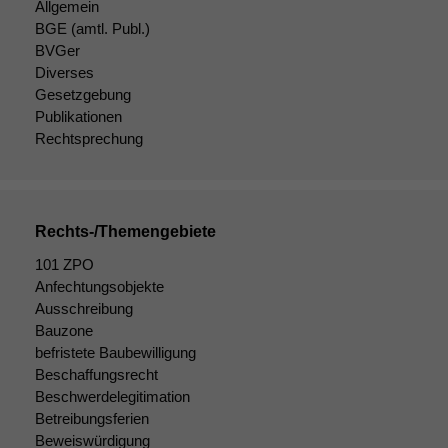
Allgemein
zeichnen
BGE
(amtl. Publ.)
wir
BVGer
anonyme
statistische
Diverses
Daten auf.
Gesetzgebung
Publikationen
Rechtsprechung
Funktionalität
Einige
Funktionen auf
dieser Website
Rechts-/Themengebiete
sind optional.
Wenn Sie
101 ZPO
diese Option
Anfechtungsobjekte
deaktivieren,
Ausschreibung
kann die
Bauzone
Website nicht
befristete Baubewilligung
zu 100%
Beschaffungsrecht
funktionieren.
Beschwerdelegitimation
Betreibungsferien
Beweiswürdigung