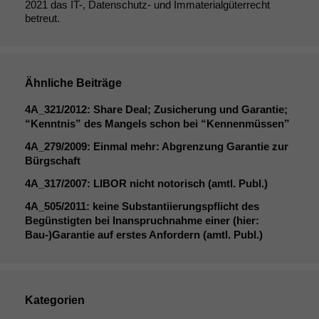
2021 das IT-, Datenschutz- und Immaterialgüterrecht
betreut.
Notwendige
Cookies
Ähnliche Beiträge
Diese
Cookies sind
4A_321
/2012: Share Deal; Zusicherung und Garantie;
nicht
“Kenntnis” des Mangels schon bei “Kennenmüssen”
optional, es
4A_279
/2009: Einmal mehr: Abgrenzung Garantie zur
braucht sie,
Bürgschaft
damit die
Website
4A_317
/2007:
LIBOR
nicht notorisch (amtl. Publ.)
korrekt
4A_505
/2011: keine Substantiierungspflicht des
angezeigt
Begünstigten bei Inanspruchnahme einer (hier:
werden kann.
Bau-)Garantie auf erstes Anfordern (amtl. Publ.)
Statistiken
Um unsere
Website zu
Kategorien
verbessern,