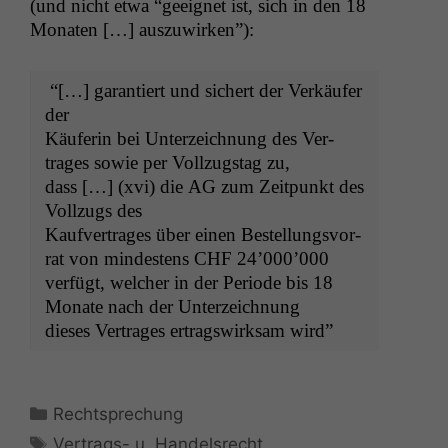
(und nicht etwa “geeignet ist, sich in den 18
Monat­en […] auszuwirken”):
“[…] garantiert und sichert der Verkäufer
der
Käuferin bei Unterze­ich­nung des Ver­
trages sowie per Vol­lzugstag zu,
dass […] (xvi) die
AG
zum Zeit­punkt des
Vol­lzugs des
Kaufver­trages über einen Bestel­lungsvor­
rat von min­destens
CHF
24’000’000
ver­fügt, welch­er in der Peri­ode bis 18
Monate nach der Unterzeichnung
dieses Ver­trages ertragswirk­sam wird”
Kategorien
Rechtsprechung
Schlagwörter
Vertrags- u. Handelsrecht
,