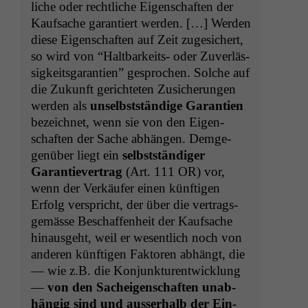
liche oder rechtliche Eigen­schaften der
Kauf­sache garantiert wer­den. […] Wer­den
diese Eigen­schaften auf Zeit zugesichert,
so wird von “Halt­barkeits- oder Zuver­läs­
sigkeits­garantien” gesprochen. Solche auf
die Zukun­ft gerichteten Zusicherun­gen
wer­den als
unselb­st­ständi­ge Garantien
beze­ich­net, wenn sie von den Eigen­
schaften der Sache abhän­gen. Demge­
genüber liegt ein
selb­st­ständi­ger
Garantiev­er­trag
(Art. 111
OR
) vor,
wenn der Verkäufer einen kün­fti­gen
Erfolg ver­spricht, der über die ver­trags­
gemässe Beschaf­fen­heit der Kauf­sache
hin­aus­ge­ht, weil er wesentlich noch von
anderen kün­fti­gen Fak­toren abhängt, die
— wie z.B. die Kon­junk­turen­twick­lung
—
von den Sacheigen­schaften unab­
hängig sind und ausser­halb der Ein­