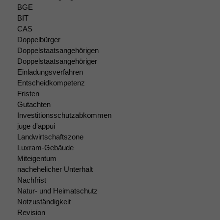
Marketing
BGE
Wir speichern
BIT
anonyme Daten ab,
CAS
um interne
Doppelbürger
marketingtechnische
Auswertungen
Doppelstaatsangehörigen
durchführen zu
Doppelstaatsangehöriger
können. Diese helfen
Einladungsverfahren
uns, unsere Website
Entscheidkompetenz
zu verbessern.
Fristen
Gutachten
Investitionsschutzabkommen
juge d'appui
Landwirtschaftszone
Luxram-Gebäude
Miteigentum
nachehelicher Unterhalt
Nachfrist
Natur- und Heimatschutz
Notzuständigkeit
Revision