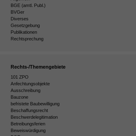
BGE
(amtl. Publ.)
BVGer
Diverses
Gesetzgebung
Notwendige
Cookies
Publikationen
Diese
Rechtsprechung
Cookies sind
nicht
optional, es
braucht sie,
Rechts-/Themengebiete
damit die
Website
101 ZPO
korrekt
Anfechtungsobjekte
angezeigt
Ausschreibung
werden kann.
Bauzone
befristete Baubewilligung
Beschaffungsrecht
Statistiken
Beschwerdelegitimation
Um unsere
Betreibungsferien
Website zu
Beweiswürdigung
verbessern,