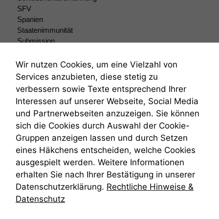
Wir speichern
SFV
anonyme Daten ab,
Spanien
um interne
Staatenimmunität
marketingtechnische
Submission
Auswertungen
Submissionsrecht
durchführen zu
Teilungsklage
Wir nutzen Cookies, um eine Vielzahl von
können. Diese helfen
Venezuela
Services anzubieten, diese stetig zu
uns, unsere Website
VRK
zu verbessern.
verbessern sowie Texte entsprechend Ihrer
Wiederherstellungsanordnung
Interessen auf unserer Webseite, Social Media
Zivilprozessordnung
und Partnerwebseiten anzuzeigen. Sie können
ZPO
sich die Cookies durch Auswahl der Cookie-
Zustellfiktion
Gruppen anzeigen lassen und durch Setzen
Zuständigkeit
Öffentliches Personalrecht
eines Häkchens entscheiden, welche Cookies
Öffentlichkeitsprinzip
ausgespielt werden. Weitere Informationen
erhalten Sie nach Ihrer Bestätigung in unserer
Datenschutzerklärung.
Rechtliche Hinweise &
Datenschutz