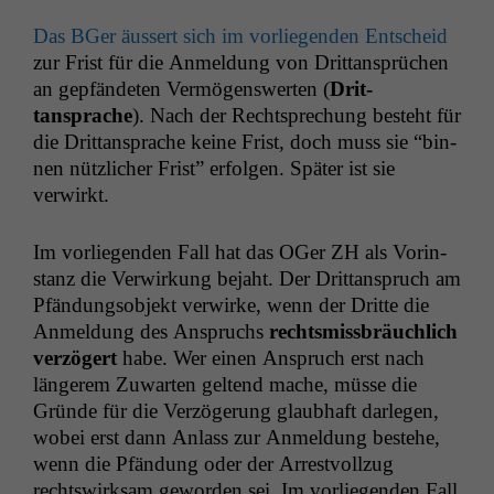
Das BGer äussert sich im vor­liegen­den Entscheid
zur Frist für die Anmel­dung von Drit­tansprüchen
an gepfän­de­ten Ver­mö­genswerten (
Drit­
tansprache
). Nach der Recht­sprechung beste­ht für
die Drit­tansprache keine Frist, doch muss sie “bin­
nen nüt­zlich­er Frist” erfol­gen. Später ist sie
verwirkt.
Im vor­liegen­den Fall hat das OGer
ZH
als Vorin­
stanz die Ver­wirkung bejaht. Der Drit­tanspruch am
Pfän­dung­sob­jekt ver­wirke, wenn der Dritte die
Anmel­dung des Anspruchs
rechtsmiss­bräuch­lich
verzögert
habe. Wer einen Anspruch erst nach
län­gerem Zuwarten gel­tend mache, müsse die
Gründe für die Verzögerung glaub­haft dar­legen,
wobei erst dann Anlass zur Anmel­dung beste­he,
wenn die Pfän­dung oder der Arrestvol­lzug
rechtswirk­sam gewor­den sei. Im vor­liegen­den Fall