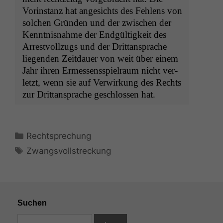
Vorin­stanz hat angesichts des Fehlens von
solchen Grün­den und der zwis­chen der
Ken­nt­nis­nahme der Endgültigkeit des
Arrestvol­lzugs und der Drit­tansprache
liegen­den Zeit­dauer von weit über einem
Jahr ihren Ermessensspiel­raum nicht ver­
let­zt, wenn sie auf Ver­wirkung des Rechts
zur Drit­tansprache geschlossen hat.
Kategorien
Rechtsprechung
Schlagwörter
Zwangsvollstreckung
Suchen