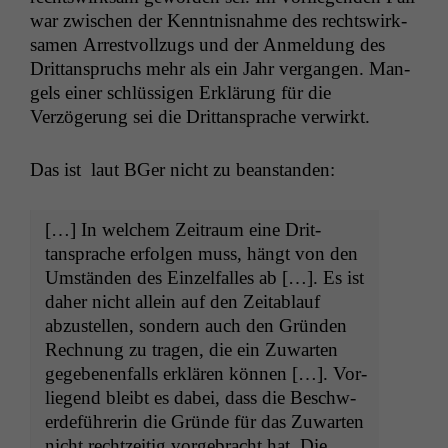
war zwis­chen der Ken­nt­nis­nahme des rechtswirk­
samen Arrestvol­lzugs und der Anmel­dung des
Drit­tanspruchs mehr als ein Jahr ver­gan­gen. Man­
gels ein­er schlüs­si­gen Erk­lärung für die
Verzögerung sei die Drit­tansprache verwirkt.
Das ist laut BGer nicht zu beanstanden:
[…] In welchem Zeitraum eine Drit­
tansprache erfol­gen muss, hängt von den
Umstän­den des Einzelfall­es ab […]. Es ist
daher nicht allein auf den Zeitablauf
abzustellen, son­dern auch den Grün­den
Rech­nung zu tra­gen, die ein Zuwarten
gegebe­nen­falls erk­lären kön­nen […]. Vor­
liegend bleibt es dabei, dass die Beschw­
erde­führerin die Gründe für das Zuwarten
nicht rechtzeit­ig vorge­bracht hat. Die