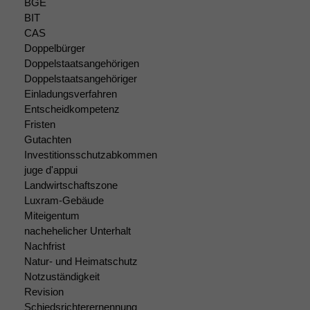
BGE
zeichnen
BIT
wir
anonyme
CAS
statistische
Doppelbürger
Daten auf.
Doppelstaatsangehörigen
Doppelstaatsangehöriger
Einladungsverfahren
Funktionalität
Entscheidkompetenz
Einige
Fristen
Funktionen auf
Gutachten
dieser Website
Investitionsschutzabkommen
sind optional.
juge d'appui
Wenn Sie
Landwirtschaftszone
diese Option
Luxram-Gebäude
deaktivieren,
Miteigentum
kann die
nachehelicher Unterhalt
Website nicht
zu 100%
Nachfrist
funktionieren.
Natur- und Heimatschutz
Notzuständigkeit
Revision
Marketing
Schiedsrichterernennung