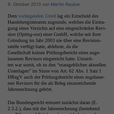
9. Oktober 2013
von
Martin Rauber
Dem
vor­liegen­den Urteil
lag ein Entscheid des
Han­del­sreg­is­ter­amts zugrunde, welch­es die Ein­tra­
gung eines Verzichts auf eine eingeschränk­te Revi­
sion (
Opt­ing-out
) ein­er GmbH, welche seit ihrer
Grün­dung im Jahr 2003 nie über eine Revi­sion­
sstelle ver­fügt hat­te, ablehnte, da die
Gesellschaft keinen Prü­fungs­bericht eines zuge­
lasse­nen Revi­sors ein­gere­icht hat­te. Umstrit­
ten war somit, ob zu den “mass­ge­blichen aktuellen
Unter­la­gen” im Sinne von Art. 62 Abs. 1 Satz 1
HRegV auch der Prü­fungs­bericht eines zuge­lasse­
nen Revi­sors für die als Beleg einzure­ichende
Jahres­rech­nung gehört.
Das Bun­des­gericht erin­nert zunächst daran (E.
2.3.2.), dass mit der Jahres­rech­nung (beste­hend