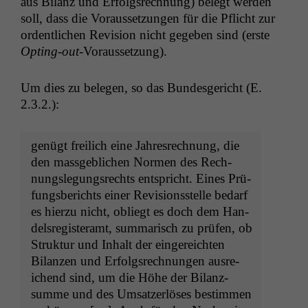
aus Bilanz und Erfol­gsrech­nung) belegt wer­den
soll, dass die Voraus­set­zun­gen für die Pflicht zur
ordentlichen Revi­sion nicht gegeben sind (erste
Opt­ing-out
-Voraus­set­zung).
Um dies zu bele­gen, so das Bun­des­gericht (E.
2.3.2.):
genügt freilich eine Jahres­rech­nung, die
den mass­ge­blichen Nor­men des Rech­
nungsle­gungsrechts entspricht. Eines Prü­
fungs­berichts ein­er Revi­sion­sstelle bedarf
es hierzu nicht, obliegt es doch dem Han­
del­sreg­is­ter­amt, sum­marisch zu prüfen, ob
Struk­tur und Inhalt der ein­gere­icht­en
Bilanzen und Erfol­gsrech­nun­gen aus­re­
ichend sind, um die Höhe der Bilanz­
summe und des Umsatzer­lös­es bes­tim­men