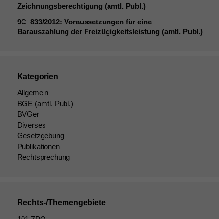
Zeichnungsberechtigung (amtl. Publ.)
Cookies sind
nicht
9C_833
/2012: Voraussetzungen für eine
optional, es
Barauszahlung der Freizügigkeitsleistung (amtl. Publ.)
braucht sie,
damit die
Website
korrekt
Kategorien
angezeigt
werden kann.
Allgemein
BGE
(amtl. Publ.)
BVGer
Statistiken
Diverses
Um unsere
Gesetzgebung
Website zu
Publikationen
verbessern,
Rechtsprechung
zeichnen
wir
anonyme
statistische
Daten auf.
Rechts-/Themengebiete
101 ZPO