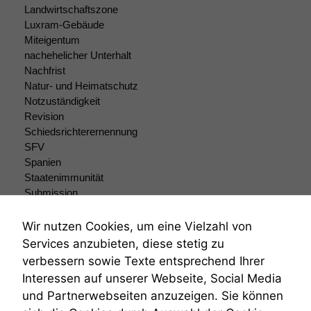
können. Diese helfen
Landwirtschaftszone
uns, unsere Website
Luxram-Gebäude
zu verbessern.
Miteigentum
nachehelicher Unterhalt
Nachfrist
Natur- und Heimatschutz
Notzuständigkeit
Revision
Schiedsrichterernennung
SFV
Spanien
Staatenimmunität
Submission
Submissionsrecht
Teilungsklage
Wir nutzen Cookies, um eine Vielzahl von
Venezuela
Services anzubieten, diese stetig zu
VRK
verbessern sowie Texte entsprechend Ihrer
Wiederherstellungsanordnung
Interessen auf unserer Webseite, Social Media
Zivilprozessordnung
und Partnerwebseiten anzuzeigen. Sie können
ZPO