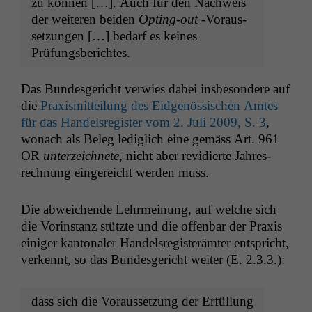
zu kön­nen […]. Auch für den Nach­weis
der weit­eren bei­den
Opt­ing-out
‑Voraus­
set­zun­gen […] bedarf es keines
Prüfungsberichtes.
Das Bun­des­gericht ver­wies dabei ins­beson­dere auf
die
Prax­is­mit­teilung des Eid­genös­sis­chen Amtes
für das Han­del­sreg­is­ter vom 2. Juli 2009, S. 3
,
wonach als Beleg lediglich eine gemäss Art. 961
OR
unterze­ich­nete
, nicht aber rev­i­dierte Jahres­
rech­nung ein­gere­icht wer­den muss.
Die abwe­ichende Lehrmei­n­ung, auf welche sich
die Vorin­stanz stützte und die offen­bar der Prax­is
einiger kan­tonaler Han­del­sreg­is­terämter entspricht,
verken­nt, so das Bun­des­gericht weit­er (E. 2.3.3.):
dass sich die Voraus­set­zung der Erfül­lung