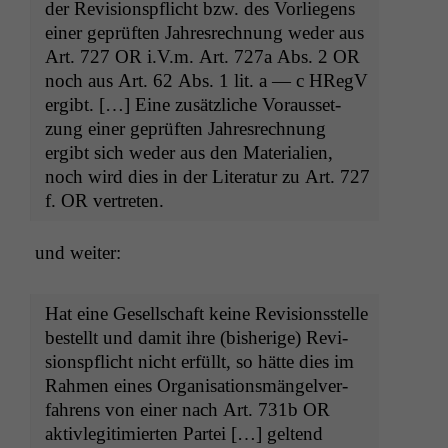
der Revi­sion­spflicht bzw. des Vor­liegens
ein­er geprüften Jahres­rech­nung wed­er aus
Art. 727
OR
i.V.m. Art. 727a Abs. 2
OR
noch aus Art. 62 Abs. 1 lit. a — c HRegV
ergibt. […] Eine zusät­zliche Voraus­set­
zung ein­er geprüften Jahres­rech­nung
ergibt sich wed­er aus den Mate­ri­alien,
noch wird dies in der Lit­er­atur zu Art. 727
f.
OR
vertreten.
und weiter:
Hat eine Gesellschaft keine Revi­sion­sstelle
bestellt und damit ihre (bish­erige) Revi­
sion­spflicht nicht erfüllt, so hätte dies im
Rah­men eines Organ­i­sa­tion­s­män­gelver­
fahrens von ein­er nach Art. 731b
OR
aktivle­git­imierten Partei […] gel­tend