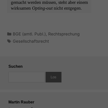
gemacht wer­den müssen, ste­ht aber einem
wirk­samen
Opt­ing-out
nicht entgegen.
Kategorien
BGE (amtl. Publ.)
,
Rechtsprechung
Schlagwörter
Gesellschaftsrecht
Suchen
Martin Rauber