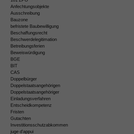
Anfechtungsobjekte
Funktionalität
Ausschreibung
Einige
Bauzone
Funktionen auf
befristete Baubewilligung
dieser Website
sind optional.
Beschaffungsrecht
Wenn Sie
Beschwerdelegitimation
diese Option
Betreibungsferien
deaktivieren,
Beweiswürdigung
kann die
BGE
Website nicht
BIT
zu 100%
CAS
funktionieren.
Doppelbürger
Doppelstaatsangehörigen
Doppelstaatsangehöriger
Marketing
Einladungsverfahren
Wir speichern
Entscheidkompetenz
anonyme Daten ab,
Fristen
um interne
Gutachten
marketingtechnische
Investitionsschutzabkommen
Auswertungen
durchführen zu
juge d'appui