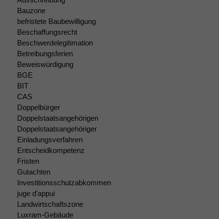
Statistiken
Bauzone
Um unsere
Website zu
befristete Baubewilligung
verbessern,
Beschaffungsrecht
zeichnen
Beschwerdelegitimation
wir
Betreibungsferien
anonyme
Beweiswürdigung
statistische
BGE
Daten auf.
BIT
CAS
Doppelbürger
Funktionalität
Doppelstaatsangehörigen
Einige
Doppelstaatsangehöriger
Funktionen auf
Einladungsverfahren
dieser Website
Entscheidkompetenz
sind optional.
Fristen
Wenn Sie
diese Option
Gutachten
deaktivieren,
Investitionsschutzabkommen
kann die
juge d'appui
Website nicht
Landwirtschaftszone
zu 100%
Luxram-Gebäude