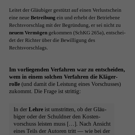
Leit­et der Gläu­biger gestützt auf einen Ver­lustschein
eine neue
Betrei­bung
ein und erhebt der Betriebene
Rechtsvorschlag mit der Begrün­dung, er sei nicht zu
neuem Ver­mö­gen
gekom­men (SchKG 265a), entschei­
det der Richter über die Bewil­li­gung des
Rechtsvorschlags.
Im vor­liegen­den Ver­fahren war zu entschei­den,
wem in einem solchen Ver­fahren die Kläger­
rolle
(und damit die Leis­tung eines Vorschuss­es)
zukommt. Die Frage ist strittig:
In der
Lehre
ist umstrit­ten, ob der Gläu­
biger oder der Schuld­ner den Kosten­
vorschuss leis­ten muss […]. Nach Ansicht
eines Teils der Autoren tritt — wie bei der