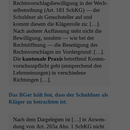
Rechtsvorschlags­be­wil­li­gung in der Wech­
sel­be­trei­bung (Art. 181 SchKG) — der
Schuld­ner als Gesuch­steller auf und
kommt diesem die Kläger­rolle zu: […].
Nach ander­er Auf­fas­sung ste­ht nicht die
Bewil­li­gung, son­dern — wie bei der
Recht­söff­nung — die Besei­t­i­gung des
Rechtsvorschlages im Vorder­grund: […].
Die
kan­tonale Prax­is
betr­e­f­fend Kosten­
vorschusspflicht geht (entsprechend den
Lehrmei­n­un­gen) in ver­schiedene
Richtungen […].
Das BGer hält fest, dass der Schuld­ner als
Kläger zu betra­cht­en ist
:
Nach dem Dargelegten ist […] in Anwen­
dung von Art. 265a Abs. 1 SchKG nicht