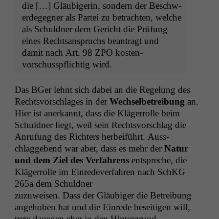
die […] Gläu­bigerin, son­dern der Beschw­
erdegeg­n­er als Partei zu betra­cht­en, welche
als Schuld­ner dem Gericht die Prü­fung
eines Recht­sanspruchs beantragt und
damit nach Art. 98
ZPO
kosten­
vorschusspflichtig wird.
Das BGer lehnt sich dabei an die Regelung des
Rechtsvorschlages in der
Wech­sel­be­trei­bung
an.
Hier ist anerkan­nt, dass die Kläger­rolle beim
Schuld­ner liegt, weil sein Rechtsvorschlag die
Anrufung des Richters her­beiführt. Auss­
chlaggebend war aber, dass es mehr der
Natur
und dem Ziel des Ver­fahrens
entspreche, die
Kläger­rolle im Einre­de­v­er­fahren nach SchKG
265a dem Schuldner
zuzuweisen. Dass der Gläu­biger die Betrei­bung
ange­hoben hat und die Einrede beseit­i­gen will,
trete dage­gen eher in den Hintergrund.