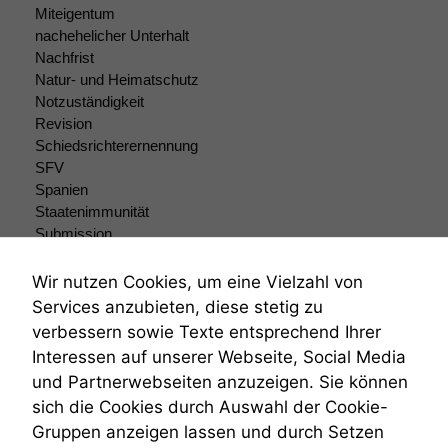
funktionieren.
Miteigentum
nachehelicher Unterhalt
Nachfrist
Marketing
Natur- und Heimatschutz
Wir speichern
Notzuständigkeit
anonyme Daten ab,
Revision
um interne
Schiedsrichterernennung
marketingtechnische
SFV
Auswertungen
Spanien
durchführen zu
Staatenimmunität
können. Diese helfen
uns, unsere Website
Submission
zu verbessern.
Submissionsrecht
Teilungsklage
Wir nutzen Cookies, um eine Vielzahl von
Venezuela
Services anzubieten, diese stetig zu
VRK
verbessern sowie Texte entsprechend Ihrer
Wiederherstellungsanordnung
Interessen auf unserer Webseite, Social Media
Zivilprozessordnung
und Partnerwebseiten anzuzeigen. Sie können
ZPO
sich die Cookies durch Auswahl der Cookie-
Zustellfiktion
Gruppen anzeigen lassen und durch Setzen
Zuständigkeit