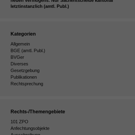
neuen Vermögens: Nur Sachentscheide kantonal
letztinstanzlich (amtl. Publ.)
Kategorien
Allgemein
Notwendige
BGE
(amtl. Publ.)
Cookies
BVGer
Diese
Diverses
Cookies sind
Gesetzgebung
nicht
Publikationen
optional, es
Rechtsprechung
braucht sie,
damit die
Website
korrekt
angezeigt
Rechts-/Themengebiete
werden kann.
101 ZPO
Anfechtungsobjekte
Ausschreibung