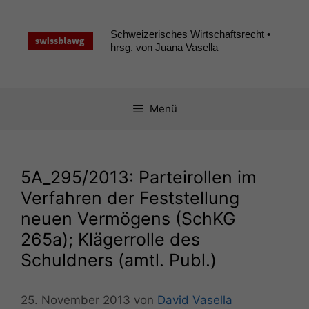
Zum
Inhalt
Schweizerisches Wirtschaftsrecht •
springen
hrsg. von Juana Vasella
Menü
5A_295
/2013: Parteirollen im
Verfahren der Feststellung
neuen Vermögens (SchKG
265a); Klägerrolle des
Schuldners (amtl. Publ.)
25. November 2013
von
David Vasella