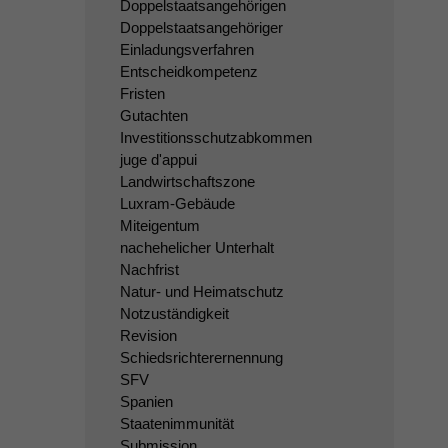
Doppelstaatsangehörigen
Doppelstaatsangehöriger
Einladungsverfahren
Entscheidkompetenz
Fristen
Gutachten
Investitionsschutzabkommen
juge d'appui
Landwirtschaftszone
Luxram-Gebäude
Miteigentum
nachehelicher Unterhalt
Nachfrist
Natur- und Heimatschutz
Notzuständigkeit
Revision
Schiedsrichterernennung
SFV
Spanien
Staatenimmunität
Submission