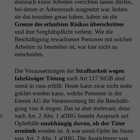
dem­nach keine Arbeit­en ver­richt­en lassen dür­fen,
bei denen er Asbest­staub aus­ge­set­zt war. Indem
sie das trotz­dem getan haben, haben sie die
Gren­ze des erlaubten Risikos über­schrit­ten
und ihre Sorgfalt­spflicht ver­let­zt. Wie die
Beschäf­ti­gung erwach­sen­er Per­so­n­en mit solchen
Arbeit­en zu beurteilen ist, war hier nicht zu
entscheiden.
Die Voraus­set­zun­gen der
Straf­barkeit wegen
fahrläs­siger Tötung
nach Art 117 StGB sind
somit in casu erfüllt. Heute kann zwar nicht mehr
gek­lärt wer­den kann, welche Per­so­n­en in der
Eter­nit
AG
die Ver­ant­wor­tung für die Beschäf­ti­
gung von A tru­gen. Das ist aber irrel­e­vant, denn
t
nach Art. 2 Abs. 1 aOHG beste­ht Anspruch auf
Opfer­hil­fe
unab­hängig davon, ob der Täter
ermit­telt
wor­den ist. A war somit Opfer im Sinne
von Art. 2 Abs. 1 aOHG. Die Aus­rich­tung von