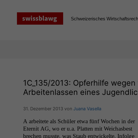
Zum
Inhalt
springen
Schweizerisches Wirtschaftsrecht
1C_135
/2013: Opferhilfe wegen 
Arbeitenlassen eines Jugendlic
31. Dezember 2013
von
Juana Vasella
A arbeit­ete als Schüler etwa fünf Wochen in der
Eter­nit
AG
, wo er u.a. Plat­ten mit Weichas­best
brechen musste, was Staub entwick­elte. Infolge