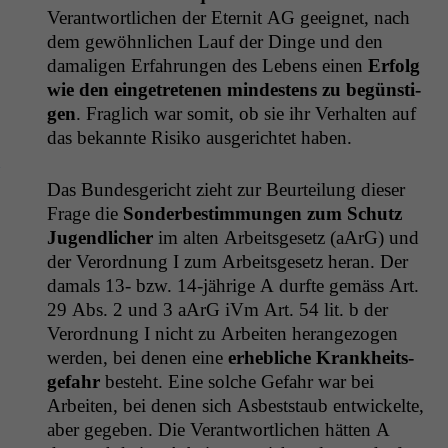
Ver­ant­wortlichen der Eter­nit
AG
geeignet, nach
dem gewöhn­lichen Lauf der Dinge und den
dama­li­gen Erfahrun­gen des Lebens einen
Erfolg
wie den einge­trete­nen min­destens zu begün­sti­
gen
. Fraglich war somit, ob sie ihr Ver­hal­ten auf
das bekan­nte Risiko aus­gerichtet haben.
n
Das Bun­des­gericht zieht zur Beurteilung dieser
Frage die
Son­derbes­tim­mungen zum Schutz
Jugendlich­er
im alten Arbeits­ge­setz (aArG) und
der Verord­nung I zum Arbeits­ge­setz her­an. Der
damals 13- bzw. 14-jährige A durfte gemäss Art.
29 Abs. 2 und 3 aArG iVm Art. 54 lit. b der
b
Verord­nung I nicht zu Arbeit­en herange­zo­gen
wer­den, bei denen eine
erhe­bliche Krankheits­
ge­fahr
beste­ht. Eine solche Gefahr war bei
Arbeit­en, bei denen sich Asbest­staub entwick­elte,
aber gegeben. Die Ver­ant­wortlichen hät­ten A