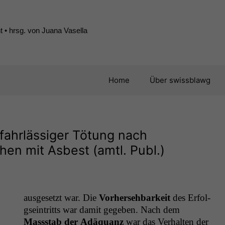
 • hrsg. von Juana Vasella
Home
Über swissblawg
fahrlässiger Tötung nach
hen mit Asbest (amtl. Publ.)
aus­ge­set­zt war. Die
Vorherse­hbarkeit
des Erfol­
g­sein­tritts war damit gegeben. Nach dem
Massstab der Adäquanz
war das Ver­hal­ten der