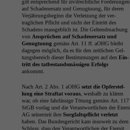
gilt entsprechend für zivil­rechtliche Forderun­gen
auf Schaden­er­satz und Genug­tu­ung, für deren
Ver­jährungs­be­ginn die Ver­let­zung der ver­
traglichen Pflicht und nicht der Ein­tritt des
Schadens mass­ge­blich ist. Die Gel­tend­machung
von
Ansprüchen auf Schaden­er­satz und
Genug­tu­ung
gemäss Art. 11 ff. aOHG bleibt
dage­gen möglich, da es für den zeitlichen Gel­
tungs­bere­ich dieser Bes­tim­mungen auf den
Ein­
tritt des tatbe­standsmäs­si­gen Erfol­gs
ankommt.
Nach Art. 2 Abs. 1 aOHG
set­zt die Opfer­stel­
lung eine Straftat voraus
, weshalb zu klären
war, ob eine fahrläs­sige Tötung gemäss Art. 117
StGB vor­lag und die Ver­ant­wortlichen der Eter­ni
AG
sein­erzeit ihre
Sorgfalt­spflicht ver­let­zt
haben. Das Bun­des­gericht kam insoweit zu dem
Schluss, dass den Ver­ant­wortlichen der Eter­nit