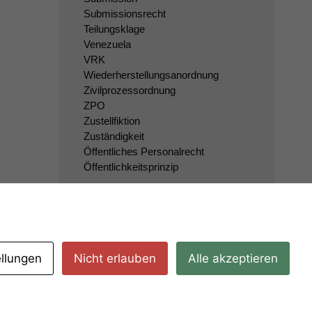
Submissionsrecht
Teilungsklage
Venezuela
VRK
Wiederherstellungsanordnung
Zivilprozessordnung
ZPO
Zustellfiktion
Zuständigkeit
Öffentliches Personalrecht
Öffentlichkeitsprinzip
ellungen
Nicht erlauben
Alle akzeptieren