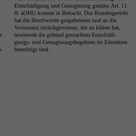
Entschädi­gung und Genug­tu­ung gemäss Art. 11
ff. aOHG kommt in Betra­cht. Das Bun­des­gericht
hat die Beschw­erde gut­ge­heis­sen und an die
Vorin­stanz zurück­gewiesen, die zu klären hat,
s
inwieweit die gel­tend gemacht­en Entschädi­
gungs- und Genug­tu­ungs­begehren im Einzel­nen
o
berechtigt sind.