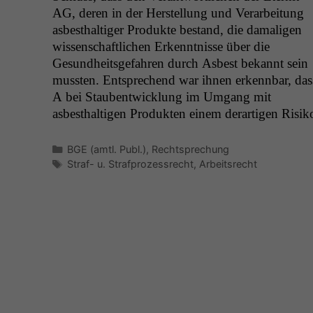
AG
, deren in der Her­stel­lung und Ver­ar­beitung
asbesthaltiger Pro­duk­te bestand, die dama­li­gen
wis­senschaftlichen Erken­nt­nisse über die
Gesund­heits­ge­fahren durch Asbest bekan­nt sein
mussten. Entsprechend war ihnen erkennbar, das
A bei Stauben­twick­lung im Umgang mit
asbesthalti­gen Pro­duk­ten einem der­ar­ti­gen Risik
Kategorien
BGE (amtl. Publ.)
,
Rechtsprechung
Schlagwörter
Straf- u. Strafprozessrecht
,
Arbeitsrecht