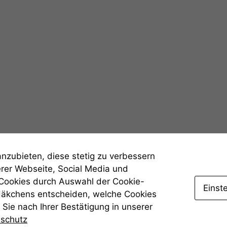
Statistiken
Um unsere
Website zu
verbessern,
zeichnen
wir
anonyme
statistische
Daten auf.
Funktionalität
anzubieten, diese stetig zu verbessern
Einige
erer Webseite, Social Media und
Funktionen auf
 Cookies durch Auswahl der Cookie-
dieser Website
Einst
sind optional.
Häkchens entscheiden, welche Cookies
Wenn Sie
Sie nach Ihrer Bestätigung in unserer
diese Option
nschutz
deaktivieren,