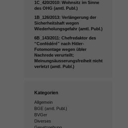
1C_420
/2010: Wohnsitz im Sinne
des
OHG
(amtl. Publ.)
1B_126
/2013: Verlängerung der
Sicherheitshaft wegen
Wiederholungsgefahr (amtl. Publ.)
6B_143
/2011: Chefredaktor des
“Confédéré” nach Hitler-
Fotomontage wegen übler
Nachrede verurteilt;
Meinungsäusserungsfreiheit nicht
verletzt (amtl. Publ.)
Kategorien
Allgemein
BGE
(amtl. Publ.)
BVGer
Diverses
Gesetzgebung