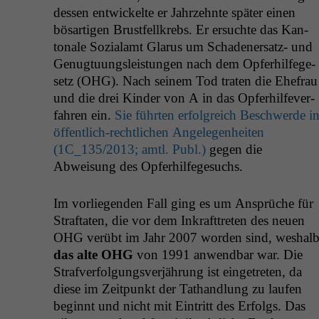
dessen entwick­elte er Jahrzehnte später einen
bösar­ti­gen Brust­fel­lkrebs. Er ersuchte das Kan­
tonale Sozialamt Glarus um Schaden­er­satz- und
Genug­tu­ungsleis­tun­gen nach dem Opfer­hil­fege­
setz (
OHG
). Nach seinem Tod trat­en die Ehe­frau
und die drei Kinder von A in das Opfer­hil­fever­
fahren ein.
Sie führten erfol­gre­ich Beschw­erde i
öffentlich-rechtlichen Angele­gen­heit­en
(
1C_135
/2013; amtl. Publ.)
gegen die
Abweisung des Opferhilfegesuchs.
Im vor­liegen­den Fall ging es um Ansprüche für
Straftat­en, die vor dem Inkraft­treten des neuen
OHG
verübt im Jahr 2007 wor­den sind, weshal
das alte
OHG
von 1991 anwend­bar war. Die
Strafver­fol­gungsver­jährung ist einge­treten, da
diese im Zeit­punkt der Tathand­lung zu laufen
begin­nt und nicht mit Ein­tritt des Erfol­gs. Das