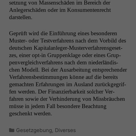
set­zung von Massen­schä­den im Bere­ich der
Anlegerschä­den oder im Kon­sumenten­recht
darstellen.
Geprüft wird die Ein­führung eines beson­deren
Muster- oder Testver­fahrens nach dem Vor­bild des
deutschen Kap­i­ta­lan­leger-Muster­ver­fahrens­ge­set­
zes, ein­er opt-in Grup­pen­klage oder eines Grup­
pen­ver­gle­ichver­fahrens nach dem nieder­ländis­
chen Mod­ell. Bei der Ausar­beitung entsprechen­der
Ver­fahrens­bes­tim­mungen könne auf die bere­its
gemacht­en Erfahrun­gen im Aus­land zurück­ge­grif­
f­en wer­den. Der Finanzier­barkeit solch­er Ver­
fahren sowie der Ver­hin­derung von Miss­bräuchen
müsse in jedem Fall beson­dere Beach­tung
geschenkt werden.
Kategorien
Gesetzgebung
,
Diverses