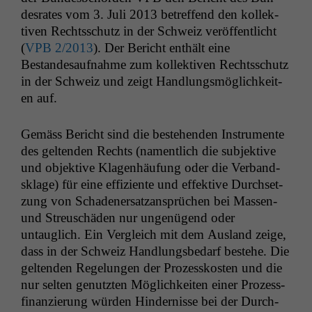
desrates vom 3. Juli 2013 betr­e­f­fend den kollek­
tiv­en Rechtss­chutz in der Schweiz veröf­fentlicht
(
VPB
2/2013
). Der Bericht enthält eine
Bestandesauf­nahme zum kollek­tiv­en Rechtss­chutz
in der Schweiz und zeigt Hand­lungsmöglichkeit­
en auf.
Gemäss Bericht sind die beste­hen­den Instru­mente
des gel­tenden Rechts (namentlich die sub­jek­tive
und objek­tive Kla­gen­häu­fung oder die Ver­band­
sklage) für eine effiziente und effek­tive Durch­set­
zung von Schaden­er­satzansprüchen bei Massen-
und Streuschä­den nur ungenü­gend oder
untauglich. Ein Ver­gle­ich mit dem Aus­land zeige,
dass in der Schweiz Hand­lungs­be­darf beste­he. Die
gel­tenden Regelun­gen der Prozesskosten und die
nur sel­ten genutzten Möglichkeit­en ein­er Prozess­
fi­nanzierung wür­den Hin­dernisse bei der Durch­