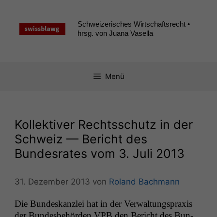
Zum
Inhalt
Schweizerisches Wirtschaftsrecht •
springen
hrsg. von Juana Vasella
Menü
Kollektiver Rechtsschutz in der
Schweiz — Bericht des
Bundesrates vom 3. Juli 2013
31. Dezember 2013
von
Roland Bachmann
Die Bun­deskan­zlei hat in der Ver­wal­tung­sprax­is
der Bun­des­be­hör­den
VPB
den Bericht des Bun­