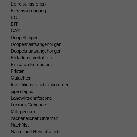
braucht sie,
Betreibungsferien
damit die
Beweiswürdigung
Website
BGE
korrekt
BIT
angezeigt
CAS
werden kann.
Doppelbürger
Doppelstaatsangehörigen
Doppelstaatsangehöriger
Statistiken
Einladungsverfahren
Um unsere
Entscheidkompetenz
Website zu
Fristen
verbessern,
Gutachten
zeichnen
Investitionsschutzabkommen
wir
anonyme
juge d'appui
statistische
Landwirtschaftszone
Daten auf.
Luxram-Gebäude
Miteigentum
nachehelicher Unterhalt
Funktionalität
Nachfrist
Einige
Natur- und Heimatschutz
Funktionen auf