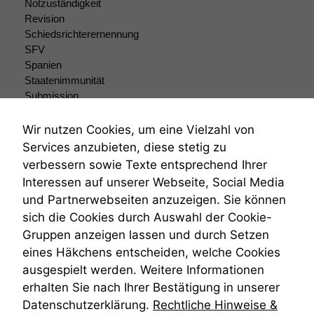
Notzuständigkeit
dieser Website
Revision
sind optional.
Schiedsrichterernennung
Wenn Sie
SFV
diese Option
Spanien
deaktivieren,
Staatenimmunität
kann die
Submission
Website nicht
zu 100%
Submissionsrecht
funktionieren.
Teilungsklage
Wir nutzen Cookies, um eine Vielzahl von
Venezuela
Services anzubieten, diese stetig zu
VRK
verbessern sowie Texte entsprechend Ihrer
Marketing
Wiederherstellungsanordnung
Interessen auf unserer Webseite, Social Media
Wir speichern
Zivilprozessordnung
und Partnerwebseiten anzuzeigen. Sie können
anonyme Daten ab,
ZPO
um interne
sich die Cookies durch Auswahl der Cookie-
Zustellfiktion
marketingtechnische
Gruppen anzeigen lassen und durch Setzen
Zuständigkeit
Auswertungen
Öffentliches Personalrecht
eines Häkchens entscheiden, welche Cookies
durchführen zu
Öffentlichkeitsprinzip
ausgespielt werden. Weitere Informationen
können. Diese helfen
uns, unsere Website
erhalten Sie nach Ihrer Bestätigung in unserer
zu verbessern.
Datenschutzerklärung.
Rechtliche Hinweise &