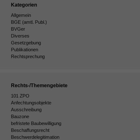
Kategorien
Allgemein
BGE
(amtl. Publ.)
BVGer
Diverses
Gesetzgebung
Publikationen
Rechtsprechung
Rechts-/Themengebiete
101 ZPO
Anfechtungsobjekte
Notwendige
Ausschreibung
Cookies
Bauzone
Diese
befristete Baubewilligung
Cookies sind
nicht
Beschaffungsrecht
optional, es
Beschwerdelegitimation