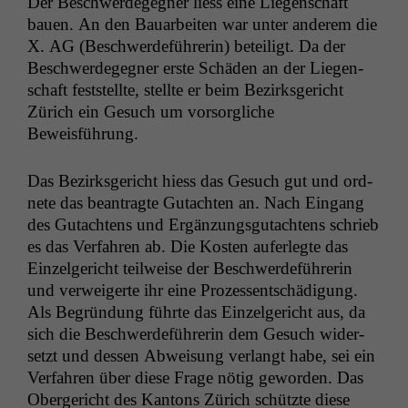
Der Beschw­erdegeg­n­er liess eine Liegen­schaft
bauen. An den Bauar­beit­en war unter anderem die
X.
AG
(Beschw­erde­führerin) beteiligt. Da der
Beschw­erdegeg­n­er erste Schä­den an der Liegen­
schaft fest­stellte, stellte er beim Bezirks­gericht
Zürich ein Gesuch um vor­sor­gliche
Beweisführung.
Das Bezirks­gericht hiess das Gesuch gut und ord­
nete das beantragte Gutacht­en an. Nach Ein­gang
des Gutacht­ens und Ergänzungsgutacht­ens schrieb
es das Ver­fahren ab. Die Kosten aufer­legte das
Einzel­gericht teil­weise der Beschw­erde­führerin
und ver­weigerte ihr eine Prozessentschädi­gung.
Als Begrün­dung führte das Einzel­gericht aus, da
sich die Beschw­erde­führerin dem Gesuch wider­
set­zt und dessen Abweisung ver­langt habe, sei ein
Ver­fahren über diese Frage nötig gewor­den. Das
Oberg­ericht des Kan­tons Zürich schützte diese