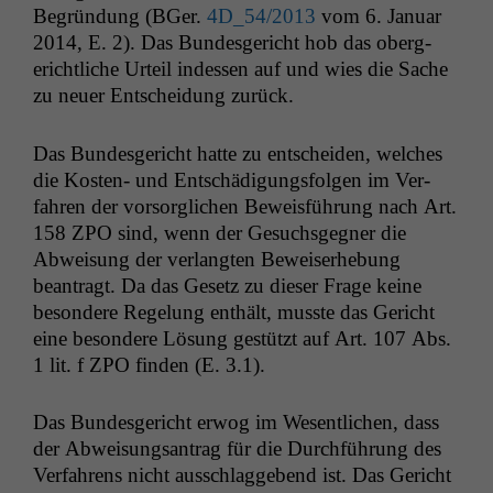
Begrün­dung (BGer.
4D_54
/2013
vom 6. Jan­u­ar
2014, E. 2). Das Bun­des­gericht hob das oberg­
erichtliche Urteil indessen auf und wies die Sache
zu neuer Entschei­dung zurück.
Das Bun­des­gericht hat­te zu entschei­den, welch­es
die Kosten- und Entschädi­gungs­fol­gen im Ver­
fahren der vor­sor­glichen Bewe­is­führung nach Art.
158
ZPO
sind, wenn der Gesuchs­geg­n­er die
Abweisung der ver­langten Beweis­er­he­bung
beantragt. Da das Gesetz zu dieser Frage keine
beson­dere Regelung enthält, musste das Gericht
eine beson­dere Lösung gestützt auf Art. 107 Abs.
1 lit. f
ZPO
find­en (E. 3.1).
Das Bun­des­gericht erwog im Wesentlichen, dass
der Abweisungsantrag für die Durch­führung des
Ver­fahrens nicht auss­chlaggebend ist. Das Gericht