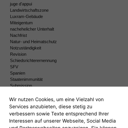
juge d'appui
zu 100%
Landwirtschaftszone
funktionieren.
Luxram-Gebäude
Miteigentum
nachehelicher Unterhalt
Marketing
Nachfrist
Wir speichern
anonyme Daten ab,
Natur- und Heimatschutz
um interne
Notzuständigkeit
marketingtechnische
Revision
Auswertungen
Schiedsrichterernennung
durchführen zu
SFV
können. Diese helfen
Spanien
uns, unsere Website
Staatenimmunität
zu verbessern.
Submission
Submissionsrecht
Teilungsklage
Wir nutzen Cookies, um eine Vielzahl von
Venezuela
Services anzubieten, diese stetig zu
VRK
verbessern sowie Texte entsprechend Ihrer
Wiederherstellungsanordnung
Interessen auf unserer Webseite, Social Media
Zivilprozessordnung