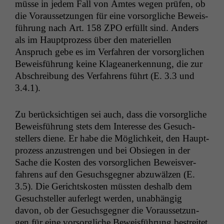
müsse in jedem Fall von Amtes wegen prüfen, ob
die Voraus­set­zun­gen für eine vor­sor­gliche Bewe­is­
führung nach Art. 158
ZPO
erfüllt sind. Anders
als im Haupt­prozess über den materiellen
Anspruch gebe es im Ver­fahren der vor­sor­glichen
Bewe­is­führung keine Klagean­erken­nung, die zur
Abschrei­bung des Ver­fahrens führt (E. 3.3 und
3.4.1).
Zu berück­sichti­gen sei auch, dass die vor­sor­gliche
Bewe­is­führung stets dem Inter­esse des Gesuch­
stellers diene. Er habe die Möglichkeit, den Haupt­
prozess anzus­tren­gen und bei Obsiegen in der
Sache die Kosten des vor­sor­glichen Beweisver­
fahrens auf den Gesuchs­geg­n­er abzuwälzen (E.
3.5). Die Gericht­skosten müssten deshalb dem
Gesuch­steller aufer­legt wer­den, unab­hängig
davon, ob der Gesuchs­geg­n­er die Voraus­set­zun­
gen für eine vor­sor­gliche Bewe­is­führung bestre­it­et