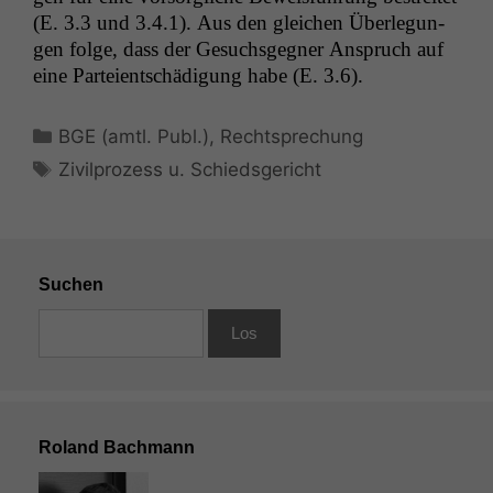
(E. 3.3 und 3.4.1). Aus den gle­ichen Über­legun­
gen folge, dass der Gesuchs­geg­n­er Anspruch auf
eine Parteientschädi­gung habe (E. 3.6).
Kategorien
BGE (amtl. Publ.)
,
Rechtsprechung
Schlagwörter
Zivilprozess u. Schiedsgericht
Suchen
Roland Bachmann