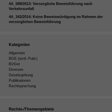
4A_589
/2013: Vorsorgliche Beweisführung nach
Verkehrsunfall
4A_342
/2014: Keine Beweiswürdigung im Rahmen der
vorsorglichen Beweisführung
Kategorien
Notwendige
Allgemein
Cookies
BGE
(amtl. Publ.)
Diese
Cookies sind
BVGer
nicht
Diverses
optional, es
Gesetzgebung
braucht sie,
Publikationen
damit die
Rechtsprechung
Website
korrekt
angezeigt
werden kann.
Rechts-/Themengebiete