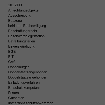
101 ZPO
Statistiken
Anfechtungsobjekte
Um unsere
Ausschreibung
Website zu
Bauzone
verbessern,
befristete Baubewilligung
zeichnen
Beschaffungsrecht
wir
Beschwerdelegitimation
anonyme
statistische
Betreibungsferien
Daten auf.
Beweiswürdigung
BGE
BIT
Funktionalität
CAS
Einige
Doppelbürger
Funktionen auf
Doppelstaatsangehörigen
dieser Website
Doppelstaatsangehöriger
sind optional.
Einladungsverfahren
Wenn Sie
Entscheidkompetenz
diese Option
Fristen
deaktivieren,
Gutachten
kann die
Investitionsschutzabkommen
Website nicht