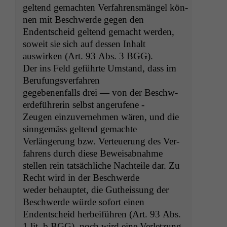
gel­tend gemacht­en Ver­fahrens­män­gel kön­
nen mit Beschw­erde gegen den
Endentscheid gel­tend gemacht wer­den,
soweit sie sich auf dessen Inhalt
auswirken (Art. 93 Abs. 3
BGG
).
Der ins Feld geführte Umstand, dass im
Berufungsverfahren
gegebe­nen­falls drei — von der Beschw­
erde­führerin selb­st angerufene -
Zeu­gen einzu­vernehmen wären, und die
sin­ngemäss gel­tend gemachte
Ver­längerung bzw. Ver­teuerung des Ver­
fahrens durch diese Beweisabnahme
stellen rein tat­säch­liche Nachteile dar. Zu
Recht wird in der Beschwerde
wed­er behauptet, die Gutheis­sung der
Beschw­erde würde sofort einen
Endentscheid her­beiführen (Art. 93 Abs.
1 lit. b
BGG
), noch wird eine Ver­let­zung