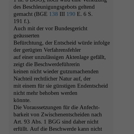
des Beschle­u­ni­gungs­ge­bots gel­tend
gemacht (
BGE
138
III
190
E. 6 S.
191 f.).
Auch mit der vor Bun­des­gericht
geäusserten
Befürch­tung, der Entscheid würde infolge
der gerügten Verfahrensfehler
auf ein­er unzuläs­si­gen Akten­lage gefällt,
zeigt die Beschwerdeführerin
keinen nicht wieder gutzu­machen­den
Nachteil rechtlich­er Natur auf, der
mit einem für sie gün­sti­gen Endentscheid
nicht mehr behoben werden
könnte.
Die Voraus­set­zun­gen für die Anfecht­
barkeit von Zwis­ch­enentschei­den nach
Art. 93 Abs. 1
BGG
sind daher nicht
erfüllt. Auf die Beschw­erde kann nicht