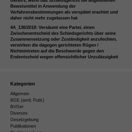
Gehörs, wenn das Schiedsgericht die angebotenen
marketingtechnische
Beweismittel in Anwendung der
Auswertungen
Verfahrensbestimmungen als verspätet erachtet und
durchführen zu
daher nicht mehr zugelassen hat
können. Diese helfen
4A_136
/2018: Versäumt eine Partei, einen
uns, unsere Website
Zwischenentscheid des Schiedsgerichts über seine
zu verbessern.
Zusammensetzung oder Zuständigkeit anzufechten,
verwirken die dagegen gerichteten Rügen /
Nichteintreten auf die Beschwerde gegen den
Endentscheid wegen offensichtlicher Unzulässigkeit
Kategorien
Allgemein
BGE
(amtl. Publ.)
BVGer
Diverses
Gesetzgebung
Publikationen