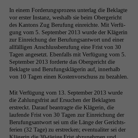
In einem Forderung­sprozess unter­lag die Beklagte
vor erster Instanz, weshalb sie beim Oberg­ericht
des Kan­tons Zug Beru­fung ein­re­ichte. Mit Ver­fü­
gung vom 5. Sep­tem­ber 2013 wurde der Klägerin
zur Ein­re­ichung der Beru­fungsant­wort und ein­er
allfäl­li­gen Anschluss­beru­fung eine Frist von 30
Tagen ange­set­zt. Eben­falls mit Ver­fü­gung vom 5.
Sep­tem­ber 2013 forderte das Oberg­ericht die
Beklagte und Beru­fungsklägerin auf, inner­halb
von 10 Tagen einen Kosten­vorschuss zu bezahlen.
Mit Ver­fü­gung vom 13. Sep­tem­ber 2013 wurde
die Zahlungs­frist auf Ersuchen der Beklagten
erstreckt. Darauf beantragte die Klägerin, die
laufende Frist von 30 Tagen zur Ein­re­ichung der
Beru­fungsant­wort sei um die Länge der Gerichts­
fe­rien (32 Tage) zu erstreck­en; even­tu­aliter sei der
Klägerin die 30-tägige Frist abzunehmen und