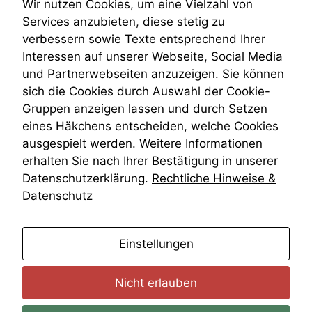
Teilungsklage
Wir nutzen Cookies, um eine Vielzahl von
Venezuela
Services anzubieten, diese stetig zu
VRK
verbessern sowie Texte entsprechend Ihrer
Wiederherstellungsanordnung
Interessen auf unserer Webseite, Social Media
Zivilprozessordnung
und Partnerwebseiten anzuzeigen. Sie können
ZPO
sich die Cookies durch Auswahl der Cookie-
Zustellfiktion
Gruppen anzeigen lassen und durch Setzen
Zuständigkeit
Öffentliches Personalrecht
eines Häkchens entscheiden, welche Cookies
Öffentlichkeitsprinzip
ausgespielt werden. Weitere Informationen
erhalten Sie nach Ihrer Bestätigung in unserer
Datenschutzerklärung.
Rechtliche Hinweise &
Datenschutz
anmelden
Einstellungen
Nicht erlauben