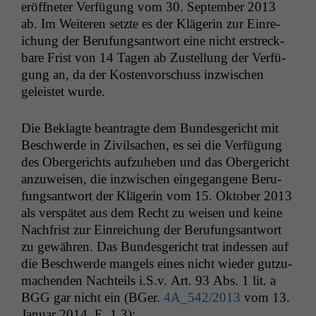
eröffneter Ver­fü­gung vom 30. Sep­tem­ber 2013
ab. Im Weit­eren set­zte es der Klägerin zur Ein­re­
ichung der Beru­fungsant­wort eine nicht erstreck­
bare Frist von 14 Tagen ab Zustel­lung der Ver­fü­
gung an, da der Kosten­vorschuss inzwis­chen
geleis­tet wurde.
Die Beklagte beantragte dem Bun­des­gericht mit
Beschw­erde in Zivil­sachen, es sei die Ver­fü­gung
des Oberg­erichts aufzuheben und das Oberg­ericht
anzuweisen, die inzwis­chen einge­gan­gene Beru­
fungsant­wort der Klägerin vom 15. Okto­ber 2013
als ver­spätet aus dem Recht zu weisen und keine
Nach­frist zur Ein­re­ichung der Beru­fungsant­wort
zu gewähren. Das Bun­des­gericht trat indessen auf
die Beschw­erde man­gels eines nicht wieder gutzu­
machen­den Nachteils i.S.v. Art. 93 Abs. 1 lit. a
BGG
gar nicht ein (BGer.
4A_542
/2013
vom 13.
Jan­u­ar 2014, E. 1.3):