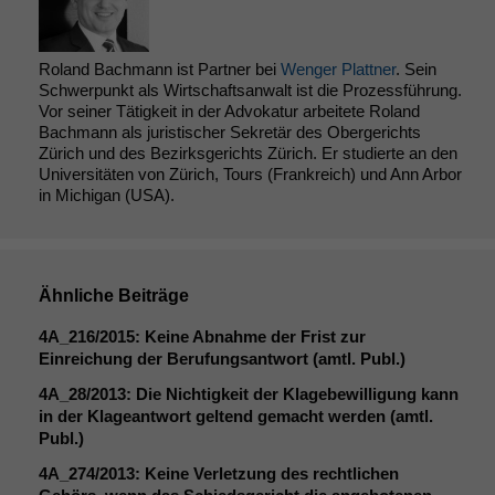
statistische
Daten auf.
Roland Bachmann ist Partner bei
Wenger Plattner
. Sein
Schwerpunkt als Wirtschaftsanwalt ist die Prozessführung.
Funktionalität
Vor seiner Tätigkeit in der Advokatur arbeitete Roland
Einige
Bachmann als juristischer Sekretär des Obergerichts
Funktionen auf
Zürich und des Bezirksgerichts Zürich. Er studierte an den
dieser Website
Universitäten von Zürich, Tours (Frankreich) und Ann Arbor
sind optional.
in Michigan (USA).
Wenn Sie
diese Option
deaktivieren,
kann die
Ähnliche Beiträge
Website nicht
zu 100%
4A_216
/2015: Keine Abnahme der Frist zur
funktionieren.
Einreichung der Berufungsantwort (amtl. Publ.)
4A_28
/2013: Die Nichtigkeit der Klagebewilligung kann
in der Klageantwort geltend gemacht werden (amtl.
Marketing
Publ.)
Wir speichern
anonyme Daten ab,
4A_274
/2013: Keine Verletzung des rechtlichen
um interne