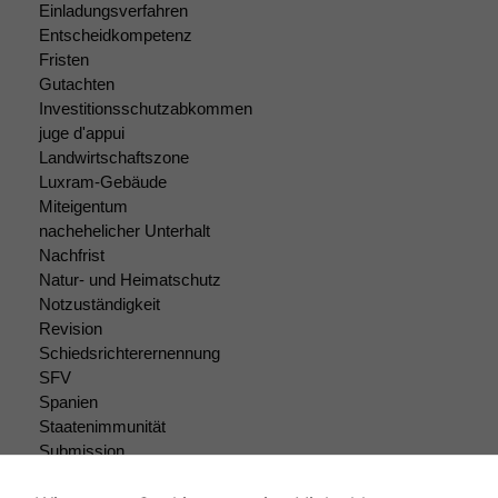
Einladungsverfahren
Entscheidkompetenz
Fristen
Gutachten
Investitionsschutzabkommen
juge d'appui
Landwirtschaftszone
Luxram-Gebäude
Miteigentum
nachehelicher Unterhalt
Nachfrist
Natur- und Heimatschutz
Notzuständigkeit
Revision
Schiedsrichterernennung
SFV
Spanien
Staatenimmunität
Submission
Submissionsrecht