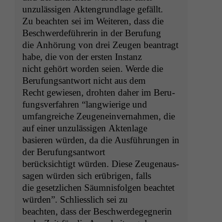
unzuläs­si­gen Akten­grund­lage gefällt.
Zu beacht­en sei im Weit­eren, dass die
Beschw­erde­führerin in der Berufung
die Anhörung von drei Zeu­gen beantragt
habe, die von der ersten Instanz
nicht gehört wor­den seien. Werde die
Beru­fungsant­wort nicht aus dem
Recht gewiesen, dro­ht­en daher im Beru­
fungsver­fahren “lang­wierige und
umfan­gre­iche Zeu­genein­ver­nah­men, die
auf ein­er unzuläs­si­gen Aktenlage
basieren wür­den, da die Aus­führun­gen in
der Berufungsantwort
berück­sichtigt wür­den. Diese Zeu­ge­naus­
sagen wür­den sich erübri­gen, falls
die geset­zlichen Säum­n­is­fol­gen beachtet
wür­den”. Schliesslich sei zu
beacht­en, dass der Beschw­erdegeg­ner­in