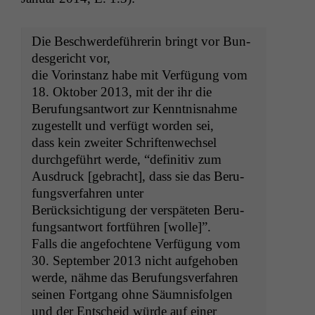
Die Beschw­erde­führerin bringt vor Bun­
des­gericht vor,
die Vorin­stanz habe mit Ver­fü­gung vom
18. Okto­ber 2013, mit der ihr die
Beru­fungsant­wort zur Ken­nt­nis­nahme
zugestellt und ver­fügt wor­den sei,
dass kein zweit­er Schriften­wech­sel
durchge­führt werde, “defin­i­tiv zum
Aus­druck [gebracht], dass sie das Beru­
fungsver­fahren unter
Berück­sich­ti­gung der ver­späteten Beru­
fungsant­wort fort­führen [wolle]”.
Falls die ange­focht­ene Ver­fü­gung vom
30. Sep­tem­ber 2013 nicht aufgehoben
werde, nähme das Beru­fungsver­fahren
seinen Fort­gang ohne Säumnisfolgen
und der Entscheid würde auf ein­er