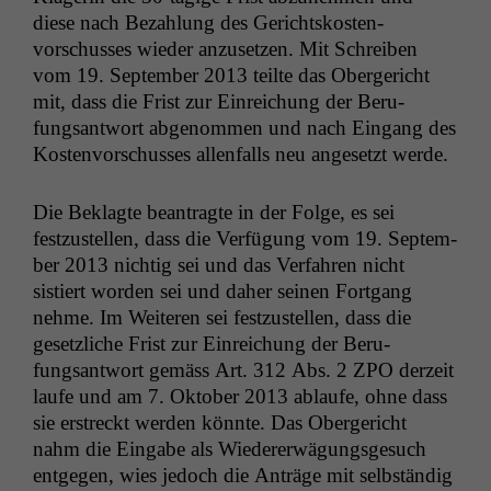
diese nach Bezahlung des Gericht­skosten­
vorschuss­es wieder anzuset­zen. Mit Schreiben
vom 19. Sep­tem­ber 2013 teilte das Oberg­ericht
mit, dass die Frist zur Ein­re­ichung der Beru­
fungsant­wort abgenom­men und nach Ein­gang des
Kosten­vorschuss­es allen­falls neu ange­set­zt werde.
Die Beklagte beantragte in der Folge, es sei
festzustellen, dass die Ver­fü­gung vom 19. Sep­tem­
ber 2013 nichtig sei und das Ver­fahren nicht
sistiert wor­den sei und daher seinen Fort­gang
nehme. Im Weit­eren sei festzustellen, dass die
geset­zliche Frist zur Ein­re­ichung der Beru­
fungsant­wort gemäss Art. 312 Abs. 2
ZPO
derzeit
laufe und am 7. Okto­ber 2013 ablaufe, ohne dass
sie erstreckt wer­den kön­nte. Das Oberg­ericht
nahm die Eingabe als Wieder­erwä­gungs­ge­such
ent­ge­gen, wies jedoch die Anträge mit selb­ständig