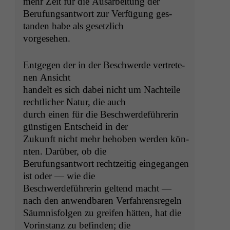
mehr Zeit für die Ausar­beitung der
Beru­fungsant­wort zur Ver­fü­gung ges­
tanden habe als gesetzlich
vorgesehen.
Ent­ge­gen der in der Beschw­erde vertrete­
nen Ansicht
han­delt es sich dabei nicht um Nachteile
rechtlich­er Natur, die auch
durch einen für die Beschw­erde­führerin
gün­sti­gen Entscheid in der
Zukun­ft nicht mehr behoben wer­den kön­
nten. Darüber, ob die
Beru­fungsant­wort rechtzeit­ig einge­gan­gen
ist oder — wie die
Beschw­erde­führerin gel­tend macht —
nach den anwend­baren Verfahrensregeln
Säum­n­is­fol­gen zu greifen hät­ten, hat die
Vorin­stanz zu befind­en; die