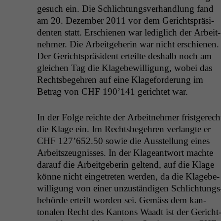
ge­such ein. Die Schlich­tungsver­hand­lung fand
am 20. Dezem­ber 2011 vor dem Gericht­spräsi­
den­ten statt. Erschienen war lediglich der Arbeit­
nehmer. Die Arbeit­ge­berin war nicht erschienen.
Der Gericht­spräsi­dent erteilte deshalb noch am
gle­ichen Tag die Klage­be­wil­li­gung, wobei das
Rechts­begehren auf eine Klage­forderung im
Betrag von
CHF
190’141 gerichtet war.
In der Folge reichte der Arbeit­nehmer frist­gerech
die Klage ein. Im Rechts­begehren ver­langte er
CHF
127’652.50 sowie die Ausstel­lung eines
Arbeit­szeug­niss­es. In der Klageant­wort machte
darauf die Arbeit­ge­berin gel­tend, auf die Klage
könne nicht einge­treten wer­den, da die Klage­be­
wil­li­gung von ein­er unzuständi­gen Schlich­tungs
be­hörde erteilt wor­den sei. Gemäss dem kan­
tonalen Recht des Kan­tons Waadt ist der Gericht