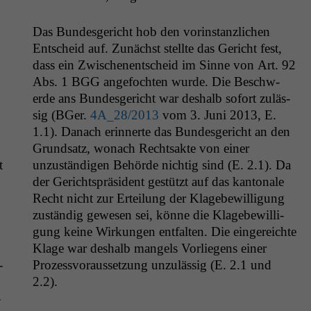
Das Bun­des­gericht hob den vorin­stan­zlichen
Entscheid auf. Zunächst stellte das Gericht fest,
dass ein Zwis­ch­enentscheid im Sinne von Art. 92
Abs. 1
BGG
ange­focht­en wurde. Die Beschw­
erde ans Bun­des­gericht war deshalb sofort zuläs­
sig (BGer.
4A_28
/2013
vom 3. Juni 2013, E.
1.1). Danach erin­nerte das Bun­des­gericht an den
Grund­satz, wonach Recht­sak­te von ein­er
t
unzuständi­gen Behörde nichtig sind (E. 2.1). Da
der Gericht­spräsi­dent gestützt auf das kan­tonale
Recht nicht zur Erteilung der Klage­be­wil­li­gung
zuständig gewe­sen sei, könne die Klage­be­wil­li­
gung keine Wirkun­gen ent­fal­ten. Die ein­gere­ichte
Klage war deshalb man­gels Vor­liegens ein­er
­
Prozessvo­raus­set­zung unzuläs­sig (E. 2.1 und
2.2).
­