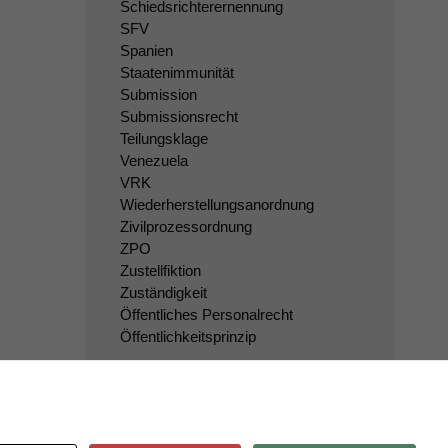
Schiedsrichterernennung
SFV
Spanien
Staatenimmunität
Submission
Submissionsrecht
Teilungsklage
Venezuela
VRK
Wiederherstellungsanordnung
Zivilprozessordnung
ZPO
Zustellfiktion
Zuständigkeit
Öffentliches Personalrecht
Öffentlichkeitsprinzip