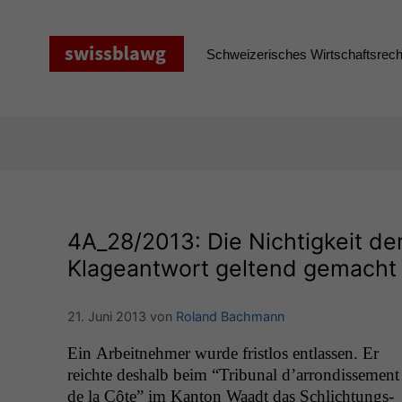
Zum
Inhalt
springen
Schweizerisches Wirtschaftsrecht
4A_28
/2013: Die Nichtigkeit de
Klageantwort geltend gemacht 
21. Juni 2013
von
Roland Bachmann
Ein Arbeit­nehmer wurde frist­los ent­lassen. Er
reichte deshalb beim “Tri­bunal d’ar­rondisse­ment
de la Côte” im Kan­ton Waadt das Schlich­tungs­