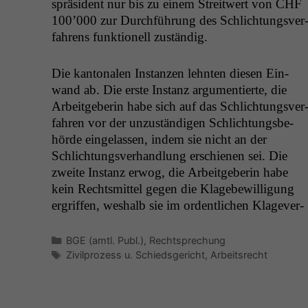
spräsi­dent nur bis zu einem Stre­itwert von
CHF
100’000 zur Durch­führung des Schlich­tungsver
fahrens funk­tionell zuständig.
Die kan­tonalen Instanzen lehn­ten diesen Ein­
wand ab. Die erste Instanz argu­men­tierte, die
Arbeit­ge­berin habe sich auf das Schlich­tungsver
fahren vor der unzuständi­gen Schlich­tungs­be­
hörde ein­ge­lassen, indem sie nicht an der
Schlich­tungsver­hand­lung erschienen sei. Die
zweite Instanz erwog, die Arbeit­ge­berin habe
kein Rechtsmit­tel gegen die Klage­be­wil­li­gung
ergrif­f­en, weshalb sie im ordentlichen Klagev­er­
Kategorien
BGE (amtl. Publ.)
,
Rechtsprechung
Schlagwörter
Zivilprozess u. Schiedsgericht
,
Arbeitsrecht