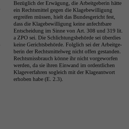
Bezüglich der Erwä­gung, die Arbeit­ge­berin hätte
­
ein Rechtsmit­tel gegen die Klage­be­wil­li­gung
ergreifen müssen, hielt das Bun­des­gericht fest,
dass die Klage­be­wil­li­gung keine anfecht­bare
Entschei­dung im Sinne von Art. 308 und 319 lit.
a
ZPO
sei. Die Schlich­tungs­be­hörde sei überdies
­
keine Gerichts­be­hörde. Fol­glich sei der Arbeit­ge­
berin der Rechtsmit­tel­weg nicht offen ges­tanden.
Rechtsmiss­brauch könne ihr nicht vorge­wor­fen
wer­den, da sie ihren Ein­wand im ordentlichen
Klagev­er­fahren sogle­ich mit der Klageant­wort
erhoben habe (E. 2.3).