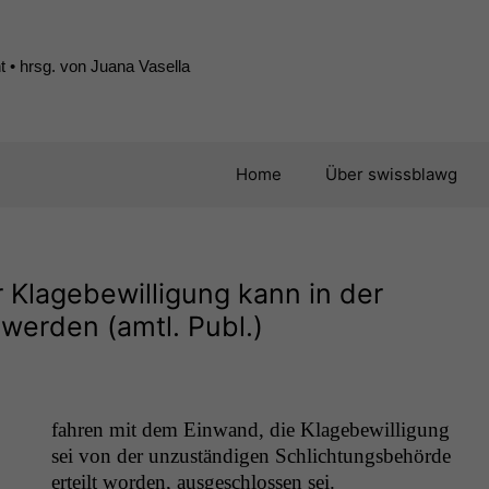
 • hrsg. von Juana Vasella
Home
Über swissblawg
r Klagebewilligung kann in der
werden (amtl. Publ.)
fahren mit dem Ein­wand, die Klage­be­wil­li­gung
sei von der unzuständi­gen Schlich­tungs­be­hörde
erteilt wor­den, aus­geschlossen sei.