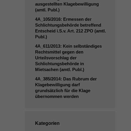
ausgestellten Klagebewilligung
(amtl. Publ.)
4A_105
/2016: Ermessen der
Schlichtungsbehörde betreffend
Entscheid i.S.v. Art. 212
ZPO
(amtl.
Publ.)
4A_611
/2013: Kein selbständiges
Rechtsmittel gegen den
Urteilsvorschlag der
Schlichtungsbehörde in
Mietsachen (amtl. Publ.)
4A_385
/2014: Das Rubrum der
Klagebewilligung darf
grundsätzlich für die Klage
übernommen werden
Kategorien