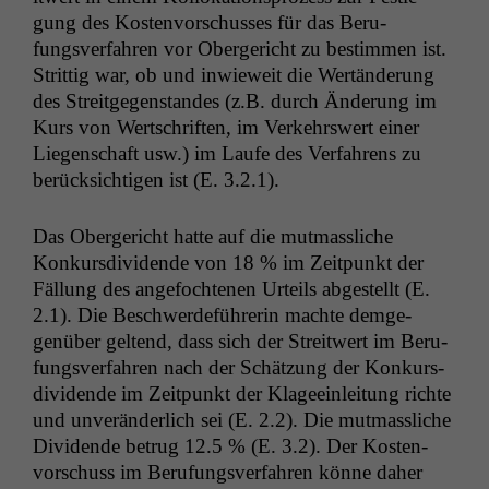
gung des Kosten­vorschuss­es für das Beru­
fungsver­fahren vor Oberg­ericht zu bes­tim­men ist.
Strit­tig war, ob und inwieweit die Wertän­derung
des Stre­it­ge­gen­standes (z.B. durch Änderung im
Kurs von Wertschriften, im Verkehr­swert ein­er
Liegen­schaft usw.) im Laufe des Ver­fahrens zu
berück­sichti­gen ist (E. 3.2.1).
Das Oberg­ericht hat­te auf die mut­massliche
Konkurs­div­i­dende von 18 % im Zeit­punkt der
Fäl­lung des ange­focht­e­nen Urteils abgestellt (E.
2.1). Die Beschw­erde­führerin machte demge­
genüber gel­tend, dass sich der Stre­itwert im Beru­
fungsver­fahren nach der Schätzung der Konkurs­
div­i­dende im Zeit­punkt der Klageein­leitung richte
und unverän­der­lich sei (E. 2.2). Die mut­massliche
Div­i­dende betrug 12.5 % (E. 3.2). Der Kosten­
vorschuss im Beru­fungsver­fahren könne daher