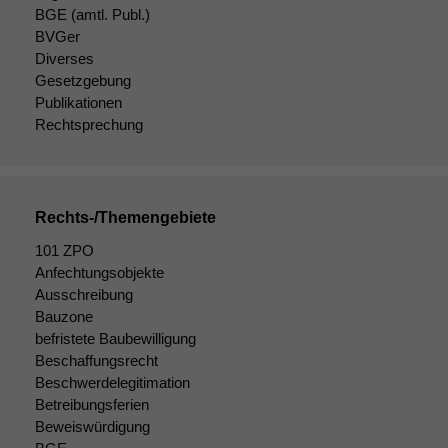
BGE
(amtl. Publ.)
BVGer
Diverses
Gesetzgebung
Publikationen
Rechtsprechung
Rechts-/Themengebiete
101 ZPO
Anfechtungsobjekte
Ausschreibung
Notwendige
Bauzone
Cookies
befristete Baubewilligung
Diese
Beschaffungsrecht
Cookies sind
Beschwerdelegitimation
nicht
Betreibungsferien
optional, es
Beweiswürdigung
braucht sie,