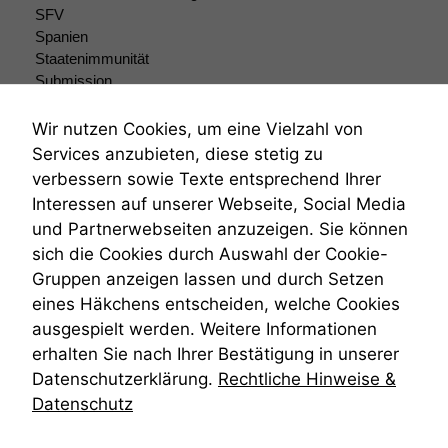
sind optional.
SFV
Wenn Sie
Spanien
diese Option
Staatenimmunität
deaktivieren,
Submission
kann die
Submissionsrecht
Website nicht
Teilungsklage
Wir nutzen Cookies, um eine Vielzahl von
zu 100%
Venezuela
funktionieren.
Services anzubieten, diese stetig zu
VRK
verbessern sowie Texte entsprechend Ihrer
Wiederherstellungsanordnung
Interessen auf unserer Webseite, Social Media
Zivilprozessordnung
Marketing
und Partnerwebseiten anzuzeigen. Sie können
ZPO
Wir speichern
sich die Cookies durch Auswahl der Cookie-
Zustellfiktion
anonyme Daten ab,
Gruppen anzeigen lassen und durch Setzen
Zuständigkeit
um interne
marketingtechnische
Öffentliches Personalrecht
eines Häkchens entscheiden, welche Cookies
Auswertungen
Öffentlichkeitsprinzip
ausgespielt werden. Weitere Informationen
durchführen zu
erhalten Sie nach Ihrer Bestätigung in unserer
können. Diese helfen
Datenschutzerklärung.
Rechtliche Hinweise &
uns, unsere Website
zu verbessern.
Datenschutz