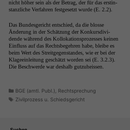
nicht höher sein als der Betrag, der für das erstin­
stan­zliche Ver­fahren fest­ge­set­zt wurde (E. 2.2).
Das Bun­des­gericht entsch­ied, da die blosse
Änderung in der Schätzung der Konkurs­div­i­
dende während des Kol­loka­tion­sprozess­es keinen
Ein­fluss auf das Rechts­begehren habe, bleibe es
beim Wert des Stre­it­ge­gen­standes, wie er bei der
Klageein­leitung geschätzt wor­den sei (E. 3.2.3).
Die Beschw­erde war deshalb gutzuheissen.
Kategorien
BGE (amtl. Publ.)
,
Rechtsprechung
Schlagwörter
Zivilprozess u. Schiedsgericht
Suchen