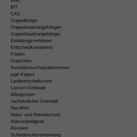
damit die
BGE
Website
BIT
korrekt
CAS
angezeigt
Doppelbürger
werden kann.
Doppelstaatsangehörigen
Doppelstaatsangehöriger
Einladungsverfahren
Statistiken
Entscheidkompetenz
Um unsere
Fristen
Website zu
Gutachten
verbessern,
Investitionsschutzabkommen
zeichnen
juge d'appui
wir
Landwirtschaftszone
anonyme
Luxram-Gebäude
statistische
Miteigentum
Daten auf.
nachehelicher Unterhalt
Nachfrist
Natur- und Heimatschutz
Funktionalität
Notzuständigkeit
Einige
Funktionen auf
Revision
dieser Website
Schiedsrichterernennung