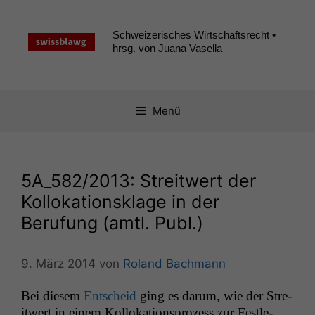
Zum
Inhalt
Schweizerisches Wirtschaftsrecht •
springen
hrsg. von Juana Vasella
Menü
5A_582
/2013: Streitwert der
Kollokationsklage in der
Berufung (amtl. Publ.)
9. März 2014
von
Roland Bachmann
Bei diesem
Entscheid
ging es darum, wie der Stre­
itwert in einem Kol­loka­tion­sprozess zur Fes­tle­