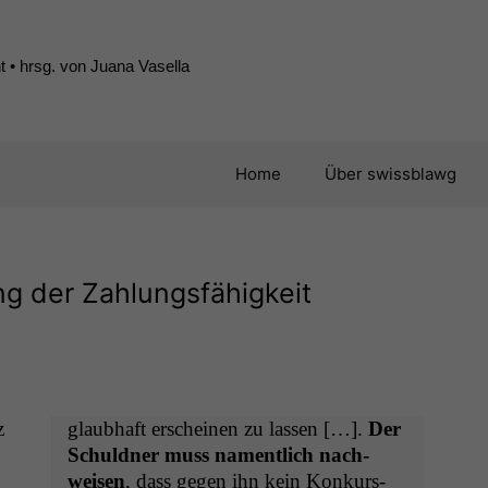
 • hrsg. von Juana Vasella
Home
Über swissblawg
g der Zahlungsfähigkeit
z
glaub­haft erscheinen zu lassen […].
Der
Schuld­ner muss namentlich nach­
weisen
, dass gegen ihn kein Konkurs­