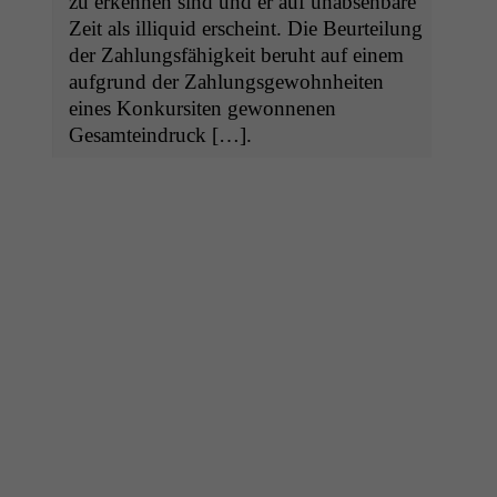
zu erken­nen sind und er auf unab­se­hbare
Zeit als illiq­uid erscheint. Die Beurteilung
der Zahlungs­fähigkeit beruht auf einem
auf­grund der Zahlungs­ge­wohn­heit­en
eines Konkur­siten gewonnenen
Gesamteindruck […].