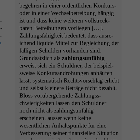
begehren in ein­er ordentlichen Konkurs-
.
oder in ein­er Wech­sel­be­trei­bung hängig
­
ist und dass keine weit­eren voll­streck­
­
baren Betrei­bun­gen vor­liegen […].
­
Zahlungs­fähigkeit bedeutet, dass aus­re­
e
ichend liq­uide Mit­tel zur Begle­ichung der
fäl­li­gen Schulden vorhan­den sind.
Grund­sät­zlich als
zahlung­sun­fähig
erweist sich ein Schuld­ner, der beispiel­
sweise Konkur­san­dro­hun­gen anhäufen
lässt, sys­tem­a­tisch Rechtsvorschlag erhebt
und selb­st kleinere Beträge nicht bezahlt.
Bloss vorüberge­hende Zahlungss­
chwierigkeit­en lassen den Schuld­ner
noch nicht als zahlung­sun­fähig
erscheinen, auss­er wenn keine
wesentlichen Anhalt­spunk­te für eine
Verbesserung sein­er finanziellen Sit­u­a­tion