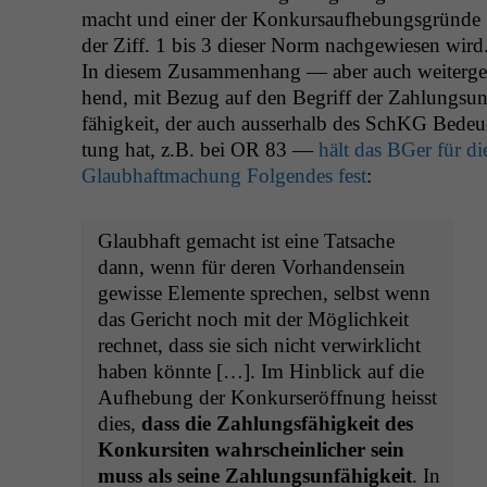
macht und ein­er der Konkur­saufhe­bungs­gründe
der Ziff. 1 bis 3 dieser Norm nachgewiesen wird
In diesem Zusam­men­hang — aber auch weit­erge
hend, mit Bezug auf den Begriff der Zahlung­sun
fähigkeit, der auch ausser­halb des SchKG Bedeu
tung hat, z.B. bei
OR
83 —
hält das BGer für di
Glaub­haft­machung Fol­gen­des fest
:
Glaub­haft gemacht ist eine Tat­sache
dann, wenn für deren Vorhan­den­sein
gewisse Ele­mente sprechen, selb­st wenn
das Gericht noch mit der Möglichkeit
rech­net, dass sie sich nicht ver­wirk­licht
haben kön­nte […]. Im Hin­blick auf die
Aufhe­bung der Konkurs­eröff­nung heisst
dies,
dass die Zahlungs­fähigkeit des
Konkur­siten wahrschein­lich­er sein
muss als seine Zahlung­sun­fähigkeit
. In