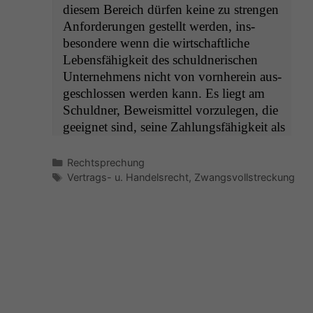
diesem Bere­ich dür­fen keine zu stren­gen
Anforderun­gen gestellt wer­den, ins­
beson­dere wenn die wirtschaftliche
Lebens­fähigkeit des schuld­ner­ischen
Unternehmens nicht von vorn­here­in aus­
geschlossen wer­den kann. Es liegt am
Schuld­ner, Beweis­mit­tel vorzule­gen, die
geeignet sind, seine Zahlungs­fähigkeit als
Kategorien
Rechtsprechung
Schlagwörter
Vertrags- u. Handelsrecht
,
Zwangsvollstreckung