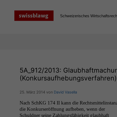
Zum
Inhalt
springen
Schweizerisches Wirtschaftsrecht
5A_912
/2013: Glaubhaftmachun
(Konkursaufhebungsverfahren)
25. März 2014
von
David Vasella
Nach SchKG 174
II
kann die Rechtsmit­telin­stan
die Konkurs­eröff­nung aufheben, wenn der
Schuld­ner seine Zahlungs­fähigkeit glaub­haft