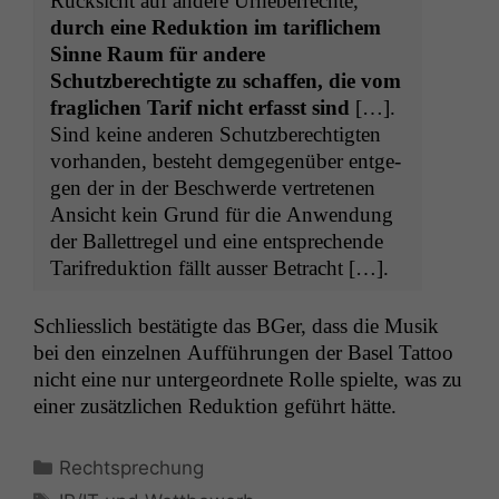
Rück­sicht auf andere Urhe­ber­rechte,
durch eine Reduk­tion im tar­i­flichem
Sinne Raum für andere
Schutzberechtigte zu schaf­fen, die vom
fraglichen Tarif nicht erfasst sind
[…].
Sind keine anderen Schutzberechtigten
vorhan­den, beste­ht demge­genüber ent­ge­
gen der in der Beschw­erde vertrete­nen
Ansicht kein Grund für die Anwen­dung
der Bal­let­tregel und eine entsprechende
Tar­ifre­duk­tion fällt auss­er Betracht […].
Schliesslich bestätigte das BGer, dass die Musik
bei den einzel­nen Auf­führun­gen der Basel Tat­too
nicht eine nur unter­ge­ord­nete Rolle spielte, was zu
ein­er zusät­zlichen Reduk­tion geführt hätte.
Kategorien
Rechtsprechung
Schlagwörter