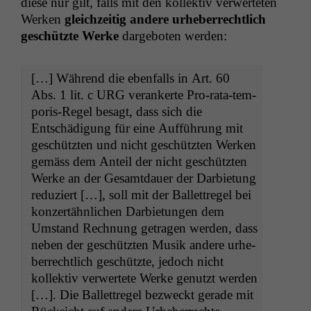
diese nur gilt, falls mit den kollek­tiv ver­w­erteten
Werken
gle­ichzeit­ig andere urhe­ber­rechtlich
geschützte Werke
darge­boten werden:
[…] Während die eben­falls in Art. 60
Abs. 1 lit. c
URG
ver­ankerte Pro-rata-tem­
po­ris-Regel besagt, dass sich die
Entschädi­gung für eine Auf­führung mit
geschützten und nicht geschützten Werken
gemäss dem Anteil der nicht geschützten
Werke an der Gesamt­dauer der Dar­bi­etung
reduziert […], soll mit der Bal­let­tregel bei
konz­ertähn­lichen Dar­bi­etun­gen dem
Umstand Rech­nung getra­gen wer­den, dass
neben der geschützten Musik andere urhe­
ber­rechtlich geschützte, jedoch nicht
kollek­tiv ver­w­ertete Werke genutzt wer­den
[…]. Die Bal­let­tregel bezweckt ger­ade mit