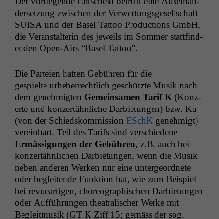
Der vor­liegende Entscheid bet­rifft eine Auseinan­
der­set­zung zwis­chen der Ver­w­er­tungs­ge­sellschaft
SUISA
und der Basel Tat­too Pro­duc­tions GmbH,
die Ver­anstal­terin des jew­eils im Som­mer stat­tfind­
en­den Open-Airs “Basel Tattoo”.
Die Parteien hat­ten Gebühren für die
gespielte urhe­ber­rechtlich geschützte Musik nach
dem genehmigten
Gemein­samen Tarif K
(Konz­
erte und konzertähnliche Dar­bi­etun­gen) bzw. Ka
(von der Schied­skom­mis­sion
ESchK
genehmigt)
vere­in­bart. Teil des Tar­ifs sind ver­schiedene
Ermäs­si­gun­gen der Gebühren
, z.B. auch bei
konz­ertähn­lichen Dar­bi­etun­gen, wenn die Musik
neben anderen Werken nur eine unter­ge­ord­nete
oder beglei­t­ende Funk­tion hat, wie zum Beispiel
bei revuear­ti­gen, chore­o­graphis­chen Dar­bi­etun­gen
oder Auf­führun­gen the­atralis­ch­er Werke mit
Begleit­musik (
GT
K Ziff 15; gemäss der sog.