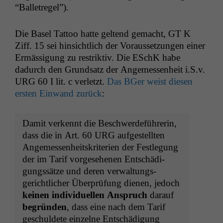
“Bal­letregel”).
Die Basel Tat­too hat­te gel­tend gemacht,
GT
K
Ziff. 15 sei hin­sichtlich der Voraus­set­zun­gen ein­er
Ermäs­si­gung zu restrik­tiv. Die ESchK habe
dadurch den Grund­satz der Angemessen­heit i.S.v.
URG
60 I lit. c ver­let­zt.
Das BGer weist diesen
ersten Ein­wand zurück
:
Damit verken­nt die Beschw­erde­führerin,
dass die in Art. 60
URG
aufgestell­ten
Angemessen­heit­skri­te­rien der Fes­tle­gung
der im Tarif vorge­se­henen Entschädi­
gungssätze und deren ver­wal­tungs­
gerichtlich­er Über­prü­fung dienen, jedoch
keinen indi­vidu­ellen Anspruch
darauf
begrün­den
, dass eine nach dem Tarif
geschuldete einzelne Entschädi­gung