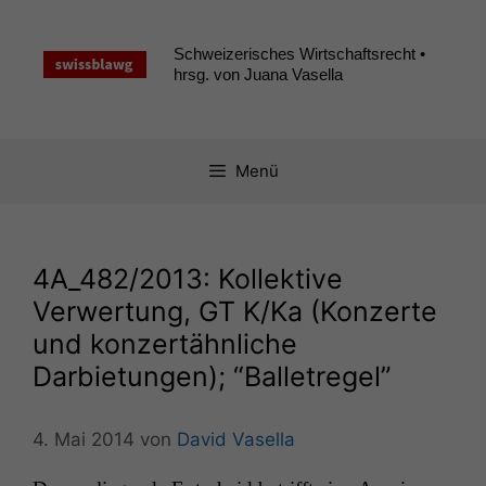
Zum
Inhalt
Schweizerisches Wirtschaftsrecht •
springen
hrsg. von Juana Vasella
Menü
4A_482
/2013: Kollektive
Verwertung,
GT
K/Ka (Konzerte
und konzertähnliche
Darbietungen); “Balletregel”
4. Mai 2014
von
David Vasella