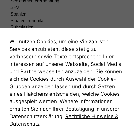
Schiedsrichterernennung
SFV
Spanien
Staatenimmunität
Submission
Submissionsrecht
Teilungsklage
Wir nutzen Cookies, um eine Vielzahl von
Venezuela
Services anzubieten, diese stetig zu
VRK
verbessern sowie Texte entsprechend Ihrer
Wiederherstellungsanordnung
Interessen auf unserer Webseite, Social Media
Zivilprozessordnung
und Partnerwebseiten anzuzeigen. Sie können
ZPO
sich die Cookies durch Auswahl der Cookie-
Zustellfiktion
Gruppen anzeigen lassen und durch Setzen
Zuständigkeit
Öffentliches Personalrecht
eines Häkchens entscheiden, welche Cookies
Öffentlichkeitsprinzip
ausgespielt werden. Weitere Informationen
erhalten Sie nach Ihrer Bestätigung in unserer
Datenschutzerklärung.
Rechtliche Hinweise &
Datenschutz