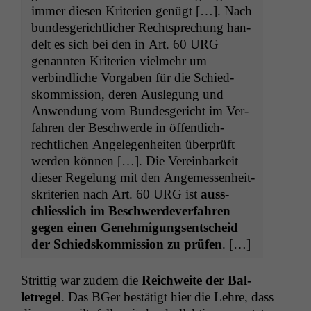
immer diesen Kri­te­rien genügt […]. Nach
bun­des­gerichtlich­er Recht­sprechung han­
delt es sich bei den in Art. 60
URG
genan­nten Kri­te­rien vielmehr um
verbindliche Vor­gaben für die Schied­
skom­mis­sion, deren Ausle­gung und
Anwen­dung vom Bun­des­gericht im Ver­
fahren der Beschw­erde in öffentlich-
rechtlichen Angele­gen­heit­en über­prüft
wer­den kön­nen […]. Die Vere­in­barkeit
dieser Regelung mit den Angemessen­heit­
skri­te­rien nach Art. 60
URG
ist
auss­
chliesslich im Beschw­erde­v­er­fahren
gegen einen Genehmi­gungsentscheid
der Schied­skom­mis­sion
zu prüfen
. […]
Strit­tig war zudem die
Reich­weite der Bal­
letregel
. Das BGer bestätigt hier die Lehre, dass