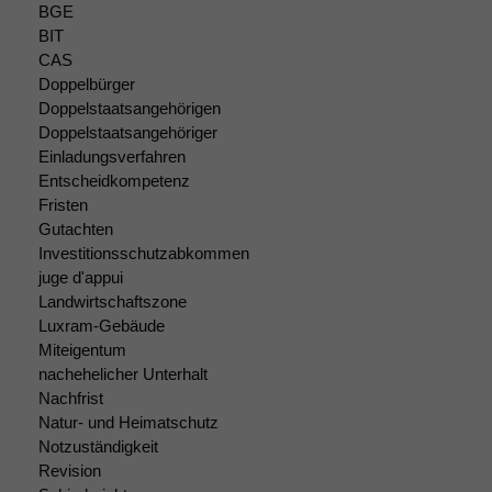
Marketing
BGE
Wir speichern
BIT
anonyme Daten ab,
CAS
um interne
Doppelbürger
marketingtechnische
Doppelstaatsangehörigen
Auswertungen
durchführen zu
Doppelstaatsangehöriger
können. Diese helfen
Einladungsverfahren
uns, unsere Website
Entscheidkompetenz
zu verbessern.
Fristen
Gutachten
Investitionsschutzabkommen
juge d'appui
Landwirtschaftszone
Luxram-Gebäude
Miteigentum
nachehelicher Unterhalt
Nachfrist
Natur- und Heimatschutz
Notzuständigkeit
Revision