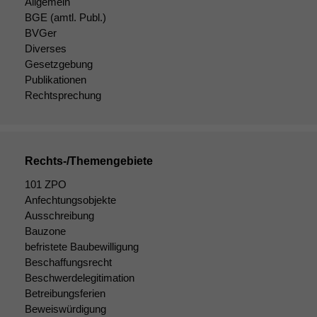
Allgemein
zeichnen
BGE
(amtl. Publ.)
wir
BVGer
anonyme
Diverses
statistische
Daten auf.
Gesetzgebung
Publikationen
Rechtsprechung
Funktionalität
Einige
Funktionen auf
dieser Website
Rechts-/Themengebiete
sind optional.
Wenn Sie
101 ZPO
diese Option
Anfechtungsobjekte
deaktivieren,
Ausschreibung
kann die
Bauzone
Website nicht
befristete Baubewilligung
zu 100%
Beschaffungsrecht
funktionieren.
Beschwerdelegitimation
Betreibungsferien
Beweiswürdigung