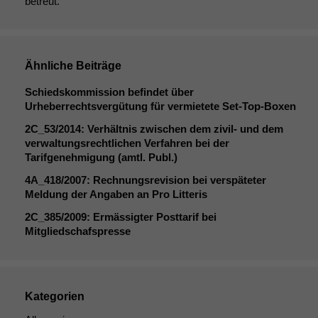
betreut.
Notwendige
Ähnliche Beiträge
Cookies
Diese
Schiedskommission befindet über
Cookies sind
Urheberrechtsvergütung für vermietete Set-Top-Boxen
nicht
2C_53
/2014: Verhältnis zwischen dem zivil- und dem
optional, es
verwaltungsrechtlichen Verfahren bei der
braucht sie,
Tarifgenehmigung (amtl. Publ.)
damit die
Website
4A_418
/2007: Rechnungsrevision bei verspäteter
korrekt
Meldung der Angaben an Pro Litteris
angezeigt
2C_385
/2009: Ermässigter Posttarif bei
werden kann.
Mitgliedschafspresse
Statistiken
Um unsere
Kategorien
Website zu
verbessern,