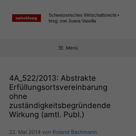
Zum
Inhalt
Schweizerisches Wirtschaftsrecht •
springen
hrsg. von Juana Vasella
Menü
4A_522
/2013: Abstrakte
Erfüllungsortsvereinbarung
ohne
zuständigkeitsbegründende
Wirkung (amtl. Publ.)
22. Mai 2014
von
Roland Bachmann