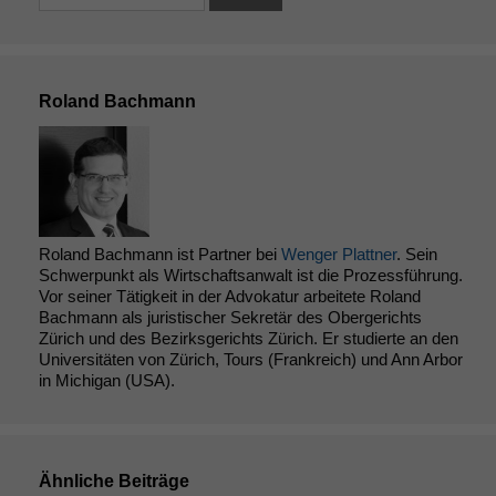
Roland Bachmann
Roland Bachmann ist Partner bei
Wenger Plattner
. Sein
Schwerpunkt als Wirtschaftsanwalt ist die Prozessführung.
Vor seiner Tätigkeit in der Advokatur arbeitete Roland
Notwendige
Bachmann als juristischer Sekretär des Obergerichts
Cookies
Zürich und des Bezirksgerichts Zürich. Er studierte an den
Diese
Universitäten von Zürich, Tours (Frankreich) und Ann Arbor
Cookies sind
in Michigan (USA).
nicht
optional, es
braucht sie,
damit die
Ähnliche Beiträge
Website