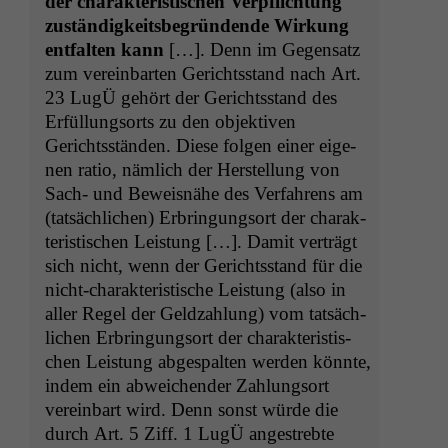
der charak­ter­is­tis­chen Verpflich­tung
zuständigkeits­be­grün­dende Wirkung
ent­fal­ten kann
[…]. Denn im Gegen­satz
zum vere­in­barten Gerichts­stand nach Art.
23 LugÜ gehört der Gerichts­stand des
Erfül­lung­sorts zu den objek­tiv­en
Gerichtsstän­den. Diese fol­gen ein­er eige­
nen ratio, näm­lich der Her­stel­lung von
Sach- und Beweis­nähe des Ver­fahrens am
(tat­säch­lichen) Erbringung­sort der charak­
ter­is­tis­chen Leis­tung […]. Damit verträgt
sich nicht, wenn der Gerichts­stand für die
nicht-charak­ter­is­tis­che Leis­tung (also in
aller Regel der Geldzahlung) vom tat­säch­
lichen Erbringung­sort der charak­ter­is­tis­
chen Leis­tung abges­pal­ten wer­den kön­nte,
indem ein abwe­ichen­der Zahlung­sort
vere­in­bart wird. Denn son­st würde die
durch Art. 5 Ziff. 1 LugÜ angestrebte