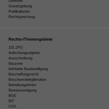
Wenn Sie
Diverses
diese Option
Gesetzgebung
deaktivieren,
Publikationen
kann die
Rechtsprechung
Website nicht
zu 100%
funktionieren.
Rechts-/Themengebiete
Marketing
101 ZPO
Wir speichern
Anfechtungsobjekte
anonyme Daten ab,
Ausschreibung
um interne
Bauzone
marketingtechnische
befristete Baubewilligung
Auswertungen
Beschaffungsrecht
durchführen zu
Beschwerdelegitimation
können. Diese helfen
Betreibungsferien
uns, unsere Website
Beweiswürdigung
zu verbessern.
BGE
BIT
CAS