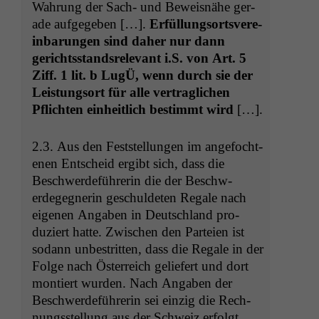
Wahrung der Sach- und Beweis­nähe ger­
ade aufgegeben […].
Erfül­lung­sortsvere­
in­barun­gen sind daher nur dann
gerichts­stand­srel­e­vant i.S. von Art. 5
Ziff. 1 lit. b LugÜ, wenn durch sie der
Leis­tung­sort für alle ver­traglichen
Pflicht­en ein­heitlich bes­timmt wird
[…].
2.3. Aus den Fest­stel­lun­gen im ange­focht­
e­nen Entscheid ergibt sich, dass die
Beschw­erde­führerin die der Beschw­
erdegeg­ner­in geschulde­ten Regale nach
eige­nen Angaben in Deutsch­land pro­
duziert hat­te. Zwis­chen den Parteien ist
sodann unbe­strit­ten, dass die Regale in der
Folge nach Öster­re­ich geliefert und dort
mon­tiert wur­den. Nach Angaben der
Beschw­erde­führerin sei einzig die Rech­
nungsstel­lung aus der Schweiz erfol­gt.