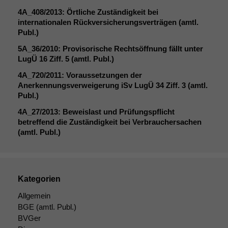
korrekt
4A_408
/2013: Örtliche Zuständigkeit bei
angezeigt
internationalen Rückversicherungsverträgen (amtl.
werden kann.
Publ.)
5A_36
/2010: Provisorische Rechtsöffnung fällt unter
LugÜ 16 Ziff. 5 (amtl. Publ.)
Statistiken
Um unsere
4A_720
/2011: Voraussetzungen der
Website zu
Anerkennungsverweigerung iSv LugÜ 34 Ziff. 3 (amtl.
verbessern,
Publ.)
zeichnen
4A_27
/2013: Beweislast und Prüfungspflicht
wir
betreffend die Zuständigkeit bei Verbrauchersachen
anonyme
(amtl. Publ.)
statistische
Daten auf.
Funktionalität
Kategorien
Einige
Allgemein
Funktionen auf
BGE
(amtl. Publ.)
dieser Website
BVGer
sind optional.