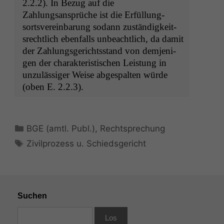
2.2.2). In Bezug auf die
Zahlungsansprüche ist die Erfül­lung­
sortsvere­in­barung sodann zuständigkeit­
srechtlich eben­falls unbeachtlich, da damit
der Zahlungs­gerichts­stand von dem­jeni­
gen der charak­ter­is­tis­chen Leis­tung in
unzuläs­siger Weise abges­pal­ten würde
(oben E. 2.2.3).
Kategorien
BGE (amtl. Publ.)
,
Rechtsprechung
Schlagwörter
Zivilprozess u. Schiedsgericht
Suchen