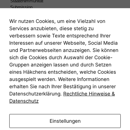
Staatenimmunität
Submission
Submissionsrecht
Teilungsklage
Wir nutzen Cookies, um eine Vielzahl von
Venezuela
Services anzubieten, diese stetig zu
VRK
verbessern sowie Texte entsprechend Ihrer
Wiederherstellungsanordnung
Interessen auf unserer Webseite, Social Media
Zivilprozessordnung
und Partnerwebseiten anzuzeigen. Sie können
ZPO
sich die Cookies durch Auswahl der Cookie-
Zustellfiktion
Gruppen anzeigen lassen und durch Setzen
Zuständigkeit
Öffentliches Personalrecht
eines Häkchens entscheiden, welche Cookies
Öffentlichkeitsprinzip
ausgespielt werden. Weitere Informationen
erhalten Sie nach Ihrer Bestätigung in unserer
Datenschutzerklärung.
Rechtliche Hinweise &
Datenschutz
anmelden
Einstellungen