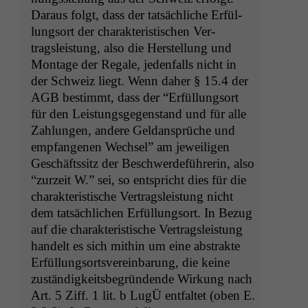
Daraus fol­gt, dass der tat­säch­liche Erfül­
lung­sort der charak­ter­is­tis­chen Ver­
tragsleis­tung, also die Her­stel­lung und
Mon­tage der Regale, jeden­falls nicht in
der Schweiz liegt. Wenn daher § 15.4 der
AGB
bes­timmt, dass der “Erfül­lung­sort
für den Leis­tungs­ge­gen­stand und für alle
Zahlun­gen, andere Gel­dansprüche und
emp­fan­genen Wech­sel” am jew­eili­gen
Geschäftssitz der Beschw­erde­führerin, also
“zurzeit W.” sei, so entspricht dies für die
charak­ter­is­tis­che Ver­tragsleis­tung nicht
dem tat­säch­lichen Erfül­lung­sort. In Bezug
auf die charak­ter­is­tis­che Ver­tragsleis­tung
han­delt es sich mithin um eine abstrak­te
Erfül­lung­sortsvere­in­barung, die keine
zuständigkeits­be­grün­dende Wirkung nach
Art. 5 Ziff. 1 lit. b LugÜ ent­fal­tet (oben E.