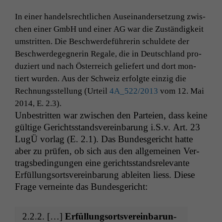
In ein­er han­del­srechtlichen Auseinan­der­set­zung zwis­
chen ein­er GmbH und ein­er
AG
war die Zuständigkeit
umstrit­ten. Die Beschw­erde­führerin schuldete der
Beschw­erdegeg­ner­in Regale, die in Deutsch­land pro­
duziert und nach Öster­re­ich geliefert und dort mon­
tiert wur­den. Aus der Schweiz erfol­gte einzig die
Rech­nungsstel­lung (Urteil
4A_522
/2013
vom 12. Mai
2014, E. 2.3).
Unbe­strit­ten war zwis­chen den Parteien, dass keine
gültige Gerichts­standsvere­in­barung i.S.v. Art. 23
LugÜ vor­lag (E. 2.1). Das Bun­des­gericht hat­te
aber zu prüfen, ob sich aus den all­ge­meinen Ver­
trags­be­din­gun­gen eine gerichts­stand­srel­e­vante
Erfül­lung­sortsvere­in­barung ableit­en liess. Diese
Frage verneinte das Bundesgericht:
2.2.2. […]
Erfül­lung­sortsvere­in­barun­