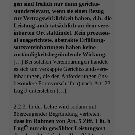
gen sind freilich nur dann gerichts­
stand­srel­e­vant, wenn sie einen Bezug
zur Ver­tragswirk­lichkeit haben, d.h. die
Leis­tung auch tat­säch­lich an dem vere­
in­barten Ort stat­tfind­et. Rein prozes­su­
al aus­gerichtete, abstrak­te Erfül­lung­
sortsvere­in­barun­gen haben keine
zuständigkeits­be­grün­dende Wirkung.
[…] Bei solchen Vere­in­barun­gen han­delt
es sich um verkappte Gerichts­standsvere­
in­barun­gen, die den Anforderun­gen (ins­
beson­dere For­mvorschriften) nach Art. 23
LugÜ unterstehen […].
2.2.3. In der Lehre wird sodann mit
überzeu­gen­der Begrün­dung vertreten,
dass im Rah­men von Art. 5 Ziff. 1 lit. b
LugÜ nur ein gewählter Leis­tung­sort