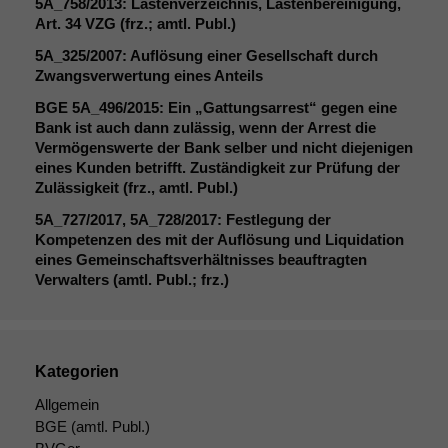
5A_758
/2013: Lastenverzeichnis, Lastenbereinigung,
Art. 34
VZG
(frz.; amtl. Publ.)
5A_325
/2007: Auflösung einer Gesellschaft durch
Zwangsverwertung eines Anteils
BGE
5A_496
/2015: Ein „Gattungsarrest“ gegen eine
Bank ist auch dann zulässig, wenn der Arrest die
Vermögenswerte der Bank selber und nicht diejenigen
eines Kunden betrifft. Zuständigkeit zur Prüfung der
Zulässigkeit (frz., amtl. Publ.)
5A_727
/2017,
5A_728
/2017: Festlegung der
Kompetenzen des mit der Auflösung und Liquidation
eines Gemeinschaftsverhältnisses beauftragten
Verwalters (amtl. Publ.; frz.)
Kategorien
Allgemein
BGE
(amtl. Publ.)