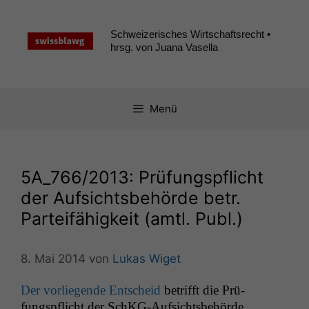
Zum
Inhalt
Schweizerisches Wirtschaftsrecht •
springen
hrsg. von Juana Vasella
Menü
5A_766
/2013: Prüfungspflicht
der Aufsichtsbehörde betr.
Parteifähigkeit (amtl. Publ.)
8. Mai 2014
von
Lukas Wiget
Der vor­liegende Entscheid
bet­rifft die Prü­
fungspflicht der SchKG-Auf­sichts­be­hörde