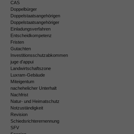
Website
CAS
korrekt
Doppelbürger
angezeigt
Doppelstaatsangehörigen
werden kann.
Doppelstaatsangehöriger
Einladungsverfahren
Entscheidkompetenz
Statistiken
Fristen
Um unsere
Gutachten
Website zu
Investitionsschutzabkommen
verbessern,
juge d'appui
zeichnen
Landwirtschaftszone
wir
Luxram-Gebäude
anonyme
statistische
Miteigentum
Daten auf.
nachehelicher Unterhalt
Nachfrist
Natur- und Heimatschutz
Funktionalität
Notzuständigkeit
Einige
Revision
Funktionen auf
Schiedsrichterernennung
dieser Website
SFV
sind optional.