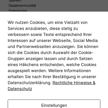
Spanien
Wenn Sie
Staatenimmunität
diese Option
Submission
deaktivieren,
Submissionsrecht
kann die
Teilungsklage
Wir nutzen Cookies, um eine Vielzahl von
Website nicht
Venezuela
zu 100%
Services anzubieten, diese stetig zu
funktionieren.
VRK
verbessern sowie Texte entsprechend Ihrer
Wiederherstellungsanordnung
Interessen auf unserer Webseite, Social Media
Zivilprozessordnung
und Partnerwebseiten anzuzeigen. Sie können
ZPO
Marketing
sich die Cookies durch Auswahl der Cookie-
Zustellfiktion
Wir speichern
anonyme Daten ab,
Gruppen anzeigen lassen und durch Setzen
Zuständigkeit
um interne
Öffentliches Personalrecht
eines Häkchens entscheiden, welche Cookies
marketingtechnische
Öffentlichkeitsprinzip
ausgespielt werden. Weitere Informationen
Auswertungen
erhalten Sie nach Ihrer Bestätigung in unserer
durchführen zu
können. Diese helfen
Datenschutzerklärung.
Rechtliche Hinweise &
uns, unsere Website
Datenschutz
zu verbessern.
anmelden
Einstellungen