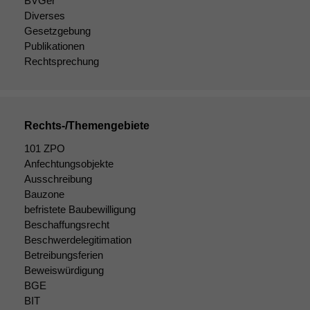
BVGer
Diverses
Gesetzgebung
Publikationen
Rechtsprechung
Rechts-/Themengebiete
101 ZPO
Anfechtungsobjekte
Ausschreibung
Bauzone
Notwendige
befristete Baubewilligung
Cookies
Beschaffungsrecht
Diese
Beschwerdelegitimation
Cookies sind
Betreibungsferien
nicht
optional, es
Beweiswürdigung
braucht sie,
BGE
damit die
BIT