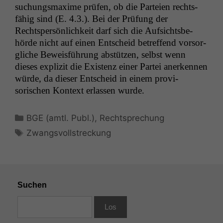
suchungs­maxime prüfen, ob die Parteien rechts­
fähig sind (E. 4.3.). Bei der Prü­fung der
Rechtsper­sön­lichkeit darf sich die Auf­sichts­be­
hörde nicht auf einen Entscheid betr­e­f­fend vor­sor­
gliche Bewe­is­führung abstützen, selb­st wenn
dieses expliz­it die Exis­tenz ein­er Partei anerken­nen
würde, da dieser Entscheid in einem pro­vi­
sorischen Kon­text erlassen wurde.
Kategorien
BGE (amtl. Publ.)
,
Rechtsprechung
Schlagwörter
Zwangsvollstreckung
Suchen