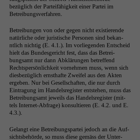
bezüglich der Parteifähigkeit ein­er Partei im
Betreibungsverfahren.
Betrei­bun­gen von oder gegen nicht existierende
natür­liche oder juris­tis­che Per­so­n­en sind bekan­
ntlich nichtig (E. 4.1.). Im vor­liegen­den Entscheid
hielt das Bun­des­gericht fest, dass das Betrei­
bungsamt nur dann Abklärun­gen betr­e­f­fend
Rechtsper­sön­lichkeit vornehmen muss, wenn sich
dies­bezüglich ern­sthafte Zweifel aus den Akten
ergeben. Nur bei Gesellschaften, die nur durch
Ein­tra­gung im Han­del­sreg­is­ter entste­hen, muss das
Betrei­bungsamt jew­eils das Han­del­sreg­is­ter (mit­
tels Inter­net-Abfrage) kon­sul­tieren (E. 4.2. und E.
4.3.).
Gelangt eine Betrei­bungspartei jedoch an die Auf­
sichts­be­hörde, so muss diese gemäss der Unter­