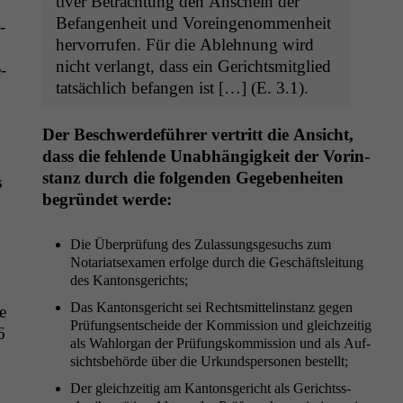
tiv­er Betra­ch­tung den Anschein der
Befan­gen­heit und Vor­ein­genom­men­heit
­
her­vor­rufen. Für die Ablehnung wird
nicht ver­langt, dass ein Gerichtsmit­glied
­
tat­säch­lich befan­gen ist […] (E. 3.1).
Der Beschw­erde­führer ver­tritt die Ansicht,
.
dass die fehlende Unab­hängigkeit der Vorin­
stanz durch die fol­gen­den Gegeben­heit­en
s
begrün­det werde:
Die Über­prü­fung des Zulas­sungs­ge­suchs zum
Notari­at­sex­a­m­en erfolge durch die Geschäft­sleitung
des Kantonsgerichts;
Das Kan­ton­s­gericht sei Rechtsmit­telin­stanz gegen
e
Prü­fungsentschei­de der Kom­mis­sion und gle­ichzeit­ig
6
als Wahlor­gan der Prü­fungskom­mis­sion und als Auf­
sichts­be­hörde über die Urkundsper­so­n­en bestellt;
Der gle­ichzeit­ig am Kan­ton­s­gericht als Gerichtss­