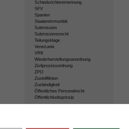
Schiedsrichterernennung
SFV
Spanien
Staatenimmunität
Submission
Submissionsrecht
Teilungsklage
Venezuela
VRK
Wiederherstellungsanordnung
Zivilprozessordnung
ZPO
Zustellfiktion
Zuständigkeit
Öffentliches Personalrecht
Öffentlichkeitsprinzip