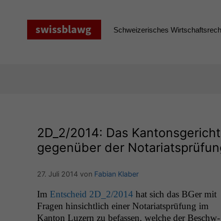
Zum
Inhalt
springen
Schweizerisches Wirtschaftsrecht
2D_2
/2014: Das Kantonsgericht
gegenüber der Notariatsprüfu
27. Juli 2014
von
Fabian Klaber
Im
Entscheid
2D_2
/2014
hat sich das BGer mit
Fra­gen hin­sichtlich ein­er Notari­at­sprü­fung im
Kan­ton Luzern zu befassen, welche der Beschw­