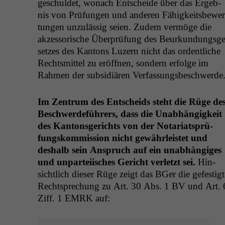
geschuldet, wonach Entschei­de über das Ergeb­
nis von Prü­fun­gen und anderen Fähigkeits­be­w­er
tun­gen unzuläs­sig seien. Zudem ver­möge die
akzes­sorische Über­prü­fung des Beurkun­dungs­ge
set­zes des Kan­tons Luzern nicht das ordentliche
Rechtsmit­tel zu eröff­nen, son­dern erfolge im
Rah­men der sub­sidiären Verfassungsbeschwerde
Im Zen­trum des Entschei­ds ste­ht die Rüge de
Beschw­erde­führers, dass die Unab­hängigkeit
des Kan­ton­s­gerichts von der Notari­at­sprü­
fungskom­mis­sion nicht gewährleis­tet und
deshalb sein Anspruch auf ein unab­hängiges
und unpartei­is­ches Gericht ver­let­zt sei.
Hin­
sichtlich dieser Rüge zeigt das BGer die gefes­tigt
Recht­sprechung zu Art. 30 Abs. 1
BV
und Art. 
Ziff. 1
EMRK
auf: