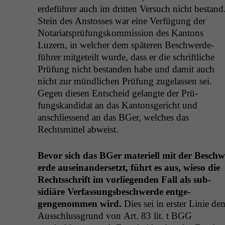
erde­führer auch im drit­ten Ver­such nicht bestand
Stein des Anstoss­es war eine Ver­fü­gung der
Notari­at­sprü­fungskom­mis­sion des Kan­tons
Luzern, in welch­er dem späteren Beschw­erde­
führer mit­geteilt wurde, dass er die schriftliche
Prü­fung nicht bestanden habe und damit auch
nicht zur mündlichen Prü­fung zuge­lassen sei.
Gegen diesen Entscheid gelangte der Prü­
fungskan­di­dat an das Kan­ton­s­gericht und
anschliessend an das BGer, welch­es das
Rechtsmit­tel abweist.
Bevor sich das BGer materiell mit der Beschw
erde auseinan­der­set­zt, führt es aus, wieso die
Rechtss­chrift im vor­liegen­den Fall als sub­
sidiäre Ver­fas­sungs­beschw­erde ent­ge­
gengenom­men wird.
Dies sei in erster Lin­ie de
Auss­chlussgrund von Art. 83 lit. t
BGG