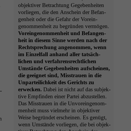
.
objek­tiv­er Betra­ch­tung Gegeben­heit­en
vor­liegen, die den Anschein der Befan­
gen­heit oder die Gefahr der Vor­ein­
genom­men­heit zu begrün­den ver­mö­gen.
Vor­ein­genom­men­heit und Befan­gen­
heit in diesem Sinne wer­den nach der
Recht­sprechung angenom­men, wenn
im Einzelfall anhand aller tat­säch­
lichen und ver­fahren­srechtlichen
Umstände Gegeben­heit­en auf­scheinen,
die geeignet sind, Mis­strauen in die
Unparteilichkeit des Gerichts zu
erweck­en.
Dabei ist nicht auf das sub­jek­
­
tive Empfind­en ein­er Partei abzustellen.
Das Mis­strauen in die Unvor­ein­genom­
men­heit muss vielmehr in objek­tiv­er
Weise begrün­det erscheinen. Es genügt,
m
wenn Umstände vor­liegen, die bei objek­