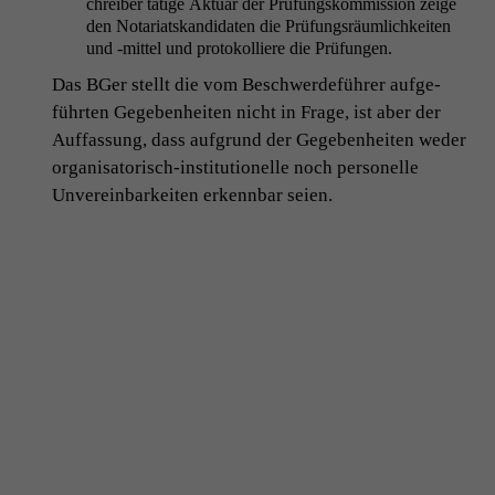
chreiber tätige Aktu­ar der Prü­fungskom­mis­sion zeige
den Notari­atskan­di­dat­en die Prü­fungsräum­lichkeit­en
und ‑mit­tel und pro­tokol­liere die Prüfungen.
Das BGer stellt die vom Beschw­erde­führer aufge­
führten Gegeben­heit­en nicht in Frage, ist aber der
Auf­fas­sung, dass auf­grund der Gegeben­heit­en wed­er
organ­isatorisch-insti­tu­tionelle noch per­son­elle
Unvere­in­barkeit­en erkennbar seien.