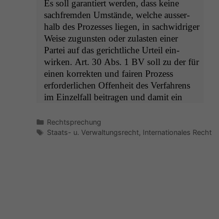
Es soll garantiert wer­den, dass keine
sach­frem­den Umstände, welche ausser­
halb des Prozess­es liegen, in sach­widriger
Weise zugun­sten oder zulas­ten ein­er
Partei auf das gerichtliche Urteil ein­
wirken. Art. 30 Abs. 1
BV
soll zu der für
einen kor­rek­ten und fairen Prozess
erforder­lichen Offen­heit des Ver­fahrens
im Einzelfall beitra­gen und damit ein
Kategorien
Rechtsprechung
Schlagwörter
Staats- u. Verwaltungsrecht
,
Internationales Recht