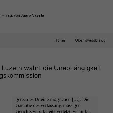
 • hrsg. von Juana Vasella
Home
Über swissblawg
 Luzern wahrt die Unabhängigkeit
ngskommission
gerecht­es Urteil ermöglichen […]. Die
Garantie des ver­fas­sungsmäs­si­gen
Gerichts wird bere­its ver­let­zt, wenn bei