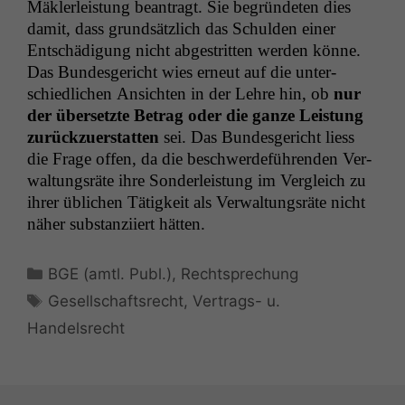
Mäk­ler­leis­tung beantragt. Sie begrün­de­ten dies
damit, dass grund­sät­zlich das Schulden ein­er
Entschädi­gung nicht abgestrit­ten wer­den könne.
Das Bun­des­gericht wies erneut auf die unter­
schiedlichen Ansicht­en in der Lehre hin, ob
nur
der über­set­zte Betrag oder die ganze Leis­tung
zurück­zuer­stat­ten
sei. Das Bun­des­gericht liess
die Frage offen, da die beschw­erde­führen­den Ver­
wal­tungsräte ihre Son­der­leis­tung im Ver­gle­ich zu
ihrer üblichen Tätigkeit als Ver­wal­tungsräte nicht
näher sub­stanzi­iert hätten.
Kategorien
BGE (amtl. Publ.)
,
Rechtsprechung
Notwendige
Schlagwörter
Cookies
Gesellschaftsrecht
,
Vertrags- u.
Diese
Handelsrecht
Cookies sind
nicht
optional, es
braucht sie,