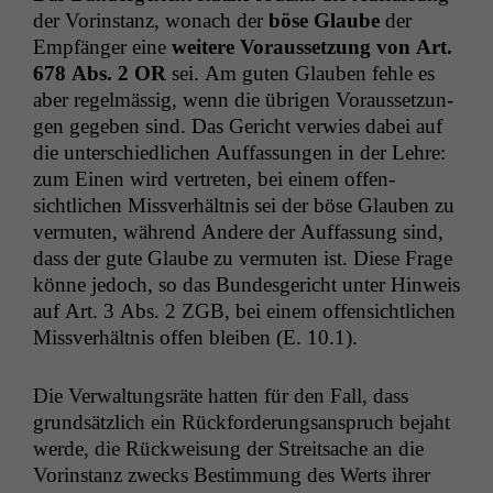
der Vorin­stanz, wonach der
böse Glaube
der
Empfänger eine
weit­ere Voraus­set­zung von Art.
678 Abs. 2
OR
sei. Am guten Glauben fehle es
aber regelmäs­sig, wenn die übri­gen Voraus­set­zun­
gen gegeben sind. Das Gericht ver­wies dabei auf
die unter­schiedlichen Auf­fas­sun­gen in der Lehre:
zum Einen wird vertreten, bei einem offen­
sichtlichen Missver­hält­nis sei der böse Glauben zu
ver­muten, während Andere der Auf­fas­sung sind,
dass der gute Glaube zu ver­muten ist. Diese Frage
könne jedoch, so das Bun­des­gericht unter Hin­weis
auf Art. 3 Abs. 2
ZGB
, bei einem offen­sichtlichen
Missver­hält­nis offen bleiben (E. 10.1).
Die Ver­wal­tungsräte hat­ten für den Fall, dass
grund­sät­zlich ein Rück­forderungsanspruch bejaht
werde, die Rück­weisung der Stre­it­sache an die
Vorin­stanz zwecks Bes­tim­mung des Werts ihrer