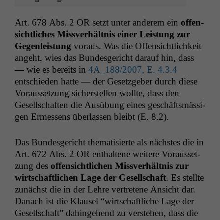
Art. 678 Abs. 2
OR
set­zt unter anderem ein
offen­
sichtlich­es Missver­hält­nis ein­er Leis­tung zur
Gegen­leis­tung
voraus. Was die Offen­sichtlichkeit
ange­ht, wies das Bun­des­gericht darauf hin, dass
— wie es bere­its in
4A_188
/2007, E. 4.3.4
entsch­ieden hat­te — der Geset­zge­ber durch diese
Voraus­set­zung sich­er­stellen wollte, dass den
Gesellschaften die Ausübung eines geschäftsmäs­si­
gen Ermessens über­lassen bleibt (E. 8.2).
Das Bun­des­gericht the­ma­tisierte als näch­stes die in
Art. 672 Abs. 2
OR
enthal­tene weit­ere Voraus­set­
zung des
offen­sichtlichen Missver­hält­nis zur
wirtschaftlichen Lage der Gesellschaft
. Es stellte
zunächst die in der Lehre vertretene Ansicht dar.
Danach ist die Klausel “wirtschaftliche Lage der
Gesellschaft” dahinge­hend zu ver­ste­hen, dass die