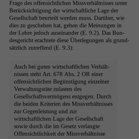
Frage des offen­sichtlichen Missver­hält­niss­es unter
Berück­sich­ti­gung der wirtschaftliche Lage der
Gesellschaft beurteilt wer­den muss. Darüber, wie
dies zu geschehen hat, gehen die Mei­n­un­gen in
der Lehre jedoch auseinan­der (E. 9.2). Das Bun­
des­gericht erachtete diese Über­legun­gen als grund­
sät­zlich zutr­e­f­fend (E. 9.3):
Auch bei guten wirtschaftlichen Ver­hält­
nis­sen ste­ht Art. 678 Abs. 2
OR
ein­er
offen­sichtlichen Begün­s­ti­gung einzel­ner
Ver­wal­tungsräte zulas­ten des
Gesellschaftsver­mö­gens ent­ge­gen. Durch
die bei­den Kri­te­rien des Missver­hält­niss­es
zur Gegen­leis­tung und zur
wirtschaftlichen Lage der Gesellschaft
sowie durch die im Gesetz ver­langte
Offen­sichtlichkeit der Missver­hält­nisse