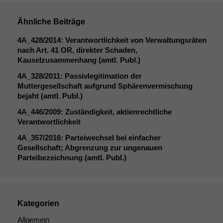
sind optional.
Wenn Sie
Ähnliche Beiträge
diese Option
deaktivieren,
4A_428
/2014: Verantwortlichkeit von Verwaltungsräten
kann die
nach Art. 41
OR
, direkter Schaden,
Website nicht
Kauselzusammenhang (amtl. Publ.)
zu 100%
funktionieren.
4A_328
/2011: Passivlegitimation der
Muttergesellschaft aufgrund Sphärenvermischung
bejaht (amtl. Publ.)
Marketing
4A_446
/2009: Zuständigkeit, aktienrechtliche
Wir speichern
Verantwortlichkeit
anonyme Daten ab,
4A_357
/2016: Parteiwechsel bei einfacher
um interne
Gesellschaft; Abgrenzung zur ungenauen
marketingtechnische
Parteibezeichnung (amtl. Publ.)
Auswertungen
durchführen zu
können. Diese helfen
uns, unsere Website
zu verbessern.
Kategorien
Allgemein