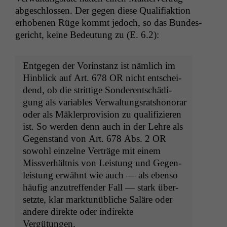
abgeschlossen. Der gegen diese Qual­i­fi­ak­tion
erhobe­nen Rüge kommt jedoch, so das Bun­des­
gericht, keine Bedeu­tung zu (E. 6.2):
Ent­ge­gen der Vorin­stanz ist näm­lich im
Hin­blick auf Art. 678
OR
nicht entschei­
dend, ob die strit­tige Son­der­entschädi­
gung als vari­ables Ver­wal­tungsrat­shon­o­rar
oder als Mäk­ler­pro­vi­sion zu qual­i­fizieren
ist. So wer­den denn auch in der Lehre als
Gegen­stand von Art. 678 Abs. 2
OR
sowohl einzelne Verträge mit einem
Missver­hält­nis von Leis­tung und Gegen­
leis­tung erwäh­nt wie auch — als eben­so
häu­fig anzutr­e­f­fend­er Fall — stark über­
set­zte, klar mark­tunübliche Saläre oder
andere direk­te oder indi­rek­te
Vergütungen.