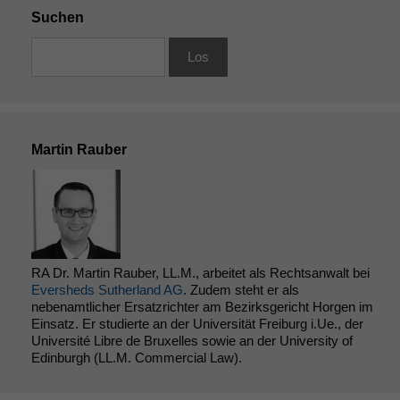
damit die
Suchen
Website
korrekt
angezeigt
werden kann.
Statistiken
Martin Rauber
Um unsere
Website zu
verbessern,
zeichnen
wir
anonyme
statistische
RA Dr. Martin Rauber, LL.M., arbeitet als Rechtsanwalt bei
Daten auf.
Eversheds Sutherland AG
. Zudem steht er als
nebenamtlicher Ersatzrichter am Bezirksgericht Horgen im
Einsatz. Er studierte an der Universität Freiburg i.Ue., der
Funktionalität
Université Libre de Bruxelles sowie an der University of
Einige
Edinburgh (LL.M. Commercial Law).
Funktionen auf
dieser Website