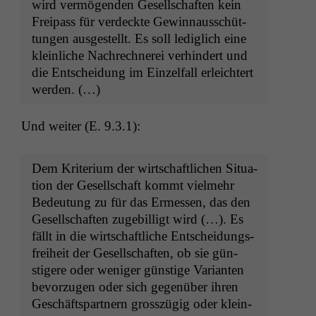
wird ver­mö­gen­den Gesellschaften kein
Freipass für verdeck­te Gewin­nauss­chüt­
tun­gen aus­gestellt. Es soll lediglich eine
klein­liche Nachrech­nerei ver­hin­dert und
die Entschei­dung im Einzelfall erle­ichtert
werden. (…)
Und weit­er (E. 9.3.1):
Dem Kri­teri­um der wirtschaftlichen Sit­u­a­
tion der Gesellschaft kommt vielmehr
Bedeu­tung zu für das Ermessen, das den
Gesellschaften zuge­bil­ligt wird (…). Es
fällt in die wirtschaftliche Entschei­dungs­
frei­heit der Gesellschaften, ob sie gün­
stigere oder weniger gün­stige Vari­anten
bevorzu­gen oder sich gegenüber ihren
Geschäftspart­nern grosszügig oder klein­