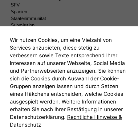
SFV
Spanien
Staatenimmunität
Submission
Submissionsrecht
Teilungsklage
Wir nutzen Cookies, um eine Vielzahl von
Venezuela
Services anzubieten, diese stetig zu
VRK
verbessern sowie Texte entsprechend Ihrer
Wiederherstellungsanordnung
Interessen auf unserer Webseite, Social Media
Zivilprozessordnung
und Partnerwebseiten anzuzeigen. Sie können
ZPO
sich die Cookies durch Auswahl der Cookie-
Zustellfiktion
Gruppen anzeigen lassen und durch Setzen
Zuständigkeit
Öffentliches Personalrecht
eines Häkchens entscheiden, welche Cookies
Öffentlichkeitsprinzip
ausgespielt werden. Weitere Informationen
erhalten Sie nach Ihrer Bestätigung in unserer
Datenschutzerklärung.
Rechtliche Hinweise &
Datenschutz