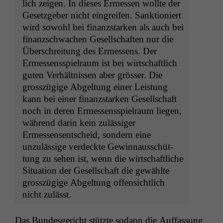
lich zeigen. In dieses Ermessen wollte der
Geset­zge­ber nicht ein­greifen. Sank­tion­iert
wird sowohl bei finanzs­tarken als auch bei
finanzschwachen Gesellschaften nur die
Über­schre­itung des Ermessens. Der
Ermessensspiel­raum ist bei wirtschaftlich
guten Ver­hält­nis­sen aber gröss­er. Die
grosszügige Abgel­tung ein­er Leis­tung
kann bei ein­er finanzs­tarken Gesellschaft
noch in deren Ermessensspiel­raum liegen,
während darin kein zuläs­siger
Ermessensentscheid, son­dern eine
unzuläs­sige verdeck­te Gewin­nauss­chüt­
tung zu sehen ist, wenn die wirtschaftliche
Sit­u­a­tion der Gesellschaft die gewählte
grosszügige Abgel­tung offen­sichtlich
nicht zulässt.
Das Bun­des­gericht stützte sodann die Auf­fas­sung