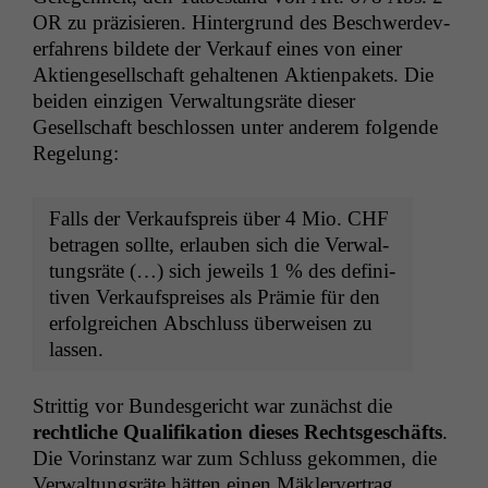
OR
zu präzisieren. Hin­ter­grund des Beschw­erde­v­
er­fahrens bildete der Verkauf eines von ein­er
Aktienge­sellschaft gehal­te­nen Aktien­pakets. Die
bei­den einzi­gen Ver­wal­tungsräte dieser
Gesellschaft beschlossen unter anderem fol­gende
Regelung:
Falls der Verkauf­spreis über 4 Mio.
CHF
betra­gen sollte, erlauben sich die Ver­wal­
tungsräte (…) sich jew­eils 1 % des defin­i­
tiv­en Verkauf­spreis­es als Prämie für den
erfol­gre­ichen Abschluss über­weisen zu
lassen.
Strit­tig vor Bun­des­gericht war zunächst die
rechtliche Qual­i­fika­tion dieses Rechts­geschäfts
.
Die Vorin­stanz war zum Schluss gekom­men, die
Ver­wal­tungsräte hät­ten einen Mäk­lerver­trag