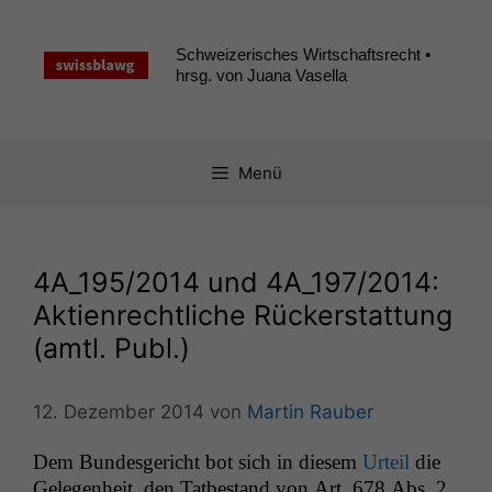
Zum
Inhalt
Schweizerisches Wirtschaftsrecht •
springen
hrsg. von Juana Vasella
Menü
4A_195
/2014 und
4A_197
/2014:
Aktienrechtliche Rückerstattung
(amtl. Publ.)
12. Dezember 2014
von
Martin Rauber
Dem Bun­des­gericht bot sich in diesem
Urteil
die
Gele­gen­heit, den Tatbe­stand von Art. 678 Abs. 2