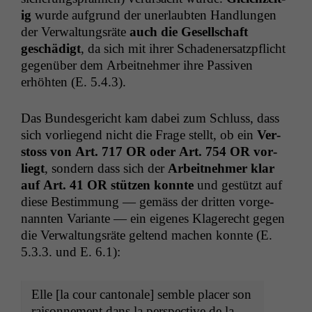
ig
wurde auf­grund der uner­laubten Hand­lun­gen
der Ver­wal­tungsräte
auch die Gesellschaft
geschädigt
, da sich mit ihrer Schaden­er­satzpflicht
gegenüber dem Arbeit­nehmer ihre Pas­siv­en
erhöht­en (E. 5.4.3).
Das Bun­des­gericht kam dabei zum Schluss, dass
sich vor­liegend nicht die Frage stellt, ob ein
Ver­
stoss von Art. 717
OR
oder Art. 754
OR
vor­
liegt
, son­dern dass sich der
Arbeit­nehmer klar
auf Art. 41
OR
stützen kon­nte
und gestützt auf
diese Bes­tim­mung — gemäss der drit­ten vor­ge­
nan­nten Vari­ante — ein eigenes Klagerecht gegen
die Ver­wal­tungsräte gel­tend machen kon­nte (E.
5.3.3. und E. 6.1):
Elle [la cour can­tonale] sem­ble plac­er son
raison­nement dans la per­spec­tive de la