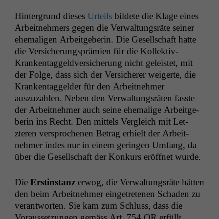
Hin­ter­grund dieses
Urteils
bildete die Klage eines
Arbeit­nehmers gegen die Ver­wal­tungsräte sein­er
ehe­ma­li­gen Arbeit­ge­berin. Die Gesellschaft hat­te
die Ver­sicherung­sprämien für die Kollek­tiv-
Kranken­taggeld­ver­sicherung nicht geleis­tet, mit
der Folge, dass sich der Ver­sicher­er weigerte, die
Kranken­taggelder für den Arbeit­nehmer
auszuzahlen. Neben den Ver­wal­tungsräten fasste
der Arbeit­nehmer auch seine ehe­ma­lige Arbeit­ge­
berin ins Recht. Den mit­tels Ver­gle­ich mit Let­
zteren ver­sproch­enen Betrag erhielt der Arbeit­
nehmer indes nur in einem gerin­gen Umfang, da
über die Gesellschaft der Konkurs eröffnet wurde.
Die
Erstin­stanz
erwog, die Ver­wal­tungsräte hät­ten
den beim Arbeit­nehmer einge­trete­nen Schaden zu
ver­ant­worten. Sie kam zum Schluss, dass die
Voraus­set­zun­gen gemäss Art. 754
OR
erfüllt