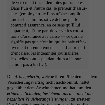
de verse­ment des indem­nités jour­nal­ières.
Dans l’un et l’autre cas, le pre­neur d’as­sur­
ance (employeur de l’as­suré) accom­plit
une tâche admin­is­tra­tive définie par le
con­trat d’as­sur­ance, en ce sens qu’il lui
appar­tient, d’une part de vers­er les coti­sa­
tions d’as­sur­ance à la caisse — ce qui ne
sig­ni­fie pas que c’est lui qui les paie effec­
tive­ment ou entière­ment — et d’autre part
d’en­caiss­er les indem­nités jour­nal­ières,
lesquelles sont cepen­dant dues à l’as­suré,
et non pas à lui (…).
Die
Arbeit­ge­berin
, welche ihren Pflicht­en aus dem
Ver­sicherungsver­trag nicht nachkommt, haftet
gegenüber dem Arbeit­nehmer und hat ihm den
erlit­te­nen Schaden, beste­hend aus den nicht aus­
bezahlten Ver­sicherungsleis­tun­gen
, zu erset­zen.
Der Arbeit­nehmer fasste denn auch im vor­liegen­