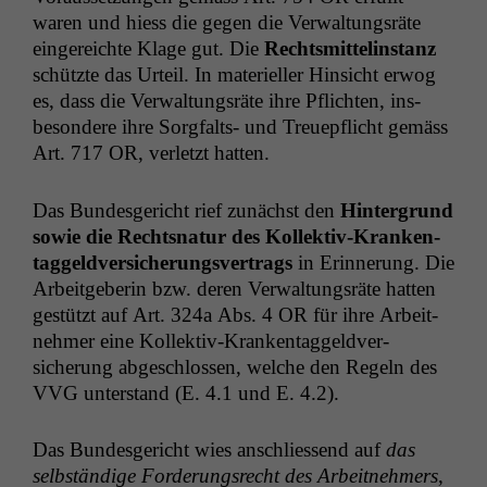
waren und hiess die gegen die Ver­wal­tungsräte
ein­gere­ichte Klage gut. Die
Rechtsmit­telin­stanz
schützte das Urteil. In materieller Hin­sicht erwog
es, dass die Ver­wal­tungsräte ihre Pflicht­en, ins­
beson­dere ihre Sorgfalts- und Treuepflicht gemäss
Art. 717
OR
, ver­let­zt hatten.
Das Bun­des­gericht rief zunächst den
Hin­ter­grund
sowie die Recht­snatur des Kollek­tiv-Kranken­
taggeld­ver­sicherungsver­trags
in Erin­nerung. Die
Arbeit­ge­berin bzw. deren Ver­wal­tungsräte hat­ten
gestützt auf Art. 324a Abs. 4
OR
für ihre Arbeit­
nehmer eine Kollek­tiv-Kranken­taggeld­ver­
sicherung abgeschlossen, welche den Regeln des
VVG
unter­stand (E. 4.1 und E. 4.2).
Das Bun­des­gericht wies anschliessend auf
das
selb­ständi­ge Forderungsrecht des Arbeit­nehmers
,