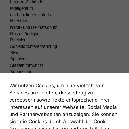
Luxram-Gebäude
Miteigentum
nachehelicher Unterhalt
Nachfrist
Natur- und Heimatschutz
Notzuständigkeit
Revision
Schiedsrichterernennung
SFV
Spanien
Staatenimmunität
Submission
Submissionsrecht
Teilungsklage
Wir nutzen Cookies, um eine Vielzahl von
Venezuela
Services anzubieten, diese stetig zu
VRK
verbessern sowie Texte entsprechend Ihrer
Wiederherstellungsanordnung
Interessen auf unserer Webseite, Social Media
Zivilprozessordnung
und Partnerwebseiten anzuzeigen. Sie können
ZPO
sich die Cookies durch Auswahl der Cookie-
Zustellfiktion
Gruppen anzeigen lassen und durch Setzen
Zuständigkeit