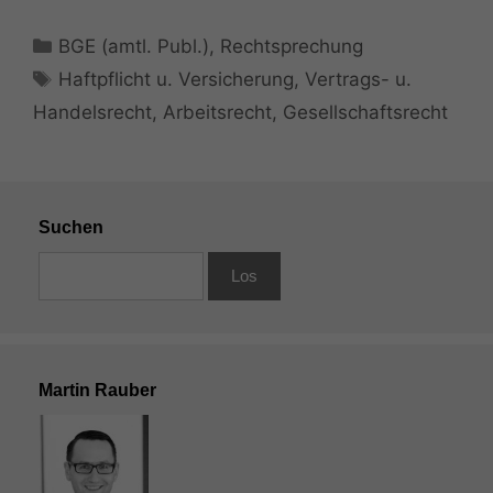
Cookies sind
nicht
Kategorien
BGE (amtl. Publ.)
,
Rechtsprechung
optional, es
braucht sie,
Schlagwörter
Haftpflicht u. Versicherung
,
Vertrags- u.
damit die
Handelsrecht
,
Arbeitsrecht
,
Gesellschaftsrecht
Website
korrekt
angezeigt
werden kann.
Suchen
Statistiken
Um unsere
Website zu
verbessern,
zeichnen
wir
anonyme
Martin Rauber
statistische
Daten auf.