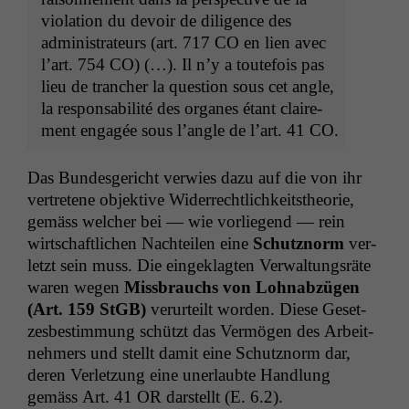
vio­la­tion du devoir de dili­gence des
admin­is­tra­teurs (art. 717
CO
en lien avec
l’art. 754
CO
) (…). Il n’y a toute­fois pas
lieu de tranch­er la ques­tion sous cet angle,
la respon­s­abil­ité des organes étant claire­
ment engagée sous l’an­gle de l’art. 41
CO
.
Das Bun­des­gericht ver­wies dazu auf die von ihr
vertretene objek­tive Wider­rechtlichkeit­s­the­o­rie,
gemäss welch­er bei — wie vor­liegend — rein
wirtschaftlichen Nachteilen eine
Schutznorm
ver­
let­zt sein muss. Die eingeklagten Ver­wal­tungsräte
waren wegen
Miss­brauchs von Lohn­abzü­gen
(Art. 159 StGB)
verurteilt wor­den. Diese Geset­
zes­bes­tim­mung schützt das Ver­mö­gen des Arbeit­
nehmers und stellt damit eine Schutznorm dar,
Notwendige
deren Ver­let­zung eine uner­laubte Hand­lung
Cookies
Diese
gemäss Art. 41
OR
darstellt (E. 6.2).