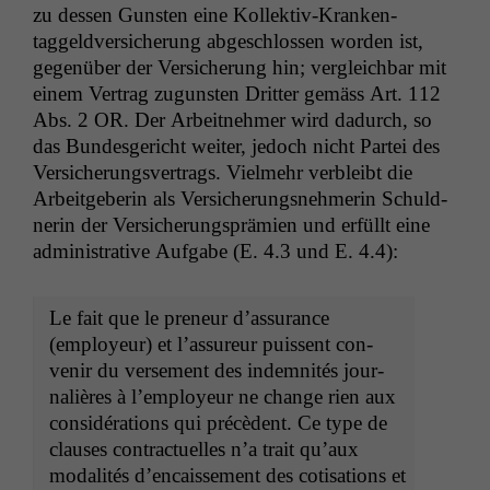
zu dessen Gun­sten eine Kollek­tiv-Kranken­
taggeld­ver­sicherung abgeschlossen wor­den ist,
gegenüber der Ver­sicherung hin; ver­gle­ich­bar mit
einem Ver­trag zugun­sten Drit­ter gemäss Art. 112
Abs. 2
OR
. Der Arbeit­nehmer wird dadurch, so
das Bun­des­gericht weit­er, jedoch nicht Partei des
Ver­sicherungsver­trags. Vielmehr verbleibt die
Arbeit­ge­berin als Ver­sicherungsnehmerin Schuld­
ner­in der Ver­sicherung­sprämien und erfüllt eine
admin­is­tra­tive Auf­gabe (E. 4.3 und E. 4.4):
Le fait que le pre­neur d’as­sur­ance
(employeur) et l’as­sureur puis­sent con­
venir du verse­ment des indem­nités jour­
nal­ières à l’em­ployeur ne change rien aux
con­sid­éra­tions qui précè­dent. Ce type de
claus­es con­tractuelles n’a trait qu’aux
modal­ités d’en­caisse­ment des coti­sa­tions et