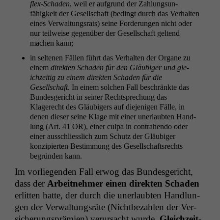
flex-Schaden
, weil er auf­grund der Zahlung­sun­
fähigkeit der Gesellschaft (bed­ingt durch das Ver­hal­ten
eines Ver­wal­tungsrats) seine Forderun­gen nicht oder
nur teil­weise gegenüber der Gesellschaft gel­tend
machen kann;
in sel­te­nen Fällen führt das Ver­hal­ten der Organe zu
einem
direk­ten Schaden für den Gläu­biger und gle­
ichzeit­ig zu einem direk­ten Schaden für die
Gesellschaft
. In einem solchen Fall beschränk­te das
Bun­des­gericht in sein­er Recht­sprechung das
Klagerecht des Gläu­bigers auf diejeni­gen Fälle, in
denen dieser seine Klage mit ein­er uner­laubten Hand­
lung (Art. 41
OR
), ein­er cul­pa in con­tra­hen­do oder
ein­er auss­chliesslich zum Schutz der Gläu­biger
konzip­ierten Bes­tim­mung des Gesellschaft­srechts
begrün­den kann.
Im vor­liegen­den Fall erwog das Bun­des­gericht,
dass der
Arbeit­nehmer einen direk­ten Schaden
erlit­ten hat­te, der durch die uner­laubten Hand­lun­
gen der Ver­wal­tungsräte (Nicht­bezahlen der Ver­
sicherung­sprämien) verur­sacht wurde.
Gle­ichzeit­