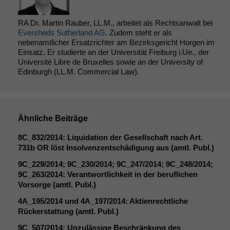
Funktionalität
Einige
RA Dr. Martin Rauber, LL.M., arbeitet als Rechtsanwalt bei
Funktionen auf
Eversheds Sutherland AG
. Zudem steht er als
dieser Website
nebenamtlicher Ersatzrichter am Bezirksgericht Horgen im
sind optional.
Einsatz. Er studierte an der Universität Freiburg i.Ue., der
Wenn Sie
Université Libre de Bruxelles sowie an der University of
diese Option
Edinburgh (LL.M. Commercial Law).
deaktivieren,
kann die
Website nicht
zu 100%
Ähnliche Beiträge
funktionieren.
8C_832
/2014: Liquidation der Gesellschaft nach Art.
731b
OR
löst Insolvenzentschädigung aus (amtl. Publ.)
Marketing
9C_229
/2014;
9C_230
/2014;
9C_247
/2014;
9C_248
/2014;
Wir speichern
9C_263
/2014: Verantwortlichkeit in der beruflichen
anonyme Daten ab,
Vorsorge (amtl. Publ.)
um interne
marketingtechnische
4A_195
/2014 und
4A_197
/2014: Aktienrechtliche
Auswertungen
Rückerstattung (amtl. Publ.)
durchführen zu
können. Diese helfen
9C_507
/2014: Unzulässige Beschränkung des