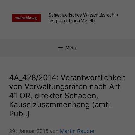
Zum
Inhalt
Schweizerisches Wirtschaftsrecht •
springen
hrsg. von Juana Vasella
Menü
4A_428
/2014: Verantwortlichkeit
von Verwaltungsräten nach Art.
41
OR
, direkter Schaden,
Kauselzusammenhang (amtl.
Publ.)
29. Januar 2015
von
Martin Rauber