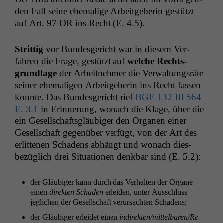
den Fall seine ehe­ma­lige Arbeit­ge­berin gestützt
auf Art. 97
OR
ins Recht (E. 4.5).
Strit­tig
vor Bun­des­gericht war in diesem Ver­
fahren die Frage, gestützt auf
welche Rechts­
grund­lage
der Arbeit­nehmer die Ver­wal­tungsräte
sein­er ehe­ma­li­gen Arbeit­ge­berin ins Recht fassen
kon­nte. Das Bun­des­gericht rief
BGE
132
III
564
E. 3.1
in Erin­nerung, wonach die Klage, über die
ein Gesellschafts­gläu­biger den Orga­nen ein­er
Gesellschaft gegenüber ver­fügt, von der Art des
erlit­te­nen Schadens abhängt und wonach dies­
bezüglich drei Sit­u­a­tio­nen denkbar sind (E. 5.2):
der Gläu­biger kann durch das Ver­hal­ten der Organe
einen
direk­ten Schaden
erlei­den, unter Auss­chluss
jeglichen der Gesellschaft verur­sacht­en Schadens;
der Gläu­biger erlei­det einen
indi­rek­ten/mit­tel­baren/Re­