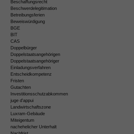
Beschaffungsrecht
Funktionen auf
Beschwerdelegitimation
dieser Website
Betreibungsferien
sind optional.
Beweiswürdigung
Wenn Sie
BGE
diese Option
BIT
deaktivieren,
kann die
CAS
Website nicht
Doppelbürger
zu 100%
Doppelstaatsangehörigen
funktionieren.
Doppelstaatsangehöriger
Einladungsverfahren
Entscheidkompetenz
Marketing
Fristen
Wir speichern
Gutachten
anonyme Daten ab,
Investitionsschutzabkommen
um interne
juge d'appui
marketingtechnische
Landwirtschaftszone
Auswertungen
Luxram-Gebäude
durchführen zu
Miteigentum
können. Diese helfen
nachehelicher Unterhalt
uns, unsere Website
zu verbessern.
Nachfrist