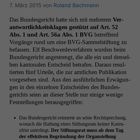
7. März 2015
von
Roland Bachmann
Das Bun­des­gericht hat­te sich mit mehreren
Ver­
ant­wortlichkeit­skla­gen gestützt
auf Art. 52
Abs. 1 und Art. 56a Abs. 1
BVG
betr­e­f­fend
Vorgänge rund um eine BVG-Sam­mel­s­tiftung zu
befassen. Elf Beschw­erde­v­er­fahren wur­den beim
Bun­des­gericht angestrengt, die alle ein und densel­
ben kan­tonalen Entscheid betrafen. Daraus resul­
tierten fünf Urteile, die zur amtlichen Pub­lika­tion
vorge­se­hen sind. Aus den aus­führlichen Erwä­gun­
gen in den einzel­nen Entschei­den des Bun­des­
gerichts seien an dieser Stelle nur einige wenige
Fest­stel­lun­gen herausgegriffen:
Das Bun­des­gericht erin­nerte an seine Recht­sprechung,
wonach die Haf­tung eines Stiftungsrats kein­er Karen­
zfrist unter­liegt.
Der Stiftungsrat muss ab dem Tag
der effek­tiv­en Begrün­dung der Organstel­lung