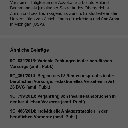
Vor seiner Tätigkeit in der Advokatur arbeitete Roland
Bachmann als juristischer Sekretär des Obergerichts
Zürich und des Bezirksgerichts Zürich. Er studierte an den
Universitäten von Zürich, Tours (Frankreich) und Ann Arbor
in Michigan (USA).
Ähnliche Beiträge
9C_832
/2013: Variable Zahlungen in der beruflichen
Vorsorge (amtl. Publ.)
9C_351
/2014: Beginn des IV-Rentenanspruchs in der
beruflichen Vorsorge; redaktionelles Versehen in Art.
26
BVG
(amtl. Publ.)
9C_799
/2013: Verjährung von Invalidenansprüchen in
Notwendige
der beruflichen Vorsorge (amtl. Publ.)
Cookies
9C_486
/2014: Individuelle Anlagestrategien in der
Diese
beruflichen Vorsorge (amtl. Publ.)
Cookies sind
nicht