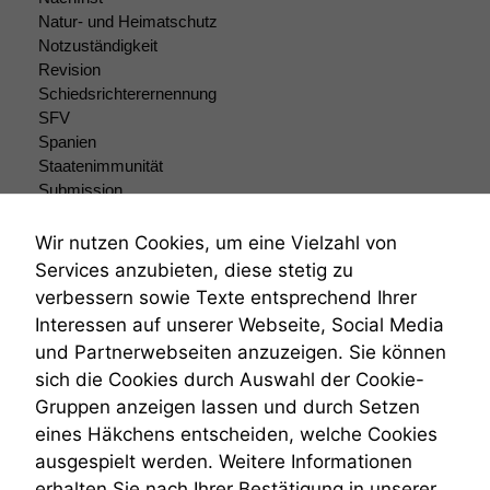
Natur- und Heimatschutz
Notzuständigkeit
Revision
Schiedsrichterernennung
SFV
Spanien
Staatenimmunität
Submission
Submissionsrecht
Teilungsklage
Wir nutzen Cookies, um eine Vielzahl von
Venezuela
Services anzubieten, diese stetig zu
VRK
verbessern sowie Texte entsprechend Ihrer
Wiederherstellungsanordnung
Interessen auf unserer Webseite, Social Media
Zivilprozessordnung
und Partnerwebseiten anzuzeigen. Sie können
ZPO
sich die Cookies durch Auswahl der Cookie-
Zustellfiktion
Gruppen anzeigen lassen und durch Setzen
Zuständigkeit
Öffentliches Personalrecht
eines Häkchens entscheiden, welche Cookies
Öffentlichkeitsprinzip
ausgespielt werden. Weitere Informationen
erhalten Sie nach Ihrer Bestätigung in unserer