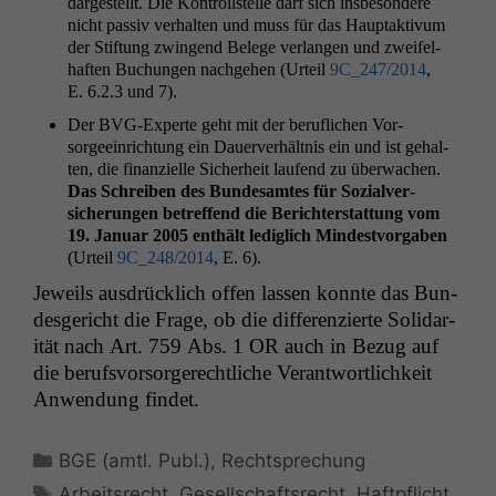
dargestellt. Die Kon­troll­stelle darf sich ins­beson­dere
nicht pas­siv ver­hal­ten und muss für das Haup­tak­tivum
der Stiftung zwin­gend Belege ver­lan­gen und zweifel­
haften Buchun­gen nachge­hen (Urteil
9C_247
/2014
,
E. 6.2.3 und 7).
Der BVG-Experte geht mit der beru­flichen Vor­
sorgeein­rich­tung ein Dauerver­hält­nis ein und ist gehal­
ten, die finanzielle Sicher­heit laufend zu überwachen.
Das Schreiben des Bun­de­samtes für Sozialver­
sicherun­gen betr­e­f­fend die Berichter­stat­tung vom
19. Jan­u­ar 2005 enthält lediglich Min­destvor­gaben
(Urteil
9C_248
/2014
, E. 6).
Jew­eils aus­drück­lich offen lassen kon­nte das Bun­
des­gericht die Frage, ob die dif­feren­zierte Sol­i­dar­
ität nach Art. 759 Abs. 1
OR
auch in Bezug auf
die berufsvor­sorg­erechtliche Ver­ant­wortlichkeit
Anwen­dung findet.
Kategorien
BGE (amtl. Publ.)
,
Rechtsprechung
Schlagwörter
Arbeitsrecht
,
Gesellschaftsrecht
,
Haftpflicht