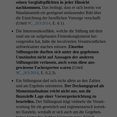
seinen Sorgfalt­spflicht­en in jed­er Hin­sicht
nachkom­men.
Das bed­ingt, dass er sich bere­its vor
Man­dat­santritt ein genü­gend umfassendes Bild über
die Ein­rich­tung der beru­flichen Vor­sorge ver­schafft
(Urteil
9C_263
/2014
, E. 6.1).
Die Inter­essenkon­flik­te, welche die Stiftung mit dem
rund um sie aufge­baut­en Fir­menkon­glom­er­at her­
vorgerufen hat, hätte die involvierten Ver­ant­wortlichen
aufmerk­samer machen müssen.
Einzelne
Stiftungsräte durften sich unter den gegebe­nen
Umstän­den nicht auf Aus­sagen der anderen
Stiftungsräte ver­lassen, auch wenn diese aus­
gewiesene Fach­ex­perten waren
(Urteil
9C_263
/2014
, E. 6.2.3).
Ein Stiftungsrat darf sich nicht allein an den Zahlen
und am Ergeb­nis ori­en­tieren.
Der Deck­ungs­grad als
Momen­tauf­nahme reicht nicht aus, um die
finanzielle Lage ein­er Vor­sorgeein­rich­tung zu
beurteilen.
Der Stiftungsrat trägt vielmehr die Ver­ant­
wor­tung für ein geset­zlich und regle­men­tarisch kor­rek­
tes Han­deln, weshalb er sich auch um die Gegeben­