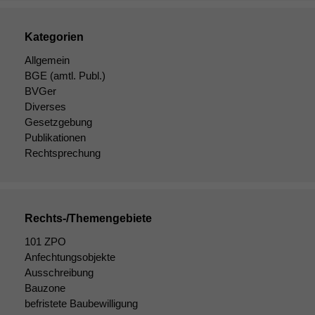
optional, es
braucht sie,
damit die
Kategorien
Website
Allgemein
korrekt
angezeigt
BGE
(amtl. Publ.)
werden kann.
BVGer
Diverses
Gesetzgebung
Statistiken
Publikationen
Um unsere
Rechtsprechung
Website zu
verbessern,
zeichnen
wir
Rechts-/Themengebiete
anonyme
statistische
101 ZPO
Daten auf.
Anfechtungsobjekte
Ausschreibung
Bauzone
Funktionalität
befristete Baubewilligung
Einige