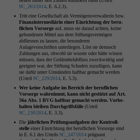
heit­en hin­ter den Zahlen küm­mern muss (Urteil
9C_263
/2014
, E. 6.2.3).
Tritt eine Gesellschaft als Ver­mö­gensver­wal­terin bzw.
Finanz­in­ter­mediärin ein­er Ein­rich­tung der beru­
flichen Vor­sorge
auf, muss sie darauf acht­en, keine
gebun­de­nen Mit­tel aus dem Stiftungsver­mö­gen
abfliessen zu lassen, die beson­deren
Anlagevorschriften unter­liegen. Löst sie den­noch
Zahlun­gen aus, obwohl sie wusste oder hätte wis­sen
müssen, dass der Geld­mit­te­labfluss zweck­widrig und
geeignet war, der Stiftung Schaden zuzufü­gen, kann
sie dafür unter Umstän­den haft­bar gemacht wer­den
(Urteil
9C_229
/2014
, E. 5.3).
Wer keine Auf­gabe im Bere­ich der beru­flichen
Vor­sorge wahrn­immt, kann nicht gestützt auf Art.
56a Abs. 1
BVG
haft­bar gemacht wer­den. Vor­be­
hal­ten bleiben Durch­griffs­fälle
(Urteil
9C_230
/2014
, E. 3.3).
Die
jährlichen Prü­fungsauf­gaben der Kon­troll­
stelle
ein­er Ein­rich­tung der beru­flichen Vor­sorge sind
in E. 6.1 des Urteils
9C_247
/2014
präg­nant