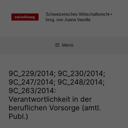
Zum
Inhalt
Schweizerisches Wirtschaftsrecht •
springen
hrsg. von Juana Vasella
Menü
9C_229
/2014;
9C_230
/2014;
9C_247
/2014;
9C_248
/2014;
9C_263
/2014:
Verantwortlichkeit in der
beruflichen Vorsorge (amtl.
Publ.)