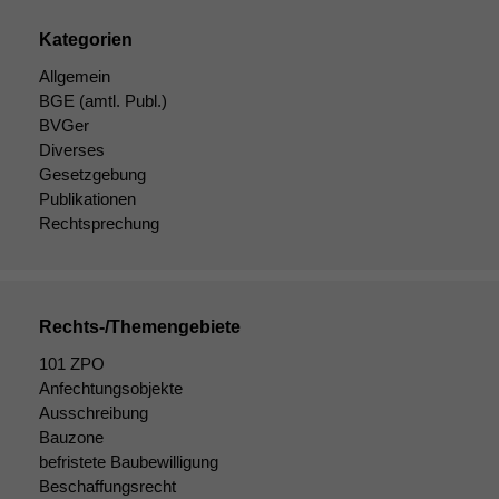
Kategorien
Allgemein
BGE
(amtl. Publ.)
BVGer
Notwendige
Diverses
Cookies
Gesetzgebung
Diese
Publikationen
Cookies sind
Rechtsprechung
nicht
optional, es
braucht sie,
damit die
Website
Rechts-/Themengebiete
korrekt
angezeigt
101 ZPO
werden kann.
Anfechtungsobjekte
Ausschreibung
Bauzone
Statistiken
befristete Baubewilligung
Um unsere
Beschaffungsrecht