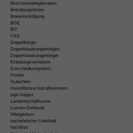
Website zu
Beschwerdelegitimation
verbessern,
Betreibungsferien
zeichnen
Beweiswürdigung
wir
BGE
anonyme
BIT
statistische
CAS
Daten auf.
Doppelbürger
Doppelstaatsangehörigen
Doppelstaatsangehöriger
Funktionalität
Einladungsverfahren
Einige
Entscheidkompetenz
Funktionen auf
dieser Website
Fristen
sind optional.
Gutachten
Wenn Sie
Investitionsschutzabkommen
diese Option
juge d'appui
deaktivieren,
Landwirtschaftszone
kann die
Luxram-Gebäude
Website nicht
Miteigentum
zu 100%
nachehelicher Unterhalt
funktionieren.
Nachfrist