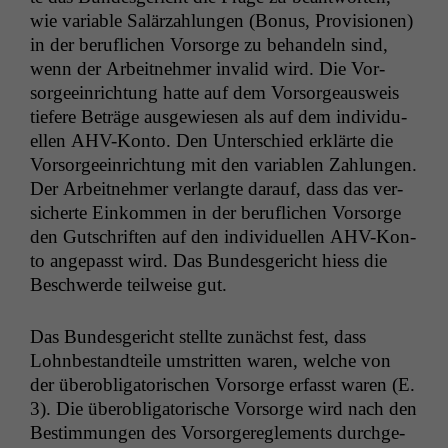
wie vari­able Salärzahlun­gen (Bonus, Pro­vi­sio­nen)
in der beru­flichen Vor­sorge zu behan­deln sind,
wenn der Arbeit­nehmer invalid wird. Die Vor­
sorgeein­rich­tung hat­te auf dem Vor­sorgeausweis
tief­ere Beträge aus­gewiesen als auf dem indi­vidu­
ellen AHV-Kon­to. Den Unter­schied erk­lärte die
Vor­sorgeein­rich­tung mit den vari­ablen Zahlun­gen.
Der Arbeit­nehmer ver­langte darauf, dass das ver­
sicherte Einkom­men in der beru­flichen Vor­sorge
den Gutschriften auf den indi­vidu­ellen AHV-Kon­
to angepasst wird. Das Bun­des­gericht hiess die
Beschw­erde teil­weise gut.
Das Bun­des­gericht stellte zunächst fest, dass
Lohnbe­standteile umstrit­ten waren, welche von
der über­ob­lig­a­torischen Vor­sorge erfasst waren (E.
3). Die über­ob­lig­a­torische Vor­sorge wird nach den
Bes­tim­mungen des Vor­sorg­ere­gle­ments durchge­