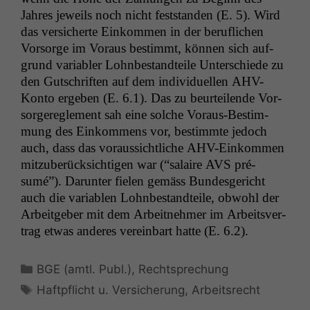
Jahres jew­eils noch nicht fest­standen (E. 5). Wird
das ver­sicherte Einkom­men in der beru­flichen
Vor­sorge im Voraus bes­timmt, kön­nen sich auf­
grund vari­abler Lohnbe­standteile Unter­schiede zu
den Gutschriften auf dem indi­vidu­ellen AHV-
Kon­to ergeben (E. 6.1). Das zu beurteilende Vor­
sorg­ere­gle­ment sah eine solche Voraus-Bes­tim­
mung des Einkom­mens vor, bes­timmte jedoch
auch, dass das voraus­sichtliche AHV-Einkom­men
mitzu­berück­sichti­gen war (“salaire
AVS
pré­
sumé”). Darunter fie­len gemäss Bun­des­gericht
auch die vari­ablen Lohnbe­standteile, obwohl der
Arbeit­ge­ber mit dem Arbeit­nehmer im Arbeitsver­
trag etwas anderes vere­in­bart hat­te (E. 6.2).
Kategorien
BGE (amtl. Publ.)
,
Rechtsprechung
Schlagwörter
Haftpflicht u. Versicherung
,
Arbeitsrecht