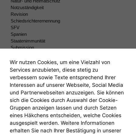
Natur- und Heimatschutz
Notzuständigkeit
Marketing
Revision
Wir speichern
Schiedsrichterernennung
anonyme Daten ab,
SFV
um interne
Spanien
marketingtechnische
Auswertungen
Staatenimmunität
durchführen zu
Submission
können. Diese helfen
Submissionsrecht
uns, unsere Website
Teilungsklage
Wir nutzen Cookies, um eine Vielzahl von
zu verbessern.
Venezuela
Services anzubieten, diese stetig zu
VRK
verbessern sowie Texte entsprechend Ihrer
Wiederherstellungsanordnung
Interessen auf unserer Webseite, Social Media
Zivilprozessordnung
und Partnerwebseiten anzuzeigen. Sie können
ZPO
sich die Cookies durch Auswahl der Cookie-
Zustellfiktion
Gruppen anzeigen lassen und durch Setzen
Zuständigkeit
Öffentliches Personalrecht
eines Häkchens entscheiden, welche Cookies
Öffentlichkeitsprinzip
ausgespielt werden. Weitere Informationen
erhalten Sie nach Ihrer Bestätigung in unserer