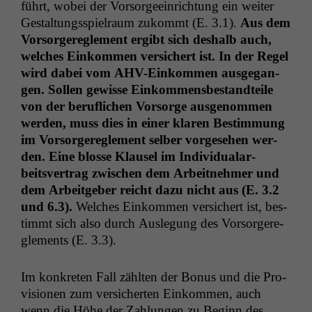
führt, wobei der Vor­sorgeein­rich­tung ein weit­er
Gestal­tungsspiel­raum zukommt (E. 3.1).
Aus dem
Vor­sorg­ere­gle­ment ergibt sich deshalb auch,
welch­es Einkom­men ver­sichert ist. In der Regel
wird dabei vom AHV-Einkom­men aus­ge­gan­
gen. Sollen gewisse Einkom­mens­be­standteile
von der beru­flichen Vor­sorge ausgenom­men
wer­den, muss dies in ein­er klaren Bes­tim­mung
im Vor­sorg­ere­gle­ment sel­ber vorge­se­hen wer­
den. Eine blosse Klausel im Indi­vid­u­alar­
beitsver­trag zwis­chen dem Arbeit­nehmer und
dem Arbeit­ge­ber reicht dazu nicht aus (E. 3.2
und 6.3).
Welch­es Einkom­men ver­sichert ist, bes­
timmt sich also durch Ausle­gung des Vor­sorg­ere­
gle­ments (E. 3.3).
Im konkreten Fall zählten der Bonus und die Pro­
vi­sio­nen zum ver­sicherten Einkom­men, auch
wenn die Höhe der Zahlun­gen zu Beginn des