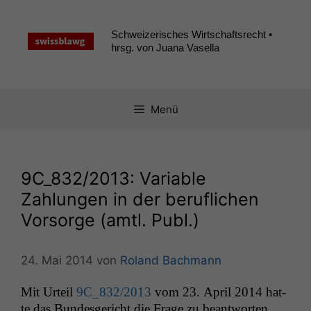
Zum
Inhalt
Schweizerisches Wirtschaftsrecht •
springen
hrsg. von Juana Vasella
Menü
9C_832
/2013: Variable
Zahlungen in der beruflichen
Vorsorge (amtl. Publ.)
24. Mai 2014
von
Roland Bachmann
Mit Urteil
9C_832
/2013
vom 23. April 2014 hat­
te das Bun­des­gericht die Frage zu beant­worten,