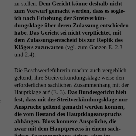
zu stellen.
Dem Gericht könne deshalb nicht
zum Vor­wurf gemacht wer­den, dass es sogle­
ich nach Erhe­bung der Stre­itverkün­
dungsklage über deren Zulas­sung entsch­ieden
habe. Das Gericht sei nicht verpflichtet, mit
dem Zulas­sungsentscheid bis zur Rep­lik des
Klägers zuzuwarten
(vgl. zum Ganzen E. 2.3
und 2.4).
Die Beschw­erde­führerin machte auch verge­blich
gel­tend, ihre Stre­itverkün­dungsklage weise den
erforder­lichen sach­lichen Zusam­men­hang mit der
Haup­tk­lage auf (E. 3).
Das Bun­des­gericht hielt
fest, dass mit der Stre­itverkün­dungsklage nur
t
Ansprüche gel­tend gemacht wer­den kön­nen,
die vom Bestand des Haup­tk­lageanspruchs
abhän­gen. Bloss kon­nexe Ansprüche, die
zwar mit dem Haupt­prozess in einem sach­
lichen Zusam­men­hang ste­hen, aber im