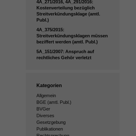
4A_271
/2016,
4A_291
/2016:
Kostenverteilung bezüglich
Streitverkündungsklage (amtl.
Publ.)
4A_375
/2015:
Streitverkündungsklagen müssen
beziffert werden (amtl. Publ.)
5A_151
/2007: Anspruch auf
rechtliches Gehör verletzt
Kategorien
Allgemein
BGE
(amtl. Publ.)
BVGer
Diverses
Gesetzgebung
Publikationen
Rechtsprechung