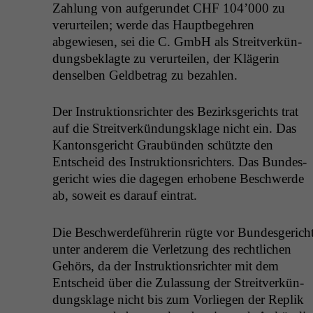
Zahlung von aufgerun­det
CHF
104’000 zu
verurteilen; werde das Haupt­begehren
abgewiesen, sei die C. GmbH als Stre­itverkün­
dungs­beklagte zu verurteilen, der Klägerin
densel­ben Geld­be­trag zu bezahlen.
Der Instruk­tion­srichter des Bezirks­gerichts trat
auf die Stre­itverkün­dungsklage nicht ein. Das
Kan­ton­s­gericht Graubün­den schützte den
Entscheid des Instruk­tion­srichters. Das Bun­des­
gericht wies die dage­gen erhobene Beschw­erde
ab, soweit es darauf eintrat.
Die Beschw­erde­führerin rügte vor Bun­des­gerich
unter anderem die Ver­let­zung des rechtlichen
Gehörs, da der Instruk­tion­srichter mit dem
Entscheid über die Zulas­sung der Stre­itverkün­
dungsklage nicht bis zum Vor­liegen der Rep­lik