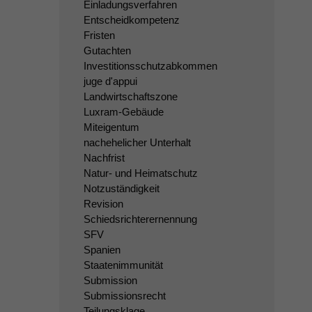
Einladungsverfahren
Entscheidkompetenz
Fristen
Gutachten
Investitionsschutzabkommen
juge d'appui
Landwirtschaftszone
Luxram-Gebäude
Miteigentum
nachehelicher Unterhalt
Nachfrist
Natur- und Heimatschutz
Notzuständigkeit
Revision
Schiedsrichterernennung
SFV
Spanien
Staatenimmunität
Submission
Submissionsrecht
Teilungsklage