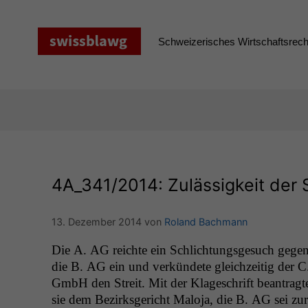
Zum
Inhalt
springen
Schweizerisches Wirtschaftsrecht
4A_341
/2014: Zulässigkeit der
13. Dezember 2014
von
Roland Bachmann
Die A.
AG
reichte ein Schlich­tungs­ge­such gege
die B.
AG
ein und verkün­dete gle­ichzeit­ig der C
GmbH den Stre­it. Mit der Klageschrift beantragt
sie dem Bezirks­gericht Mal­o­ja, die B.
AG
sei zur