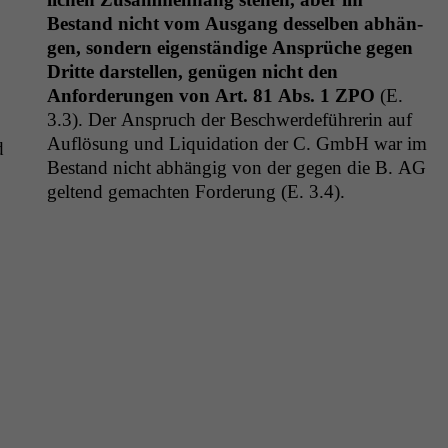
Bestand nicht vom Aus­gang des­sel­ben abhän­
gen, son­dern eigen­ständi­ge Ansprüche gegen
Dritte darstellen, genü­gen nicht den
Anforderun­gen von Art. 81 Abs. 1
ZPO
(E.
3.3). Der Anspruch der Beschw­erde­führerin auf
Auflö­sung und Liq­ui­da­tion der C. GmbH war im
d
Bestand nicht abhängig von der gegen die B.
AG
gel­tend gemacht­en Forderung (E. 3.4).