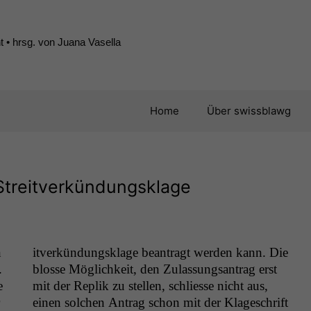
 • hrsg. von Juana Vasella
Home
Über swissblawg
 Streitverkündungsklage
n
itverkün­dungsklage beantragt wer­den kann. Die
.
blosse Möglichkeit, den Zulas­sungsantrag erst
e
mit der Rep­lik zu stellen, schliesse nicht aus,
einen solchen Antrag schon mit der Klageschrift