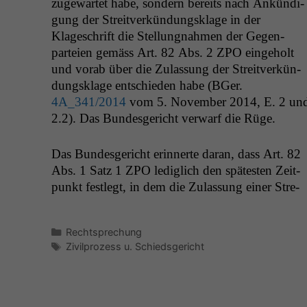
zuge­wartet habe, son­dern bere­its nach Ankündi­
gung der Stre­itverkün­dungsklage in der
Klageschrift die Stel­lung­nah­men der Gegen­
parteien gemäss Art. 82 Abs. 2
ZPO
einge­holt
und vor­ab über die Zulas­sung der Stre­itverkün­
dungsklage entsch­ieden habe (BGer.
4A_341
/2014
vom 5. Novem­ber 2014, E. 2 un
2.2). Das Bun­des­gericht ver­warf die Rüge.
Das Bun­des­gericht erin­nerte daran, dass Art. 82
Abs. 1 Satz 1
ZPO
lediglich den spätesten Zeit­
punkt fes­tlegt, in dem die Zulas­sung ein­er Stre­
Kategorien
Rechtsprechung
Schlagwörter
Zivilprozess u. Schiedsgericht