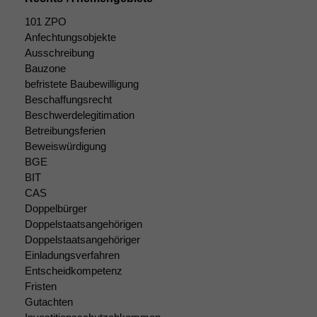
101 ZPO
Statistiken
Anfechtungsobjekte
Um unsere
Ausschreibung
Website zu
Bauzone
verbessern,
befristete Baubewilligung
zeichnen
wir
Beschaffungsrecht
anonyme
Beschwerdelegitimation
statistische
Betreibungsferien
Daten auf.
Beweiswürdigung
BGE
BIT
Funktionalität
CAS
Einige
Doppelbürger
Funktionen auf
Doppelstaatsangehörigen
dieser Website
Doppelstaatsangehöriger
sind optional.
Einladungsverfahren
Wenn Sie
Entscheidkompetenz
diese Option
Fristen
deaktivieren,
Gutachten
kann die