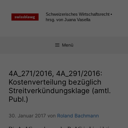
Zum
Inhalt
Schweizerisches Wirtschaftsrecht •
springen
hrsg. von Juana Vasella
Menü
4A_271
/2016,
4A_291
/2016:
Kostenverteilung bezüglich
Streitverkündungsklage (amtl.
Publ.)
30. Januar 2017
von
Roland Bachmann