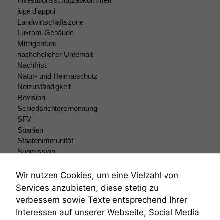
Website nicht
Investitionsschutzabkommen
zu 100%
juge d'appui
funktionieren.
Landwirtschaftszone
Luxram-Gebäude
Miteigentum
Marketing
nachehelicher Unterhalt
Wir speichern
Nachfrist
anonyme Daten ab,
Natur- und Heimatschutz
um interne
Notzuständigkeit
marketingtechnische
Revision
Auswertungen
Schiedsrichterernennung
durchführen zu
SFV
können. Diese helfen
Spanien
uns, unsere Website
Staatenimmunität
zu verbessern.
Submission
Submissionsrecht
Teilungsklage
Wir nutzen Cookies, um eine Vielzahl von
Venezuela
Services anzubieten, diese stetig zu
VRK
verbessern sowie Texte entsprechend Ihrer
Wiederherstellungsanordnung
Interessen auf unserer Webseite, Social Media
Zivilprozessordnung