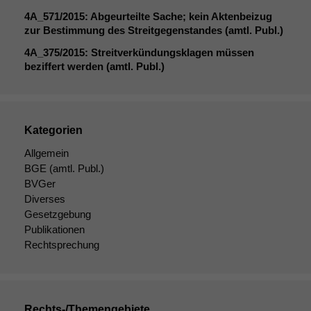
4A_571
/2015: Abgeurteilte Sache; kein Aktenbeizug
zur Bestimmung des Streitgegenstandes (amtl. Publ.)
4A_375
/2015: Streitverkündungsklagen müssen
beziffert werden (amtl. Publ.)
Kategorien
Notwendige
Cookies
Allgemein
Diese
BGE
(amtl. Publ.)
Cookies sind
BVGer
nicht
Diverses
optional, es
Gesetzgebung
braucht sie,
Publikationen
damit die
Rechtsprechung
Website
korrekt
angezeigt
werden kann.
Rechts-/Themengebiete