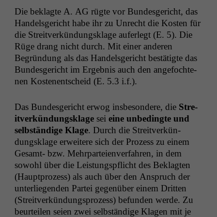
Die beklagte A.
AG
rügte vor Bun­des­gericht, das
Han­dels­gericht habe ihr zu Unrecht die Kosten für
die Stre­itverkün­dungsklage aufer­legt (E. 5). Die
Rüge drang nicht durch. Mit ein­er anderen
Begrün­dung als das Han­dels­gericht bestätigte das
Bun­des­gericht im Ergeb­nis auch den ange­focht­e­
nen Koste­nentscheid (E. 5.3 i.f.).
Das Bun­des­gericht erwog ins­beson­dere, die
Stre­
itverkün­dungsklage
sei
eine unbe­d­ingte und
selb­ständi­ge Klage
. Durch die Stre­itverkün­
dungsklage erweit­ere sich der Prozess zu einem
Gesamt- bzw. Mehrparteien­ver­fahren, in dem
sowohl über die Leis­tungspflicht des Beklagten
(Haupt­prozess) als auch über den Anspruch der
unter­liegen­den Partei gegenüber einem Drit­ten
(Stre­itverkün­dung­sprozess) befun­den werde. Zu
beurteilen seien zwei selb­ständi­ge Kla­gen mit je