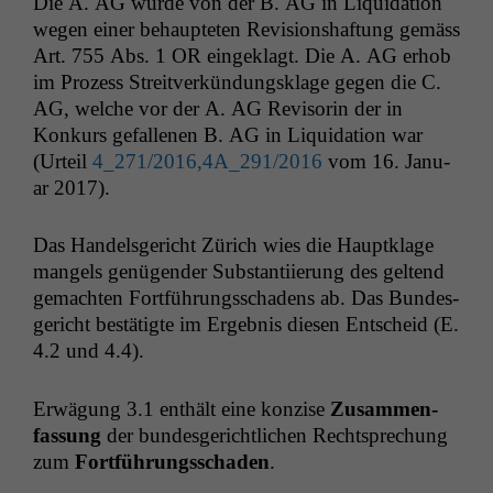
Die A.
AG
wurde von der B.
AG
in Liq­ui­da­tion
wegen ein­er behaupteten Revi­sion­shaf­tung gemäss
Art. 755 Abs. 1
OR
eingeklagt. Die A.
AG
erhob
im Prozess Stre­itverkün­dungsklage gegen die C.
AG
, welche vor der A.
AG
Revi­sorin der in
Konkurs gefal­l­enen B.
AG
in Liq­ui­da­tion war
(Urteil
4_271/2016,
4A_291
/2016
vom 16. Jan­u­
ar 2017).
Das Han­dels­gericht Zürich wies die Haup­tk­lage
man­gels genü­gen­der Sub­stan­ti­ierung des gel­tend
gemacht­en Fort­führungss­chadens ab. Das Bun­des­
gericht bestätigte im Ergeb­nis diesen Entscheid (E.
4.2 und 4.4).
Erwä­gung 3.1 enthält eine konzise
Zusam­men­
fas­sung
der bun­des­gerichtlichen Recht­sprechung
zum
Fort­führungss­chaden
.