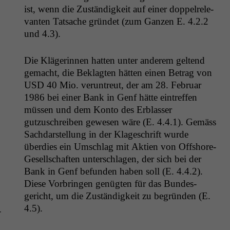
ist, wenn die Zuständigkeit auf ein­er dop­pel­rel­e­
van­ten Tat­sache grün­det (zum Ganzen E. 4.2.2
und 4.3).
Die Klägerin­nen hat­ten unter anderem gel­tend
gemacht, die Beklagten hät­ten einen Betrag von
USD
40 Mio. verun­treut, der am 28. Feb­ru­ar
1986 bei ein­er Bank in Genf hätte ein­tr­e­f­fen
müssen und dem Kon­to des Erblass­er
gutzuschreiben gewe­sen wäre (E. 4.4.1). Gemäss
Sach­darstel­lung in der Klageschrift wurde
überdies ein Umschlag mit Aktien von Off­shore-
Gesellschaften unter­schla­gen, der sich bei der
Bank in Genf befun­den haben soll (E. 4.4.2).
Diese Vor­brin­gen genügten für das Bun­des­
gericht, um die Zuständigkeit zu begrün­den (E.
4.5).
­