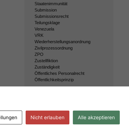
Staatenimmunität
Submission
Submissionsrecht
Teilungsklage
Venezuela
VRK
Wiederherstellungsanordnung
Zivilprozessordnung
ZPO
Zustellfiktion
Zuständigkeit
Öffentliches Personalrecht
Öffentlichkeitsprinzip
ellungen
Nicht erlauben
Alle akzeptieren