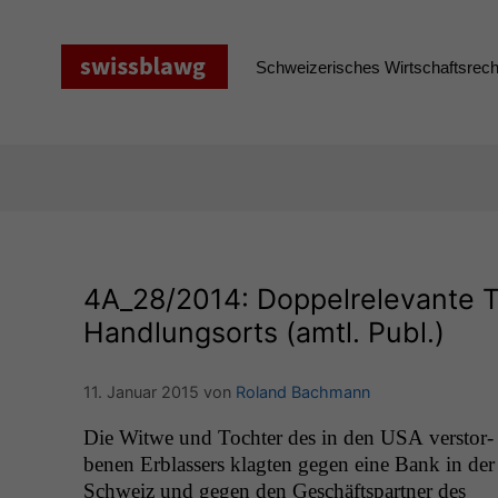
Zum
Inhalt
springen
Schweizerisches Wirtschaftsrecht
4A_28
/2014: Doppelrelevante 
Handlungsorts (amtl. Publ.)
11. Januar 2015
von
Roland Bachmann
Die Witwe und Tochter des in den
USA
ver­stor­
be­nen Erblassers klagten gegen eine Bank in der
Schweiz und gegen den Geschäftspart­ner des