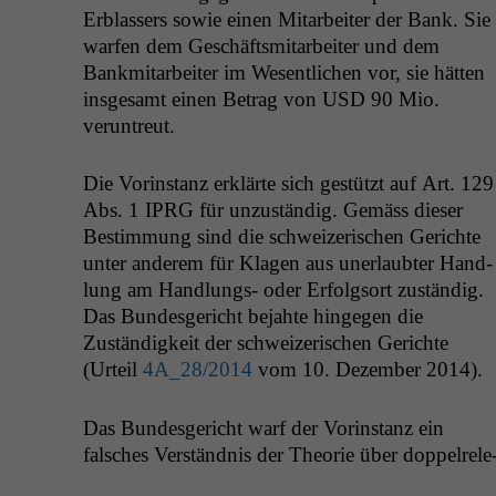
Erblassers sowie einen Mitar­beit­er der Bank. Sie
war­fen dem Geschäftsmi­tar­beit­er und dem
Bankmi­tar­beit­er im Wesentlichen vor, sie hät­ten
ins­ge­samt einen Betrag von
USD
90 Mio.
veruntreut.
Die Vorin­stanz erk­lärte sich gestützt auf Art. 129
Abs. 1
IPRG
für unzuständig. Gemäss dieser
Bes­tim­mung sind die schweiz­erischen Gerichte
unter anderem für Kla­gen aus uner­laubter Hand­
lung am Hand­lungs- oder Erfol­gsort zuständig.
Das Bun­des­gericht bejahte hinge­gen die
Zuständigkeit der schweiz­erischen Gerichte
(Urteil
4A_28
/2014
vom 10. Dezem­ber 2014).
Das Bun­des­gericht warf der Vorin­stanz ein
falsches Ver­ständ­nis der The­o­rie über dop­pel­rel­e