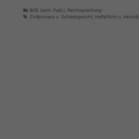
Kategorien
BGE (amtl. Publ.)
,
Rechtsprechung
Schlagwörter
Zivilprozess u. Schiedsgericht
,
Haftpflicht u. Versic