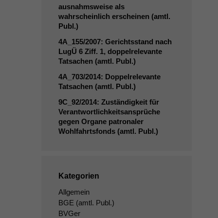
ausnahmsweise als
wahrscheinlich erscheinen (amtl.
Publ.)
4A_155
/2007: Gerichtsstand nach
LugÜ 6 Ziff. 1, doppelrelevante
Tatsachen (amtl. Publ.)
4A_703
/2014: Doppelrelevante
Tatsachen (amtl. Publ.)
9C_92
/2014: Zuständigkeit für
Verantwortlichkeitsansprüche
gegen Organe patronaler
Wohlfahrtsfonds (amtl. Publ.)
Kategorien
Allgemein
BGE
(amtl. Publ.)
BVGer