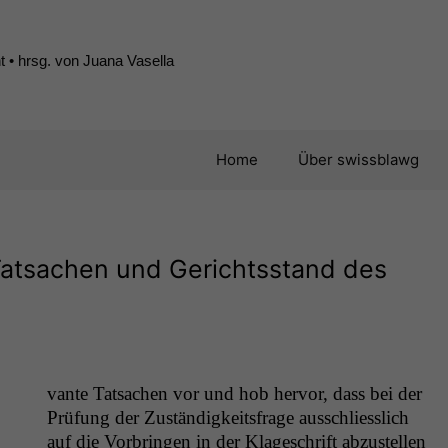
 • hrsg. von Juana Vasella
Home
Über swissblawg
Tatsachen und Gerichtsstand des
vante Tat­sachen vor und hob her­vor, dass bei der
Prü­fung der Zuständigkeits­frage auss­chliesslich
auf die Vor­brin­gen in der Klageschrift abzustellen