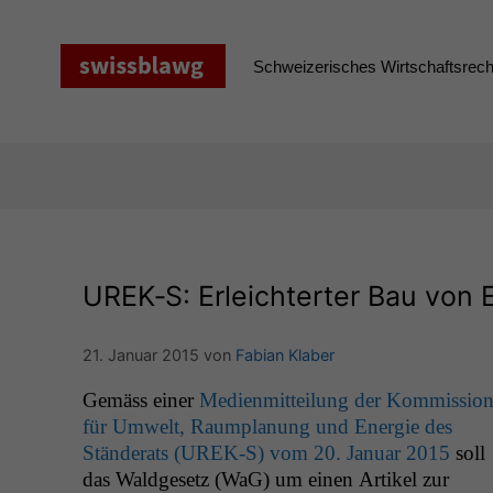
Zum
Inhalt
springen
Schweizerisches Wirtschaftsrecht
UREK
‑S: Erleichterter Bau von
21. Januar 2015
von
Fabian Klaber
Gemäss ein­er
Medi­en­mit­teilung der Kom­mis­sio
für Umwelt, Raum­pla­nung und Energie des
Stän­der­ats (
UREK
‑S) vom 20. Jan­u­ar 2015
soll
das Waldge­setz (WaG) um einen Artikel zur