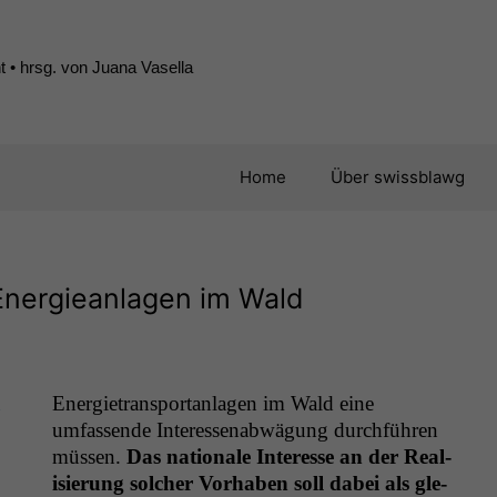
 • hrsg. von Juana Vasella
Home
Über swissblawg
 Energieanlagen im Wald
n
Energi­etrans­portan­la­gen im Wald eine
umfassende Inter­essen­ab­wä­gung durch­führen
müssen.
Das nationale Inter­esse an der Real­
isierung solch­er Vorhaben soll dabei als gle­