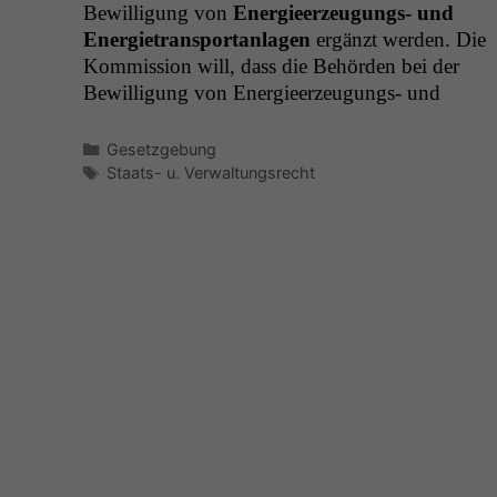
Bewil­li­gung von
Energieerzeu­gungs- und
Energi­etrans­portan­la­gen
ergänzt wer­den. Die
Kom­mis­sion will, dass die Behör­den bei der
Bewil­li­gung von Energieerzeu­gungs- und
Kategorien
Gesetzgebung
Schlagwörter
Staats- u. Verwaltungsrecht