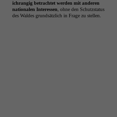
ichrangig betra­chtet wer­den mit anderen
nationalen Inter­essen
, ohne den Schutzs­ta­tus
des Waldes grund­sät­zlich in Frage zu stellen.