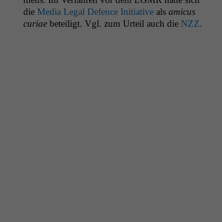
die
Media Legal Defence Ini­tia­tive
als
ami­cus
curi­ae
beteiligt. Vgl. zum Urteil auch die
NZZ
.