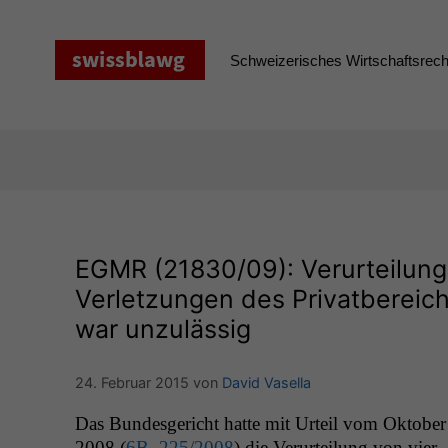
Zum
Inhalt
springen
Schweizerisches Wirtschaftsrecht
EGMR
(21830/09): Verurteilun
Verletzungen des Privatberei
war unzulässig
24. Februar 2015
von
David Vasella
Das Bun­des­gericht hat­te mit Urteil vom Okto­ber
2008 (
6B_225
/2008
) die Verurteilung von vier