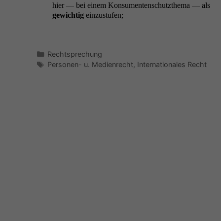
hier — bei einem Kon­sumenten­schutzthe­ma — als
gewichtig
einzustufen;
Kategorien
Rechtsprechung
Schlagwörter
Personen- u. Medienrecht
,
Internationales Recht