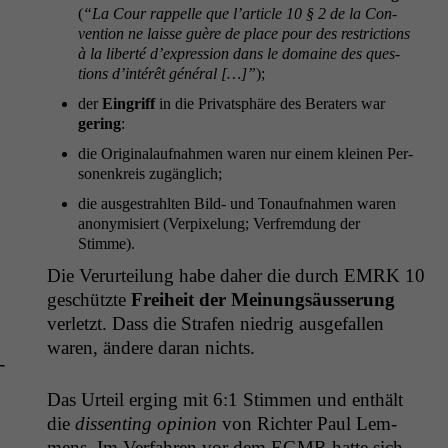
(
“La Cour rap­pelle que l’article 10 § 2 de la Con­
ven­tion ne laisse guère de place pour des restric­tions
à la lib­erté d’expression dans le domaine des ques­
tions d’intérêt général […]”
);
der
Ein­griff
in die Pri­vat­sphäre des Beraters war
ger­ing
:
die Orig­i­nalauf­nah­men waren nur einem kleinen Per­
so­n­enkreis zugänglich;
die aus­ges­trahlten Bild- und Tonauf­nah­men waren
anonymisiert (Ver­pix­elung; Ver­frem­dung der
Stimme).
Die Verurteilung habe daher die durch
EMRK
10
geschützte
Frei­heit der Mei­n­ungsäusserung
ver­let­zt. Dass die Strafen niedrig aus­ge­fall­en
waren, ändere daran nichts.
­
Das Urteil erg­ing mit 6:1 Stim­men und enthält
die
dis­sent­ing opin­ion
von Richter Paul Lem­
mens. Im Ver­fahren vor dem
EGMR
hat­te sich