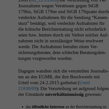
Jour­nal­is­ten wegen Ver­stössen gegen StGB
179bis, StGB 179ter und StGB 179quater durch
verdeck­te Auf­nah­men für die Sendung “Kassen­
sturz” bestätigt, weil verdeck­te Auf­nah­men für
die kri­tis­che Berichter­stat­tung nicht erforder­lich
seien bzw. let­ztere durch ein Ver­bot solch­er Auf­
nah­men nicht in unzuläs­siger Weise erschw­ert
werde. Die Auf­nah­men betrafen einen Ver­
sicherungs­ber­ater, dem schlechte Beratungsleis­
tun­gen vorge­wor­fen wurden.
Dage­gen wandten sich die verurteil­ten Jour­nal­is­
ten an den
EGMR
, der ihre Beschw­erde mit
Urteil vom 24.2.2015 gutheisst (
Urteil
21830/09
): Die Verurteilung sei auf­grund fol­gen
der Umstände
unver­hält­nis­mäs­sig
gewe­sen:
das
öffentliche Inter­esse
an der Berichter­stat­tung ist