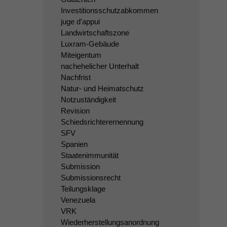
Investitionsschutzabkommen
juge d'appui
Landwirtschaftszone
Luxram-Gebäude
Miteigentum
nachehelicher Unterhalt
Nachfrist
Natur- und Heimatschutz
Notzuständigkeit
Revision
Schiedsrichterernennung
SFV
Spanien
Staatenimmunität
Submission
Submissionsrecht
Teilungsklage
Venezuela
VRK
Wiederherstellungsanordnung