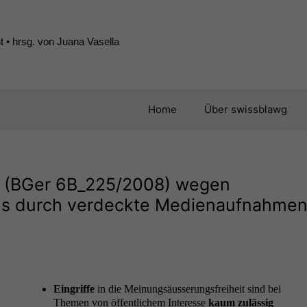
 • hrsg. von Juana Vasella
Home
Über swissblawg
g (BGer
6B_225
/2008) wegen
chs durch verdeckte Medienaufnahme
Ein­griffe
in die Mei­n­ungsäusserungs­frei­heit sind bei
The­men von öffentlichem Inter­esse
kaum zuläs­sig