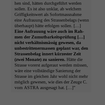
hen sind, hät­ten durchge­führt wer­den
sollen. Es ist also unklar, ab welchem
Grif­figkeitswert als Sofort­mass­nahme
eine Aufrau­ung des Strassen­be­lags (wenn
über­haupt) hätte erfol­gen sollen. […]
Eine Aufrau­ung wäre auch im Rah­
men der Zumut­barkeit­sprü­fung […]
nicht ver­hält­nis­mäs­sig gewe­sen, da
unbe­strit­ten­er­massen geplant war, den
Strassen­be­lag innert kürzester Zeit
(zwei Monate) zu sanieren.
Hätte die
Strasse vor­erst aufger­aut wer­den müssen,
wäre eine voll­ständi­ge Sanierung der
Strasse im gle­ichen Jahr wohl nicht mehr
möglich gewe­sen, wie dies der Zeuge C.
vom
ASTRA
aus­ge­sagt hat. […]”