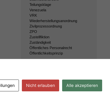
Teilungsklage
Venezuela
VRK
Wiederherstellungsanordnung
Zivilprozessordnung
ZPO
Zustellfiktion
Zuständigkeit
Öffentliches Personalrecht
Öffentlichkeitsprinzip
ellungen
Nicht erlauben
Alle akzeptieren