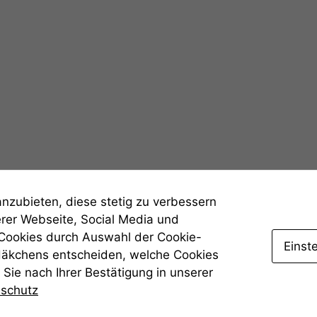
Statistiken
Um unsere
Website zu
verbessern,
zeichnen
wir
anonyme
statistische
Daten auf.
anzubieten, diese stetig zu verbessern
Funktionalität
Einige
erer Webseite, Social Media und
Funktionen auf
 Cookies durch Auswahl der Cookie-
dieser Website
Einst
Häkchens entscheiden, welche Cookies
sind optional.
Sie nach Ihrer Bestätigung in unserer
Wenn Sie
diese Option
nschutz
deaktivieren,
kann die