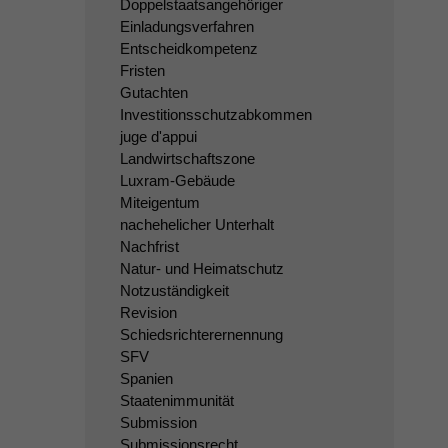
Doppelstaatsangehöriger
Einladungsverfahren
Entscheidkompetenz
Fristen
Gutachten
Investitionsschutzabkommen
juge d'appui
Landwirtschaftszone
Luxram-Gebäude
Miteigentum
nachehelicher Unterhalt
Nachfrist
Natur- und Heimatschutz
Notzuständigkeit
Revision
Schiedsrichterernennung
SFV
Spanien
Staatenimmunität
Submission
Submissionsrecht