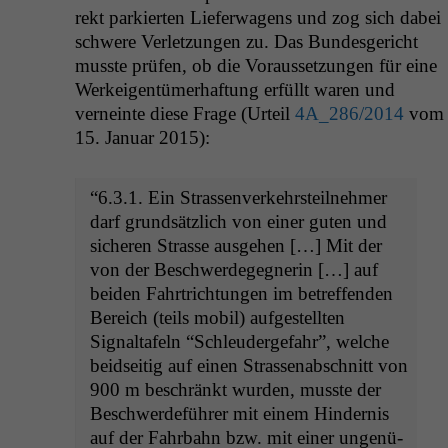
rekt parkierten Liefer­wa­gens und zog sich dabei
schwere Ver­let­zun­gen zu. Das Bun­des­gericht
musste prüfen, ob die Voraus­set­zun­gen für eine
Werkeigen­tümer­haf­tung erfüllt waren und
verneinte diese Frage (Urteil
4A_286
/2014
vom
15. Jan­u­ar 2015):
“6.3.1. Ein Strassen­verkehrsteil­nehmer
darf grund­sät­zlich von ein­er guten und
sicheren Strasse aus­ge­hen […] Mit der
von der Beschw­erdegeg­ner­in […] auf
bei­den Fahrtrich­tun­gen im betr­e­f­fend­en
Bere­ich (teils mobil) aufgestell­ten
Signaltafeln “Schleud­erge­fahr”, welche
bei­d­seit­ig auf einen Strassen­ab­schnitt von
900 m beschränkt wur­den, musste der
Beschw­erde­führer mit einem Hin­der­nis
auf der Fahrbahn bzw. mit ein­er ungenü­