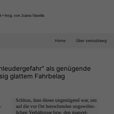
 • hrsg. von Juana Vasella
Home
Über swissblawg
chleudergefahr” als genügende
ig glattem Fahrbelag
Schluss, dass dieses ungenü­gend war, um
­
auf die vor Ort herrschen­den ungewöhn­
lichen Ver­hält­nisse bzw. den man­gel­