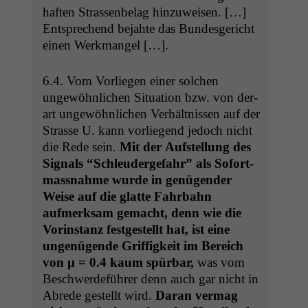
haften Strassen­be­lag hinzuweisen. […]
Entsprechend bejahte das Bun­des­gericht
einen Werkmangel […].
6.4. Vom Vor­liegen ein­er solchen
ungewöhn­lichen Sit­u­a­tion bzw. von der­
art ungewöhn­lichen Ver­hält­nis­sen auf der
Strasse U. kann vor­liegend jedoch nicht
die Rede sein.
Mit der Auf­stel­lung des
Sig­nals “Schleud­erge­fahr” als Sofort­
mass­nahme wurde in genü­gen­der
Weise auf die glat­te Fahrbahn
aufmerk­sam gemacht, denn wie die
Vorin­stanz fest­gestellt hat, ist eine
ungenü­gende Grif­figkeit im Bere­ich
von µ = 0.4 kaum spür­bar,
was vom
Beschw­erde­führer denn auch gar nicht in
Abrede gestellt wird.
Daran ver­mag