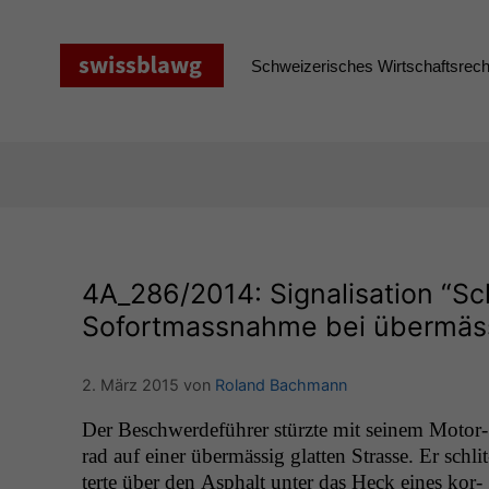
Zum
Inhalt
springen
Schweizerisches Wirtschaftsrecht
4A_286
/2014: Signalisation “S
Sofortmassnahme bei übermäss
2. März 2015
von
Roland Bachmann
Der Beschw­erde­führer stürzte mit seinem Motor­
rad auf ein­er über­mäs­sig glat­ten Strasse. Er schlit
terte über den Asphalt unter das Heck eines kor­