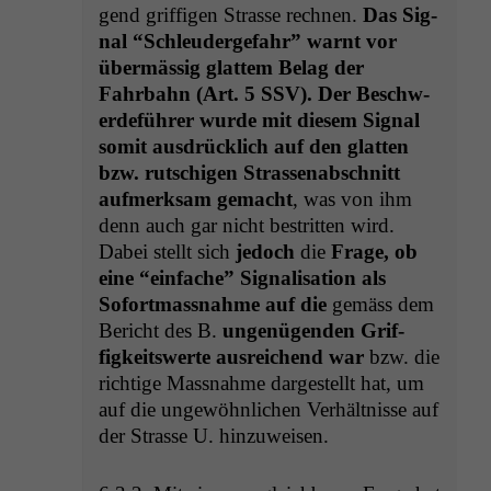
gend grif­fi­gen Strasse rech­nen.
Das Sig­
nal “Schleud­erge­fahr” warnt vor
über­mäs­sig glat­tem Belag der
Fahrbahn (Art. 5
SSV
). Der Beschw­
erde­führer wurde mit diesem Sig­nal
somit aus­drück­lich auf den glat­ten
bzw. rutschi­gen Strassen­ab­schnitt
aufmerk­sam gemacht
, was von ihm
denn auch gar nicht bestrit­ten wird.
Dabei stellt sich
jedoch
die
Frage, ob
eine “ein­fache” Sig­nal­i­sa­tion als
Sofort­mass­nahme auf die
gemäss dem
Bericht des B.
ungenü­gen­den Grif­
figkeitswerte aus­re­ichend war
bzw. die
richtige Mass­nahme dargestellt hat, um
auf die ungewöhn­lichen Ver­hält­nisse auf
der Strasse U. hinzuweisen.