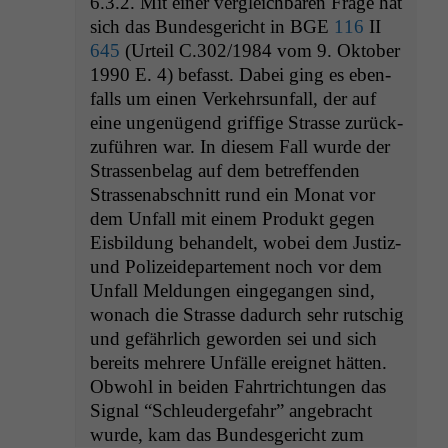
6.3.2. Mit ein­er ver­gle­ich­baren Frage hat
sich das Bun­des­gericht in
BGE
116
II
645
(Urteil C.302/1984 vom 9. Okto­ber
1990 E. 4) befasst. Dabei ging es eben­
falls um einen Verkehrsun­fall, der auf
eine ungenü­gend grif­fige Strasse zurück­
zuführen war. In diesem Fall wurde der
Strassen­be­lag auf dem betr­e­f­fend­en
Strassen­ab­schnitt rund ein Monat vor
dem Unfall mit einem Pro­dukt gegen
Eis­bil­dung behan­delt, wobei dem Jus­tiz-
und Polizei­de­parte­ment noch vor dem
Unfall Mel­dun­gen einge­gan­gen sind,
wonach die Strasse dadurch sehr rutschig
und gefährlich gewor­den sei und sich
bere­its mehrere Unfälle ereignet hät­ten.
Obwohl in bei­den Fahrtrich­tun­gen das
Sig­nal “Schleud­erge­fahr” ange­bracht
wurde, kam das Bun­des­gericht zum