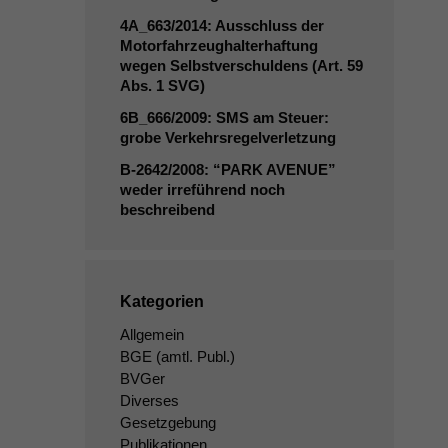
4A_663
/2014: Ausschluss der
Motorfahrzeughalterhaftung
wegen Selbstverschuldens (Art. 59
Abs. 1
SVG
)
6B_666
/2009:
SMS
am Steuer:
grobe Verkehrsregelverletzung
B‑2642/2008: “
PARK
AVENUE
”
weder irreführend noch
beschreibend
Kategorien
Allgemein
BGE
(amtl. Publ.)
BVGer
Diverses
Gesetzgebung
Publikationen