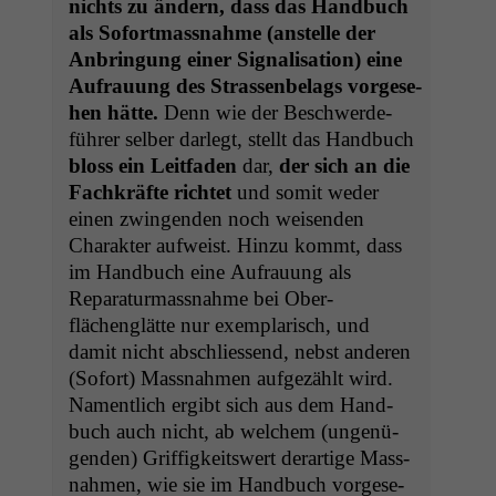
nichts zu ändern, dass das Hand­buch
als Sofort­mass­nahme (anstelle der
Anbringung ein­er Sig­nal­i­sa­tion) eine
Aufrau­ung des Strassen­be­lags vorge­se­
hen hätte.
Denn wie der Beschw­erde­
führer sel­ber dar­legt, stellt das Hand­buch
bloss ein Leit­faden
dar,
der sich an die
Fachkräfte richtet
und somit wed­er
einen zwin­gen­den noch weisenden
Charak­ter aufweist. Hinzu kommt, dass
im Hand­buch eine Aufrau­ung als
Reparatur­mass­nahme bei Ober­
flächenglätte nur exem­plar­isch, und
damit nicht abschliessend, neb­st anderen
(Sofort) Mass­nah­men aufgezählt wird.
Namentlich ergibt sich aus dem Hand­
buch auch nicht, ab welchem (ungenü­
gen­den) Grif­figkeitswert der­ar­tige Mass­
nah­men, wie sie im Hand­buch vorge­se­