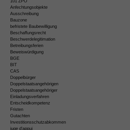
101 ZPO
Anfechtungsobjekte
Ausschreibung
Bauzone
befristete Baubewilligung
Beschaffungsrecht
Beschwerdelegitimation
Betreibungsferien
Beweiswürdigung
Notwendige
BGE
Cookies
BIT
Diese
Cookies sind
CAS
nicht
Doppelbürger
optional, es
Doppelstaatsangehörigen
braucht sie,
Doppelstaatsangehöriger
damit die
Einladungsverfahren
Website
Entscheidkompetenz
korrekt
Fristen
angezeigt
Gutachten
werden kann.
Investitionsschutzabkommen
juge d'appui