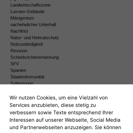
Landwirtschaftszone
Statistiken
Luxram-Gebäude
Um unsere
Miteigentum
Website zu
nachehelicher Unterhalt
verbessern,
Nachfrist
zeichnen
wir
Natur- und Heimatschutz
anonyme
Notzuständigkeit
statistische
Revision
Daten auf.
Schiedsrichterernennung
SFV
Spanien
Funktionalität
Staatenimmunität
Einige
Submission
Funktionen auf
Submissionsrecht
dieser Website
Teilungsklage
Wir nutzen Cookies, um eine Vielzahl von
sind optional.
Venezuela
Services anzubieten, diese stetig zu
Wenn Sie
VRK
diese Option
verbessern sowie Texte entsprechend Ihrer
Wiederherstellungsanordnung
deaktivieren,
Interessen auf unserer Webseite, Social Media
Zivilprozessordnung
kann die
und Partnerwebseiten anzuzeigen. Sie können
Website nicht
ZPO