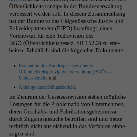
Öffentlichkeit­sprinzips in der Bun­desver­wal­tung
verbessert wer­den soll. In diesem Zusam­men­hang
hat der Bun­desrat das Eid­genös­sis­che Jus­tiz- und
Polizei­de­parte­ment (
EJPD
) beauf­tragt, einen
Voren­twurf für eine Teil­re­vi­sion des
BGÖ
(Öffentlichkeits­ge­setz,
SR
152.3) zu erar­
beit­en. Erhältlich sind die fol­gen­den Dokumente:
Eval­u­a­tion des Bun­des­ge­set­zes über das
Öffentlichkeit­sprinzip der Ver­wal­tung (
BGÖ
) —
Schluss­bericht,
und
Anhänge zum Schlussbericht.
Im Zen­trum der Geset­zes­re­vi­sion ste­hen mögliche
Lösun­gen für die Prob­lematik von Unternehmen,
deren Geschäfts- und Fab­rika­tion­s­ge­heimnisse
durch Zugangs­ge­suche betrof­fen sind und heute
rechtlich nicht aus­re­ichend in das Ver­fahren ein­be­
zo­gen sind.