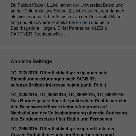
Dr. Fabian Klaber, LL.M, hat an der Universität Basel und
an der Columbia Law School (LL.M.) studiert, war danach
als wissenschaftlicher Assistent an der Universität Basel
tätig und absolvierte Praktika bei
Froriep
und beim
Bezirksgericht Horgen. Er ist Partner bei KLEB &
PARTNER Rechtsanwälte
.
Ähnliche Beiträge
1C_322
/2010: Öffentlichkeitsprinzip auch betr.
Einstellungsverfügungen nach StGB 53;
schutzwürdiges Interesse bejaht (amtl. Publ.)
1C_348
/2015,
1C_350
/2015,
1C_356
/2015,
1C_360
/2015:
Das Bundesgesetz über die politischen Rechte verleiht
den Beschwerdeführern keinen Anspruch auf
Nachzählung der Volksabstimmung über die Änderung
des Bundesgesetzes über Radio und Fernsehen
1C_296
/2015: Öffentlichkeitsprinzip und Liste der
Anzahl Amtshilfegesuche im Steuerbereich (amtl.