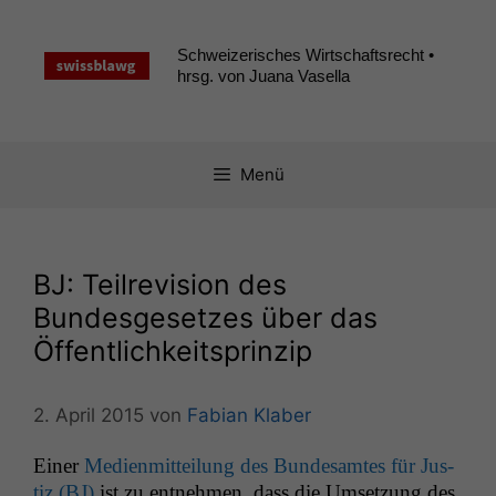
Zum
Inhalt
Schweizerisches Wirtschaftsrecht •
springen
hrsg. von Juana Vasella
Menü
BJ
: Teilrevision des
Bundesgesetzes über das
Öffentlichkeitsprinzip
2. April 2015
von
Fabian Klaber
Ein­er
Medi­en­mit­teilung des Bun­de­samtes für Jus­
tiz (
BJ
)
ist zu ent­nehmen, dass die Umset­zung des