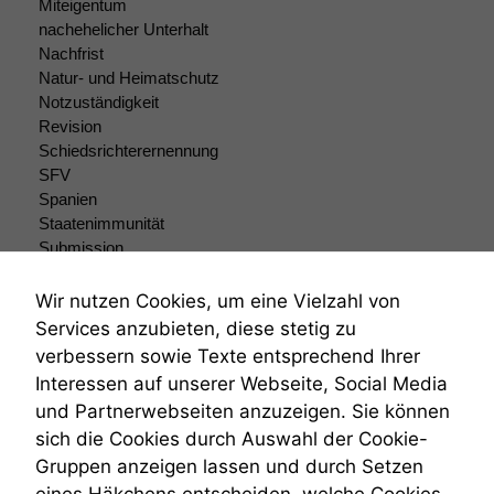
Funktionalität
Miteigentum
Einige
nachehelicher Unterhalt
Funktionen auf
Nachfrist
dieser Website
Natur- und Heimatschutz
sind optional.
Notzuständigkeit
Wenn Sie
Revision
diese Option
Schiedsrichterernennung
deaktivieren,
SFV
kann die
Spanien
Website nicht
zu 100%
Staatenimmunität
funktionieren.
Submission
Submissionsrecht
Teilungsklage
Wir nutzen Cookies, um eine Vielzahl von
Marketing
Venezuela
Services anzubieten, diese stetig zu
Wir speichern
VRK
verbessern sowie Texte entsprechend Ihrer
anonyme Daten ab,
Wiederherstellungsanordnung
Interessen auf unserer Webseite, Social Media
um interne
Zivilprozessordnung
marketingtechnische
und Partnerwebseiten anzuzeigen. Sie können
ZPO
Auswertungen
sich die Cookies durch Auswahl der Cookie-
Zustellfiktion
durchführen zu
Gruppen anzeigen lassen und durch Setzen
Zuständigkeit
können. Diese helfen
Öffentliches Personalrecht