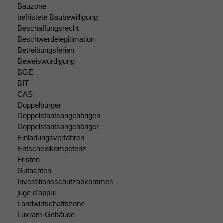
nicht
Bauzone
optional, es
befristete Baubewilligung
braucht sie,
Beschaffungsrecht
damit die
Beschwerdelegitimation
Website
Betreibungsferien
korrekt
Beweiswürdigung
angezeigt
BGE
werden kann.
BIT
CAS
Doppelbürger
Statistiken
Doppelstaatsangehörigen
Um unsere
Doppelstaatsangehöriger
Website zu
Einladungsverfahren
verbessern,
Entscheidkompetenz
zeichnen
Fristen
wir
anonyme
Gutachten
statistische
Investitionsschutzabkommen
Daten auf.
juge d'appui
Landwirtschaftszone
Luxram-Gebäude