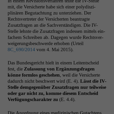
In einem Revi­sionsver­fahren teilte die IV-Stelle
mit, die Ver­sicherte habe sich ein­er poly­diszi­
plinären Begutach­tung zu unterziehen. Der
Rechtsvertreter der Ver­sicherten beantragte
Zusatzfra­gen an die Sachver­ständi­gen. Die IV-
Stelle lehnte die Zusatzfra­gen indessen mit­tels ein­
fachem Schreiben ab. Dage­gen wurde Rechtsver­
weigerungs­beschw­erde erhoben (Urteil
8C_690
/2014
vom 4. Mai 2015).
Das Bun­des­gericht hielt in einem Leit­entscheid
fest, die
Zulas­sung von Ergänzungs­fra­gen
könne form­los geschehen
, weil die Ver­sicherte
dadurch nicht beschw­ert wird (E. 4).
Lässt die IV-
Stelle demge­genüber Zusatzfra­gen nur teil­weise
oder gar nicht zu, komme diesem Entscheid
Ver­fü­gungscharak­ter zu
(E. 4.4).
Die Anord­nung eines medi­zinis­chen Gutacht­ens