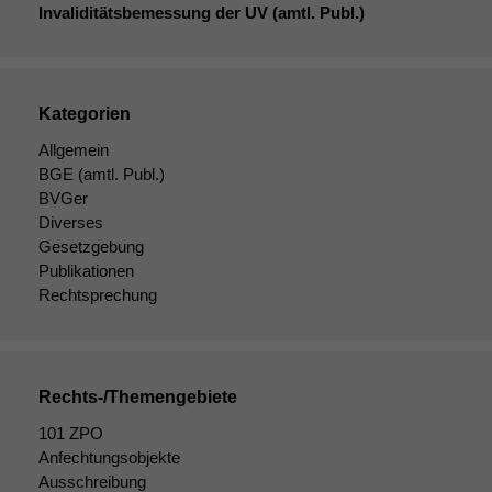
Invaliditätsbemessung der
UV
(amtl. Publ.)
Kategorien
Allgemein
BGE
(amtl. Publ.)
BVGer
Diverses
Gesetzgebung
Publikationen
Rechtsprechung
Rechts-/Themengebiete
Notwendige
101 ZPO
Cookies
Anfechtungsobjekte
Diese
Ausschreibung
Cookies sind