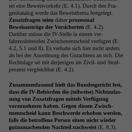
sei eine Beweisvorkehr (E. 4.1). Durch den Fra­
genkat­a­log werde das Beweis­the­ma fest­gelegt.
Zusatzfra­gen seien
daher
prozes­su­al
Beweisanträge der Ver­sicherten
(E. 4.2).
Darüber müsse die IV-Stelle in einem ver­
fahrenslei­t­en­den Zwis­ch­enentscheid ver­fü­gen (E.
4.2, 5.1 und 8). Es ver­halte sich hier nicht anders
als bei der Anord­nung des Gutacht­ens an sich. Die
Recht­slage sei mit der­jeni­gen im Ziv­il- und Straf­
prozess ver­gle­ich­bar (E. 4.2).
Zusam­men­fassend hielt das Bun­des­gericht fest,
dass die IV-Behör­den die (teil­weise) Nichtzu­las­
sung von Zusatzfra­gen mit­tels Ver­fü­gung
vorzunehmen haben. Gegen diesen Zwis­ch­
enentscheid kann Beschw­erde erhoben wer­den,
falls die betrof­fene Per­son einen nicht wieder
gutzu­machen­den Nachteil nach­weist
(E. 8.3).