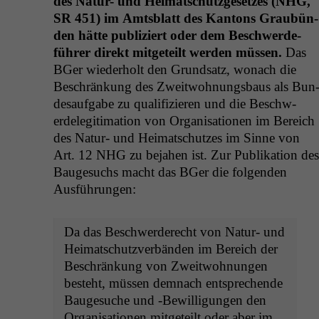
des Natur- und Heimatschutzge­set­zes (
NHG
,
SR
451) im Amts­blatt des Kan­tons Graubün­
den hätte pub­liziert oder dem Beschw­erde­
führer direkt mit­geteilt wer­den müssen.
Das
BGer wieder­holt den Grund­satz, wonach die
Beschränkung des Zweit­woh­nungs­baus als Bun
de­sauf­gabe zu qual­i­fizieren und die Beschw­
erdele­git­i­ma­tion von Organ­i­sa­tio­nen im Bere­ich
des Natur- und Heimatschutzes im Sinne von
Art. 12
NHG
zu beja­hen ist. Zur Pub­lika­tion des
Bauge­suchs macht das BGer die fol­gen­den
Ausführungen:
Da das Beschw­erderecht von Natur- und
Heimatschutzver­bän­den im Bere­ich der
Beschränkung von Zweit­woh­nun­gen
beste­ht, müssen dem­nach entsprechende
Bauge­suche und ‑Bewil­li­gun­gen den
Organ­i­sa­tio­nen mit­geteilt oder aber im