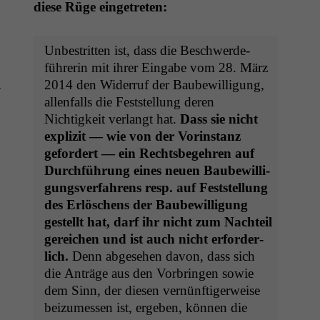
diese Rüge eingetreten:
Unbe­strit­ten ist, dass die Beschw­erde­
führerin mit ihrer Eingabe vom 28. März
2014 den Wider­ruf der Baube­wil­li­gung,
­
allen­falls die Fest­stel­lung deren
Nichtigkeit ver­langt hat.
Dass sie nicht
expliz­it — wie von der Vorin­stanz
gefordert — ein Rechts­begehren auf
Durch­führung eines neuen Baube­wil­li­
gungsver­fahrens resp. auf Fest­stel­lung
des Erlöschens der Baube­wil­li­gung
gestellt hat, darf ihr nicht zum Nachteil
gere­ichen und ist auch nicht erforder­
lich.
Denn abge­se­hen davon, dass sich
die Anträge aus den Vor­brin­gen sowie
dem Sinn, der diesen vernün­ftiger­weise
beizumessen ist, ergeben, kön­nen die