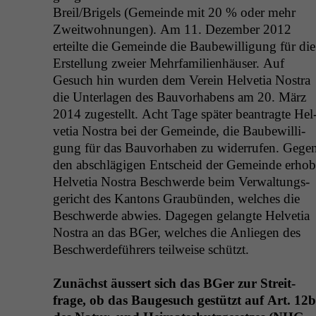
Breil/Brigels (Gemeinde mit 20 % oder mehr
Zweit­woh­nun­gen). Am 11. Dezem­ber 2012
erteilte die Gemeinde die Baube­wil­li­gung für die
Erstel­lung zweier Mehrfam­i­lien­häuser. Auf
Gesuch hin wur­den dem Vere­in Hel­ve­tia Nos­tra
die Unter­la­gen des Bau­vorhabens am 20. März
2014 zugestellt. Acht Tage später beantragte Hel
ve­tia Nos­tra bei der Gemeinde, die Baube­wil­li­
gung für das Bau­vorhaben zu wider­rufen. Gege
den abschlägi­gen Entscheid der Gemeinde erhob
Hel­ve­tia Nos­tra Beschw­erde beim Ver­wal­tungs­
gericht des Kan­tons Graubün­den, welch­es die
Beschw­erde abwies. Dage­gen gelangte Hel­ve­tia
Nos­tra an das BGer, welch­es die Anliegen des
Beschw­erde­führers teil­weise schützt.
Zunächst äussert sich das BGer zur Stre­it­
frage, ob das Bauge­such gestützt auf Art. 12b