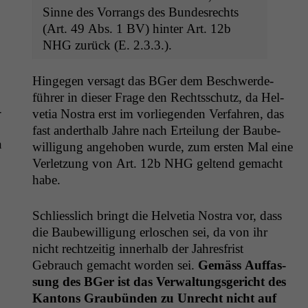
Sinne des Vor­rangs des Bun­desrechts
(Art. 49 Abs. 1
BV
) hin­ter Art. 12b
NHG
zurück (E. 2.3.3.).
Hinge­gen ver­sagt das BGer dem Beschw­erde­
führer in dieser Frage den Rechtss­chutz, da Hel­
­
ve­tia Nos­tra erst im vor­liegen­den Ver­fahren, das
fast anderthalb Jahre nach Erteilung der Baube­
n
wil­li­gung ange­hoben wurde, zum ersten Mal eine
Ver­let­zung von Art. 12b
NHG
gel­tend gemacht
habe.
Schliesslich bringt die Hel­ve­tia Nos­tra vor, dass
die Baube­wil­li­gung erloschen sei, da von ihr
nicht rechtzeit­ig inner­halb der Jahres­frist
Gebrauch gemacht wor­den sei.
Gemäss Auf­fas­
sung des BGer ist das Ver­wal­tungs­gericht des
Kan­tons Graubün­den zu Unrecht nicht auf