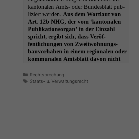
kan­tonalen Amts- oder Bun­des­blatt pub­
liziert wer­den.
Aus dem Wort­laut von
Art. 12b
NHG
, der vom ‘kan­tonalen
Pub­lika­tion­sor­gan’ in der Ein­zahl
spricht, ergibt sich, dass Veröf­
fentlichun­gen von Zweit­woh­nungs­
bau­vorhaben in einem regionalen oder
kom­mu­nalen Amts­blatt davon nicht
Kategorien
Rechtsprechung
Schlagwörter
Staats- u. Verwaltungsrecht