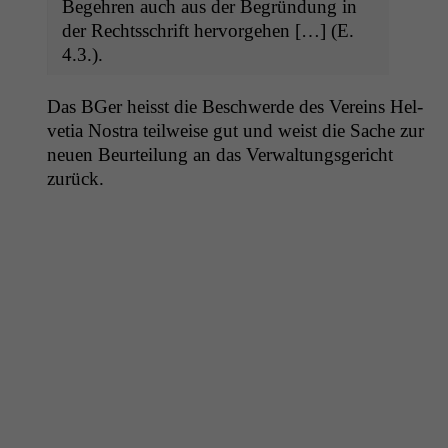
Begehren auch aus der Begrün­dung in
der Rechtss­chrift her­vorge­hen […] (E.
4.3.).
Das BGer heisst die Beschw­erde des Vere­ins Hel­
ve­tia Nos­tra teil­weise gut und weist die Sache zur
neuen Beurteilung an das Ver­wal­tungs­gericht
zurück.