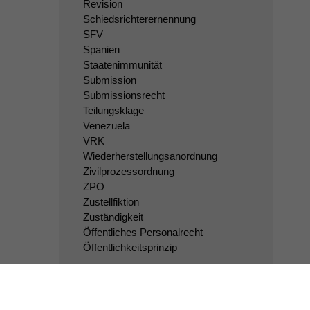
Revision
Schiedsrichterernennung
SFV
Spanien
Staatenimmunität
Submission
Submissionsrecht
Teilungsklage
Venezuela
VRK
Wiederherstellungsanordnung
Zivilprozessordnung
ZPO
Zustellfiktion
Zuständigkeit
Öffentliches Personalrecht
Öffentlichkeitsprinzip