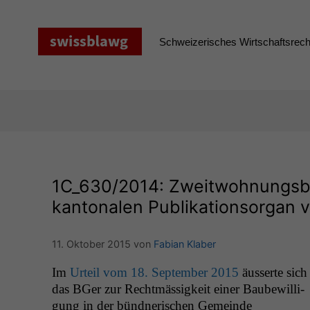
Zum
Inhalt
springen
Schweizerisches Wirtschaftsrecht
1C_630
/2014: Zweitwohnungsb
kantonalen Publikationsorgan v
11. Oktober 2015
von
Fabian Klaber
Im
Urteil vom 18. Sep­tem­ber 2015
äusserte sich
das BGer zur Recht­mäs­sigkeit ein­er Baube­wil­li­
gung in der bünd­ner­ischen Gemeinde