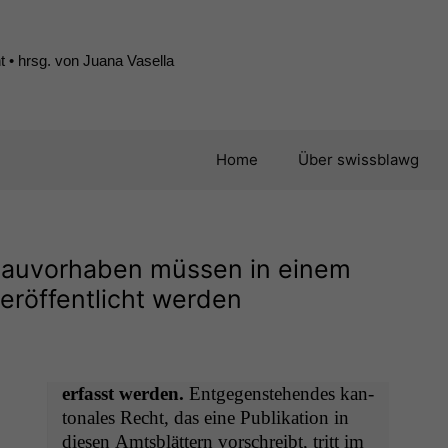
 • hrsg. von Juana Vasella
Home
Über swissblawg
auvorhaben müssen in einem
eröffentlicht werden
erfasst wer­den.
Ent­ge­gen­ste­hen­des kan­
tonales Recht, das eine Pub­lika­tion in
diesen Amts­blät­tern vorschreibt, tritt im