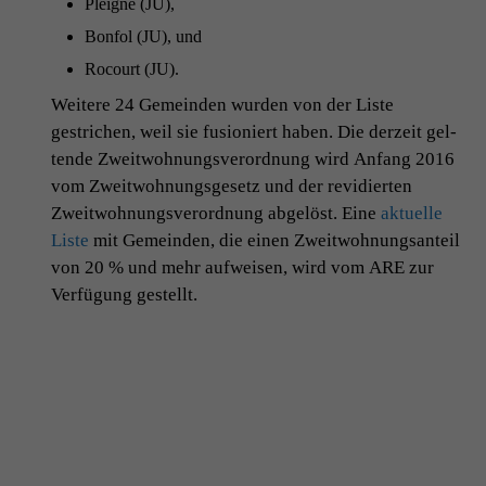
Pleigne (
JU
),
Bon­fol (
JU
), und
Rocourt (
JU
).
Weit­ere 24 Gemein­den wur­den von der Liste
gestrichen, weil sie fusion­iert haben. Die derzeit gel­
tende Zweit­woh­nungsverord­nung wird Anfang 2016
vom Zweit­woh­nungs­ge­setz und der rev­i­dierten
Zweit­woh­nungsverord­nung abgelöst. Eine
aktuelle
Liste
mit Gemein­den, die einen Zweit­woh­nungsan­teil
von 20 % und mehr aufweisen, wird vom
ARE
zur
Ver­fü­gung gestellt.