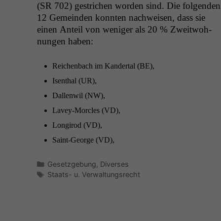
(
SR
702) gestrichen wor­den sind. Die fol­gen­den
12 Gemein­den kon­nten nach­weisen, dass sie
einen Anteil von weniger als 20 % Zweit­woh­
nun­gen haben:
Reichen­bach im Kan­der­tal (
BE
),
Isen­thal (
UR
),
Dal­len­wil (
NW
),
Lavey-Mor­cles (
VD
),
Lon­girod (
VD
),
Saint-George (
VD
),
Kategorien
Gesetzgebung
,
Diverses
Schlagwörter
Staats- u. Verwaltungsrecht