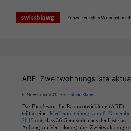
Zum
Inhalt
springen
Schweizerisches Wirtschaftsrecht
ARE
: Zweitwohnungsliste aktual
8. November 2015
von
Fabian Klaber
Das Bun­de­samt für Rau­men­twick­lung (
ARE
)
teilt in ein­er
Medi­en­mit­teilung vom 6. Novem­be
2015
mit, dass 36 Gemein­den aus der Liste im
Anhang zur Verord­nung über Zweit­woh­nun­gen