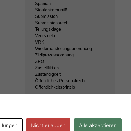
Spanien
Staatenimmunität
Submission
Submissionsrecht
Teilungsklage
Venezuela
VRK
Wiederherstellungsanordnung
Zivilprozessordnung
ZPO
Zustellfiktion
Zuständigkeit
Öffentliches Personalrecht
Öffentlichkeitsprinzip
ellungen
Nicht erlauben
Alle akzeptieren