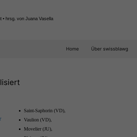
 • hrsg. von Juana Vasella
Home
Über swissblawg
isiert
Saint-Saphorin (
VD
),
r
Vaulion (
VD
),
Move­li­er (
JU
),