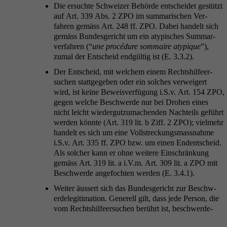
Die ersuchte Schweiz­er Behörde entschei­det gestützt
auf Art. 339 Abs. 2
ZPO
im sum­marischen Ver­
fahren gemäss Art. 248 ff.
ZPO
. Dabei han­delt sich
gemäss Bun­des­gericht um ein atyp­is­ches Sum­mar­
ver­fahren (“
une procé­dure som­maire atyp­ique
”),
zumal der Entscheid endgültig ist (E. 3.3.2).
Der Entscheid, mit welchem einem Recht­shil­feer­
suchen stattgegeben oder ein solch­es ver­weigert
wird, ist keine Beweisver­fü­gung i.S.v. Art. 154
ZPO
,
gegen welche Beschw­erde nur bei Dro­hen eines
nicht leicht wiedergutzu­machen­den Nachteils geführt
wer­den kön­nte (Art. 319 lit. b Ziff. 2
ZPO
); vielmehr
han­delt es sich um eine Voll­streck­ungs­mass­nahme
i.S.v. Art. 335 ff.
ZPO
bzw. um einen Endentscheid.
Als solch­er kann er ohne weit­ere Ein­schränkung
gemäss Art. 319 lit. a i.V.m. Art. 309 lit. a
ZPO
mit
Beschw­erde ange­focht­en wer­den (E. 3.4.1).
Weit­er äussert sich das Bun­des­gericht zur Beschw­
erdele­git­i­ma­tion. Generell gilt, dass jede Per­son, die
vom Recht­shil­feer­suchen berührt ist, beschw­erde­