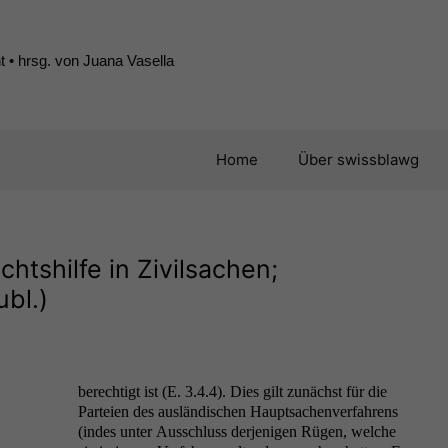
 • hrsg. von Juana Vasella
Home
Über swissblawg
chtshilfe in Zivilsachen;
bl.)
berechtigt ist (E. 3.4.4). Dies gilt zunächst für die
Parteien des aus­ländis­chen Haupt­sachen­ver­fahrens
(indes unter Auss­chluss der­jeni­gen Rügen, welche