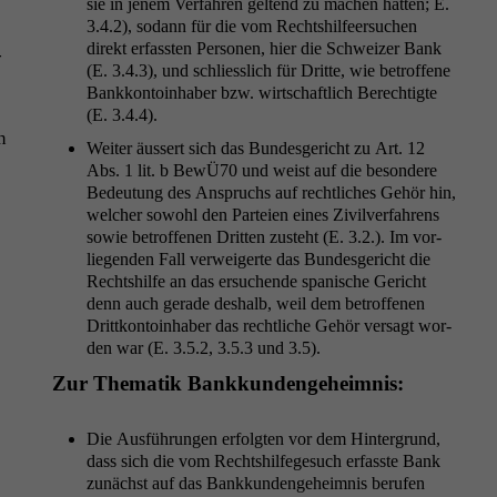
sie in jen­em Ver­fahren gel­tend zu machen hat­ten; E.
3.4.2), sodann für die vom Recht­shil­feer­suchen
direkt erfassten Per­so­n­en, hier die Schweiz­er Bank
­
(E. 3.4.3), und schliesslich für Dritte, wie betrof­fene
Bankkon­toin­hab­er bzw. wirtschaftlich Berechtigte
(E. 3.4.4).
n
Weit­er äussert sich das Bun­des­gericht zu Art. 12
Abs. 1 lit. b BewÜ70 und weist auf die beson­dere
Bedeu­tung des Anspruchs auf rechtlich­es Gehör hin,
welch­er sowohl den Parteien eines Zivil­ver­fahrens
sowie betrof­fe­nen Drit­ten zuste­ht (E. 3.2.). Im vor­
liegen­den Fall ver­weigerte das Bun­des­gericht die
Recht­shil­fe an das ersuchende spanis­che Gericht
denn auch ger­ade deshalb, weil dem betrof­fe­nen
Drit­tkon­toin­hab­er das rechtliche Gehör ver­sagt wor­
den war (E. 3.5.2, 3.5.3 und 3.5).
Zur The­matik Bankkundengeheimnis:
Die Aus­führun­gen erfol­gten vor dem Hin­ter­grund,
dass sich die vom Recht­shil­fege­such erfasste Bank
zunächst auf das Bankkun­denge­heim­nis berufen