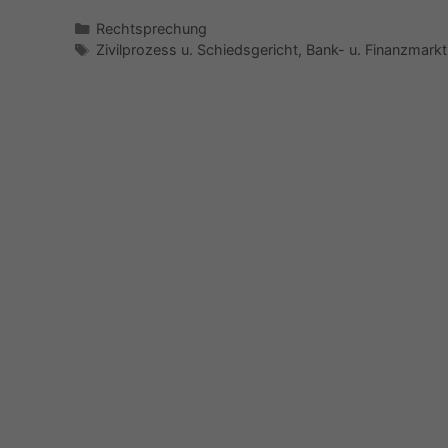
Kategorien
Rechtsprechung
Schlagwörter
Zivilprozess u. Schiedsgericht
,
Bank- u. Finanzmarkt