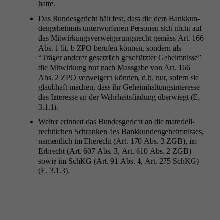
hatte.
Das Bun­des­gericht hält fest, dass die dem Bankkun­
denge­heim­nis unter­wor­fe­nen Per­so­n­en sich nicht auf
das Mitwirkungsver­weigerungsrecht gemäss Art. 166
Abs. 1 lit. b
ZPO
berufen kön­nen, son­dern als
“Träger ander­er geset­zlich geschützter Geheimnisse”
die Mitwirkung nur nach Mass­gabe von Art. 166
Abs. 2
ZPO
ver­weigern kön­nen, d.h. nur, sofern sie
glaub­haft machen, dass ihr Geheimhal­tungsin­ter­esse
das Inter­esse an der Wahrheits­find­ung über­wiegt (E.
3.1.1).
Weit­er erin­nert das Bun­des­gericht an die materiell-
rechtlichen Schranken des Bankkun­denge­heimniss­es,
namentlich im Eherecht (Art. 170 Abs. 3
ZGB
), im
Erbrecht (Art. 607 Abs. 3, Art. 610 Abs. 2
ZGB
)
sowie im SchKG (Art. 91 Abs. 4, Art. 275 SchKG)
(E. 3.1.3).