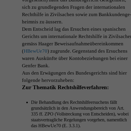
sich zu grundle­gen­den Fra­gen der inter­na­tionalen
Rechthil­fe in Zivil­sachen sowie zum Bankkun­denge
heim­nis zu äussern.
Dem Entscheid lag das Ersuchen eines spanis­chen
Gerichts um inter­na­tionale Recht­shil­fe in Zivil­sache
gemäss Haager Beweisauf­nah­meübereinkom­men
(
HBewUe70
) zugrunde. Gegen­stand des Ersuchens
waren Auskün­fte über Kon­to­beziehun­gen bei ein­er
Gen­fer Bank.
Aus den Erwä­gun­gen des Bun­des­gerichts sind hier
fol­gende hervorzuheben:
Zur The­matik Recht­shil­fever­fahren:
Die Behand­lung des Recht­shil­feer­suchens fällt
grund­sät­zlich in den Anwen­dungs­bere­ich von Art.
335 ff.
ZPO
(Voll­streck­ung von Entschei­den), wobei
staatsver­tragliche Regelun­gen vorge­hen, namentlich
das HBewUe70 (E. 3.3.1).