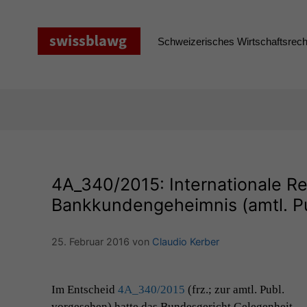
Zum
Inhalt
springen
Schweizerisches Wirtschaftsrecht
4A_340
/2015: Internationale Re
Bankkundengeheimnis (amtl. Pu
25. Februar 2016
von
Claudio Kerber
Im Entscheid
4A_340
/2015
(frz.; zur amtl. Publ.
vorge­se­hen) hat­te das Bun­des­gericht Gele­gen­heit,