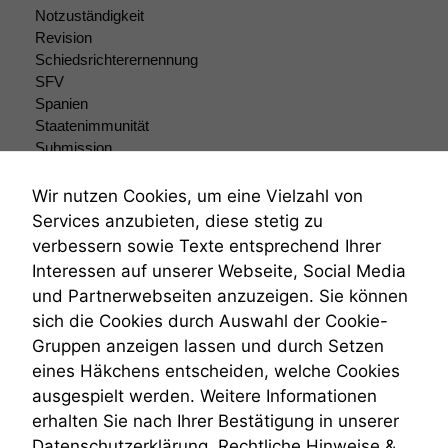
Funktionen auf
Notzuständigkeit
dieser Website
Revision
sind optional.
Schiedsrichterernennung
Wenn Sie
SFV
diese Option
Spanien
deaktivieren,
kann die
Staatenimmunität
Website nicht
Submission
zu 100%
Submissionsrecht
funktionieren.
Teilungsklage
Wir nutzen Cookies, um eine Vielzahl von
Venezuela
Services anzubieten, diese stetig zu
VRK
verbessern sowie Texte entsprechend Ihrer
Marketing
Wiederherstellungsanordnung
Interessen auf unserer Webseite, Social Media
Wir speichern
Zivilprozessordnung
anonyme Daten ab,
und Partnerwebseiten anzuzeigen. Sie können
ZPO
um interne
sich die Cookies durch Auswahl der Cookie-
Zustellfiktion
marketingtechnische
Gruppen anzeigen lassen und durch Setzen
Zuständigkeit
Auswertungen
Öffentliches Personalrecht
eines Häkchens entscheiden, welche Cookies
durchführen zu
Öffentlichkeitsprinzip
können. Diese helfen
ausgespielt werden. Weitere Informationen
uns, unsere Website
erhalten Sie nach Ihrer Bestätigung in unserer
zu verbessern.
Datenschutzerklärung.
Rechtliche Hinweise &