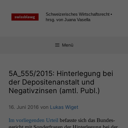
Zum
Inhalt
Schweizerisches Wirtschaftsrecht •
springen
hrsg. von Juana Vasella
Menü
5A_555
/2015: Hinterlegung bei
der Depositenanstalt und
Negativzinsen (amtl. Publ.)
16. Juni 2016
von
Lukas Wiget
Im vor­liegen­den Urteil
befasste sich das Bun­des­
gericht mit Son­der­fra­gen der Hin­ter­legung bei der