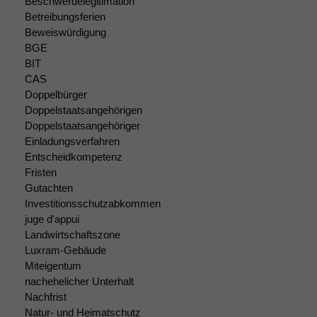
Beschwerdelegitimation
braucht sie,
Betreibungsferien
damit die
Beweiswürdigung
Website
BGE
korrekt
BIT
angezeigt
CAS
werden kann.
Doppelbürger
Doppelstaatsangehörigen
Doppelstaatsangehöriger
Statistiken
Einladungsverfahren
Um unsere
Entscheidkompetenz
Website zu
verbessern,
Fristen
zeichnen
Gutachten
wir
Investitionsschutzabkommen
anonyme
juge d'appui
statistische
Landwirtschaftszone
Daten auf.
Luxram-Gebäude
Miteigentum
nachehelicher Unterhalt
Funktionalität
Nachfrist
Einige
Natur- und Heimatschutz