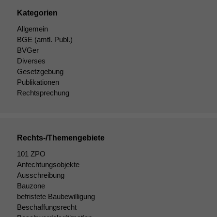
Kategorien
Allgemein
BGE
(amtl. Publ.)
BVGer
Diverses
Gesetzgebung
Publikationen
Rechtsprechung
Rechts-/Themengebiete
101 ZPO
Anfechtungsobjekte
Notwendige
Cookies
Ausschreibung
Diese
Bauzone
Cookies sind
befristete Baubewilligung
nicht
Beschaffungsrecht
optional, es