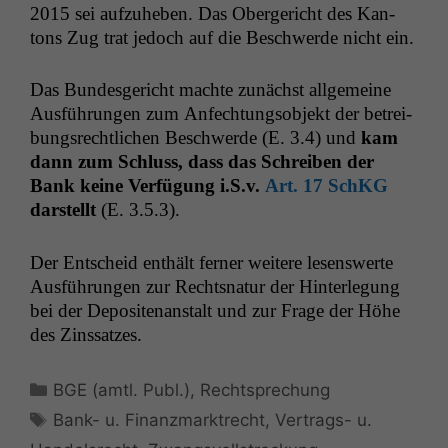
2015 sei aufzuheben. Das Oberg­ericht des Kan­
tons Zug trat jedoch auf die Beschw­erde nicht ein.
Das Bun­des­gericht machte zunächst all­ge­meine
Aus­führun­gen zum Anfech­tung­sob­jekt der betrei­
bungsrechtlichen Beschw­erde (E. 3.4) und
kam
dann zum Schluss, dass das Schreiben der
Bank keine Ver­fü­gung i.S.v.
Art. 17 SchKG
darstellt
(E. 3.5.3).
Der Entscheid enthält fern­er weit­ere lesenswerte
Aus­führun­gen zur Recht­snatur der Hin­ter­legung
bei der Deposi­te­nanstalt und zur Frage der Höhe
des Zinssatzes.
Kategorien
BGE (amtl. Publ.)
,
Rechtsprechung
Schlagwörter
Bank- u. Finanzmarktrecht
,
Vertrags- u.