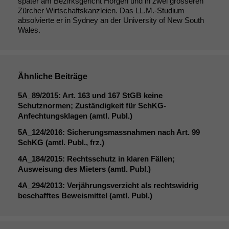
später am Bezirksgericht Horgen und in zwei grösseren
Zürcher Wirtschaftskanzleien. Das LL.M.-Studium
absolvierte er in Sydney an der University of New South
Wales.
Ähnliche Beiträge
5A_89
/2015: Art. 163 und 167 StGB keine
Schutznormen; Zuständigkeit für SchKG-
Anfechtungsklagen (amtl. Publ.)
5A_124
/2016: Sicherungsmassnahmen nach Art. 99
SchKG (amtl. Publ., frz.)
4A_184
/2015: Rechtsschutz in klaren Fällen;
Ausweisung des Mieters (amtl. Publ.)
4A_294
/2013: Verjährungsverzicht als rechtswidrig
beschafftes Beweismittel (amtl. Publ.)