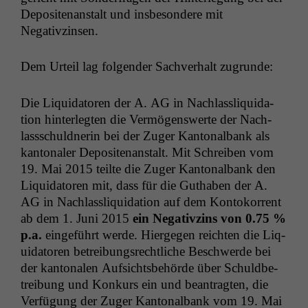
Deposi­te­nanstalt und ins­beson­dere mit
Negativzinsen.
Dem Urteil lag fol­gen­der Sachver­halt zugrunde:
Die Liq­uida­toren der A.
AG
in Nach­lassliq­ui­da­
tion hin­ter­legten die Ver­mö­genswerte der Nach­
lasss­chuld­ner­in bei der Zuger Kan­ton­al­bank als
kan­tonaler Deposi­te­nanstalt. Mit Schreiben vom
19. Mai 2015 teilte die Zuger Kan­ton­al­bank den
Liq­uida­toren mit, dass für die Guthaben der A.
AG
in Nach­lassliq­ui­da­tion auf dem Kon­toko­r­rent
ab dem 1. Juni 2015
ein Neg­a­tivzins von 0.75 %
p.a.
einge­führt werde. Hierge­gen reicht­en die Liq­
uida­toren betrei­bungsrechtliche Beschw­erde bei
der kan­tonalen Auf­sichts­be­hörde über Schuld­be­
trei­bung und Konkurs ein und beantragten, die
Ver­fü­gung der Zuger Kan­ton­al­bank vom 19. Mai