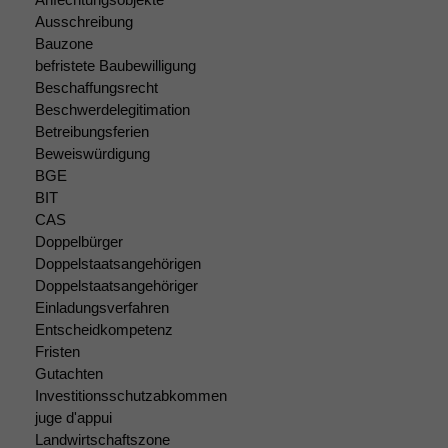
funktionieren.
Ausschreibung
Bauzone
befristete Baubewilligung
Marketing
Beschaffungsrecht
Wir speichern
Beschwerdelegitimation
anonyme Daten ab,
Betreibungsferien
um interne
Beweiswürdigung
marketingtechnische
BGE
Auswertungen
BIT
durchführen zu
CAS
können. Diese helfen
Doppelbürger
uns, unsere Website
zu verbessern.
Doppelstaatsangehörigen
Doppelstaatsangehöriger
Einladungsverfahren
Entscheidkompetenz
Fristen
Gutachten
Investitionsschutzabkommen
juge d'appui
Landwirtschaftszone