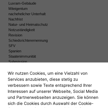
Luxram-Gebäude
Miteigentum
nachehelicher Unterhalt
Nachfrist
Natur- und Heimatschutz
Notzuständigkeit
Revision
Schiedsrichterernennung
SFV
Spanien
Staatenimmunität
Submission
Submissionsrecht
Teilungsklage
Wir nutzen Cookies, um eine Vielzahl von
Venezuela
Services anzubieten, diese stetig zu
VRK
verbessern sowie Texte entsprechend Ihrer
Wiederherstellungsanordnung
Interessen auf unserer Webseite, Social Media
Zivilprozessordnung
und Partnerwebseiten anzuzeigen. Sie können
ZPO
sich die Cookies durch Auswahl der Cookie-
Zustellfiktion