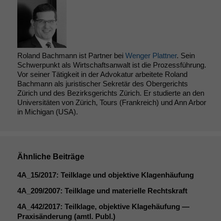
Roland Bachmann ist Partner bei
Wenger Plattner
. Sein
Schwerpunkt als Wirtschaftsanwalt ist die Prozessführung.
Vor seiner Tätigkeit in der Advokatur arbeitete Roland
Bachmann als juristischer Sekretär des Obergerichts
Notwendige
Zürich und des Bezirksgerichts Zürich. Er studierte an den
Cookies
Universitäten von Zürich, Tours (Frankreich) und Ann Arbor
Diese
in Michigan (USA).
Cookies sind
nicht
optional, es
braucht sie,
damit die
Ähnliche Beiträge
Website
korrekt
4A_15
/2017: Teilklage und objektive Klagenhäufung
angezeigt
4A_209
/2007: Teilklage und materielle Rechtskraft
werden kann.
4A_442
/2017: Teilklage, objektive Klagehäufung —
Praxisänderung (amtl. Publ.)