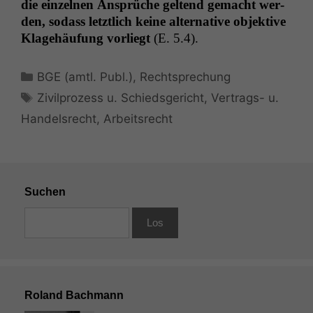
die einzel­nen Ansprüche gel­tend gemacht wer­
den, sodass let­ztlich keine alter­na­tive objek­tive
Klage­häu­fung vor­liegt
(E. 5.4).
Kategorien
BGE (amtl. Publ.)
,
Rechtsprechung
Schlagwörter
Zivilprozess u. Schiedsgericht
,
Vertrags- u.
Handelsrecht
,
Arbeitsrecht
Suchen
Roland Bachmann