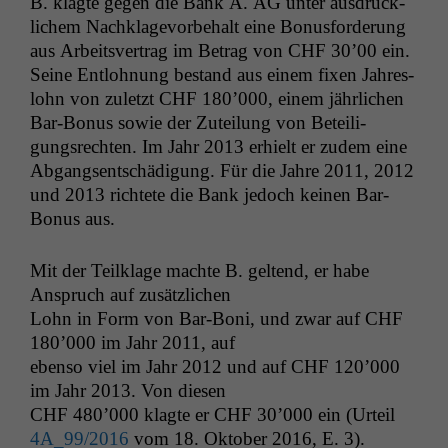
B. klagte gegen die Bank A.
AG
unter aus­drück­
lichem Nachk­lagevor­be­halt eine Bonus­forderung
aus Arbeitsver­trag im Betrag von
CHF
30’00 ein.
Seine Ent­loh­nung bestand aus einem fix­en Jahres­
lohn von zulet­zt
CHF
180’000, einem jährlichen
Bar-Bonus sowie der Zuteilung von Beteili­
gungsrecht­en. Im Jahr 2013 erhielt er zudem eine
Abgangsentschädi­gung. Für die Jahre 2011, 2012
und 2013 richtete die Bank jedoch keinen Bar-
Bonus aus.
Mit der Teilk­lage machte B. gel­tend, er habe
Anspruch auf zusätzlichen
Lohn in Form von Bar-Boni, und zwar auf
CHF
180’000 im Jahr 2011, auf
eben­so viel im Jahr 2012 und auf
CHF
120’000
im Jahr 2013. Von diesen
CHF
480’000 klagte er
CHF
30’000 ein (Urteil
4A_99
/2016
vom 18. Okto­ber 2016, E. 3).