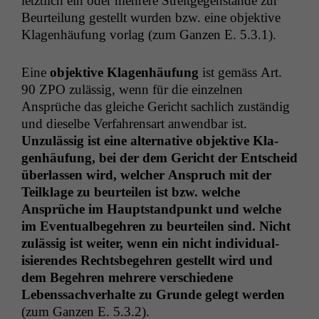
let­ztlich ein oder mehrere Stre­it­ge­gen­stände zur
Beurteilung gestellt wur­den bzw. eine objek­tive
Kla­gen­häu­fung vor­lag (zum Ganzen E. 5.3.1).
Eine
objek­tive Kla­gen­häu­fung
ist gemäss Art.
90
ZPO
zuläs­sig, wenn für die einzel­nen
Ansprüche das gle­iche Gericht sach­lich zuständig
und dieselbe Ver­fahren­sart anwend­bar ist.
Unzuläs­sig ist eine alter­na­tive objek­tive Kla­
gen­häu­fung, bei der dem Gericht der Entscheid
über­lassen wird, welch­er Anspruch mit der
Teilk­lage zu beurteilen ist bzw. welche
Ansprüche im Haupt­stand­punkt und welche
im Even­tu­al­begehren zu beurteilen sind. Nicht
zuläs­sig ist weit­er, wenn ein nicht indi­vid­u­al­
isieren­des Rechts­begehren gestellt wird und
dem Begehren mehrere ver­schiedene
Lebenssachver­halte zu Grunde gelegt wer­den
(zum Ganzen E. 5.3.2).