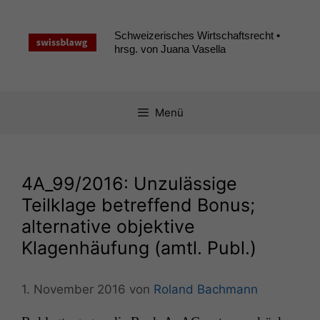
Zum
Inhalt
Schweizerisches Wirtschaftsrecht •
springen
hrsg. von Juana Vasella
Menü
4A_99
/2016: Unzulässige
Teilklage betreffend Bonus;
alternative objektive
Klagenhäufung (amtl. Publ.)
1. November 2016
von
Roland Bachmann