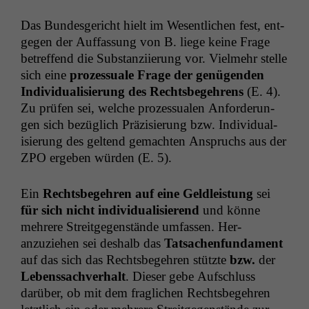
Das Bun­des­gericht hielt im Wesentlichen fest, ent­
ge­gen der Auf­fas­sung von B. liege keine Frage
betr­e­f­fend die Sub­stanzi­ierung vor. Vielmehr stelle
sich eine
prozes­suale Frage der genü­gen­den
Indi­vid­u­al­isierung des Rechts­begehrens
(E. 4).
Zu prüfen sei, welche prozes­sualen Anforderun­
gen sich bezüglich Präzisierung bzw. Indi­vid­u­al­
isierung des gel­tend gemacht­en Anspruchs aus der
ZPO
ergeben wür­den (E. 5).
Ein
Rechts­begehren auf eine Geldleis­tung
sei
für sich nicht indi­vid­u­al­isierend
und könne
mehrere Stre­it­ge­gen­stände umfassen. Her­
anzuziehen sei deshalb das
Tat­sachen­fun­da­ment
auf das sich das Rechts­begehren stützte
bzw.
der
Lebenssachver­halt
. Dieser gebe Auf­schluss
darüber, ob mit dem fraglichen Rechts­begehren