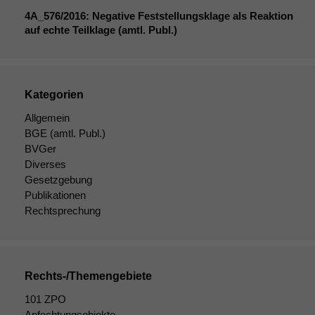
Statistiken
4A_576
/2016: Negative Feststellungsklage als Reaktion
Um unsere
auf echte Teilklage (amtl. Publ.)
Website zu
verbessern,
zeichnen
wir
anonyme
Kategorien
statistische
Allgemein
Daten auf.
BGE
(amtl. Publ.)
BVGer
Diverses
Funktionalität
Gesetzgebung
Einige
Publikationen
Funktionen auf
Rechtsprechung
dieser Website
sind optional.
Wenn Sie
diese Option
deaktivieren,
Rechts-/Themengebiete
kann die
Website nicht
101 ZPO
zu 100%
Anfechtungsobjekte