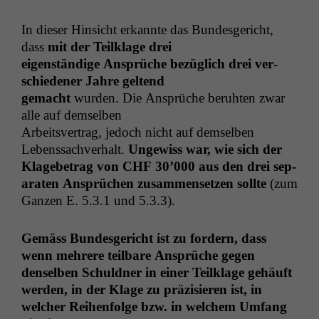
In dieser Hin­sicht erkan­nte das Bun­des­gericht,
dass
mit der Teilk­lage drei
eigen­ständi­ge Ansprüche bezüglich drei ver­
schieden­er Jahre geltend
gemacht
wur­den. Die Ansprüche beruht­en zwar
alle auf demselben
Arbeitsver­trag, jedoch nicht auf dem­sel­ben
Lebenssachver­halt.
Ungewiss war, wie sich der
Klage­be­trag von
CHF
30’000 aus den drei sep­
a­rat­en Ansprüchen zusam­menset­zen sollte
(zum
Ganzen E. 5.3.1 und 5.3.3).
Gemäss Bun­des­gericht ist zu fordern, dass
wenn mehrere teil­bare Ansprüche gegen
densel­ben Schuld­ner in ein­er Teilk­lage gehäuft
wer­den, in der Klage zu präzisieren ist, in
welch­er Rei­hen­folge bzw. in welchem Umfang