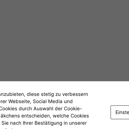
werden kann.
Statistiken
Um unsere
Website zu
verbessern,
zeichnen
wir
anonyme
statistische
Daten auf.
Funktionalität
anzubieten, diese stetig zu verbessern
Einige
Funktionen auf
erer Webseite, Social Media und
dieser Website
 Cookies durch Auswahl der Cookie-
sind optional.
Einst
Häkchens entscheiden, welche Cookies
Wenn Sie
Sie nach Ihrer Bestätigung in unserer
diese Option
deaktivieren,