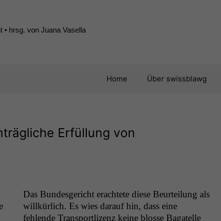
 • hrsg. von Juana Vasella
Home
Über swissblawg
trägliche Erfüllung von
Das Bun­des­gericht erachtete diese Beurteilung als
e
willkür­lich. Es wies darauf hin, dass eine
fehlende Trans­portl­izenz keine blosse Bagatelle