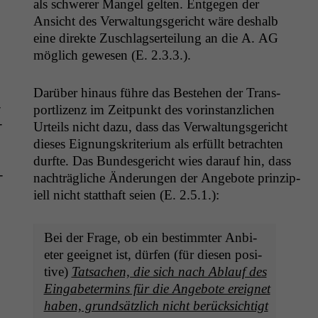
als schw­er­er Man­gel gel­ten. Ent­ge­gen der
Ansicht des Ver­wal­tungs­gericht wäre deshalb
eine direk­te Zuschlagserteilung an die A.
AG
möglich gewe­sen (E. 2.3.3.).
Darüber hin­aus führe das Beste­hen der Trans­
­
portl­izenz im Zeit­punkt des vorin­stan­zlichen
­
Urteils nicht dazu, dass das Ver­wal­tungs­gericht
dieses Eig­nungskri­teri­um als erfüllt betra­cht­en
durfte. Das Bun­des­gericht wies darauf hin, dass
­
nachträgliche Änderun­gen der Ange­bote prinzip­
iell nicht statthaft seien (E. 2.5.1.):
Bei der Frage, ob ein bes­timmter Anbi­
eter geeignet ist, dür­fen (für diesen pos­i­
tive)
Tat­sachen, die sich nach Ablauf des
Einga­beter­mins für die Ange­bote ereignet
haben, grund­sät­zlich nicht berück­sichtigt