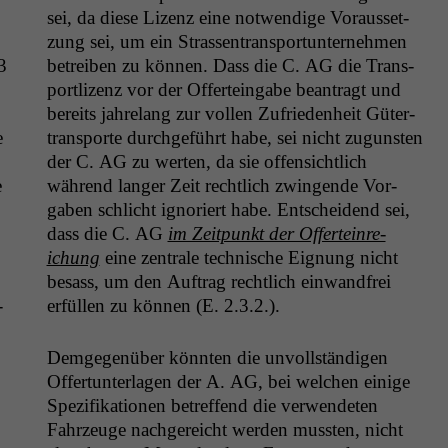
sei, da diese Lizenz eine notwendi­ge Voraus­set­
zung sei, um ein Strassen­trans­portun­ternehmen
3
betreiben zu kön­nen. Dass die C.
AG
die Trans­
portl­izenz vor der Offer­teingabe beantragt und
bere­its jahre­lang zur vollen Zufrieden­heit Güter­
e
trans­porte durchge­führt habe, sei nicht zugun­sten
der C.
AG
zu werten, da sie offen­sichtlich
e
während langer Zeit rechtlich zwin­gende Vor­
gaben schlicht ignori­ert habe. Entschei­dend sei,
dass die C.
AG
im Zeit­punkt der Offer­tein­re­
ichung
eine zen­trale tech­nis­che Eig­nung nicht
besass, um den Auf­trag rechtlich ein­wand­frei
­
erfüllen zu kön­nen (E. 2.3.2.).
Demge­genüber kön­nten die unvoll­ständi­gen
Offer­tun­ter­la­gen der A.
AG
, bei welchen einige
Spez­i­fika­tio­nen betr­e­f­fend die ver­wen­de­ten
Fahrzeuge nachgere­icht wer­den mussten, nicht