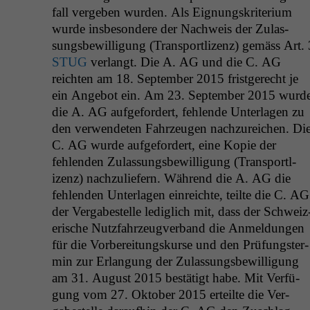
fall vergeben wur­den. Als Eig­nungskri­teri­um
wurde ins­beson­dere der Nach­weis der Zulas­
sungs­be­wil­li­gung (Trans­portl­izenz) gemäss Art. 
STUG
ver­langt. Die A.
AG
und die C.
AG
reicht­en am 18. Sep­tem­ber 2015 frist­gerecht je
ein Ange­bot ein. Am 23. Sep­tem­ber 2015 wurd
die A.
AG
aufge­fordert, fehlende Unter­la­gen zu
den ver­wen­de­ten Fahrzeu­gen nachzure­ichen. Di
C.
AG
wurde aufge­fordert, eine Kopie der
fehlen­den Zulas­sungs­be­wil­li­gung (Trans­portl­
izenz) nachzuliefern. Während die A.
AG
die
fehlen­den Unter­la­gen ein­re­ichte, teilte die C.
AG
der Ver­gabestelle lediglich mit, dass der Schweiz
erische Nutz­fahrzeugver­band die Anmel­dun­gen
für die Vor­bere­itungskurse und den Prü­fung­ster­
min zur Erlan­gung der Zulas­sungs­be­wil­li­gung
am 31. August 2015 bestätigt habe. Mit Ver­fü­
gung vom 27. Okto­ber 2015 erteilte die Ver­