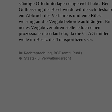
ständi­ge Offer­tun­ter­la­gen ein­gere­icht habe. Bei
Gutheis­sung der Beschw­erde würde sich deshalb
ein Abbruch des Ver­fahrens und eine Rück­
weisung an die Ver­gabebe­hörde auf­drän­gen. Ein
neues Ver­gabev­er­fahren stelle jedoch einen
prozes­sualen Leer­lauf dar, da die C.
AG
mit­tler­
weile im Besitz der Trans­portl­izenz sei.
Kategorien
Rechtsprechung
,
BGE (amtl. Publ.)
Schlagwörter
Staats- u. Verwaltungsrecht