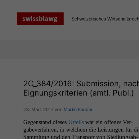
Zum
Inhalt
springen
Schweizerisches Wirtschaftsrecht
2C_384
/2016: Submission, nach
Eignungskriterien (amtl. Publ.)
23. März 2017
von
Martin Rauber
Gegen­stand dieses
Urteils
war ein offenes Ver­
gabev­er­fahren, in welchem die Leis­tun­gen für di
Samm­lung und den Trans­port von Sied­lungsab­