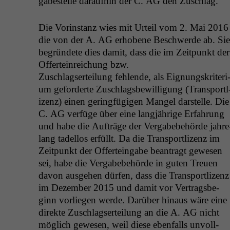
gabestelle daraufhin der C.
AG
den Zuschlag.
Die Vorin­stanz wies mit Urteil vom 2. Mai 2016
die von der A.
AG
erhobene Beschw­erde ab. Sie
begrün­dete dies damit, dass die im Zeit­punkt der
Offer­tein­re­ichung bzw.
Zuschlagserteilung fehlende, als Eig­nungskri­teri
um geforderte Zuschlags­be­wil­li­gung (Trans­portl
izenz) einen ger­ingfügi­gen Man­gel darstelle. Die
C.
AG
ver­füge über eine langjährige Erfahrung
und habe die Aufträge der Ver­gabebe­hörde jahre
lang tadel­los erfüllt. Da die Trans­portl­izenz im
Zeit­punkt der Offer­teingabe beantragt gewe­sen
sei, habe die Ver­gabebe­hörde in guten Treuen
davon aus­ge­hen dür­fen, dass die Trans­portl­izenz
im Dezem­ber 2015 und damit vor Ver­trags­be­
ginn vor­liegen werde. Darüber hin­aus wäre eine
direk­te Zuschlagserteilung an die A.
AG
nicht
möglich gewe­sen, weil diese eben­falls unvoll­