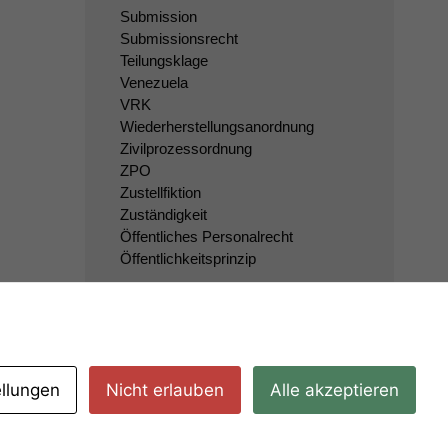
Submission
Submissionsrecht
Teilungsklage
Venezuela
VRK
Wiederherstellungsanordnung
Zivilprozessordnung
ZPO
Zustellfiktion
Zuständigkeit
Öffentliches Personalrecht
Öffentlichkeitsprinzip
ellungen
Nicht erlauben
Alle akzeptieren