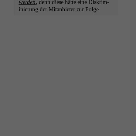
wer­den
, denn diese hätte eine Diskri­m­
inierung der Mitan­bi­eter zur Folge