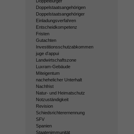
Doppelbürger
Doppelstaatsangehörigen
Doppelstaatsangehöriger
Einladungsverfahren
Entscheidkompetenz
Fristen
Gutachten
Investitionsschutzabkommen
juge d'appui
Landwirtschaftszone
Luxram-Gebäude
Miteigentum
nachehelicher Unterhalt
Nachfrist
Natur- und Heimatschutz
Notzuständigkeit
Revision
Schiedsrichterernennung
SFV
Spanien
Staatenimmunität