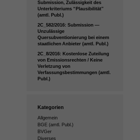
Submission, Zulässigkeit des
Unterkriteriums “Plausibilität”
(amtl. Publ.)
2C_582
/2016: Submission —
Unzulässige
Quersubventionierung bei einem
staatlichen Anbieter (amtl. Publ.)
2C_8
/2016: Kostenlose Zuteilung
von Emissionsrechten / Keine
Verletzung von
Verfassungsbestimmungen (amtl.
Publ.)
Kategorien
Allgemein
BGE
(amtl. Publ.)
BVGer
Diverses