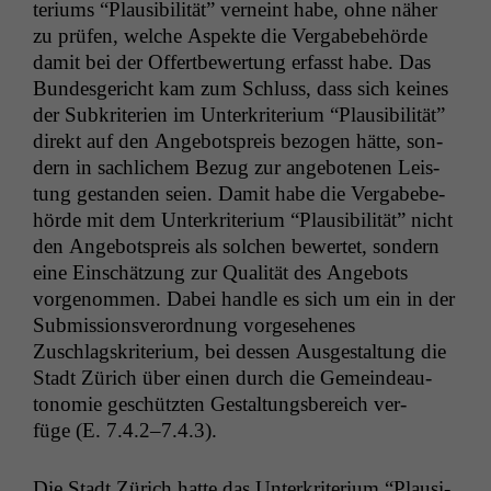
teri­ums “Plau­si­bil­ität” verneint habe, ohne näher
zu prüfen, welche Aspek­te die Ver­gabebe­hörde
damit bei der Offert­be­w­er­tung erfasst habe. Das
Bun­des­gericht kam zum Schluss, dass sich keines
der Sub­kri­te­rien im Unterkri­teri­um “Plau­si­bil­ität”
direkt auf den Ange­bot­spreis bezo­gen hätte, son­
dern in sach­lichem Bezug zur ange­bote­nen Leis­
tung ges­tanden seien. Damit habe die Ver­gabebe­
hörde mit dem Unterkri­teri­um “Plau­si­bil­ität” nicht
den Ange­bot­spreis als solchen bew­ertet, son­dern
eine Ein­schätzung zur Qual­ität des Ange­bots
vorgenom­men. Dabei han­dle es sich um ein in der
Sub­mis­sionsverord­nung vorge­se­henes
Zuschlagskri­teri­um, bei dessen Aus­gestal­tung die
Stadt Zürich über einen durch die Gemein­deau­
tonomie geschützten Gestal­tungs­bere­ich ver­
füge (E. 7.4.2–7.4.3).
Die Stadt Zürich hat­te das Unterkri­teri­um “Plau­si­