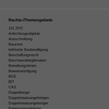
marketingtechnische
Auswertungen
durchführen zu
können. Diese helfen
Rechts-/Themengebiete
uns, unsere Website
zu verbessern.
101 ZPO
Anfechtungsobjekte
Ausschreibung
Bauzone
befristete Baubewilligung
Beschaffungsrecht
Beschwerdelegitimation
Betreibungsferien
Beweiswürdigung
BGE
BIT
CAS
Doppelbürger
Doppelstaatsangehörigen
Doppelstaatsangehöriger
Einladungsverfahren