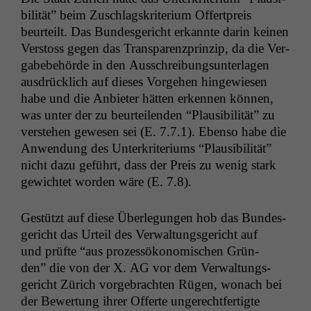
bil­ität” beim Zuschlagskri­teri­um Offert­preis
beurteilt. Das Bun­des­gericht erkan­nte darin keinen
Ver­stoss gegen das Trans­paren­zprinzip, da die Ver­
gabebe­hörde in den Auss­chrei­bung­sun­ter­la­gen
aus­drück­lich auf dieses Vorge­hen hingewiesen
habe und die Anbi­eter hät­ten erken­nen kön­nen,
was unter der zu beurteilen­den “Plau­si­bil­ität” zu
ver­ste­hen gewe­sen sei (E. 7.7.1). Eben­so habe die
Anwen­dung des Unterkri­teri­ums “Plau­si­bil­ität”
nicht dazu geführt, dass der Preis zu wenig stark
gewichtet wor­den wäre (E. 7.8).
Gestützt auf diese Über­legun­gen hob das Bun­des­
gericht das Urteil des Ver­wal­tungs­gericht auf
und prüfte “aus prozessökonomis­chen Grün­
den” die von der X.
AG
vor dem Ver­wal­tungs­
gericht Zürich vorge­bracht­en Rügen, wonach bei
der Bew­er­tung ihrer Offerte ungerecht­fer­tigte