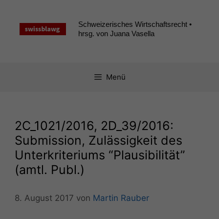
Zum
Inhalt
Schweizerisches Wirtschaftsrecht •
springen
hrsg. von Juana Vasella
Menü
2C_1021
/2016,
2D_39
/2016:
Submission, Zulässigkeit des
Unterkriteriums “Plausibilität”
(amtl. Publ.)
8. August 2017
von
Martin Rauber