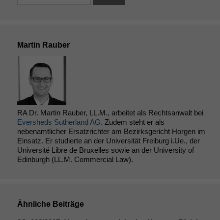
Notwendige
Cookies
Diese
Cookies sind
Martin Rauber
nicht
optional, es
braucht sie,
damit die
Website
korrekt
angezeigt
RA Dr. Martin Rauber, LL.M., arbeitet als Rechtsanwalt bei
werden kann.
Eversheds Sutherland AG
. Zudem steht er als
nebenamtlicher Ersatzrichter am Bezirksgericht Horgen im
Einsatz. Er studierte an der Universität Freiburg i.Ue., der
Statistiken
Université Libre de Bruxelles sowie an der University of
Edinburgh (LL.M. Commercial Law).
Um unsere
Website zu
verbessern,
zeichnen
wir
Ähnliche Beiträge
anonyme
statistische