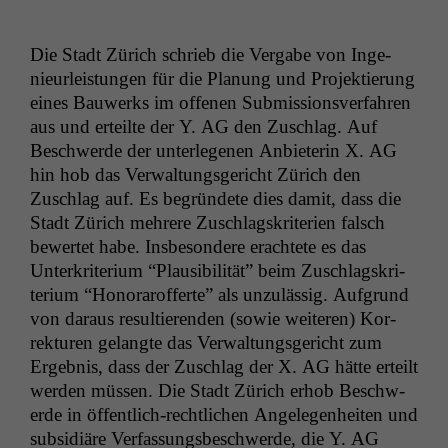
Die Stadt Zürich schrieb die Ver­gabe von Inge­
nieurleis­tun­gen für die Pla­nung und Pro­jek­tierung
eines Bauw­erks im offe­nen Sub­mis­sionsver­fahren
aus und erteilte der Y.
AG
den Zuschlag. Auf
Beschw­erde der unter­lege­nen Anbi­eterin X.
AG
hin hob das Ver­wal­tungs­gericht Zürich den
Zuschlag auf. Es begrün­dete dies damit, dass die
Stadt Zürich mehrere Zuschlagskri­te­rien falsch
bew­ertet habe. Ins­beson­dere erachtete es das
Unterkri­teri­um “Plau­si­bil­ität” beim Zuschlagskri­
teri­um “Hon­o­rarof­ferte” als unzuläs­sig. Auf­grund
von daraus resul­tieren­den (sowie weit­eren) Kor­
rek­turen gelangte das Ver­wal­tungs­gericht zum
Ergeb­nis, dass der Zuschlag der X.
AG
hätte erteilt
wer­den müssen. Die Stadt Zürich erhob Beschw­
erde in öffentlich-rechtlichen Angele­gen­heit­en und
sub­sidiäre Ver­fas­sungs­beschw­erde, die Y.
AG