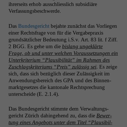
ihrer­seits erhob auss­chliesslich sub­sidiäre
Verfassungsbeschwerde.
Das
Bun­des­gericht
bejahte zunächst das Vor­liegen
ein­er Rechts­frage von für die Ver­gabeprax­is
grund­sät­zlich­er Bedeu­tung i.S.v. Art. 83 lit. f Ziff.
2
BGG
. Es gehe um die
bis­lang ungek­lärte
Frage, ob und unter welchen Voraus­set­zun­gen ein
Unterkri­teri­um “Plau­si­bil­ität” im Rah­men des
Zuschlagskri­teri­ums “Preis” zuläs­sig sei
. Es zeige
sich, dass sich bezüglich dieser Zuläs­sigkeit im
Anwen­dungs­bere­ich des
GPA
und des Bin­nen­
mark­t­ge­set­zes die kan­tonale Recht­sprechung
unter­schei­de (E. 2.1.4).
Das Bun­des­gericht stimmte dem Ver­wal­tungs­
gericht Zürich dahinge­hend zu, dass die
Bew­er­
tung eines Ange­bots unter dem Titel “Plau­si­bil­