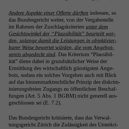
Andere Aspek­te ein­er Offert
e
dürften
indessen, so
das Bun­des­gericht weit­er, von der Ver­gabestelle
im Rah­men der Zuschlagskri­te­rien
unter dem
Gesichtswinkel der “Plau­si­bil­ität” beurteilt wer­
den
, solange damit die Leis­tun­gen in objek­tivier­
bar­er Weise bew­ertet wür­den, die vom Ange­bot­
spreis abgedeckt sind
. Das Kri­teri­um “Plau­si­bil­
ität” diene dabei in grund­sät­zlich­er Weise der
Ermit­tlung des wirtschaftlich gün­stig­sten Ange­
bots, sodass ein solch­es Vorge­hen auch mit Blick
auf das bin­nen­mark­trechtliche Prinzip des diskri­m­
inierungs­freien Zugangs zu öffentlichen Beschaf­
fun­gen (Art. 5 Abs. 1
BGBM
) nicht generell aus­
geschlossen sei (E. 7.2).
Das Bun­des­gericht kri­tisierte, dass das Ver­wal­
tungs­gericht Zürich die Zuläs­sigkeit des Unterkri­