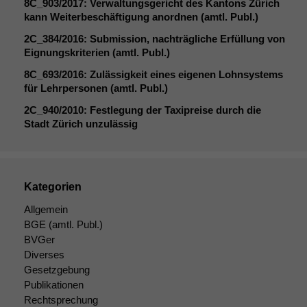
8C_903
/2017: Verwaltungsgericht des Kantons Zürich
Daten auf.
kann Weiterbeschäftigung anordnen (amtl. Publ.)
2C_384
/2016: Submission, nachträgliche Erfüllung von
Eignungskriterien (amtl. Publ.)
Funktionalität
Einige
8C_693
/2016: Zulässigkeit eines eigenen Lohnsystems
Funktionen auf
für Lehrpersonen (amtl. Publ.)
dieser Website
2C_940
/2010: Festlegung der Taxipreise durch die
sind optional.
Stadt Zürich unzulässig
Wenn Sie
diese Option
deaktivieren,
kann die
Website nicht
Kategorien
zu 100%
Allgemein
funktionieren.
BGE
(amtl. Publ.)
BVGer
Diverses
Marketing
Gesetzgebung
Wir speichern
anonyme Daten ab,
Publikationen
um interne
Rechtsprechung