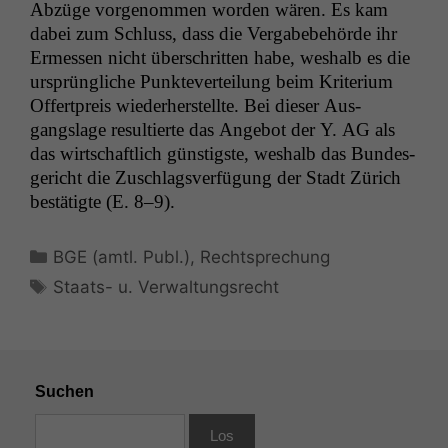
Abzüge vorgenom­men wor­den wären. Es kam
dabei zum Schluss, dass die Ver­gabebe­hörde ihr
Ermessen nicht über­schrit­ten habe, weshalb es die
ursprüngliche Punk­tev­erteilung beim Kri­teri­um
Offert­preis wieder­her­stellte. Bei dieser Aus­
gangslage resul­tierte das Ange­bot der Y.
AG
als
das wirtschaftlich gün­stig­ste, weshalb das Bun­des­
gericht die Zuschlagsver­fü­gung der Stadt Zürich
bestätigte (E. 8–9).
Kategorien
BGE (amtl. Publ.)
,
Rechtsprechung
Schlagwörter
Staats- u. Verwaltungsrecht
Suchen