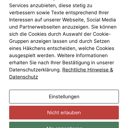
Venezuela
Services anzubieten, diese stetig zu
VRK
verbessern sowie Texte entsprechend Ihrer
Wiederherstellungsanordnung
Interessen auf unserer Webseite, Social Media
Zivilprozessordnung
und Partnerwebseiten anzuzeigen. Sie können
ZPO
sich die Cookies durch Auswahl der Cookie-
Zustellfiktion
Gruppen anzeigen lassen und durch Setzen
Zuständigkeit
Öffentliches Personalrecht
eines Häkchens entscheiden, welche Cookies
Öffentlichkeitsprinzip
ausgespielt werden. Weitere Informationen
erhalten Sie nach Ihrer Bestätigung in unserer
Datenschutzerklärung.
Rechtliche Hinweise &
Datenschutz
anmelden
Einstellungen
Nicht erlauben