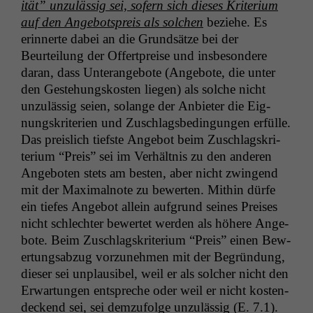
ität” unzuläs­sig sei, sofern sich dieses Kri­teri­um
auf den Ange­bot­spreis als solchen
beziehe. Es
erin­nerte dabei an die Grund­sätze bei der
Beurteilung der Offert­preise und ins­beson­dere
daran, dass Unterange­bote (Ange­bote, die unter
den Geste­hungskosten liegen) als solche nicht
unzuläs­sig seien, solange der Anbi­eter die Eig­
nungskri­te­rien und Zuschlags­be­din­gun­gen erfülle.
Das preis­lich tief­ste Ange­bot beim Zuschlagskri­
teri­um “Preis” sei im Ver­hält­nis zu den anderen
Ange­boten stets am besten, aber nicht zwin­gend
mit der Max­i­mal­note zu bew­erten. Mithin dürfe
ein tiefes Ange­bot allein auf­grund seines Preis­es
nicht schlechter bew­ertet wer­den als höhere Ange­
bote. Beim Zuschlagskri­teri­um “Preis” einen Bew­
er­tungsabzug vorzunehmen mit der Begrün­dung,
dieser sei unplau­si­bel, weil er als solch­er nicht den
Erwartun­gen entspreche oder weil er nicht kos­ten­
deck­end sei, sei demzu­folge unzuläs­sig (E. 7.1).