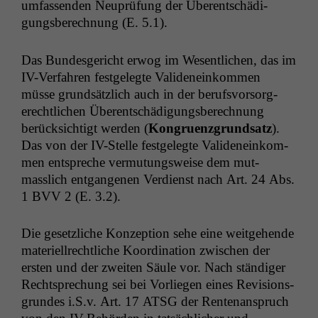
umfassenden Neuprü­fung der Über­entschädi­
gungs­berech­nung (E. 5.1).
Das Bun­des­gericht erwog im Wesentlichen, das im
IV-Ver­fahren fest­gelegte Vali­deneinkom­men
müsse grund­sät­zlich auch in der berufsvor­sorg­
erechtlichen Über­entschädi­gungs­berech­nung
berück­sichtigt wer­den (
Kon­gruen­z­grund­satz
).
Das von der IV-Stelle fest­gelegte Vali­deneinkom­
men entspreche ver­mu­tungsweise dem mut­
masslich ent­gan­genen Ver­di­enst nach Art. 24 Abs.
1
BVV
2 (E. 3.2).
Die geset­zliche Konzep­tion sehe eine weit­ge­hende
materiell­rechtliche Koor­di­na­tion zwis­chen der
ersten und der zweit­en Säule vor. Nach ständi­ger
Recht­sprechung sei bei Vor­liegen eines Revi­sion­s­
grun­des i.S.v. Art. 17
ATSG
der Rente­nanspruch