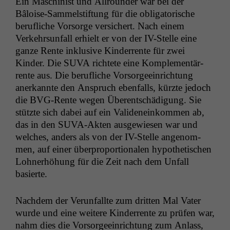
Ein Mas­chin­ist und All­rounder war bei der
Bâloise-Sam­mel­s­tiftung für die oblig­a­torische
beru­fliche Vor­sorge ver­sichert. Nach einem
Verkehrsun­fall erhielt er von der IV-Stelle eine
ganze Rente inklu­sive Kinder­rente für zwei
Kinder. Die
SUVA
richtete eine Kom­ple­men­tär­
rente aus. Die beru­fliche Vor­sorgeein­rich­tung
anerkan­nte den Anspruch eben­falls, kürzte jedoch
die BVG-Rente wegen Über­entschädi­gung. Sie
stützte sich dabei auf ein Vali­deneinkom­men ab,
das in den SUVA-Akten aus­gewiesen war und
welch­es, anders als von der IV-Stelle angenom­
men, auf ein­er über­pro­por­tionalen hypo­thetis­chen
Lohn­er­höhung für die Zeit nach dem Unfall
basierte.
Nach­dem der Verun­fallte zum drit­ten Mal Vater
wurde und eine weit­ere Kinder­rente zu prüfen war,
nahm dies die Vor­sorgeein­rich­tung zum Anlass,