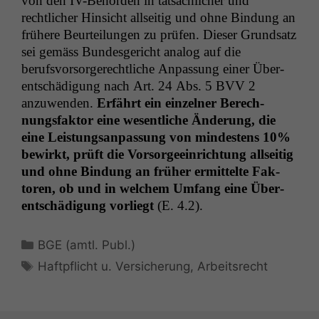
von den IV-Behör­den in tat­säch­lich­er und
rechtlich­er Hin­sicht all­seit­ig und ohne Bindung an
frühere Beurteilun­gen zu prüfen. Dieser Grund­satz
sei gemäss Bun­des­gericht ana­log auf die
berufsvor­sorg­erechtliche Anpas­sung ein­er Über­
entschädi­gung nach Art. 24 Abs. 5
BVV
2
anzuwen­den.
Erfährt ein einzel­ner Berech­
nungs­fak­tor eine wesentliche Änderung, die
eine Leis­tungsan­pas­sung von min­destens 10%
bewirkt, prüft die Vor­sorgeein­rich­tung all­seit­ig
und ohne Bindung an früher ermit­telte Fak­
toren, ob und in welchem Umfang eine Über­
entschädi­gung vor­liegt
(E. 4.2).
Kategorien
BGE (amtl. Publ.)
Schlagwörter
Haftpflicht u. Versicherung
,
Arbeitsrecht