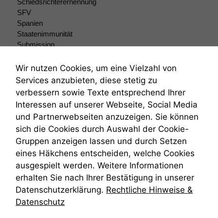
Schiedsrichterernennung
SFV
Spanien
Staatenimmunität
Submission
Submissionsrecht
Teilungsklage
Wir nutzen Cookies, um eine Vielzahl von
Venezuela
Services anzubieten, diese stetig zu
VRK
verbessern sowie Texte entsprechend Ihrer
Wiederherstellungsanordnung
Interessen auf unserer Webseite, Social Media
Zivilprozessordnung
und Partnerwebseiten anzuzeigen. Sie können
ZPO
sich die Cookies durch Auswahl der Cookie-
Zustellfiktion
Gruppen anzeigen lassen und durch Setzen
Zuständigkeit
Öffentliches Personalrecht
eines Häkchens entscheiden, welche Cookies
Öffentlichkeitsprinzip
ausgespielt werden. Weitere Informationen
erhalten Sie nach Ihrer Bestätigung in unserer
Datenschutzerklärung.
Rechtliche Hinweise &
Datenschutz