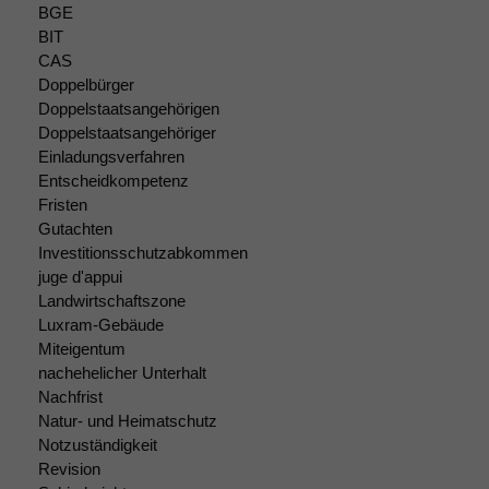
BGE
sind optional.
BIT
Wenn Sie
diese Option
CAS
deaktivieren,
Doppelbürger
kann die
Doppelstaatsangehörigen
Website nicht
Doppelstaatsangehöriger
zu 100%
Einladungsverfahren
funktionieren.
Entscheidkompetenz
Fristen
Gutachten
Marketing
Investitionsschutzabkommen
Wir speichern
juge d'appui
anonyme Daten ab,
Landwirtschaftszone
um interne
Luxram-Gebäude
marketingtechnische
Miteigentum
Auswertungen
nachehelicher Unterhalt
durchführen zu
Nachfrist
können. Diese helfen
uns, unsere Website
Natur- und Heimatschutz
zu verbessern.
Notzuständigkeit
Revision