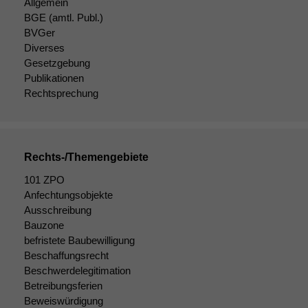
Allgemein
damit die
Website
BGE
(amtl. Publ.)
korrekt
BVGer
angezeigt
Diverses
werden kann.
Gesetzgebung
Publikationen
Rechtsprechung
Statistiken
Um unsere
Website zu
verbessern,
Rechts-/Themengebiete
zeichnen
wir
101 ZPO
anonyme
Anfechtungsobjekte
statistische
Ausschreibung
Daten auf.
Bauzone
befristete Baubewilligung
Beschaffungsrecht
Funktionalität
Beschwerdelegitimation
Einige
Betreibungsferien
Funktionen auf
Beweiswürdigung
dieser Website