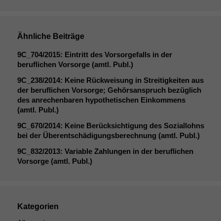
Ähnliche Beiträge
9C_704
/2015: Eintritt des Vorsorgefalls in der
beruflichen Vorsorge (amtl. Publ.)
9C_238
/2014: Keine Rückweisung in Streitigkeiten aus
der beruflichen Vorsorge; Gehörsanspruch bezüglich
des anrechenbaren hypothetischen Einkommens
(amtl. Publ.)
9C_670
/2014: Keine Berücksichtigung des Soziallohns
bei der Überentschädigungsberechnung (amtl. Publ.)
9C_832
/2013: Variable Zahlungen in der beruflichen
Notwendige
Vorsorge (amtl. Publ.)
Cookies
Diese
Cookies sind
nicht
optional, es
Kategorien
braucht sie,