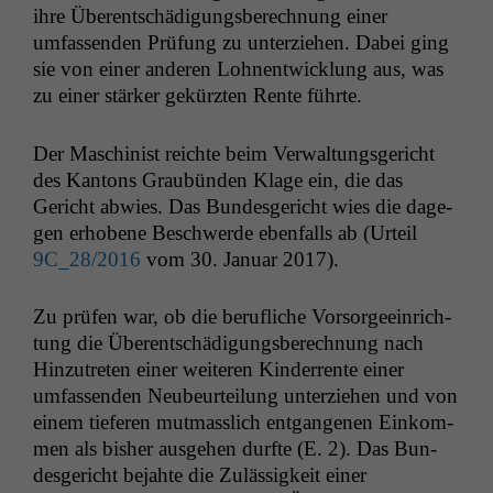
ihre Über­entschädi­gungs­berech­nung ein­er
umfassenden Prü­fung zu unterziehen. Dabei ging
sie von ein­er anderen Lohnen­twick­lung aus, was
zu ein­er stärk­er gekürzten Rente führte.
Der Mas­chin­ist reichte beim Ver­wal­tungs­gericht
des Kan­tons Graubün­den Klage ein, die das
Gericht abwies. Das Bun­des­gericht wies die dage­
gen erhobene Beschw­erde eben­falls ab (Urteil
9C_28
/2016
vom 30. Jan­u­ar 2017).
Zu prüfen war, ob die beru­fliche Vor­sorgeein­rich­
tung die Über­entschädi­gungs­berech­nung nach
Hinzutreten ein­er weit­eren Kinder­rente ein­er
umfassenden Neubeurteilung unterziehen und von
einem tief­er­en mut­masslich ent­gan­genen Einkom­
men als bish­er aus­ge­hen durfte (E. 2). Das Bun­
des­gericht bejahte die Zuläs­sigkeit ein­er