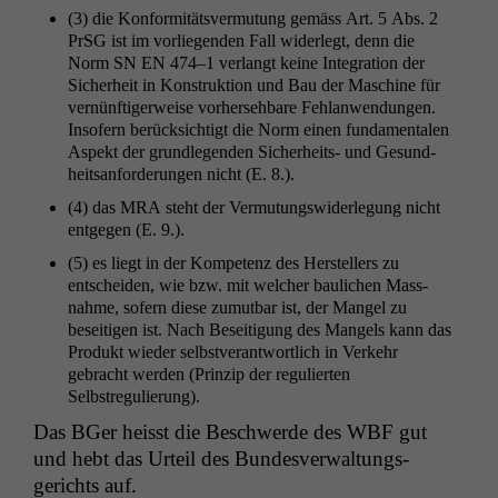
(3) die Kon­for­mitätsver­mu­tung gemäss Art. 5 Abs. 2
PrSG ist im vor­liegen­den Fall wider­legt, denn die
Norm
SN
EN
474–1 ver­langt keine Inte­gra­tion der
Sicher­heit in Kon­struk­tion und Bau der Mas­chine für
vernün­ftiger­weise vorherse­hbare Fehlanwen­dun­gen.
Insofern berück­sichtigt die Norm einen fun­da­men­tal­en
Aspekt der grundle­gen­den Sicher­heits- und Gesund­
heit­san­forderun­gen nicht (E. 8.).
(4) das
MRA
ste­ht der Ver­mu­tungswider­legung nicht
ent­ge­gen (E. 9.).
(5) es liegt in der Kom­pe­tenz des Her­stellers zu
entschei­den, wie bzw. mit welch­er baulichen Mass­
nahme, sofern diese zumut­bar ist, der Man­gel zu
beseit­i­gen ist. Nach Besei­t­i­gung des Man­gels kann das
Pro­dukt wieder selb­stver­ant­wortlich in Verkehr
gebracht wer­den (Prinzip der reg­ulierten
Selbstregulierung).
Das BGer heisst die Beschw­erde des
WBF
gut
und hebt das Urteil des Bun­desver­wal­tungs­
gerichts auf.