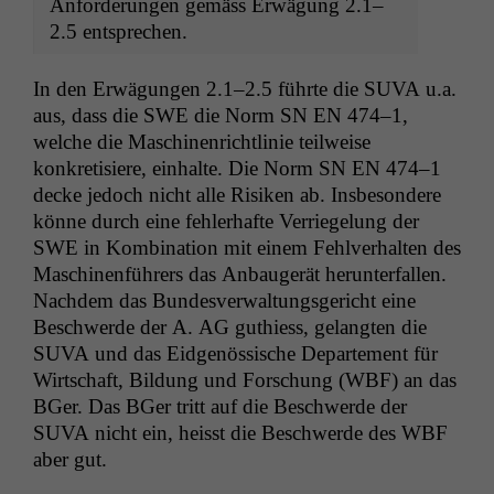
Anforderun­gen gemäss Erwä­gung 2.1–
2.5 entsprechen.
In den Erwä­gun­gen 2.1–2.5 führte die
SUVA
u.a.
aus, dass die
SWE
die Norm
SN
EN
474–1,
welche die Maschi­nen­richtlin­ie teil­weise
konkretisiere, ein­halte. Die Norm
SN
EN
474–1
decke jedoch nicht alle Risiken ab. Ins­beson­dere
könne durch eine fehler­hafte Ver­riegelung der
SWE
in Kom­bi­na­tion mit einem Fehlver­hal­ten des
Maschi­nen­führers das Anbaugerät herun­ter­fall­en.
Nach­dem das Bun­desver­wal­tungs­gericht eine
Beschw­erde der A.
AG
guthiess, gelangten die
SUVA
und das Eid­genös­sis­che Departe­ment für
Wirtschaft, Bil­dung und Forschung (
WBF
) an das
BGer. Das BGer tritt auf die Beschw­erde der
SUVA
nicht ein, heisst die Beschw­erde des
WBF
aber gut.