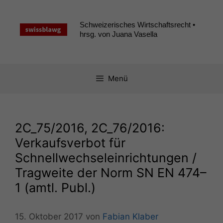
Zum
Inhalt
Schweizerisches Wirtschaftsrecht •
springen
hrsg. von Juana Vasella
Menü
2C_75
/2016,
2C_76
/2016:
Verkaufsverbot für
Schnellwechseleinrichtungen /
Tragweite der Norm
SN
EN
474–
1 (amtl. Publ.)
15. Oktober 2017
von
Fabian Klaber