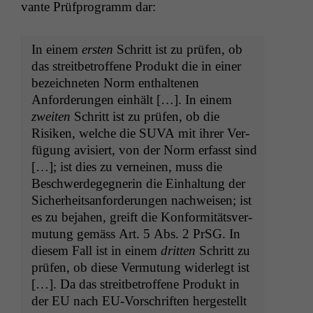
vante Prüf­pro­gramm dar:
In einem
ersten
Schritt ist zu prüfen, ob
das stre­it­be­trof­fene Pro­dukt die in ein­er
beze­ich­neten Norm enthal­te­nen
Anforderun­gen ein­hält […]. In einem
zweit­en
Schritt ist zu prüfen, ob die
Risiken, welche die
SUVA
mit ihrer Ver­
fü­gung avisiert, von der Norm erfasst sind
[…]; ist dies zu verneinen, muss die
Beschw­erdegeg­ner­in die Ein­hal­tung der
Sicher­heit­san­forderun­gen nach­weisen; ist
es zu beja­hen, greift die Kon­for­mitätsver­
mu­tung gemäss Art. 5 Abs. 2 PrSG. In
diesem Fall ist in einem
drit­ten
Schritt zu
prüfen, ob diese Ver­mu­tung wider­legt ist
[…]. Da das stre­it­be­trof­fene Pro­dukt in
der
EU
nach EU-Vorschriften hergestellt