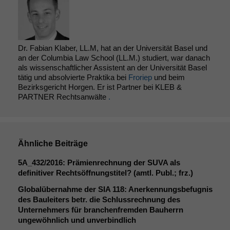
Diese
Cookies sind
nicht
optional, es
braucht sie,
Dr. Fabian Klaber, LL.M, hat an der Universität Basel und
damit die
an der Columbia Law School (LL.M.) studiert, war danach
Website
als wissenschaftlicher Assistent an der Universität Basel
korrekt
tätig und absolvierte Praktika bei
Froriep
und beim
angezeigt
Bezirksgericht Horgen. Er ist Partner bei KLEB &
PARTNER Rechtsanwälte
.
werden kann.
Statistiken
Um unsere
Ähnliche Beiträge
Website zu
5A_432
/2016: Prämienrechnung der
SUVA
als
verbessern,
definitiver Rechtsöffnungstitel? (amtl. Publ.; frz.)
zeichnen
wir
Globalübernahme der
SIA
118: Anerkennungsbefugnis
anonyme
des Bauleiters betr. die Schlussrechnung des
statistische
Unternehmers für branchenfremden Bauherrn
Daten auf.
ungewöhnlich und unverbindlich