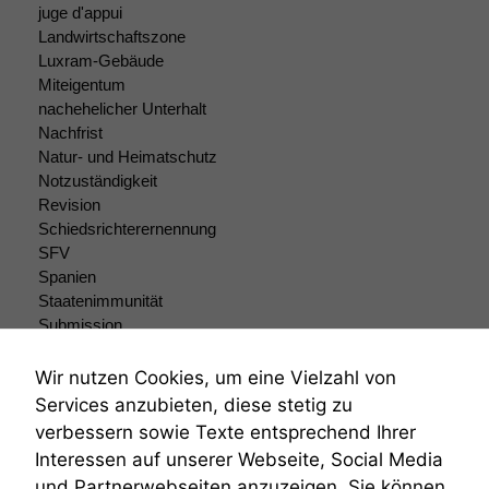
juge d'appui
Landwirtschaftszone
Luxram-Gebäude
Miteigentum
nachehelicher Unterhalt
Nachfrist
Natur- und Heimatschutz
Notzuständigkeit
Revision
Schiedsrichterernennung
SFV
Spanien
Staatenimmunität
Submission
Submissionsrecht
Teilungsklage
Wir nutzen Cookies, um eine Vielzahl von
Venezuela
Services anzubieten, diese stetig zu
VRK
verbessern sowie Texte entsprechend Ihrer
Wiederherstellungsanordnung
Interessen auf unserer Webseite, Social Media
Zivilprozessordnung
und Partnerwebseiten anzuzeigen. Sie können