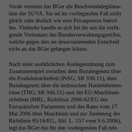
Vor­ab verneint das BGer die Beschw­erdele­git­i­ma­
tion der
SUVA
. Sie sei im vor­liegen­den Fall nicht
gle­ich oder ähn­lich wie eine Pri­vat­per­son betrof­
fen. Vielmehr han­dle es sich bei ihr um die ver­fü­
gende Vorin­stanz des Bun­desver­wal­tungs­gerichts,
welche gegen den sie desavouieren­den Entscheid
nicht an das BGer gelan­gen könne.
Nach ein­er aus­führlichen Ausle­ge­ord­nung zum
Zusam­men­spiel zwis­chen dem Bun­des­ge­setz über
die Pro­duk­tesicher­heit (PrSG;
SR
930.11), dem
Bun­des­ge­setz über die tech­nis­chen Han­delshemm­
nisse (
THG
;
SR
946.51) und der EU-Maschi­nen­
richtlin­ie (
MRL
; Richtlin­ie 2006/42/
EG
des
Europäis­chen Par­la­ments und des Rates vom 17.
Mai 2006 über Maschi­nen und zur Änderung der
Richtlin­ie 95/16/
EG
, Abl. L. 157 vom 9.6.2006),
legt das BGer das für den vor­liegen­den Fall rel­e­