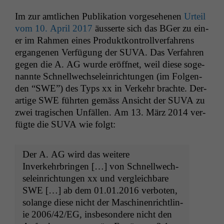
Im zur amtlichen Pub­lika­tion vorge­se­henen
Urteil
vom 10. April 2017
äusserte sich das BGer zu ein­
er im Rah­men eines Pro­duk­tkon­trol­lver­fahrens
ergan­genen Ver­fü­gung der
SUVA
. Das Ver­fahren
gegen die A.
AG
wurde eröffnet, weil diese soge­
nan­nte Schnell­wech­se­lein­rich­tun­gen (im Fol­gen­
den “
SWE
”) des Typs xx in Verkehr brachte. Der­
ar­tige
SWE
führten gemäss Ansicht der
SUVA
zu
zwei tragis­chen Unfällen. Am 13. März 2014 ver­
fügte die
SUVA
wie folgt:
Der A.
AG
wird das weit­ere
Inverkehrbrin­gen […] von Schnell­wech­
se­lein­rich­tun­gen xx und ver­gle­ich­bare
SWE
[…] ab dem 01.01.2016 ver­boten,
solange diese nicht der Maschi­nen­richtlin­
ie 2006/42/
EG
, ins­beson­dere nicht den