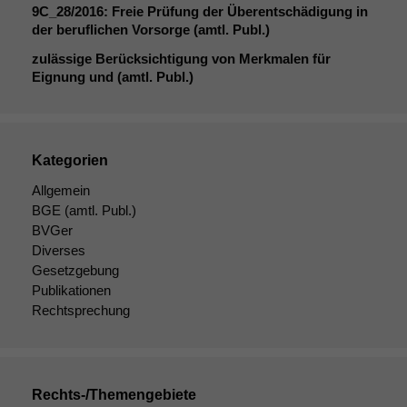
9C_28
/2016: Freie Prüfung der Überentschädigung in
der beruflichen Vorsorge (amtl. Publ.)
Funktionalität
Einige
zulässige Berücksichtigung von Merkmalen für
Funktionen auf
Eignung und (amtl. Publ.)
dieser Website
sind optional.
Wenn Sie
diese Option
Kategorien
deaktivieren,
kann die
Allgemein
Website nicht
BGE
(amtl. Publ.)
zu 100%
BVGer
funktionieren.
Diverses
Gesetzgebung
Publikationen
Marketing
Rechtsprechung
Wir speichern
anonyme Daten ab,
um interne
marketingtechnische
Auswertungen
Rechts-/Themengebiete