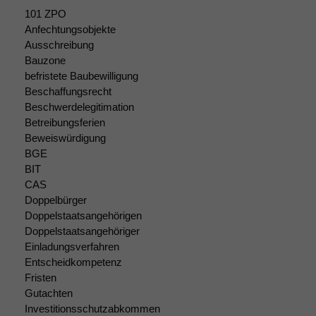
durchführen zu
101 ZPO
können. Diese helfen
uns, unsere Website
Anfechtungsobjekte
zu verbessern.
Ausschreibung
Bauzone
befristete Baubewilligung
Beschaffungsrecht
Beschwerdelegitimation
Betreibungsferien
Beweiswürdigung
BGE
BIT
CAS
Doppelbürger
Doppelstaatsangehörigen
Doppelstaatsangehöriger
Einladungsverfahren
Entscheidkompetenz
Fristen
Gutachten
Investitionsschutzabkommen