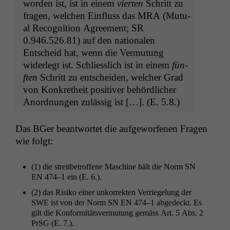
wor­den ist, ist in einem
vierten
Schritt zu
fra­gen, welchen Ein­fluss das
MRA
(Mutu­
al Recog­ni­tion Agree­ment;
SR
0.946.526.81) auf den nationalen
Entscheid hat, wenn die Ver­mu­tung
wider­legt ist. Schliesslich ist in einem
fün­
ften
Schritt zu entschei­den, welch­er Grad
von Konkretheit pos­i­tiv­er behördlich­er
Anord­nun­gen zuläs­sig ist […]. (E. 5.8.)
Das BGer beant­wortet die aufge­wor­fe­nen Fra­gen
wie folgt:
(1) die stre­it­be­trof­fene Mas­chine hält die Norm
SN
EN
474–1 ein (E. 6.).
(2) das Risiko ein­er unko­r­rek­ten Ver­riegelung der
SWE
ist von der Norm
SN
EN
474–1 abgedeckt. Es
gilt die Kon­for­mitätsver­mu­tung gemäss Art. 5 Abs. 2
PrSG (E. 7.).