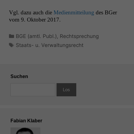
Vgl. dazu auch die
Medi­en­mit­teilung
des BGer
vom 9. Okto­ber 2017.
Kategorien
BGE (amtl. Publ.)
,
Rechtsprechung
Schlagwörter
Staats- u. Verwaltungsrecht
Suchen
Fabian Klaber
Notwendige
Cookies