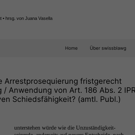
 • hrsg. von Juana Vasella
Home
Über swissblawg
ie Arrestprosequierung fristgerecht
ähig / Anwendung von Art. 186 Abs. 2
IP
ven Schiedsfähigkeit? (amtl. Publ.)
unter­ste­hen würde wie die Unzuständigkeit­
seinrede, ander­seits auf neuere Entschei­de, nach