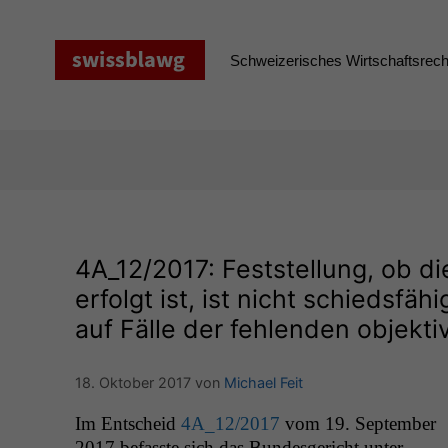
Zum
Inhalt
springen
Schweizerisches Wirtschaftsrecht
4A_12
/2017: Feststellung, ob d
erfolgt ist, ist nicht schiedsf
auf Fälle der fehlenden objekti
18. Oktober 2017
von
Michael Feit
Im Entscheid
4A_12
/2017
vom 19. Sep­tem­ber
2017 befasste sich das Bun­des­gericht unter