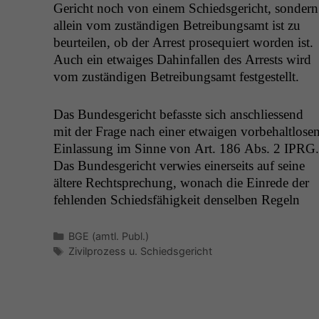
Gericht noch von einem Schieds­gericht, son­dern
allein vom zuständi­gen Betrei­bungsamt ist zu
beurteilen, ob der Arrest pros­e­quiert wor­den ist.
Auch ein etwaiges Dahin­fall­en des Arrests wird
vom zuständi­gen Betrei­bungsamt festgestellt.
Das Bun­des­gericht befasste sich anschliessend
mit der Frage nach ein­er etwaigen vor­be­halt­lose
Ein­las­sung im Sinne von Art. 186 Abs. 2
IPRG
.
Das Bun­des­gericht ver­wies ein­er­seits auf seine
ältere Recht­sprechung, wonach die Einrede der
fehlen­den Schieds­fähigkeit densel­ben Regeln
Kategorien
BGE (amtl. Publ.)
Schlagwörter
Zivilprozess u. Schiedsgericht