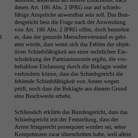
denen Art. 186 Abs. 2
IPRG
nur auf schieds­
fähige Ansprüche anwend­bar sein soll. Das Bun­
des­gericht liess die Frage nach der Anwen­dung
von Art. 186 Abs. 2
IPRG
offen, doch bemerk­te
d
es, dass der gesunde Men­schen­ver­stand es gebi­
.
eten würde, dass wenn sich das Fehlen der objek­
tiv­en Schieds­fähigkeit aus ein­er rechtlichen Ein­
schränkung der Parteiau­tonomie ergibt, die vor­
be­halt­lose Ein­las­sung durch die Beklagte wed­er
ver­hin­dern könne, dass das Schieds­gericht die
fehlende Schieds­fähigkeit von Amtes wegen
prüft, noch dass die Beklagte aus diesem Grund
eine Beschw­erde erhebt.
Schliesslich erk­lärte das Bun­des­gericht, dass das
Schieds­gericht mit der Fest­stel­lung, dass der
Arrest frist­gerecht pros­e­quiert wor­den sei, seine
Kom­pe­ten­zen zwar über­schrit­ten habe, weil allein