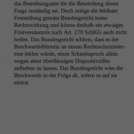
das Betrei­bungsamt für die Beurteilung dieser
Frage zuständig sei. Doch zeit­ige die fehlbare
Fest­stel­lung gemäss Bun­des­gericht keine
Rechtswirkung und könne deshalb ein etwaiges
Fristver­säum­nis nach Art. 279 SchKG auch nicht
heilen. Das Bun­des­gericht schloss, dass es der
Beschw­erde­führerin an einem Rechtss­chutz­in­ter­
esse fehlen würde, einen Schiedsspruch allein
n
wegen ein­er über­flüs­si­gen Dis­pos­i­tivz­if­fer
aufheben zu lassen. Das Bun­des­gericht wies die
Beschw­erde in der Folge ab, sofern es auf sie
eintrat.