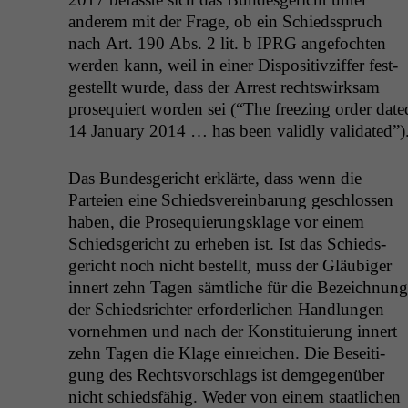
anderem mit der Frage, ob ein Schiedsspruch
nach Art. 190 Abs. 2 lit. b
IPRG
ange­focht­en
wer­den kann, weil in ein­er Dis­pos­i­tivz­if­fer fest­
gestellt wurde, dass der Arrest rechtswirk­sam
pros­e­quiert wor­den sei (“The freez­ing order dat­e
14 Jan­u­ary 2014 … has been valid­ly validated”)
Das Bun­des­gericht erk­lärte, dass wenn die
Parteien eine Schiedsvere­in­barung geschlossen
haben, die Pros­e­quierungsklage vor einem
Schieds­gericht zu erheben ist. Ist das Schieds­
gericht noch nicht bestellt, muss der Gläu­biger
innert zehn Tagen sämtliche für die Beze­ich­nung
der Schied­srichter erforder­lichen Hand­lun­gen
vornehmen und nach der Kon­sti­tu­ierung innert
zehn Tagen die Klage ein­re­ichen. Die Besei­t­i­
gung des Rechtsvorschlags ist demge­genüber
nicht schieds­fähig. Wed­er von einem staatlichen