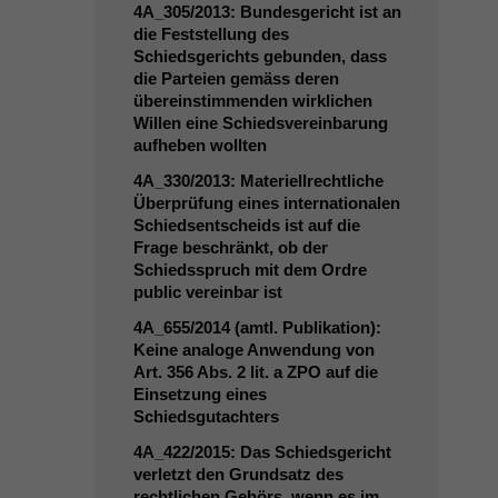
4A_305
/2013: Bundesgericht ist an
die Feststellung des
Schiedsgerichts gebunden, dass
die Parteien gemäss deren
übereinstimmenden wirklichen
Willen eine Schiedsvereinbarung
aufheben wollten
4A_330
/2013: Materiellrechtliche
Überprüfung eines internationalen
Schiedsentscheids ist auf die
Frage beschränkt, ob der
Schiedsspruch mit dem Ordre
public vereinbar ist
4A_655
/2014 (amtl. Publikation):
Keine analoge Anwendung von
Art. 356 Abs. 2 lit. a
ZPO
auf die
Einsetzung eines
Schiedsgutachters
4A_422
/2015: Das Schiedsgericht
verletzt den Grundsatz des
rechtlichen Gehörs, wenn es im