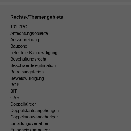
Rechts-/Themengebiete
101 ZPO
Anfechtungsobjekte
Ausschreibung
Bauzone
befristete Baubewilligung
Beschaffungsrecht
Beschwerdelegitimation
Notwendige
Betreibungsferien
Cookies
Beweiswürdigung
Diese
Cookies sind
BGE
nicht
BIT
optional, es
CAS
braucht sie,
Doppelbürger
damit die
Doppelstaatsangehörigen
Website
Doppelstaatsangehöriger
korrekt
Einladungsverfahren
angezeigt
Entscheidkompetenz