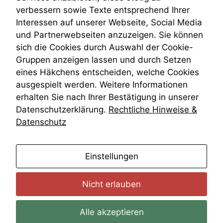
VRK
kann die
verbessern sowie Texte entsprechend Ihrer
Website nicht
Wiederherstellungsanordnung
Interessen auf unserer Webseite, Social Media
zu 100%
Zivilprozessordnung
und Partnerwebseiten anzuzeigen. Sie können
funktionieren.
ZPO
sich die Cookies durch Auswahl der Cookie-
Zustellfiktion
Gruppen anzeigen lassen und durch Setzen
Zuständigkeit
Marketing
Öffentliches Personalrecht
eines Häkchens entscheiden, welche Cookies
Wir speichern
Öffentlichkeitsprinzip
ausgespielt werden. Weitere Informationen
anonyme Daten ab,
erhalten Sie nach Ihrer Bestätigung in unserer
um interne
Datenschutzerklärung.
Rechtliche Hinweise &
marketingtechnische
Auswertungen
Datenschutz
durchführen zu
können. Diese helfen
uns, unsere Website
anmelden
Einstellungen
zu verbessern.
Nicht erlauben
Alle akzeptieren