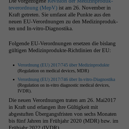
Die vorge­zo­gene
Revi­sion der Medi­z­in­pro­duk­
teverord­nung (MepV)
ist am 26. Novem­ber in
Kraft getreten. Sie umfasst alle Punk­te aus den
neuen EU-Verord­nun­gen zu den Medi­z­in­pro­duk­
ten und In-vitro-Diagnostika.
Fol­gende EU-Verord­nun­gen erset­zen die bis­lang
gülti­gen Medi­z­in­pro­duk­te-Richtlin­ien der
EU
:
Verord­nung (
EU
) 2017/745 über Medi­z­in­pro­duk­te
(Reg­u­la­tion on med­ical devices,
MDR
)
Verord­nung (
EU
) 2017/746 über In-vit­ro-Diag­nos­ti­ka
(Reg­u­la­tion on in-vit­ro diag­nos­tic med­ical devices,
IVDR
).
Die neuen Verord­nun­gen trat­en am 26. Mai2017
in Kraft und erlan­gen ihre Gültigkeit mit
abgestuften Über­gangs­fris­ten von sechs Monat­en
bis fünf Jahren im Früh­jahr 2020 (
MDR
) bzw. im
Früh­jahr 2022 (
IVDR
).