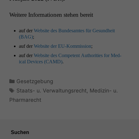
Weit­ere Infor­ma­tio­nen ste­hen bereit
auf der
Web­site des Bun­de­samtes für Gesund­heit
(
BAG
)
;
auf der
Web­site der EU-Kom­mis­sion
;
auf der
Web­site des Com­pe­tent Author­i­ties for Med­
ical Devices (
CAMD
)
.
Kategorien
Gesetzgebung
Schlagwörter
Staats- u. Verwaltungsrecht
,
Medizin- u.
Pharmarecht
Suchen