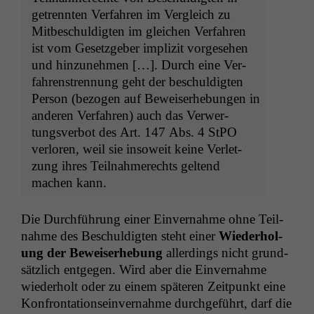
getren­nten Ver­fahren im Ver­gle­ich zu
Mitbeschuldigten im gle­ichen Ver­fahren
ist vom Geset­zge­ber impliz­it vorge­se­hen
und hinzunehmen […]. Durch eine Ver­
fahren­stren­nung geht der beschuldigten
Per­son (bezo­gen auf Beweis­er­he­bun­gen in
anderen Ver­fahren) auch das Ver­w­er­
tungsver­bot des Art. 147 Abs. 4 StPO
ver­loren, weil sie insoweit keine Ver­let­
zung ihres Teil­nah­merechts gel­tend
machen kann.
Die Durch­führung ein­er Ein­ver­nahme ohne Teil­
nahme des Beschuldigten ste­ht ein­er
Wieder­hol­
ung der Beweis­er­he­bung
allerd­ings nicht grund­
sät­zlich ent­ge­gen. Wird aber die Ein­ver­nahme
wieder­holt oder zu einem späteren Zeit­punkt eine
Kon­fronta­tion­sein­ver­nahme durchge­führt, darf die