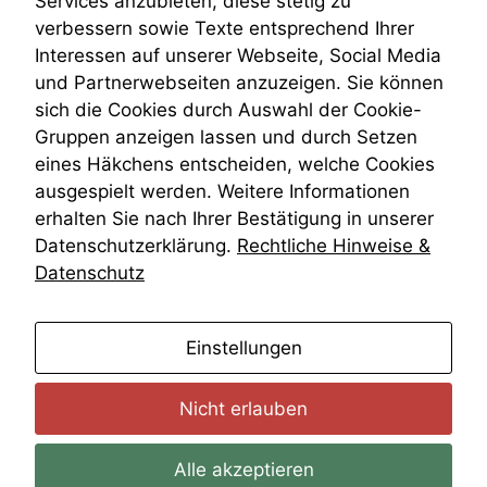
Services anzubieten, diese stetig zu
VRK
verbessern sowie Texte entsprechend Ihrer
Wiederherstellungsanordnung
Interessen auf unserer Webseite, Social Media
Zivilprozessordnung
und Partnerwebseiten anzuzeigen. Sie können
ZPO
sich die Cookies durch Auswahl der Cookie-
Zustellfiktion
Gruppen anzeigen lassen und durch Setzen
Zuständigkeit
Öffentliches Personalrecht
eines Häkchens entscheiden, welche Cookies
Öffentlichkeitsprinzip
ausgespielt werden. Weitere Informationen
erhalten Sie nach Ihrer Bestätigung in unserer
Datenschutzerklärung.
Rechtliche Hinweise &
Datenschutz
anmelden
Einstellungen
Nicht erlauben
Alle akzeptieren