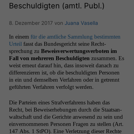
Beschuldigten (amtl. Publ.)
8. Dezember 2017
von
Juana Vasella
In einem
für die amtliche Samm­lung bes­timmten
Urteil
fasst das Bun­des­gericht seine Recht­
sprechung zu
Beweisver­w­er­tungsver­boten im
Fall von mehreren Beschuldigten
zusam­men. Es
weist erneut darauf hin, dass insoweit danach zu
dif­feren­zieren ist, ob die beschuldigten Per­so­n­en
in ein und dem­sel­ben Ver­fahren oder in getren­nt
geführten Ver­fahren ver­fol­gt werden.
Die Parteien eines Strafver­fahrens haben das
Recht, bei Beweis­er­he­bun­gen durch die Staat­san­
waltschaft und die Gerichte anwe­send zu sein und
ein­ver­nomme­nen Per­so­n­en Fra­gen zu stellen (Art.
147 Abs. 1 StPO). Eine Ver­let­zung dieser Rechte