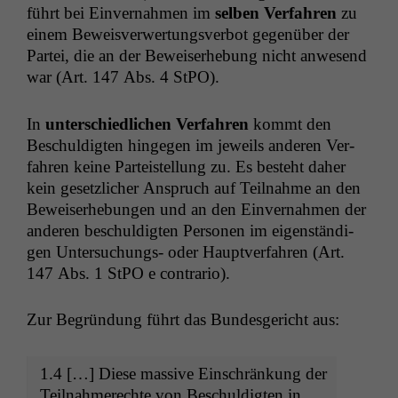
führt bei Ein­ver­nah­men im
sel­ben Ver­fahren
zu
einem Beweisver­w­er­tungsver­bot gegenüber der
Partei, die an der Beweis­er­he­bung nicht anwe­send
war (Art. 147 Abs. 4 StPO).
In
unter­schiedlichen Ver­fahren
kommt den
Beschuldigten hinge­gen im jew­eils anderen Ver­
fahren keine Parteis­tel­lung zu. Es beste­ht daher
kein geset­zlich­er Anspruch auf Teil­nahme an den
Beweis­er­he­bun­gen und an den Ein­ver­nah­men der
anderen beschuldigten Per­so­n­en im eigen­ständi­
gen Unter­suchungs- oder Hauptver­fahren (Art.
147 Abs. 1 StPO e contrario).
Zur Begrün­dung führt das Bun­des­gericht aus:
1.4 […] Diese mas­sive Ein­schränkung der
Teil­nah­merechte von Beschuldigten in