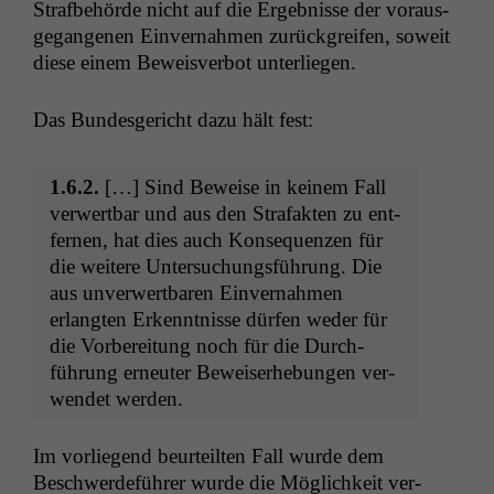
Straf­be­hörde nicht auf die Ergeb­nisse der voraus­
ge­gan­genen Ein­ver­nah­men zurück­greifen, soweit
diese einem Beweisver­bot unterliegen.
Das Bun­des­gericht dazu hält fest:
1.6.2.
[…] Sind Beweise in keinem Fall
ver­w­ert­bar und aus den Strafak­ten zu ent­
fer­nen, hat dies auch Kon­se­quen­zen für
die weit­ere Unter­suchungs­führung. Die
aus unver­w­ert­baren Ein­ver­nah­men
erlangten Erken­nt­nisse dür­fen wed­er für
die Vor­bere­itung noch für die Durch­
führung erneuter Beweis­er­he­bun­gen ver­
wen­det werden.
Im vor­liegend beurteil­ten Fall wurde dem
Beschw­erde­führer wurde die Möglichkeit ver­