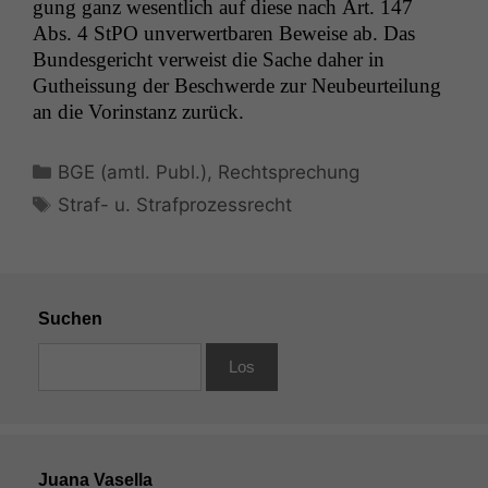
gung ganz wesentlich auf diese nach Art. 147
Abs. 4 StPO unver­w­ert­baren Beweise ab. Das
Bun­des­gericht ver­weist die Sache daher in
Gutheis­sung der Beschw­erde zur Neubeurteilung
an die Vorin­stanz zurück.
Kategorien
BGE (amtl. Publ.)
,
Rechtsprechung
Schlagwörter
Straf- u. Strafprozessrecht
Suchen
Juana Vasella