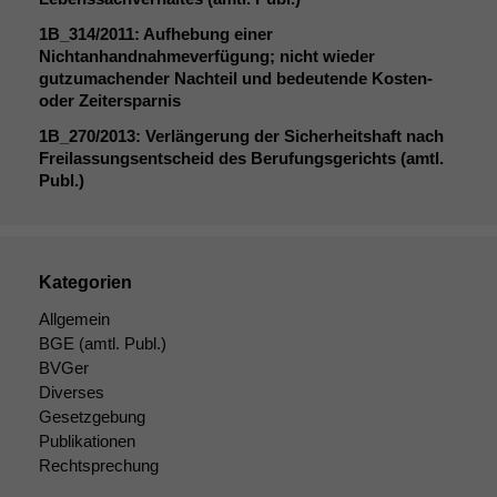
werden kann.
1B_314
/2011: Aufhebung einer
Nichtanhandnahmeverfügung; nicht wieder
gutzumachender Nachteil und bedeutende Kosten-
Statistiken
oder Zeitersparnis
Um unsere
Website zu
1B_270
/2013: Verlängerung der Sicherheitshaft nach
verbessern,
Freilassungsentscheid des Berufungsgerichts (amtl.
zeichnen
Publ.)
wir
anonyme
statistische
Daten auf.
Kategorien
Allgemein
Funktionalität
BGE
(amtl. Publ.)
Einige
BVGer
Funktionen auf
Diverses
dieser Website
Gesetzgebung
sind optional.
Publikationen
Wenn Sie
Rechtsprechung
diese Option
deaktivieren,