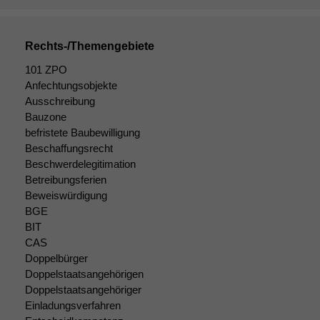
kann die
Website nicht
zu 100%
Rechts-/Themengebiete
funktionieren.
101 ZPO
Anfechtungsobjekte
Ausschreibung
Marketing
Wir speichern
Bauzone
anonyme Daten ab,
befristete Baubewilligung
um interne
Beschaffungsrecht
marketingtechnische
Beschwerdelegitimation
Auswertungen
Betreibungsferien
durchführen zu
Beweiswürdigung
können. Diese helfen
BGE
uns, unsere Website
BIT
zu verbessern.
CAS
Doppelbürger
Doppelstaatsangehörigen
Doppelstaatsangehöriger
Einladungsverfahren