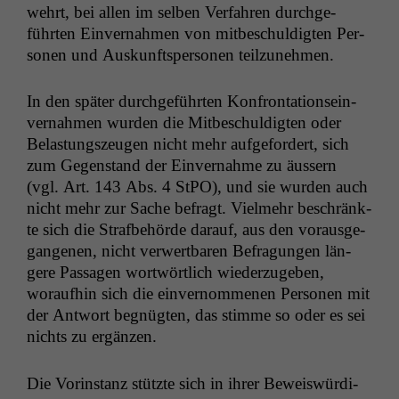
wehrt, bei allen im sel­ben Ver­fahren durchge­
führten Ein­ver­nah­men von mitbeschuldigten Per­
so­n­en und Auskun­ftsper­so­n­en teilzunehmen.
In den später durchge­führten Kon­fronta­tion­sein­
ver­nah­men wur­den die Mitbeschuldigten oder
Belas­tungszeu­gen nicht mehr aufge­fordert, sich
zum Gegen­stand der Ein­ver­nahme zu äussern
(vgl. Art. 143 Abs. 4 StPO), und sie wur­den auch
nicht mehr zur Sache befragt. Vielmehr beschränk­
te sich die Straf­be­hörde darauf, aus den voraus­ge­
gan­genen, nicht ver­w­ert­baren Befra­gun­gen län­
gere Pas­sagen wortwörtlich wiederzugeben,
woraufhin sich die ein­ver­nomme­nen Per­so­n­en mit
der Antwort beg­nügten, das stimme so oder es sei
nichts zu ergänzen.
Die Vorin­stanz stützte sich in ihrer Beweiswürdi­