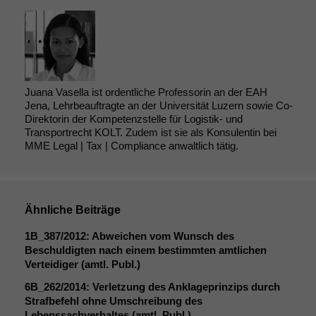
Juana Vasella ist ordentliche Professorin an der EAH
Jena, Lehrbeauftragte an der Universität Luzern sowie Co-
Direktorin der Kompetenzstelle für Logistik- und
Transportrecht KOLT. Zudem ist sie als Konsulentin bei
MME Legal | Tax | Compliance anwaltlich tätig.
Notwendige
Cookies
Diese
Cookies sind
Ähnliche Beiträge
nicht
optional, es
1B_387
/2012: Abweichen vom Wunsch des
braucht sie,
Beschuldigten nach einem bestimmten amtlichen
damit die
Verteidiger (amtl. Publ.)
Website
6B_262
/2014: Verletzung des Anklageprinzips durch
korrekt
Strafbefehl ohne Umschreibung des
angezeigt
Lebenssachverhaltes (amtl. Publ.)