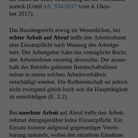
zurück (Urteil
4A_334
/2017
vom 4. Okto­
ber 2017).
Das Bun­des­gericht erwog im Wesentlichen, bei
echter Arbeit auf Abruf
tre­ffe den Arbeit­nehmer
eine Ein­satzpflicht nach Weisung des Arbeit­ge­
bers. Der Arbeit­ge­ber habe das ver­tragliche Recht,
den Arbeit­nehmer ein­seit­ig abzu­rufen. Der ausser­
halb des Betriebs geleis­tete Bere­itschafts­di­enst
müsse in einem solchen Arbeitsver­hält­nis
entschädigt wer­den. Die Ruf­bere­itschaft sei jedoch
nicht zwin­gend gle­ich hoch wie die Haupt­tätigkeit
zu entschädi­gen (E. 2.2).
Bei
unechter Arbeit
auf Abruf tre­ffe den Arbeit­
nehmer demge­genüber keine Ein­satzpflicht. Ein
Ein­satz komme auf­grund gegen­seit­iger Vere­in­
barung zus­tande, wobei den einzel­nen Ein­sätzen