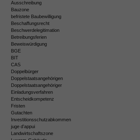
Ausschreibung
Funktionalität
Bauzone
Einige
Funktionen auf
befristete Baubewilligung
dieser Website
Beschaffungsrecht
sind optional.
Beschwerdelegitimation
Wenn Sie
Betreibungsferien
diese Option
Beweiswürdigung
deaktivieren,
BGE
kann die
BIT
Website nicht
CAS
zu 100%
Doppelbürger
funktionieren.
Doppelstaatsangehörigen
Doppelstaatsangehöriger
Einladungsverfahren
Marketing
Entscheidkompetenz
Wir speichern
Fristen
anonyme Daten ab,
um interne
Gutachten
marketingtechnische
Investitionsschutzabkommen
Auswertungen
juge d'appui
durchführen zu
Landwirtschaftszone
können. Diese helfen