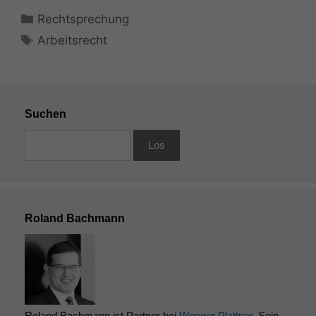
Kategorien
Rechtsprechung
Schlagwörter
Arbeitsrecht
Suchen
Roland Bachmann
Roland Bachmann ist Partner bei
Wenger Plattner
. Sein