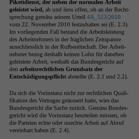
Pikett­di­enst, der neben der nor­malen Arbeit
geleis­tet wird,
ab und liess offen, ob an der Recht­
sprechung gemäss seinem Urteil
4A_523
/2010
vom 22. Novem­ber 2010 festzuhal­ten sei (E. 2.3).
Im vor­liegen­den Fall bestand die Arbeit­sleis­tung
des Arbeit­nehmers in der fraglichen Zeitspanne
auss­chliesslich in der Ruf­bere­itschaft. Der Arbeit­
nehmer bezog deshalb keinen Lohn für daneben
geleis­tete Arbeit, weshalb das Bun­des­gericht auf
den
arbeit­srechtlichen Grund­satz der
Entschädi­gungspflicht
abstellte (E. 2.1 und 2.2).
Da sich die Vorin­stanz nicht zur rechtlichen Qual­i­
fika­tion des Ver­trages geäussert hat­te, wies das
Bun­des­gericht die Sache zurück. Gemäss Bun­des­
gericht wird die Vorin­stanz beurteilen müssen, ob
die Parteien echte oder unechte Arbeit auf Abruf
vere­in­bart haben (E. 2.4).