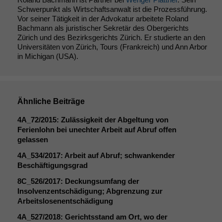
Schwerpunkt als Wirtschaftsanwalt ist die Prozessführung.
Vor seiner Tätigkeit in der Advokatur arbeitete Roland
Bachmann als juristischer Sekretär des Obergerichts
Zürich und des Bezirksgerichts Zürich. Er studierte an den
Universitäten von Zürich, Tours (Frankreich) und Ann Arbor
in Michigan (USA).
Ähnliche Beiträge
4A_72
/2015: Zulässigkeit der Abgeltung von
Ferienlohn bei unechter Arbeit auf Abruf offen
gelassen
4A_534
/2017: Arbeit auf Abruf; schwankender
Beschäftigungsgrad
8C_526
/2017: Deckungsumfang der
Insolvenzentschädigung; Abgrenzung zur
Notwendige
Arbeitslosenentschädigung
Cookies
Diese
4A_527
/2018: Gerichtsstand am Ort, wo der