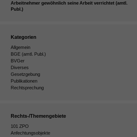
Cookies sind
Arbeitnehmer gewöhnlich seine Arbeit verrichtet (amtl.
nicht
Publ.)
optional, es
braucht sie,
damit die
Website
korrekt
Kategorien
angezeigt
Allgemein
werden kann.
BGE
(amtl. Publ.)
BVGer
Diverses
Statistiken
Gesetzgebung
Um unsere
Publikationen
Website zu
Rechtsprechung
verbessern,
zeichnen
wir
anonyme
statistische
Rechts-/Themengebiete
Daten auf.
101 ZPO
Anfechtungsobjekte