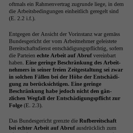
oft­mals ein Rah­men­ver­trag zugrunde liege, in dem
die Arbeits­be­din­gun­gen ein­heitlich geregelt sind
(E. 2.2 i.f.).
Ent­ge­gen der Ansicht der Vorin­stanz war gemäss
Bun­des­gericht der vom Arbeit­nehmer geleis­tete
Bere­itschafts­di­enst entschädi­gungspflichtig, sofern
die Parteien
echte Arbeit auf Abruf
vere­in­bart
haben.
Eine geringe Beschränkung des Arbeit­
nehmers in sein­er freien Zeit­gestal­tung sei zwar
in solchen Fällen bei der Höhe der Entschädi­
gung zu berück­sichti­gen. Eine geringe
Beschränkung habe jedoch nicht den gän­
zlichen Weg­fall der Entschädi­gungspflicht zur
Folge
(E. 2.3).
Das Bun­des­gericht gren­zte die
Ruf­bere­itschaft
bei echter Arbeit auf Abruf
aus­drück­lich zum