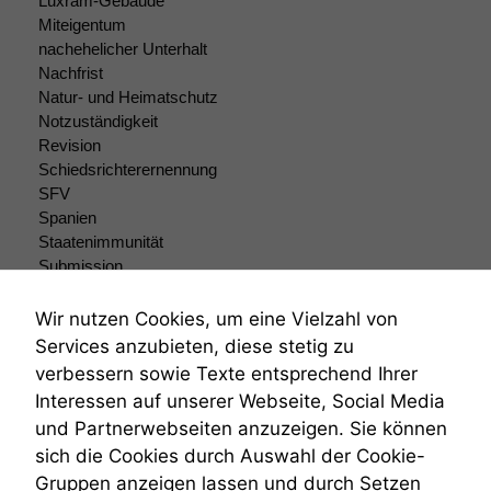
Luxram-Gebäude
uns, unsere Website
Miteigentum
zu verbessern.
nachehelicher Unterhalt
Nachfrist
Natur- und Heimatschutz
Notzuständigkeit
Revision
Schiedsrichterernennung
SFV
Spanien
Staatenimmunität
Submission
Submissionsrecht
Teilungsklage
Wir nutzen Cookies, um eine Vielzahl von
Venezuela
Services anzubieten, diese stetig zu
VRK
verbessern sowie Texte entsprechend Ihrer
Wiederherstellungsanordnung
Interessen auf unserer Webseite, Social Media
Zivilprozessordnung
und Partnerwebseiten anzuzeigen. Sie können
ZPO
sich die Cookies durch Auswahl der Cookie-
Zustellfiktion
Gruppen anzeigen lassen und durch Setzen
Zuständigkeit