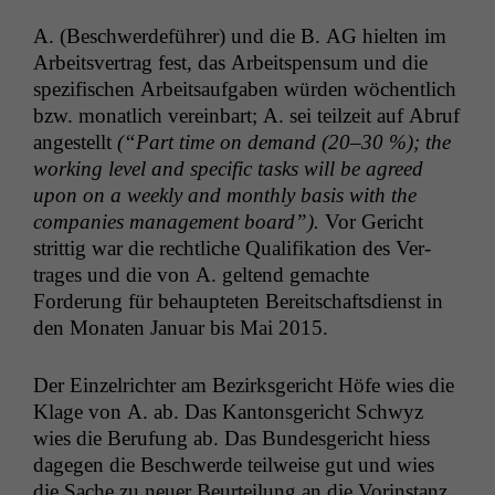
A. (Beschw­erde­führer) und die B.
AG
hiel­ten im
Arbeitsver­trag fest, das Arbeit­spen­sum und die
spez­i­fis­chen Arbeit­sauf­gaben wür­den wöchentlich
bzw. monatlich vere­in­bart; A. sei teilzeit auf Abruf
angestellt
(“Part time on demand (20–30 %); the
work­ing lev­el and spe­cif­ic tasks will be agreed
upon on a week­ly and month­ly basis with the
com­pa­nies man­age­ment board”).
Vor Gericht
strit­tig war die rechtliche Qual­i­fika­tion des Ver­
trages und die von A. gel­tend gemachte
Forderung für behaupteten Bere­itschafts­di­enst in
den Monat­en Jan­u­ar bis Mai 2015.
Der Einzel­richter am Bezirks­gericht Höfe wies die
Klage von A. ab. Das Kan­ton­s­gericht Schwyz
wies die Beru­fung ab. Das Bun­des­gericht hiess
dage­gen die Beschw­erde teil­weise gut und wies
die Sache zu neuer Beurteilung an die Vorin­stanz