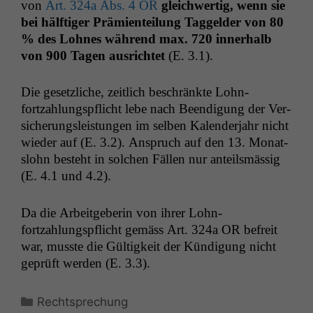
von
Art. 324a Abs. 4
OR
gle­ich­w­er­tig, wenn sie
bei hälftiger Prämien­teilung Taggelder von 80
% des Lohnes während max. 720 inner­halb
von 900 Tagen aus­richtet
(E. 3.1).
Die geset­zliche, zeitlich beschränk­te Lohn­
fortzahlungspflicht lebe nach Beendi­gung der Ver­
sicherungsleis­tun­gen im sel­ben Kalen­der­jahr nicht
wieder auf (E. 3.2). Anspruch auf den 13. Monat­
slohn beste­ht in solchen Fällen nur anteilsmäs­sig
(E. 4.1 und 4.2).
Da die Arbeit­ge­berin von ihrer Lohn­
fortzahlungspflicht gemäss Art. 324a
OR
befre­it
war, musste die Gültigkeit der Kündi­gung nicht
geprüft wer­den (E. 3.3).
Kategorien
Rechtsprechung