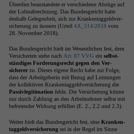
Überdies bean­standete er ver­schiedene Abzüge auf
der Lohnabrech­nung. Das Bun­des­gericht hat­te
deshalb Gele­gen­heit, sich zur Kranken­taggeld­ver­
sicherung zu äussern (Urteil
4A_514
/2018
vom
28. Novem­ber 2018).
Das Bun­des­gericht hielt im Wesentlichen fest, dem
Ver­sicherten ste­he nach
Art. 87
VVG
ein
selb­st­
ständi­ges Forderungsrecht gegen den Ver­
sicher­er
zu. Dieses eigene Recht habe zur Folge,
dass der Arbeit­ge­berin mit Bezug auf Leis­tun­gen
der kollek­tiv­en Kranken­taggeld­ver­sicherung die
Pas­sivle­git­i­ma­tion
fehle. Die Ver­sicherung könne
nur durch Zahlung an den Arbeit­nehmer selb­st mit
befreien­der Wirkung erfüllen (E. 2., 2.2 und 2.3).
Weit­er hielt das Bun­des­gericht fest, eine
Kranken­
taggeld­ver­sicherung
sei in der Regel im Sinne