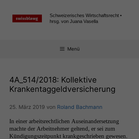
Zum
Inhalt
Schweizerisches Wirtschaftsrecht •
springen
hrsg. von Juana Vasella
Menü
4A_514
/2018: Kollektive
Krankentaggeldversicherung
25. März 2019
von
Roland Bachmann
In ein­er arbeit­srechtlichen Auseinan­der­set­zung
machte der Arbeit­nehmer gel­tend, er sei zum
Kündi­gungszeit­punkt krankgeschrieben gewe­sen.