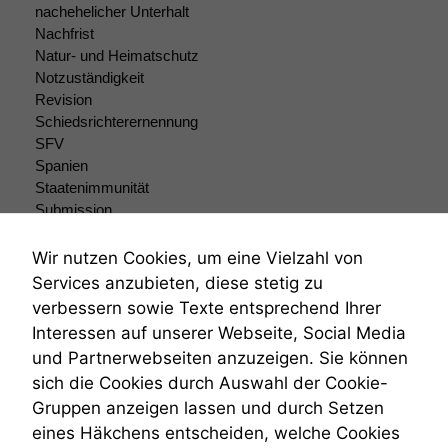
nachehelicher Unterhalt
Einige
Nachfrist
Funktionen auf
dieser Website
Natur- und Heimatschutz
sind optional.
Notzuständigkeit
Wenn Sie
Revision
diese Option
Schiedsrichterernennung
deaktivieren,
SFV
kann die
Spanien
Website nicht
Staatenimmunität
zu 100%
Submission
funktionieren.
Submissionsrecht
Teilungsklage
Wir nutzen Cookies, um eine Vielzahl von
Venezuela
Services anzubieten, diese stetig zu
Marketing
VRK
Wir speichern
verbessern sowie Texte entsprechend Ihrer
Wiederherstellungsanordnung
anonyme Daten ab,
Interessen auf unserer Webseite, Social Media
Zivilprozessordnung
um interne
und Partnerwebseiten anzuzeigen. Sie können
ZPO
marketingtechnische
sich die Cookies durch Auswahl der Cookie-
Auswertungen
Zustellfiktion
durchführen zu
Gruppen anzeigen lassen und durch Setzen
Zuständigkeit
können. Diese helfen
Öffentliches Personalrecht
eines Häkchens entscheiden, welche Cookies
uns, unsere Website