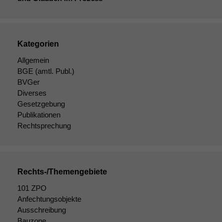
Kategorien
Allgemein
BGE
(amtl. Publ.)
BVGer
Diverses
Gesetzgebung
Publikationen
Rechtsprechung
Rechts-/Themengebiete
Notwendige
101 ZPO
Cookies
Anfechtungsobjekte
Diese
Ausschreibung
Cookies sind
Bauzone