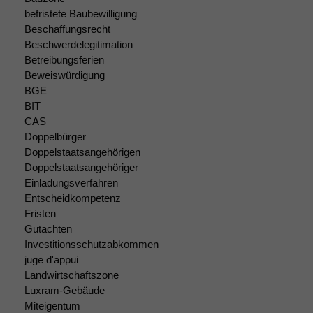
nicht
befristete Baubewilligung
optional, es
Beschaffungsrecht
braucht sie,
Beschwerdelegitimation
damit die
Website
Betreibungsferien
korrekt
Beweiswürdigung
angezeigt
BGE
werden kann.
BIT
CAS
Doppelbürger
Statistiken
Doppelstaatsangehörigen
Um unsere
Doppelstaatsangehöriger
Website zu
Einladungsverfahren
verbessern,
Entscheidkompetenz
zeichnen
Fristen
wir
Gutachten
anonyme
Investitionsschutzabkommen
statistische
juge d'appui
Daten auf.
Landwirtschaftszone
Luxram-Gebäude
Miteigentum
Funktionalität