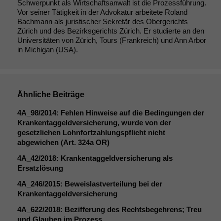
Schwerpunkt als Wirtschaftsanwalt ist die Prozessführung.
Vor seiner Tätigkeit in der Advokatur arbeitete Roland
Bachmann als juristischer Sekretär des Obergerichts
Zürich und des Bezirksgerichts Zürich. Er studierte an den
Universitäten von Zürich, Tours (Frankreich) und Ann Arbor
in Michigan (USA).
Ähnliche Beiträge
4A_98
/2014: Fehlen Hinweise auf die Bedingungen der
Krankentaggeldversicherung, wurde von der
gesetzlichen Lohnfortzahlungspflicht nicht
abgewichen (Art. 324a
OR
)
4A_42
/2018: Krankentaggeldversicherung als
Ersatzlösung
4A_246
/2015: Beweislastverteilung bei der
Krankentaggeldversicherung
4A_622
/2018: Bezifferung des Rechtsbegehrens; Treu
und Glauben im Prozess